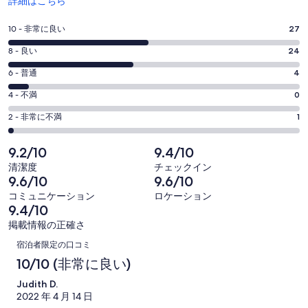
詳細はこちら
し
い
評
10 - 非常に良い
27
ウ
価
ィ
評
8 - 良い
24
10
ン
価
評
-
6 - 普通
4
ド
8
ウ
56
価
評
-
4 - 不満
0
で
件
6
56
価
開
評
の
-
2 - 非常に不満
1
く
件
4
56
価
口
の
-
件
2
コ
9.2/10
9.4/10
56
口
の
-
ミ
清潔度
チェックイン
件
コ
56
口
中
9.6/10
9.6/10
の
ミ
件
コ
27
コミュニケーション
ロケーション
口
中
の
ミ
件
9.4/10
コ
24
口
中
が
掲載情報の正確さ
ミ
件
コ
4
口
非
中
が
宿泊者限定の口コミ
ミ
件
常
0
コ
良
10/10 (非常に良い)
中
が
に
件
い
1
ミ
普
良
Judith D.
が
件
2022 年 4 月 14 日
通
い
不