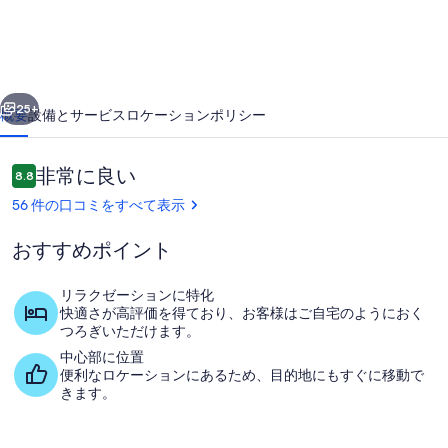
ュ
ー
ズ
前へ
次へ
コ
25+
概要
設備とサービス
ロケーション
ポリシー
テ
ー
口
非常に良い
8.8
10段階中8.8
コ
ジ
56 件の口コミをすべて表示
ミ
の
おすすめポイント
写
真
リラクゼーションに特化
快適さが高評価を得ており、お客様はご自宅のようにおく
屋外ダイニングエリア
ギ
つろぎいただけます。
中心部に位置
ャ
便利なロケーションにあるため、目的地にもすぐに移動で
ラ
きます。
リ