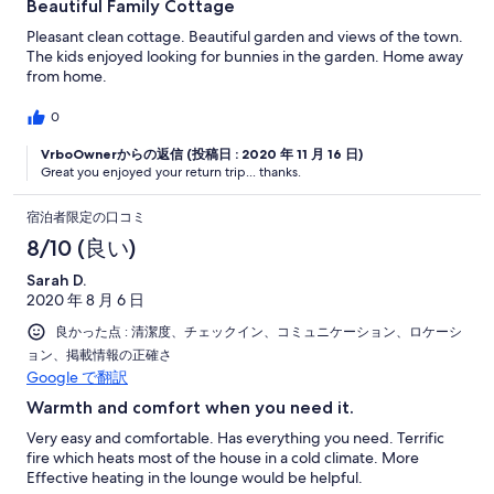
Beautiful Family Cottage
Pleasant clean cottage. Beautiful garden and views of the town.
The kids enjoyed looking for bunnies in the garden. Home away
from home.
0
VrboOwnerからの返信 (投稿日 : 2020 年 11 月 16 日)
Great you enjoyed your return trip... thanks.
宿泊者限定の口コミ
8/10 (良い)
Sarah D.
2020 年 8 月 6 日
良かった点 : 清潔度、チェックイン、コミュニケーション、ロケーシ
ョン、掲載情報の正確さ
Google で翻訳
Warmth and comfort when you need it.
Very easy and comfortable. Has everything you need. Terrific
fire which heats most of the house in a cold climate. More
Effective heating in the lounge would be helpful.