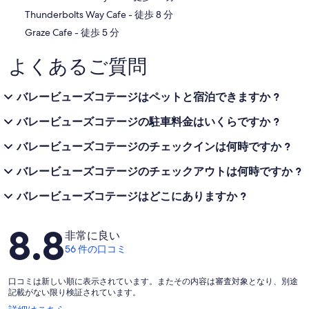
‪Thunderbolts Way Cafe - ‬徒歩 8 分
‪Graze Cafe - ‬徒歩 5 分
よくあるご質問
バレービューズコテージはペットと宿泊できますか ?
バレービューズコテージの駐車料金はいくらですか ?
バレービューズコテージのチェックインは何時ですか ?
バレービューズコテージのチェックアウトは何時ですか ?
バレービューズコテージはどこにありますか ?
口
8.8
非常に良い
コ
56 件の口コミ
ミ
口コミは新しい順に表示されています。またその内容は審査対象となり、別途
記載がない限り検証されています。
新