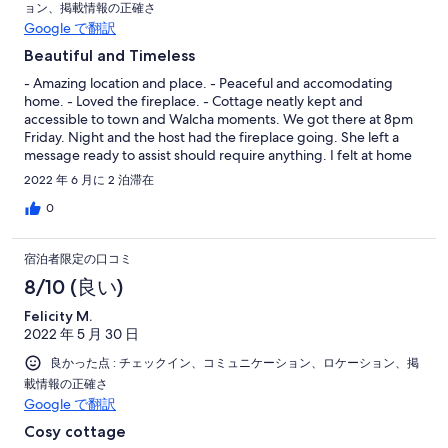
ョン、掲載情報の正確さ
Google で翻訳
Beautiful and Timeless
- Amazing location and place. - Peaceful and accomodating
home. - Loved the fireplace. - Cottage neatly kept and
accessible to town and Walcha moments. We got there at 8pm
Friday. Night and the host had the fireplace going. She left a
message ready to assist should require anything. I felt at home
and the experience staying in Walcha was amazing.
2022 年 6 月に 2 泊滞在
0
宿泊者限定の口コミ
8/10 (良い)
Felicity M.
2022 年 5 月 30 日
良かった点 : チェックイン、コミュニケーション、ロケーション、掲
載情報の正確さ
Google で翻訳
Cosy cottage