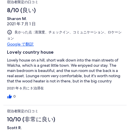
宿泊者限定の口コミ
8/10 (良い)
Sharon M.
2021 年 7 月 1 日
良かった点 : 清潔度、チェックイン、コミュニケーション、ロケーシ
ョン
Google で翻訳
Lovely country house
Lovely house on a hill, short walk down into the main streets of
Walcha, which is a great little town. We enjoyed our stay. The
main bedroom is beautiful, and the sun room out the back is a
real asset. Lounge room very comfortable, but it's worth noting
that the wood heater is not in there, but in the big country
kitchen/dining room. Lounge has electric heater that works well.
2021 年 6 月に 3 泊滞在
Kitchen well equipped, and there are excellent shops, cafes and
pubs in town. We had some issues with heating, as the wood
0
heater went out overnight and we couldn't get it started again;
there wasn't enough dry kindling or small wood provided. Some
宿泊者限定の口コミ
noise in the twin bedroom from the sliding/banging toilet door.
Accuracy: just a note that there is a queen room, twin room and
10/10 (非常に良い)
a single bed in another room.
Scott R.