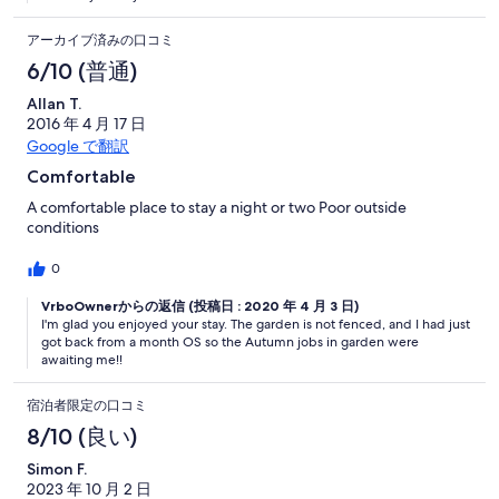
アーカイブ済みの口コミ
6/10 (普通)
Allan T.
2016 年 4 月 17 日
Google で翻訳
Comfortable
A comfortable place to stay a night or two Poor outside
conditions
0
VrboOwnerからの返信 (投稿日 : 2020 年 4 月 3 日)
I'm glad you enjoyed your stay. The garden is not fenced, and I had just
got back from a month OS so the Autumn jobs in garden were
awaiting me!!
宿泊者限定の口コミ
8/10 (良い)
Simon F.
2023 年 10 月 2 日