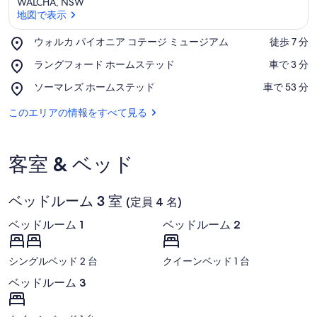
WALCHA, NSW
地図で表示
Place,
ウォルカ パイオニア コテージ ミュージアム
‪徒歩 7 分‬
ウ
地図で表示
Place,
ラングフォード ホームステッド
‪車で 3 分‬
ォ
ラ
ル
Place,
ソーマレズ ホームステッド
‪車で 53 分‬
ン
カ
ソ
グ
パ
ー
このエリアの情報をすべて見る
フ
イ
マ
ォ
オ
レ
ー
ニ
ズ
ド
ア
客室 & ベッド
ホ
ホ
コ
ー
ー
テ
ム
ム
ー
ベッドルーム 3 室
ス
(定員 4 名)
ス
ジ
テ
テ
ミ
ベッドルーム 1
ベッドルーム 2
ッ
ッ
ュ
ド
ド
ー
ジ
シングルベッド 2 台
クイーンベッド 1 台
ア
ベッドルーム 3
ム