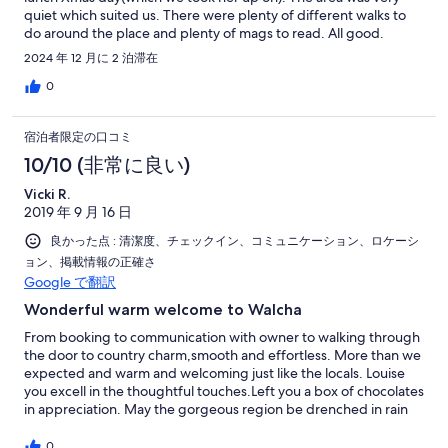
quiet which suited us. There were plenty of different walks to
do around the place and plenty of mags to read. All good.
Thanks very much
2024 年 12 月に 2 泊滞在
0
宿泊者限定の口コミ
10/10 (非常に良い)
Vicki R.
2019 年 9 月 16 日
良かった点 : 清潔度、チェックイン、コミュニケーション、ロケーシ
ョン、掲載情報の正確さ
Google で翻訳
Wonderful warm welcome to Walcha
From booking to communication with owner to walking through
the door to country charm,smooth and effortless. More than we
expected and warm and welcoming just like the locals. Louise
you excell in the thoughtful touches.Left you a box of chocolates
in appreciation. May the gorgeous region be drenched in rain
soon. Would highly recommend the township and property.
Vicki & Greg Goldcoast Qld.
0