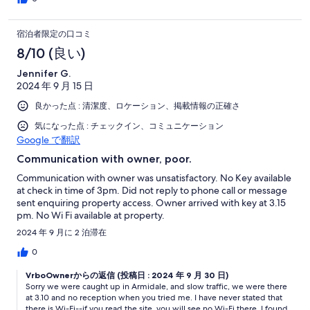
宿泊者限定の口コミ
8/10 (良い)
Jennifer G.
2024 年 9 月 15 日
良かった点 : 清潔度、ロケーション、掲載情報の正確さ
気になった点 : チェックイン、コミュニケーション
Google で翻訳
Communication with owner, poor.
Communication with owner was unsatisfactory. No Key available
at check in time of 3pm. Did not reply to phone call or message
sent enquiring property access. Owner arrived with key at 3.15
pm. No Wi Fi available at property.
2024 年 9 月に 2 泊滞在
0
VrboOwnerからの返信 (投稿日 : 2024 年 9 月 30 日)
Sorry we were caught up in Armidale, and slow traffic, we were there
at 3.10 and no reception when you tried me. I have never stated that
there is Wi-Fi--if you read the site, you will see no Wi-Fi there. I found