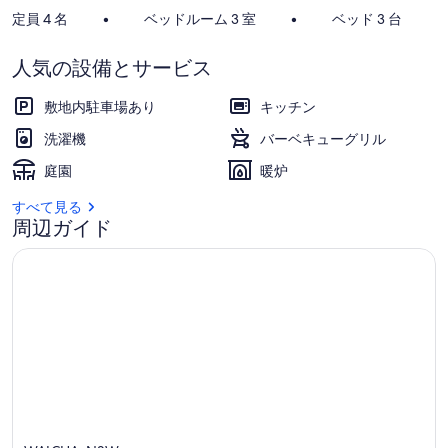
ー
定員 4 名
•
ベッドルーム 3 室
•
ベッド 3 台
人気の設備とサービス
敷地内駐車場あり
キッチン
洗濯機
バーベキューグリル
庭園
暖炉
すべて見る
周辺ガイド