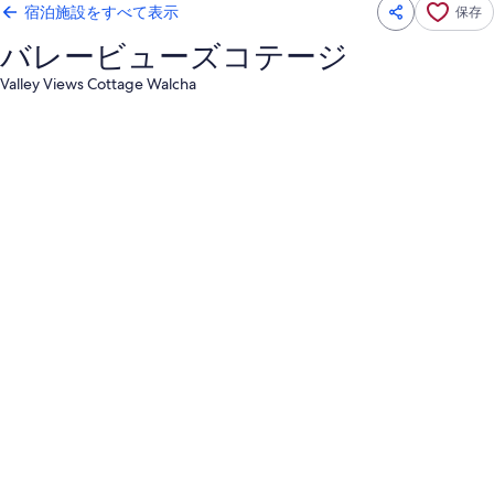
宿泊施設をすべて表示
保存
バレービューズコテージ
Valley Views Cottage Walcha
バ
レ
ー
ビ