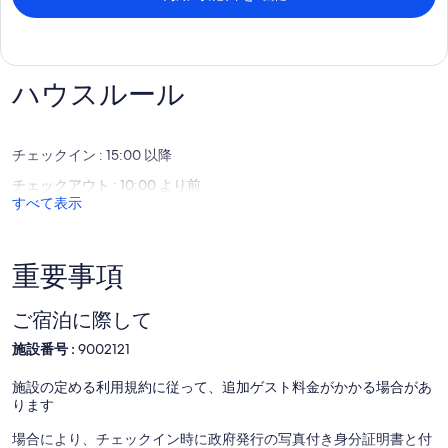
ロケーション
景色の見える丘の上にあります。
すべてのアメニティとアトラクションを選択してください。例え
ハウスルール
ば。 ウォルチャギャラリーオブアート、クラフトショップ、飲食
店、パブ、公園、ビジターセンター、堤防周辺の素晴らしいウォー
キングトラック。 国立公園と渓谷は非常に近い。壮観なアプスリー
とティアフォールズは訪れる価値があり、どちらも車ですぐです。
チェックイン : 15:00 以降
ピクニックをパックして探索しましょう！ 農民の中には著名なアー
チェックアウト : 10:00 より前
ティストもいます。また、現在40を超える作品を展示するオープン
すべて表示
エアギャラリーがあります。 釣りをする何百キロものマスやバスの
流れを除けば、Walcha Pioneer Cottage＆Museumで過ごした日々
を学んでください。
重要事項
風光明媚なドライブでノウェンドック（70 km）に行き、ジャージ
ーとヤギのチーズ工場で昼食をとることができます！ 金、土、日、
月を公開します。 その他の距離;
ご宿泊に際して
アーミデール65 km
施設番号 :
9002121
タムワース90 kmカントリーミュージックキャピトル！
ポートマッコーリー182 km
サンダーボルトウェイ経由シドニー410 km、ブリスベン525 km
施設の定める利用規約に従って、追加ゲスト料金がかかる場合があ
ニューカッスル270 km
ります
場合により、チェックイン時に政府発行の写真付き身分証明書と付
2つのスーパーマーケット、果物屋、肉屋、化学者などがある町の