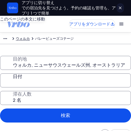
アプリに切り替え
での宿泊先を見つけよう。予約の確認も管理も、ア
プリ 1 つで簡単
このページの本文に移動
アプリをダウンロード
ウォルカ
バレービューズコテージ
目的地
日付
滞在人数
検索