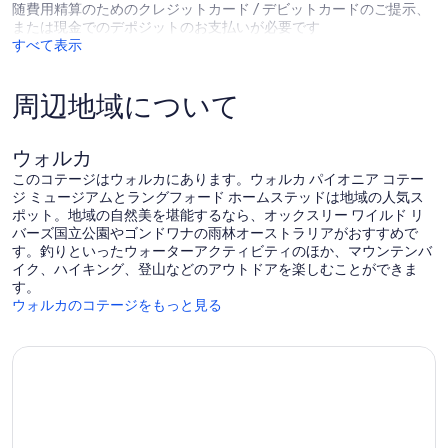
随費用精算のためのクレジットカード / デビットカードのご提示、
中心部まで歩いてすぐで、このエリアの平和と静けさを愛するでし
または現金でのデポジットのお支払いが必要です
ょう。 あなたが必要とするすべてといくつかの良いカフェ。 クラ
すべて表示
フトショップはよく知られ、素晴らしいです。また、子供用クラフ
トコーナーや美しい手作りギフトなどを備えたWalcha Handmade
もあります。 古い製品が好きなら、アンティークジャンクを閲覧で
周辺地域について
きます！
バレービューズは、居心地の良い暖炉のそばでくつろぐのに最適な
場所です。ニューイングランドの赤ワインとおいしい本をお楽しみ
ください。 またお会いしましょう。
ウォルカ
Walchaの夏の気候は心地よく、標高は1067mです。 -平均25デグ
このコテージはウォルカにあります。ウォルカ パイオニア コテー
レ、最小12デグレ、冬最大12デグレ、最小-2度
ジ ミュージアムとラングフォード ホームステッドは地域の人気ス
ポット。地域の自然美を堪能するなら、オックスリー ワイルド リ
取り消し規約
バーズ国立公園やゴンドワナの雨林オーストラリアがおすすめで
30日以上前のキャンセルには、50ドルの手数料がかかります。
す。釣りといったウォーターアクティビティのほか、マウンテンバ
キャンセルは30日以内に7日以上前に行われ、50％の料金が発生し
イク、ハイキング、登山などのアウトドアを楽しむことができま
ます
す。
7日未満のキャンセルは100％の料金が発生します
ウォルカのコテージをもっと見る
ローカルアトラクション
Walchaには、多くの彫刻（野外ギャラリー）と興味深いストリート
ファニチャーがあります。 また、地元のアーティストの作品の多く
をフィーチャーした美しいアートギャラリーもあります。ウォルチ
ャからお土産を購入することもできます。
アプスリー滝とティア滝は「必見」、渓谷、マス釣り、ブッシュウ