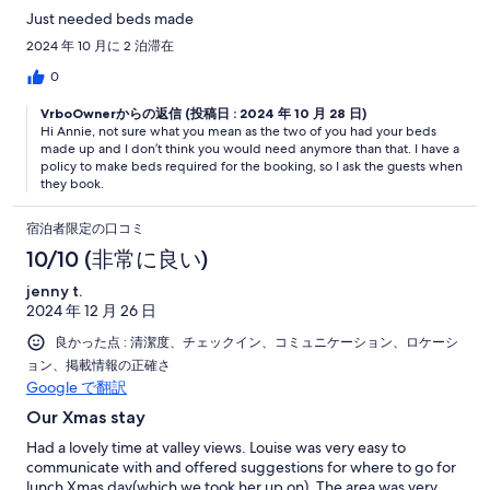
Just needed beds made
2024 年 10 月に 2 泊滞在
0
VrboOwnerからの返信 (投稿日 : 2024 年 10 月 28 日)
Hi Annie, not sure what you mean as the two of you had your beds
made up and I don’t think you would need anymore than that. I have a
policy to make beds required for the booking, so I ask the guests when
they book.
宿泊者限定の口コミ
10/10 (非常に良い)
jenny t.
2024 年 12 月 26 日
良かった点 : 清潔度、チェックイン、コミュニケーション、ロケーシ
ョン、掲載情報の正確さ
Google で翻訳
Our Xmas stay
Had a lovely time at valley views. Louise was very easy to
communicate with and offered suggestions for where to go for
lunch Xmas day(which we took her up on). The area was very