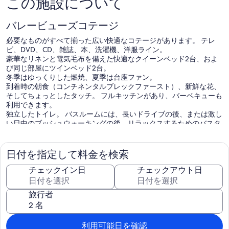
この施設について
バレービューズコテージ
必要なものがすべて揃った広い快適なコテージがあります。 テレ
ビ、DVD、CD、雑誌、本、洗濯機、洋服ライン。
豪華なリネンと電気毛布を備えた快適なクイーンベッド2台、およ
び同じ部屋にツインベッド2台。
冬季はゆっくりした燃焼、夏季は台座ファン。
到着時の朝食（コンチネンタルブレックファースト）、新鮮な花、
そしてちょっとしたタッチ。 フルキッチンがあり、バーベキューも
利用できます。
独立したトイレ。 バスルームには、長いドライブの後、または激し
い日中のブッシュウォーキングの後、リラックスするためのバスタ
ブがあります！
電子レンジ、コンロ、トースター、電気水差し、コーヒープランジ
ャー、紅茶/コーヒーメーカーを備えた完全装備のキッチン。
日付を指定して料金を検索
この施設にはパーティー禁止ポリシーがあります。
チェックイン日
チェックアウト日
大規模なグループには、ボンドが請求されます。
旅行者
利用可能日を確認