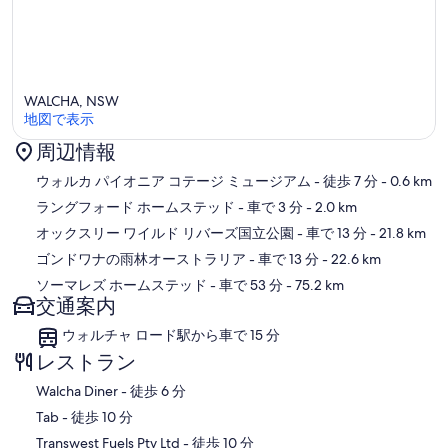
ォーキング、バードウォッチング、ゴルフなどです。
ラングフォードホームステッド、ウォルチャファーマーズマーケッ
ト-9月から5月。
WALCHA, NSW
地図で表示
周辺情報
地図
ウォルカ パイオニア コテージ ミュージアム
- 徒歩 7 分
- 0.6 km
ラングフォード ホームステッド
- 車で 3 分
- 2.0 km
オックスリー ワイルド リバーズ国立公園
- 車で 13 分
- 21.8 km
ゴンドワナの雨林オーストラリア
- 車で 13 分
- 22.6 km
ソーマレズ ホームステッド
- 車で 53 分
- 75.2 km
交通案内
ウォルチャ ロード駅から車で 15 分
レストラン
‪Walcha Diner - ‬徒歩 6 分
‪Tab - ‬徒歩 10 分
‪Transwest Fuels Pty Ltd - ‬徒歩 10 分