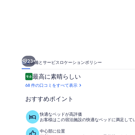
ル
ロ
マ
ン
テ
ィ
23+
ッ
概要
設備とサービス
ロケーション
ポリシー
ク
口
最高に素晴らしい
9.6
10段階中9.6
リ
コ
68 件の口コミをすべて表示
ミ
ト
おすすめポイント
リ
その他
ー
快適なベッドが高評価
お客様はこの宿泊施設の快適なベッドに満足して
ト
の
中心部に位置