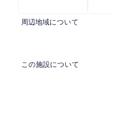
非
ド
ッ
10.0、
常
ア
ク
最
に
ン
フ
高
良
ド
ァ
に
い、
ブ
ー
素
周辺地域について
口
レ
ス
晴
コ
ッ
ト
ら
ミ
ク
コ
し
9
フ
テ
い、
件
ァ
ー
口
件
ー
ジ-
コ
の
ス
ビ
ミ
口
ト
ク
40
コ
Back
タ
件
この施設について
ミ
Valley
ー
件
ハ
の
ー
口
バ
コ
ー
ミ
Hindmarsh
Valley