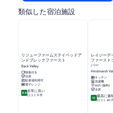
類似した宿泊施設
リジューファームステイベッドアンドブレックファ
レイジーデイ
リ
レ
リジューファームステイベッドア
レイジーデ
ジ
イ
ンドブレックファースト
ファースト
ュ
ジ
バー
Back Valley
ー
ー
Hindmarsh Val
フ
朝食付き
デ
冷房
ァ
イ
キッチン
駐車場利用可
ー
ズ
洗濯機
電子レンジ
WiFi (無料)
ム
ベ
冷房
10
ス
非常に良い
ッ
8.8
段
テ
口コミ 9 件
ド
10
最高に素
10
階
イ
＆
段
口コミ 40 
中
ベ
ブ
階
8.8、
ッ
レ
中