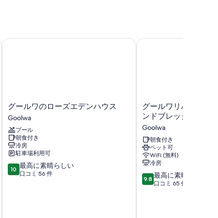
グールワのローズエデンハウス
グールワリバーウォー
グ
グ
グールワのローズエデンハウス
グールワリバーウォ
ー
ー
ンドブレックファー
Goolwa
ル
ル
Goolwa
プール
ワ
ワ
朝食付き
の
リ
朝食付き
冷房
ペット可
ロ
バ
駐車場利用可
WiFi (無料)
ー
ー
冷房
10
最高に素晴らしい
ズ
ウ
10
段
口コミ 56 件
10
エ
ォ
最高に素晴らしい
9.8
階
段
デ
ー
口コミ 65 件
中
階
ン
ク
10.0、
中
ハ
ベ
最
9.8、
ウ
ッ
高