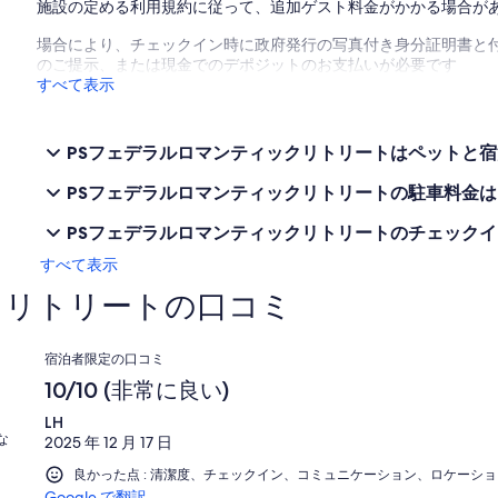
施設の定める利用規約に従って、追加ゲスト料金がかかる場合が
自転車レンタル
ワイナリー
場合により、チェックイン時に政府発行の写真付き身分証明書と付
のご提示、または現金でのデポジットのお支払いが必要です
物件
すべて表示
2階の寝室、大きなラウンジ、階下のキッチン。 ハインドマーシ
ある上下のデッキ。
PSフェデラルロマンティックリトリートはペットと宿
この美しい古いボートの世話をしてください、彼女は113歳です！
PSフェデラルロマンティックリトリートの駐車料金は
PSフェデラルロマンティックリトリートのチェックイ
すべて表示
クリトリートの口コミ
口
宿泊者限定の口コミ
コ
10/10 (非常に良い)
ミ
LH
な
2025 年 12 月 17 日
良かった点 : 清潔度、チェックイン、コミュニケーション、ロケーシ
Google で翻訳