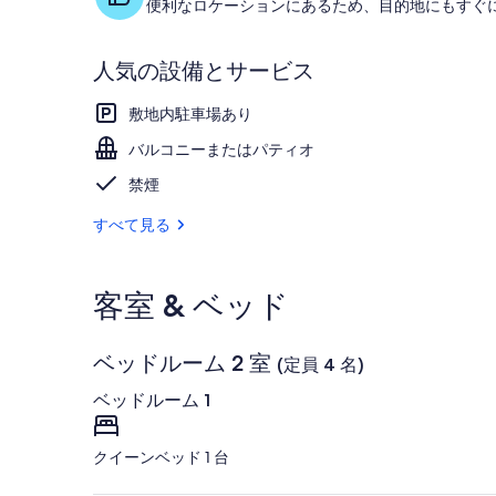
便利なロケーションにあるため、目的地にもすぐ
写
真
人気の設備とサービス
ギ
敷地内駐車場あり
ャ
バルコニーまたはパティオ
ラ
禁煙
リ
すべて見る
ー
客室 & ベッド
ベッドルーム 2 室
(定員 4 名)
ベッドルーム 1
クイーンベッド 1 台