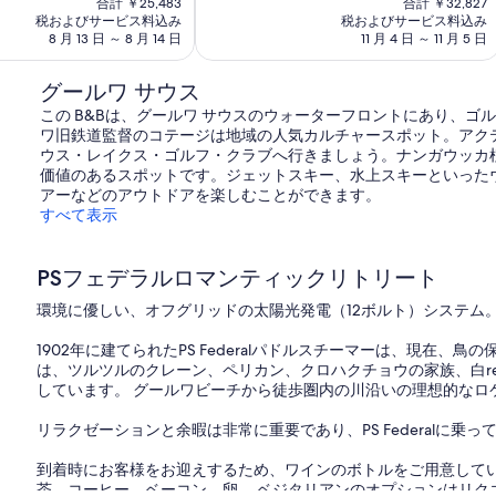
合計 ￥25,483
合計 ￥32,827
の
の
に
税およびサービス料込み
税およびサービス料込み
料
料
素
8 月 13 日 ～ 8 月 14 日
11 月 4 日 ～ 11 月 5 日
金
金
晴
は
は
ら
グールワ サウス
￥22,256
￥22,033
し
この B&Bは、グールワ サウスのウォーターフロントにあり、
い、
ワ旧鉄道監督のコテージは地域の人気カルチャースポット。アクテ
口
ウス・レイクス・ゴルフ・クラブへ行きましょう。ナンガウッカ植
コ
価値のあるスポットです。ジェットスキー、水上スキーといった
ミ
アーなどのアウトドアを楽しむことができます。
170
すべて表示
件
件
の
PSフェデラルロマンティックリトリート
口
コ
環境に優しい、オフグリッドの太陽光発電（12ボルト）システム
ミ
1902年に建てられたPS Federalパドルスチーマーは、現在
は、ツルツルのクレーン、ペリカン、クロハクチョウの家族、白r
しています。 グールワビーチから徒歩圏内の川沿いの理想的なロ
リラクゼーションと余暇は非常に重要であり、PS Federalに乗
到着時にお客様をお迎えするため、ワインのボトルをご用意してい
茶、コーヒー、ベーコン、卵。 ベジタリアンのオプションはリク