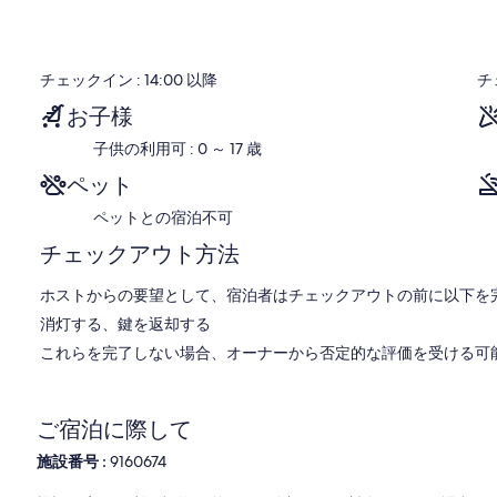
供されます。
PS Federalは完全に独立した宿泊施設であるため、ゲストは完
チェックイン : 14:00 以降
チ
滞在する場所だけでなく、パドルスチーマーP. S.に乗ってフルリ
お子様
子供の利用可 : 0 ～ 17 歳
アデレードから87キロ
マレー川が旅を終えて南大洋に合流する河口に近接しています。
ペット
ウインドサーフィンやスキーを楽しむのに理想的な場所にありな
ペットとの宿泊不可
チェックアウト方法
この手付かずのロケーションは、マレー川にある穏やかさと、角
ます。
最高の地元料理に近い：川沿いのアクアカフェとグールワビーチ
ホストからの要望として、宿泊者はチェックアウトの前に以下を完
メメニューです。
消灯する、鍵を返却する
歩き回っている：
これらを完了しない場合、オーナーから否定的な評価を受ける可
木材の旅はパドル汽船オスカーWを解雇
ビクターハーバーへの蒸気機関車旅行
ご宿泊に際して
クーロンへのツアー
面白い散歩がたくさん
施設番号 :
9160674
サウスレイクスゴルフクラブ
グールワ市場