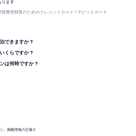
あります
随費用精算のためのクレジットカード / デビットカード
ュ島と鳥類保護区の景色を望む美しい窓の水辺、屋外席の
泊できますか ?
いくらですか ?
ンは何時ですか ?
ョン、掲載情報の正確さ