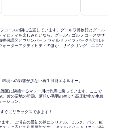
最
ス
ド
に
高
Goolwa
ア
素
に
ン
晴
素
ド
ら
晴
ブ
し
ら
レ
ゴルフコースの隣に位置しています。グールワ博物館とグール
い、
し
ッ
ィビティを楽しみたいなら、グールワ ゴルフ コースやサ
口
い、
ク
物保護区とウリンバーラ ワイルドライフ パークも訪れる
コ
口
フ
ウォーターアクティビティのほか、サイクリング、エコツ
ミ
コ
ァ
56
ミ
ー
件
65
ス
件
件
ト
の
件
Goolwa
口
の
コ
口
。 環境への影響が少ない再生可能エネルギー。
ミ
コ
ミ
、鳥の保護区に隣接するマレー川の竹馬に乗っています。ここで
et、紫の沼地の雌鶏、薄暗い毛羽の生えた高床動物が生息
ケーション。
ってすぐにリラックスできます！
ます。 ご滞在の最初の朝にシリアル、ミルク、パン、紅
エストに応じて利用可能です。 タオルとベッドリネンが提