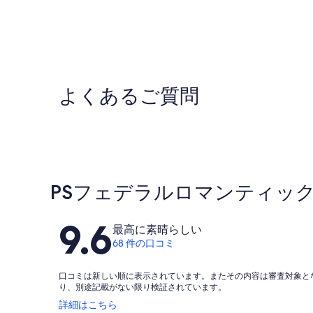
よくあるご質問
PSフェデラルロマンティッ
口
9.6
最高に素晴らしい
コ
68 件の口コミ
ミ
口コミは新しい順に表示されています。またその内容は審査対象と
り、別途記載がない限り検証されています。
新
詳細はこちら