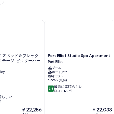
1
泊
あ
た
ースト
ズベッド＆ブレックファーストコテージ-ビクターハーバー
Port Elliot Studio Spa Apartment
り
の
平
均
で
で
Port
イズベッド＆ブレック
Port Elliot Studio Spa Apartment
Elliot
す
コテージ-ビクターハー
Port Elliot
Studio
プール
Spa
ley
ホットタブ
Apartment
キッチン
Port
WiFi (無料)
Elliot
10
最高に素晴らしい
9.4
段
口コミ 170 件
階
晴らしい
中
件
9.4、
現
現
￥22,256
￥22,033
最
在
在
高