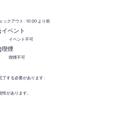
全なプライバシーを保持しています。
ェックアウト : 10:00 より前
ュー半島でのユニークな宿泊体験 連邦。
イベント
イベント不可
喫煙
がら、グールワの美しい町から徒歩圏内です。
喫煙不可
を曲がってすぐのグールワビーチの活気に満ちた波があり
のすぐそばは、ボンボラで最も美味しい魚バーガーとグル
了する必要があります :
能性があります。