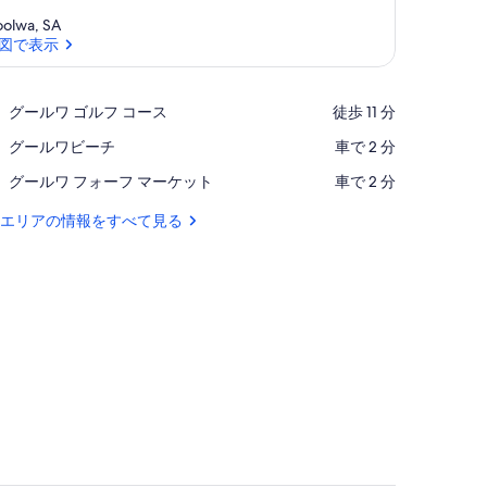
olwa, SA
図で表示
地図で表示
Place,
グールワ ゴルフ コース
‪徒歩 11 分‬
グ
Place,
グールワビーチ
‪車で 2 分‬
ー
グ
ル
Place,
グールワ フォーフ マーケット
‪車で 2 分‬
ー
ワ
グ
ル
ゴ
ー
エリアの情報をすべて見る
ワ
ル
ル
ビ
フ
ワ
ー
コ
フ
チ
ー
ォ
ス
ー
フ
マ
ー
ケ
ッ
ト