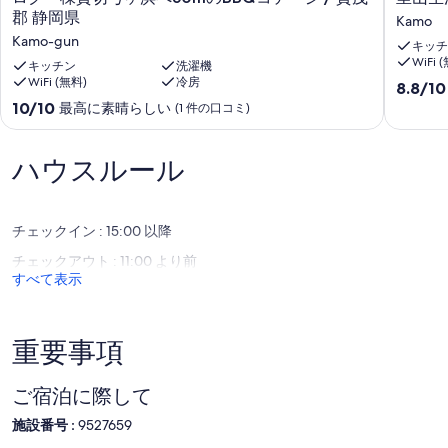
グ
山
ト・電気ケトル・冷蔵庫・洗濯機・電子レンジ・寝具(定員分)
郡 静岡県
Kamo
一
生
調味料なし
Kamo-gun
キッチ
棟
活
販売あり
WiFi 
貸
キッチン
洗濯機
を
WiFi (無料)
冷房
切
楽
＜定員＞
10
8.8/10
弓
し
４名まで
段
10
10/10
最高に素晴らしい
(1 件の口コミ)
ヶ
む
階
段
浜
空
＜広さ＞
中
階
へ
間
13.8㎡
8.8、
中
ハウスルール
50m
/
非
10.0、
の
賀
＜間取り等＞
常
最
BBQ
茂
1F：DK3/畳4/UB
に
高
コ
郡
冷水ウォシュレット
良
チェックイン : 15:00 以降
に
テ
静
い、
素
チェックアウト : 11:00 より前
ー
岡
＜ご案内＞
(3
晴
すべて表示
ジ
県
オーシャンビュー
件
ら
/
Kamo
ＢＢＱ場が建物に併設
の
し
賀
フリーWifiあり
口
い、
茂
コ
(1
重要事項
郡
インボイス制度に適した領収書をご要望の場合は、施設に直接お問
ミ)
件
静
い合わせください。
件
の
岡
の
ご宿泊に際して
口
県
口
コ
施設番号 :
9527659
Kamo-
コ
ミ)
gun
ミ