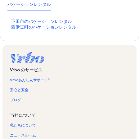
バケーションレンタル
下
下田市のバケーションレンタル
田
西
西伊豆町のバケーションレンタル
市
伊
の
豆
バ
町
ケ
の
ー
バ
シ
ケ
ョ
ー
Vrbo のサービス
ン
シ
レ
ョ
Vrboあんしんサポート™
ン
ン
タ
レ
安心と安全
ル
ン
の
タ
ブログ
ペ
ル
ー
の
当社について
ジ
ペ
を
ー
私たちについて
開
ジ
く
を
ニュースルーム
リ
開