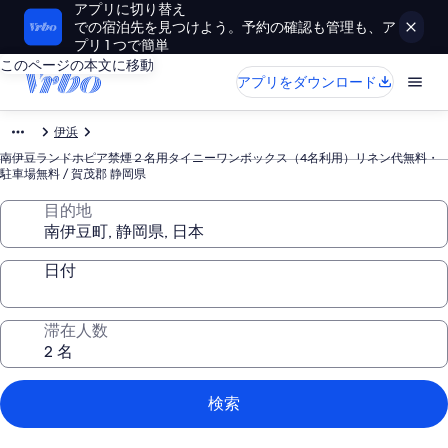
アプリに切り替え
での宿泊先を見つけよう。予約の確認も管理も、ア
プリ 1 つで簡単
このページの本文に移動
アプリをダウンロード
伊浜
南伊豆ランドホピア禁煙２名用タイニーワンボックス（4名利用）リネン代無料・
駐車場無料 / 賀茂郡 静岡県
目的地
日付
滞在人数
検索