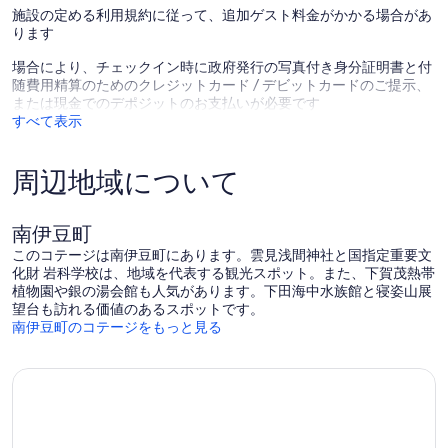
件
施設の定める利用規約に従って、追加ゲスト料金がかかる場合があ
の
ります
口
コ
場合により、チェックイン時に政府発行の写真付き身分証明書と付
ミ
随費用精算のためのクレジットカード / デビットカードのご提示、
または現金でのデポジットのお支払いが必要です
すべて表示
周辺地域について
南伊豆町
このコテージは南伊豆町にあります。雲見浅間神社と国指定重要文
化財 岩科学校は、地域を代表する観光スポット。また、下賀茂熱帯
植物園や銀の湯会館も人気があります。下田海中水族館と寝姿山展
望台も訪れる価値のあるスポットです。
南伊豆町のコテージをもっと見る