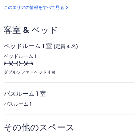
岩
浅
リ
地
このエリアの情報をすべて見る
間
海
神
ネ
水
社
浴
ン
客室 & ベッド
場
代
ベッドルーム 1 室
無
(定員 4 名)
料・
ベッドルーム 1
駐
ダブルソファーベッド 4 台
車
場
バスルーム 1 室
無
バスルーム 1
料
/
賀
その他のスペース
茂