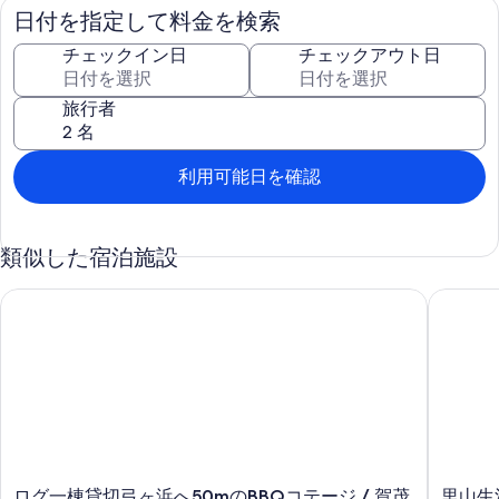
・BBQset(鉄板＋BBQ網＋炭) 大3850円(10名前後)小2200円(3名
日付を指定して料金を検索
前後)
・ペット一匹2200円/泊
チェックイン日
チェックアウト日
食材はお客様にてご用意下さい。
器具持込代・BBQコーナー利用料 無料
旅行者
レジャー・スポット情報
日和山・子浦日和山遊歩道・伊浜のマーガレット・子浦のウバメガ
シ群落・ササユリの里
利用可能日を確認
天神原植物園・夕日ヶ丘休憩所・天神窯 / 2025年2月からの変更の
お知らせ
■ハイシーズンにおいても音の出る行為に関する時間を21時までか
類似した宿泊施設
ら23時までに変更。
■全棟禁煙から禁煙の棟は1名～6名迄とし 8名以上棟は喫煙可に変
更。
ログ一棟貸切弓ヶ浜へ50mのBBQコテージ / 賀茂郡 静岡県
里山生活
■ご予約日の変更が1回まで無料！
■キャンセルした後も宿泊費の10%分がホピア宿泊券に！（1年間有
効）
0455620429までお問い合わせください。
各棟設備
鍋・電気釜等炊事用具・調理用具(まな板、包丁、しゃもじ、お玉、
菜箸、笊など)
ロ
里
エアコン・扇風機・遮光カーテン(一部)・食器一式・ホットプレー
ログ一棟貸切弓ヶ浜へ50mのBBQコテージ / 賀茂
里山生