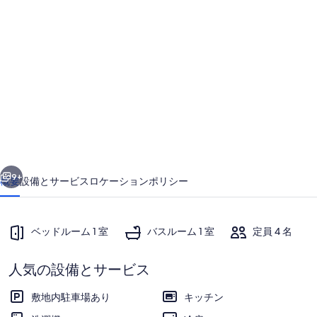
南
伊
豆
ラ
ン
ド
ホ
前へ
次へ
ピ
9+
概要
設備とサービス
ロケーション
ポリシー
ア
禁
ベッドルーム 1 室
バスルーム 1 室
定員 4 名
煙
２
人気の設備とサービス
名
敷地内駐車場あり
キッチン
用