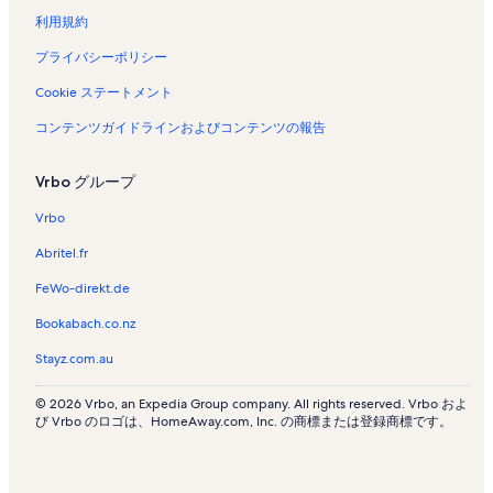
ン
く
利用規約
ク
リ
ン
プライバシーポリシー
ク
Cookie ステートメント
コンテンツガイドラインおよびコンテンツの報告
Vrbo グループ
Vrbo
Abritel.fr
FeWo-direkt.de
Bookabach.co.nz
Stayz.com.au
© 2026 Vrbo, an Expedia Group company. All rights reserved. Vrbo およ
び Vrbo のロゴは、HomeAway.com, Inc. の商標または登録商標です。