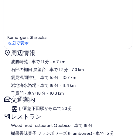
Kamo-gun, Shizuoka
地図で表示
周辺情報
地図
波勝崎苑
- 車で 11 分
- 6.7 km
石部の棚田 展望台
- 車で 12 分
- 7.3 km
雲見浅間神社
- 車で 16 分
- 10.7 km
岩地海水浴場
- 車で 18 分
- 11.4 km
千貫門
- 車で 18 分
- 10.3 km
交通案内
伊豆急下田駅から車で 33 分
レストラン
‪Wood fired restaurant Quebico - ‬車で 18 分
‪樹果香味菓子 フランボワーズ (Framboises) - ‬車で 15 分