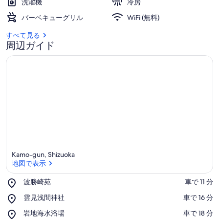
洗濯機
冷房
施設の敷地
タ
バーベキューグリル
WiFi (無料)
イ
すべて見る
ニ
周辺ガイド
ー
ワ
ン
ボ
ッ
ク
ス
Kamo-gun, Shizuoka
地図で表示
（4
名
Place,
波勝崎苑
‪車で 11 分‬
波
地図で表示
利
Place,
雲見浅間神社
‪車で 16 分‬
勝
雲
崎
用）
Place,
岩地海水浴場
‪車で 18 分‬
見
苑