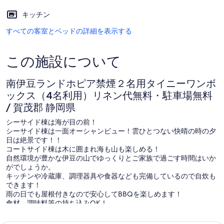
郡
キッチン
静
すべての客室とベッドの詳細を表示する
岡
県
この施設について
の
南伊豆ランドホピア禁煙２名用タイニーワンボ
写
ックス（4名利用）リネン代無料・駐車場無料
真
/ 賀茂郡 静岡県
ギ
シーサイド棟は海が目の前！
シーサイド棟は一面オーシャンビュー！雲ひとつない快晴の時の夕
ャ
日は絶景です！！
コートサイド棟は木に囲まれ海も山も楽しめる！
ラ
自然環境が豊かな伊豆の山でゆっくりとご家族で過ごす時間はいか
がでしょうか。
リ
キッチンや冷蔵庫、調理器具や食器なども完備しているので自炊も
ー
できます！
雨の日でも屋根付きなので安心してBBQを楽しめます！
食材、調味料等の持ち込みOK！
現地オプション
・貸切露天風呂 1時間2200円(利用は2時間から)。