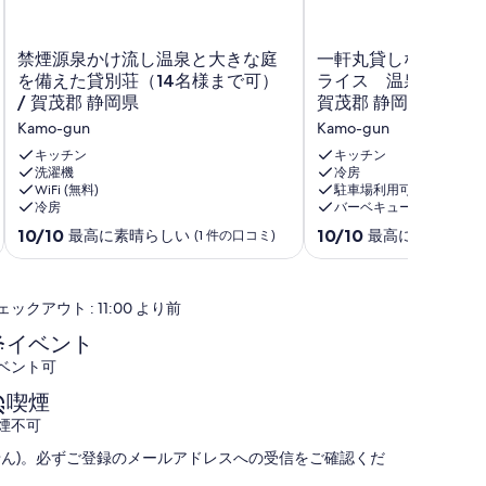
禁
一
禁煙源泉かけ流し温泉と大きな庭
一軒丸貸しなのに、
煙
軒
を備えた貸別荘（14名様まで可）
ライス 温泉付き1泊3,
源
丸
/ 賀茂郡 静岡県
賀茂郡 静岡県
泉
貸
Kamo-gun
Kamo-gun
か
し
け
な
キッチン
キッチン
流
洗濯機
の
冷房
WiFi (無料)
駐車場利用可
し
に、
冷房
バーベキューグリル
温
驚
泉
き
10
10
10/10
10/10
最高に素晴らしい
最高に素晴らし
(1 件の口コミ)
と
の
段
段
大
激
階
階
き
安
中
中
ェックアウト : 11:00 より前
な
プ
10.0、
10.0、
庭
ラ
最
最
イベント
を
イ
高
高
ベント可
備
ス
に
に
え
温
素
素
喫煙
た
泉
晴
晴
煙不可
貸
付
ら
ら
別
き
し
し
せん)。必ずご登録のメールアドレスへの受信をご確認くだ
荘
1
い、
い、