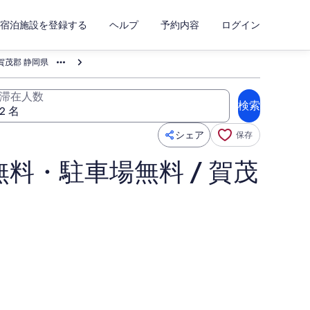
宿泊施設を登録する
ヘルプ
予約内容
ログイン
賀茂郡 静岡県
滞在人数
検索
シェア
保存
・駐車場無料 / 賀茂