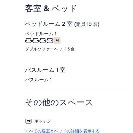
客室 & ベッド
静
岡
ベッドルーム 2 室
(定員 10 名)
県
ベッドルーム 1
の
+1
写
ダブルソファーベッド 5 台
真
ギ
バスルーム 1 室
ャ
バスルーム 1
ラ
リ
その他のスペース
ー
キッチン
すべての客室とベッドの詳細を表示する