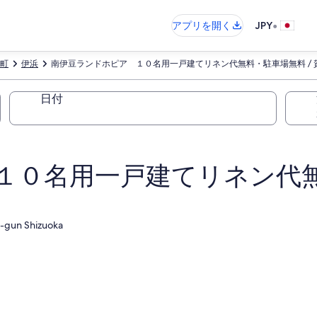
•
アプリを開く
JPY
町
伊浜
南伊豆ランドホピア １０名用一戸建てリネン代無料・駐車場無料 / 
日付
１０名用一戸建てリネン代無料
o-gun Shizuoka