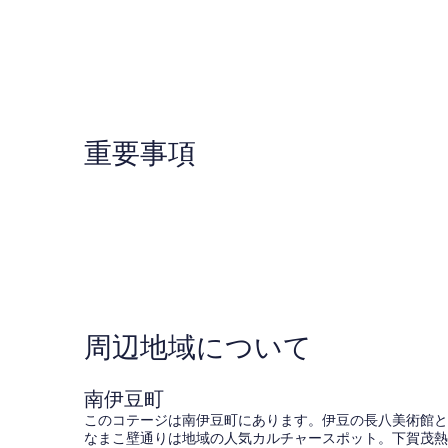
岡
た
(1
の
県
一
件
フリーWifiあり
口
Shimoda
軒
の
コ
家
口
ミ)
（9
コ
インボイス制度に適した領収書をご要望の場合は、施設に
件
名
ミ)
の
様
件
口
ま
の
コ
で
重要事項
口
ミ
可）
コ
/
ミ
賀
茂
郡
静
岡
県
Kamogun
周辺地域について
南伊豆町
このコテージは南伊豆町にあります。伊豆の長八美術館と
なまこ壁通りは地域の人気カルチャースポット。下賀茂熱