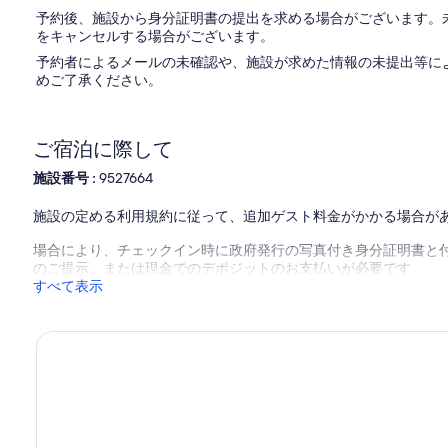
の
予約後、施設から身分証明書の提出を求める場合がございます。
口
をキャンセルする場合がございます。
コ
予約者によるメールの未確認や、施設が求めた情報の未提出等に
ミ)
直接お問い合わせください。
めご了承ください。
件
の
口
コ
ご宿泊に際して
ミ
施設番号 :
9527664
施設の定める利用規約に従って、追加ゲスト料金がかかる場合が
場合により、チェックイン時に政府発行の写真付き身分証明書と付
のご提示、または現金でのデポジットのお支払いが必要です
すべて表示