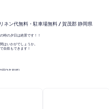
ネン代無料・駐車場無料 / 賀茂郡 静岡県
の時の夕日は絶景です！！
時間はいかがでしょうか。
゙自炊もできます！
0円(3名前後)
県
の露天風呂付・ペットOKの緑に囲まれた一軒家（9名様まで可） 
全体的に広々としています / 賀茂郡 
ウバメガシ群落・ササユリの里
らの変更のお知らせ
時までから23時までに変更。