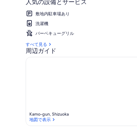
人気の設備とサービス
ネ
敷地内駐車場あり
ン
洗濯機
代
バーベキューグリル
無
すべて見る
料・
周辺ガイド
駐
車
場
無
料
/
賀
Kamo-gun, Shizuoka
地図で表示
茂
郡
地図で表示