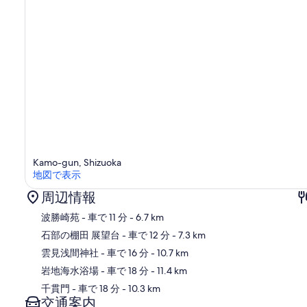
Kamo-gun, Shizuoka
地図で表示
周辺情報
波勝崎苑
- 車で 11 分
- 6.7 km
石部の棚田 展望台
- 車で 12 分
- 7.3 km
雲見浅間神社
- 車で 16 分
- 10.7 km
地
岩地海水浴場
- 車で 18 分
- 11.4 km
千貫門
- 車で 18 分
- 10.3 km
交通案内