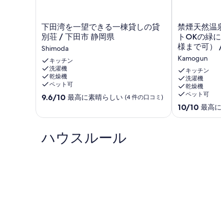
■全棟禁煙から禁煙の棟は1名～6名迄とし 8名以上棟は
■ご予約日の変更が1回まで無料！
下
禁
下田湾を一望できる一棟貸しの貸
禁煙天然温
■キャンセルした後も宿泊費の10%分がホピア宿泊券に！
田
煙
別荘 / 下田市 静岡県
トOKの緑
0455620429までお問い合わせください。
湾
天
様まで可） 
Shimoda
を
然
各棟設備
Kamogun
一
キッチン
温
鍋・電気釜等炊事用具・調理用具(まな板、包丁、しゃもじ
洗濯機
望
泉
キッチン
エアコン・扇風機・遮光カーテン(一部)・食器一式・ホッ
乾燥機
で
の
洗濯機
員分)
ペット可
乾燥機
き
露
調味料なし
ペット可
10
る
9.6/10
天
最高に素晴らしい
(4 件の口コミ)
販売あり
段
一
風
10
10/10
最高
階
棟
呂
段
＜定員＞
中
貸
付・
階
10名まで
9.6、
し
ペ
中
ハウスルール
最
の
ッ
10.0、
＜広さ＞
高
貸
ト
最
69.56㎡
に
別
OK
高
素
荘
の
に
＜間取り等＞
晴
/
緑
素
1F：LDK9/畳6/B/T 2F：板15
ら
下
に
晴
し
田
囲
ら
い、
市
ま
し
＜ご案内＞
(4
静
れ
い、
ＢＢＱ場が建物に併設
件