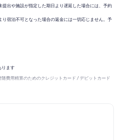
（14
泊
(1
(9
未提出や施設が指定した期日より遅延した場合には、予約
名
3,980
件
件
様
円！
の
の
ま
/
口
口
より宿泊不可となった場合の返金には一切応じません。予
で
賀
コ
コ
可）
茂
ミ)
ミ)
/
郡
件
件
賀
静
の
の
茂
岡
口
口
郡
県
コ
コ
静
Kamo-
ミ
ミ
岡
gun
あります
県
Kamo-
随費用精算のためのクレジットカード / デビットカード
gun