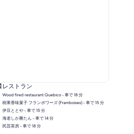
レストラン
‪Wood fired restaurant Quebico - ‬車で 18 分
‪樹果香味菓子 フランボワーズ (Framboises) - ‬車で 15 分
‪伊豆ととや - ‬車で 15 分
図
‪海老しか勝たん - ‬車で 14 分
‪民芸茶房 - ‬車で 18 分