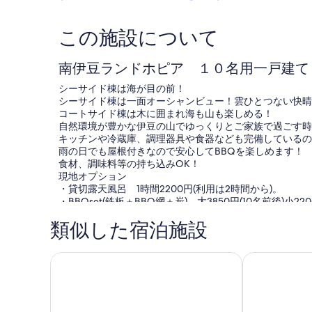
この施設について
南伊豆ランドホピア １０名用一戸建てリ
シーサイド棟は海が目の前！
シーサイド棟は一面オーシャンビュー！雲ひとつない快晴
コートサイド棟は木に囲まれ海も山も楽しめる！
自然環境が豊かな伊豆の山でゆっくりとご家族で過ごす
キッチンや冷蔵庫、調理器具や食器なども完備しているのて
雨の日でも屋根付きなので安心してBBQを楽しめます！
食材、調味料等の持ち込みOK！
現地オプション
・貸切露天風呂 1時間2200円(利用は2時間から)。
・BBQset(鉄板＋BBQ網＋炭) 大3850円(10名前後)小220
・ペット一匹2200円/泊
類似した宿泊施設
食材はお客様にてご用意下さい。
器具持込代・BBQコーナー利用料 無料
下田湾を一望できる一棟貸しの貸別荘 / 下田市 静岡
禁煙天然温泉
レジャー・スポット情報
日和山・子浦日和山遊歩道・伊浜のマーガレット・子浦の
天神原植物園・夕日ヶ丘休憩所・天神窯 / 2025年2月か
■ハイシーズンにおいても音の出る行為に関する時間を21