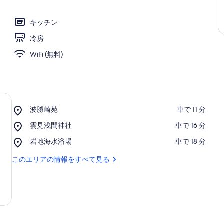
キッチン
冷房
WiFi (無料)
Place,
波勝崎苑
‪車で 11 分‬
波
Place,
雲見浅間神社
‪車で 16 分‬
勝
雲
崎
Place,
岩地海水浴場
‪車で 18 分‬
見
苑
岩
浅
地
このエリアの情報をすべて見る
間
海
神
水
社
浴
場