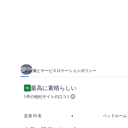
ン
ド
ホ
ピ
ア
１
０
17+
概要
設備とサービス
ロケーション
ポリシー
名
用
口
最高に素晴らしい
10
一
10段階中10
コ
1 件の他社サイトの口コミ
ミ
戸
建
外観
定員 10 名
•
ベッドルーム 
て
リ