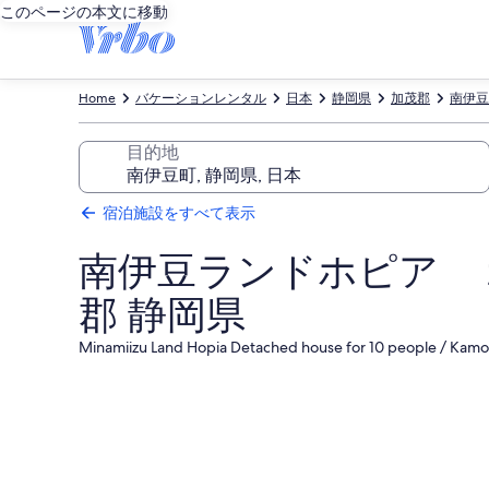
このページの本文に移動
Home
バケーションレンタル
日本
静岡県
加茂郡
南伊豆
目的地
宿泊施設をすべて表示
南伊豆ランドホピア 
郡 静岡県
Minamiizu Land Hopia Detached house for 10 people / Kam
南
伊
豆
ラ