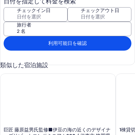
日付を指定して料金を検索
間をどうぞ。
チェックイン日
チェックアウト日
BBQは年中無休
炭や調理器具・食器類は無料でご用意してますので、食材の持込み
旅行者
のみでOK！
普段味わえない贅沢な空間で、バーベキューをお楽しみ頂けます。
海まで10分
利用可能日を確認
長浜海水浴場で車で15分、熱海サンビーチや宇佐美海水浴場まで25
分ほどのCountry House 熱海はファミリー、合宿、仲間内の旅行な
どにも最適です。
類似した宿泊施設
レジャー
マリンスポーツのみならず伊東市・熱海市はみかん狩りでも有名
巨匠 藤原益男氏監修■伊豆の海の近くのデザイナーズリゾートコン
1棟貸切（
で、車で30分ほどで伊豆高原へ行けます。
インボイス制度に適した領収書をご要望の場合は、施設に直接お問
い合わせください。
巨
1
巨匠 藤原益男氏監修■伊豆の海の近くのデザイナ
1棟貸切
匠
棟