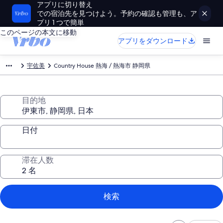
アプリに切り替え
での宿泊先を見つけよう。予約の確認も管理も、ア
プリ 1 つで簡単
このページの本文に移動
アプリをダウンロード
宇佐美
Country House 熱海 / 熱海市 静岡県
目的地
日付
滞在人数
検索