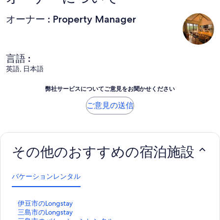
オーナー : Property Manager
言語 :
英語, 日本語
弊社サービスについてご意見をお聞かせください
ご意見の送信
その他のおすすめの宿泊施設
バケーションレンタル
伊
伊豆市のLongstay
豆
三
三島市のLongstay