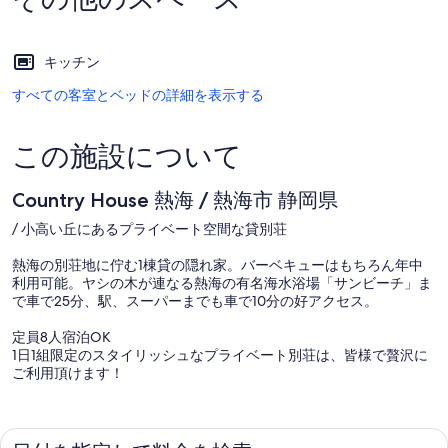
キッチン
すべての客室とベッドの詳細を表示する
この施設について
Country House 熱海 / 熱海市 静岡県
/ 小高い丘にあるプライベート空間な貸別荘
熱海の別荘地に佇む1棟貸の隠れ家。バーベキューはもちろん年中
利用可能。ヤシの木が連なる熱海の有名海水浴場「サンビーチ」ま
で車で25分、駅、スーパーまでも車で10分の好アクセス。
定員8人宿泊OK
1日1組限定のスタイリッシュなプライベート別荘は、皆様で贅沢に
ご利用頂けます！
施設からの絶景
山の高台から大自然を堪能出来ます。高台からの夜空、星の絶景を
眺め、バーベキューを最大限に楽しめます。非日常空間、癒しの空