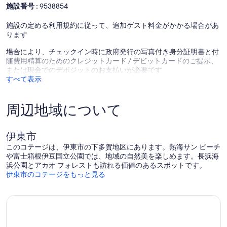
ー
口
の
施設番号 :
9538854
ト
コ
口
コ
ミ
コ
施設の定める利用規約に従って、追加ゲスト料金がかかる場合があ
ン
ミ
ります
ド
ミ
場合により、チェックイン時に政府発行の写真付き身分証明書と付
ニ
随費用精算のためのクレジットカード / デビットカードのご提示、
ア
または現金でのデポジットのお支払いが必要です
ム
すべて表示
302
/
伊
周辺地域について
東
市
静
伊東市
岡
県
このコテージは、伊東市の下多賀地区にあります。熱海サン ビーチ
Ito
や富士箱根伊豆国立公園では、地域の自然美を楽しめます。長浜海
浜公園とアカオ フォレストも訪れる価値のあるスポットです。
伊東市のコテージをもっと見る