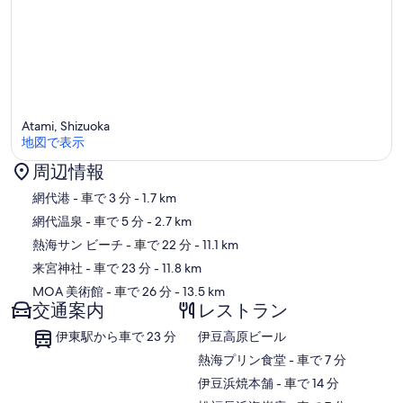
Atami, Shizuoka
地図で表示
周辺情報
地図
網代港
- 車で 3 分
- 1.7 km
網代温泉
- 車で 5 分
- 2.7 km
熱海サン ビーチ
- 車で 22 分
- 11.1 km
来宮神社
- 車で 23 分
- 11.8 km
MOA 美術館
- 車で 26 分
- 13.5 km
交通案内
レストラン
伊東駅から車で 23 分
伊豆高原ビール
‪熱海プリン食堂 - ‬車で 7 分
‪伊豆浜焼本舗 - ‬車で 14 分