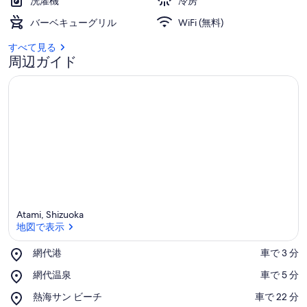
洗濯機
冷房
リ
バーベキューグリル
WiFi (無料)
ー
すべて見る
周辺ガイド
Atami, Shizuoka
地図で表示
Place,
網代港
‪車で 3 分‬
網
地図で表示
Place,
網代温泉
‪車で 5 分‬
代
網
港
Place,
熱海サン ビーチ
‪車で 22 分‬
代