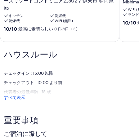
ーズリゾートコンドミニアム302 / 伊東市 静岡県
Mishima
藤
貸
Ito
WiFi 
原
切
ランド
益
キッチン
洗濯機
（4
乾燥機
WiFi (無料)
男
部
10
10/10
氏
屋
段
10
10/10
最高に素晴らしい
(1 件の口コミ)
監
9
階
段
修
人）
中
階
■
/
10.0、
中
伊
三
最
10.0、
ハウスルール
豆
島
高
最
の
市
に
高
海
静
素
に
の
岡
晴
素
チェックイン : 15:00 以降
近
県
ら
晴
チェックアウト : 10:00 より前
く
Mishima
し
ら
の
い、
し
代表者の最低年齢 : 18 歳
デ
(3
い、
すべて表示
ザ
件
(1
イ
の
件
ナ
口
の
ー
コ
口
重要事項
ズ
ミ)
コ
リ
件
ミ)
ご宿泊に際して
ゾ
の
件