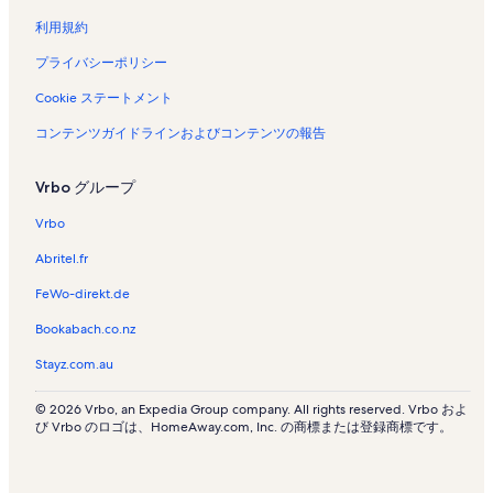
ク
リ
リ
く
ン
ン
リ
利用規約
ク
ク
ン
ク
プライバシーポリシー
Cookie ステートメント
コンテンツガイドラインおよびコンテンツの報告
Vrbo グループ
Vrbo
Abritel.fr
FeWo-direkt.de
Bookabach.co.nz
Stayz.com.au
© 2026 Vrbo, an Expedia Group company. All rights reserved. Vrbo およ
び Vrbo のロゴは、HomeAway.com, Inc. の商標または登録商標です。