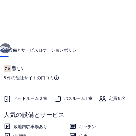
海
/
熱
海
市
前へ
次へ
13+
概要
設備とサービス
ロケーション
ポリシー
静
岡
口
良い
7.6
10段階中7.6
県
コ
8 件の他社サイトの口コミ
ミ
の
写
ベッドルーム 2 室
バスルーム 1 室
定員 8 名
真
ギ
人気の設備とサービス
お食事
ャ
敷地内駐車場あり
キッチン
ラ