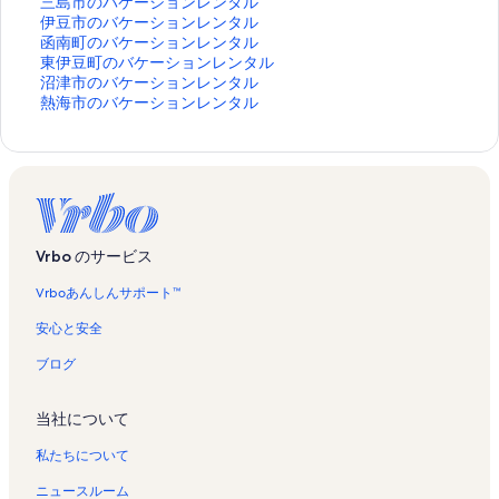
市
島
三
三島市のバケーションレンタル
の
市
島
伊
伊豆市のバケーションレンタル
L
の
市
豆
函
函南町のバケーションレンタル
o
L
の
市
南
東
東伊豆町のバケーションレンタル
n
o
バ
の
町
伊
沼
沼津市のバケーションレンタル
g
n
ケ
バ
の
豆
津
熱
熱海市のバケーションレンタル
s
g
ー
ケ
バ
町
市
海
t
s
シ
ー
ケ
の
の
市
a
t
ョ
シ
ー
バ
バ
の
y
a
ン
ョ
シ
ケ
ケ
バ
の
y
レ
ン
ョ
ー
ー
ケ
ペ
の
ン
レ
ン
シ
シ
ー
ー
ペ
タ
ン
レ
ョ
ョ
シ
Vrbo のサービス
ジ
ー
ル
タ
ン
ン
ン
ョ
を
ジ
の
ル
タ
レ
レ
ン
Vrboあんしんサポート™
開
を
ペ
の
ル
ン
ン
レ
く
開
ー
ペ
の
タ
タ
ン
安心と安全
リ
く
ジ
ー
ペ
ル
ル
タ
ン
リ
を
ジ
ー
の
の
ル
ブログ
ク
ン
開
を
ジ
ペ
ペ
の
ク
く
開
を
ー
ー
ペ
当社について
リ
く
開
ジ
ジ
ー
ン
リ
く
を
を
ジ
私たちについて
ク
ン
リ
開
開
を
ク
ン
く
く
開
ニュースルーム