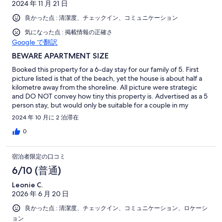
2024 年 11 月 21 日
良かった点 : 清潔度、チェックイン、コミュニケーション
気になった点 : 掲載情報の正確さ
Google で翻訳
BEWARE APARTMENT SIZE
Booked this property for a 6-day stay for our family of 5. First
picture listed is that of the beach, yet the house is about half a
kilometre away from the shoreline. All picture were strategic
and DO NOT convey how tiny this property is. Advertised as a 5
person stay, but would only be suitable for a couple in my
opinion. The second bedroom is literally a walkway to the back
2024 年 10 月に 2 泊滞在
door from the kitchen that has bunk beds thrown in it. Our 2
teenage boys could not stand in there together at the same
0
time with their suitcases, let alone have them open as well.
Contacted the host immediately upon arrival seeking assistance
宿泊者限定の口コミ
in cancellation as there was no way our family could stay in that
tiny apartment for 6 days comfortably. Was told partial refund
6/10 (普通)
would only
Leonie C.
2026 年 6 月 20 日
良かった点 : 清潔度、チェックイン、コミュニケーション、ロケーシ
ョン