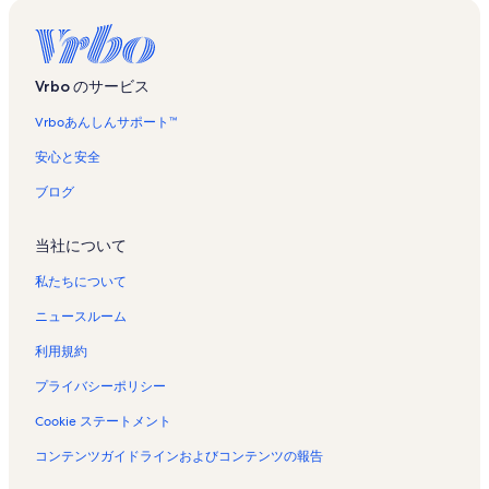
ケ
ラ
ッ
ー
オ
ド
シ
ア
の
ョ
の
バ
Vrbo のサービス
ン
バ
ケ
レ
ケ
ー
Vrboあんしんサポート™
ン
ー
シ
タ
シ
ョ
安心と安全
ル
ョ
ン
の
ン
レ
ブログ
ペ
レ
ン
ー
ン
タ
当社について
ジ
タ
ル
を
ル
の
私たちについて
開
の
ペ
く
ペ
ー
ニュースルーム
リ
ー
ジ
ン
ジ
を
利用規約
ク
を
開
開
く
プライバシーポリシー
く
リ
Cookie ステートメント
リ
ン
ン
ク
コンテンツガイドラインおよびコンテンツの報告
ク