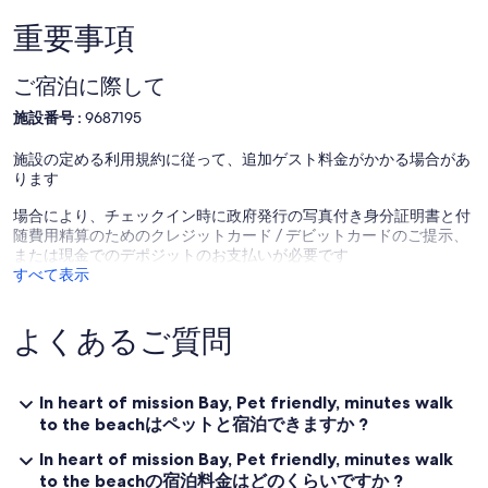
water bottles on arrival. If you want to shop, Super market and
Eastridge shopping Centre is only a few minutes walk from here. If
重要事項
you prefers to dine out then everything you need is a short walk
away in Mission Bay. There are great Cafes along side a huge variety
ご宿泊に際して
of different restaurants offering global cuisines. Unlimited wireless
internet is provided in this space.
施設番号 :
9687195
施設の定める利用規約に従って、追加ゲスト料金がかかる場合があ
ります
場合により、チェックイン時に政府発行の写真付き身分証明書と付
随費用精算のためのクレジットカード / デビットカードのご提示、
または現金でのデポジットのお支払いが必要です
すべて表示
よくあるご質問
In heart of mission Bay, Pet friendly, minutes walk
to the beachはペットと宿泊できますか ?
In heart of mission Bay, Pet friendly, minutes walk
to the beachの宿泊料金はどのくらいですか ?