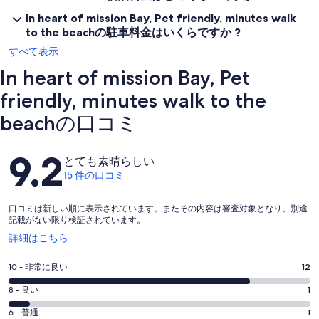
In heart of mission Bay, Pet friendly, minutes walk
to the beachの駐車料金はいくらですか ?
すべて表示
In heart of mission Bay, Pet
friendly, minutes walk to the
beachの口コミ
口
9.2
とても素晴らしい
コ
15 件の口コミ
ミ
口コミは新しい順に表示されています。またその内容は審査対象となり、別途
記載がない限り検証されています。
新
詳細はこちら
し
い
評
10 - 非常に良い
12
ウ
価
ィ
評
8 - 良い
1
10
ン
価
評
-
6 - 普通
1
ド