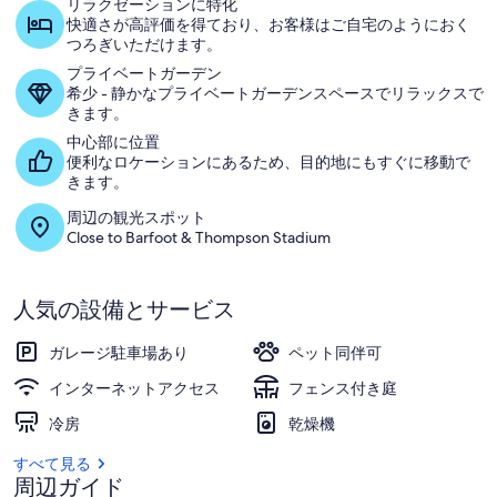
ャ
リラクゼーションに特化
快適さが高評価を得ており、お客様はご自宅のようにおく
ラ
つろぎいただけます。
プライベートガーデン
リ
希少 - 静かなプライベートガーデンスペースでリラックスで
ー
きます。
中心部に位置
便利なロケーションにあるため、目的地にもすぐに移動で
きます。
周辺の観光スポット
Close to Barfoot & Thompson Stadium
人気の設備とサービス
ガレージ駐車場あり
ペット同伴可
インターネットアクセス
フェンス付き庭
冷房
乾燥機
すべて見る
周辺ガイド