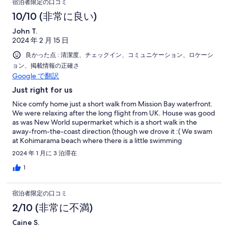
宿泊者限定の口コミ
here again and have no reservations recommending it to others.
Enjoy!
10/10 (非常に良い)
John T.
2024 年 2 月 15 日
良かった点 : 清潔度、チェックイン、コミュニケーション、ロケーシ
ョン、掲載情報の正確さ
Google で翻訳
Just right for us
Nice comfy home just a short walk from Mission Bay waterfront.
We were relaxing after the long flight from UK. House was good
as was New World supermarket which is a short walk in the
away-from-the-coast direction (though we drove it :( We swam
at Kohimarama beach where there is a little swimming
community and some changing facilities. Bus from Mission Bay
2024 年 1 月に 3 泊滞在
was really easy along the coast to Britomart downtown then
ferry to Devonport was a nice trip. Buy bus ATHOP pass at Bay
1
Convenience shop on Mission Bay. Easy. All good.
宿泊者限定の口コミ
2/10 (非常に不満)
Caine S.