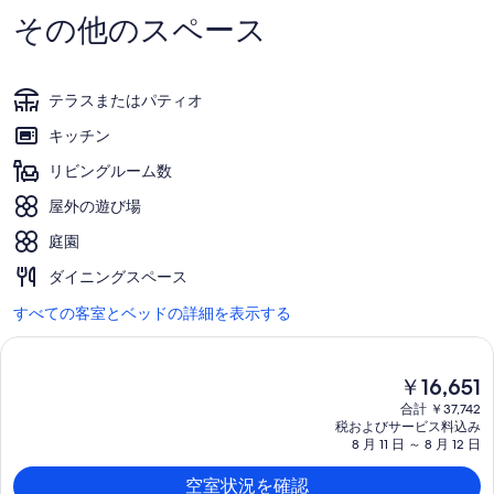
その他のスペース
テラスまたはパティオ
キッチン
リビングルーム数
屋外の遊び場
庭園
ダイニングスペース
すべての客室とベッドの詳細を表示する
現
￥16,651
在
合計 ￥37,742
の
税およびサービス料込み
料
8 月 11 日 ～ 8 月 12 日
金
は
空室状況を確認