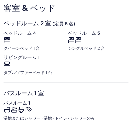
ソ
ン
ト
客室 & ベッド
ン
ド
ン
ス
(AKL-
ズ
タ
オ
ア
ジ
ベッドルーム 2 室
ー
(定員 5 名)
ン
ア
ク
ダ
ム
ベッドルーム 4
ベッドルーム 5
ラ
ー
ン
ウ
ド
ォ
クイーンベッド 1 台
シングルベッド 2 台
国
ー
際
タ
リビングルーム 1
空
ー
港)
ワ
ー
ダブルソファーベッド 1 台
ル
ド
バスルーム 1 室
バスルーム 1
浴槽またはシャワー · 浴槽 · トイレ · シャワーのみ