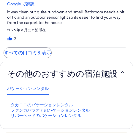
Google で翻訳
It was clean but quite rundown and small. Bathroom needs a bit
of tlc and an outdoor sensor light so its easier to find your way
from the carport to the house.
2026 年 6 月に 2 泊滞在
0
すべての口コミを表示
その他のおすすめの宿泊施設
バケーションレンタル
タ
タカニニのバケーションレンタル
カ
フ
ファンガパラオアのバケーションレンタル
ニ
ァ
リ
リバーヘッドのバケーションレンタル
ニ
ン
バ
の
ガ
ー
バ
パ
ヘ