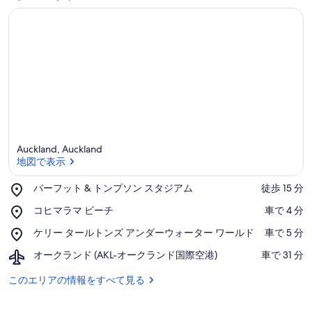
Auckland, Auckland
地図で表示
Place,
バーフット & トンプソン スタジアム
‪徒歩 15 分‬
バ
地図で表示
Place,
コヒマラマ ビーチ
‪車で 4 分‬
ー
コ
フ
Place,
ケリー タールトンズ アンダーウォーター ワールド
‪車で 5 分‬
ヒ
ッ
ケ
マ
ト
Airport,
オークランド (AKL-オークランド国際空港)
‪車で 31 分‬
リ
ラ
&
オ
ー
マ
ト
ー
このエリアの情報をすべて見る
タ
ビ
ン
ク
ー
ー
プ
ラ
ル
チ