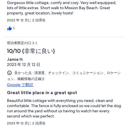
Gorgeous little cottage, comfy and cozy. Very well equipped,
lots of little extras. Short walk to Mission Bay Beach. Great
property, great location, lovely hosts!
2022 年 12 月に 2 泊滞在
1
宿泊者限定の口コミ
10/10 (非常に良い)
Jamie H.
2023 年 12 月 12 日
良かった点 : 清潔度、チェックイン、コミュニケーション、ロケーシ
ョン、掲載情報の正確さ
Google で翻訳
Great little place in a great spot
Beautiful little cottage with everything you need, clean and
comfortable. The fence is fully enclosed so we could let the dog
run around the yard without us having to watch her every
second which was perfect.
2023 年 12 月に 2 泊滞在