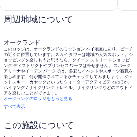
最
コ
に
高
テ
素
に
ー
晴
素
周辺地域について
ジ
ら
晴
オ
し
ら
ラ
い、
し
ケ
口
い、
オークランド
イ
コ
口
このロッジは、オークランドのミッション ベイ地区にあり、ビーチ
ミ
コ
の近くに位置しています。スカイ タワーは地域の人気スポット。シ
44
ミ
ョッピングを楽しもうと思うなら、クイーン ストリート ショッピ
件
1
ング ディストリクトやプリンセス ワーフは外せません。 スパーク
件
件
アリーナやイーデン パークでは、多彩なイベントやスポーツ観戦を
の
件
楽しめます。何が開催されているかチェックしてみましょう。 ジェ
口
の
ットスキー、カヤックといったウォーターアクティビティのほか、
コ
口
ハイキング / サイクリング トレイル、サイクリングなどのアウトド
ミ
コ
アを楽しむことができます。
ミ
オークランドのロッジをもっと見る
すべて表示
この施設について