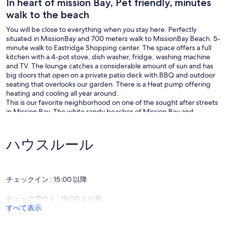
In heart of mission Bay, Pet friendly, minutes
walk to the beach
You will be close to everything when you stay here. Perfectly
situated in MissionBay and 700 meters walk to MissionBay Beach. 5-
minute walk to Eastridge Shopping center. The space offers a full
kitchen with a 4-pot stove, dish washer, fridge, washing machine
and TV. The lounge catches a considerable amount of sun and has
big doors that open on a private patio deck with BBQ and outdoor
seating that overlooks our garden. There is a Heat pump offering
heating and cooling all year around.
This is our favorite neighborhood on one of the sought after streets
in Mission Bay. The white sandy beaches of Mission Bay and
Kohimarama are within easy reach so there is little left to desire. If
you have any questions or need a guide just let us know and we’ll be
happy to help out, we are always available to help. Our goal is to
ハウスルール
help you feel at home.
The couch in the living is a double sleeper/foldout couch so we can
accommodate an extra person. The bunks bed in the small
bedroom is designed for children, not teenagers or adults. There
チェックイン : 15:00 以降
are sheets and towels along with shampoo or toiletries you may
need. The bathroom has great water pressure with scorching hot
チェックアウト : 10:00 より前
water. All pots, pans and any kitchen utensils you could need are
すべて表示
here, if you want to cook please go ahead. There are basic scullery
items provided such as oil, salt, pepper, coffee, tea, milk and fresh