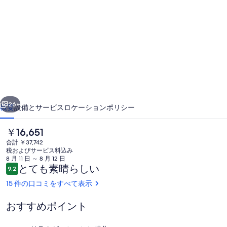
heart
of
mission
Bay,
Pet
friendly,
minutes
前へ
次へ
walk
26+
概要
設備とサービス
ロケーション
ポリシー
to
現
￥16,651
the
在
合計 ￥37,742
beach
の
税およびサービス料込み
料
8 月 11 日 ～ 8 月 12 日
の
金
口
とても素晴らしい
9.2
10段階中9.2
は
コ
写
15 件の口コミをすべて表示
￥16,651
ミ
で
真
す
おすすめポイント
ギ
リビング エリア