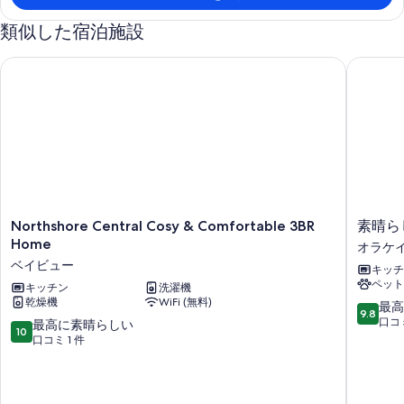
￥16,651
で
類似した宿泊施設
す
Northshore Central Cosy & Comfortable 3BR Home
素晴らし
Northshore
素
Northshore Central Cosy & Comfortable 3BR
素晴ら
Central
晴
Home
オラケ
Cosy
ら
ベイビュー
キッチ
&
し
ペット
Comfortable
キッチン
洗濯機
い
乾燥機
WiFi (無料)
3BR
ミ
10
最高
9.8
Home
ッ
段
口コミ
10
最高に素晴らしい
10
ベ
シ
階
段
口コミ 1 件
イ
ョ
中
階
ビ
ン
9.8、
中
ュ
ベ
最
10.0、
ー
イ
高