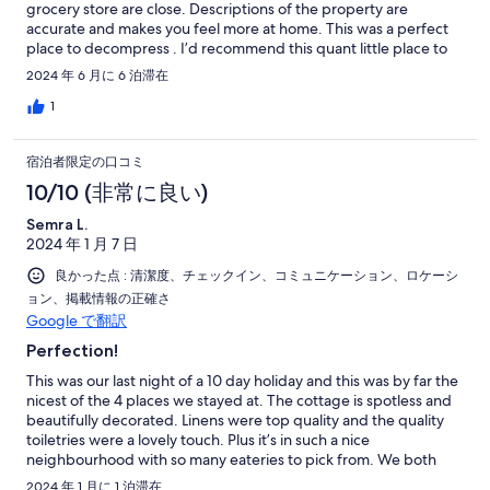
grocery store are close. Descriptions of the property are
accurate and makes you feel more at home. This was a perfect
place to decompress . I’d recommend this quant little place to
anyone wishing to tř
2024 年 6 月に 6 泊滞在
1
宿泊者限定の口コミ
10/10 (非常に良い)
Semra L.
2024 年 1 月 7 日
良かった点 : 清潔度、チェックイン、コミュニケーション、ロケーシ
ョン、掲載情報の正確さ
Google で翻訳
Perfection!
This was our last night of a 10 day holiday and this was by far the
nicest of the 4 places we stayed at. The cottage is spotless and
beautifully decorated. Linens were top quality and the quality
toiletries were a lovely touch. Plus it’s in such a nice
neighbourhood with so many eateries to pick from. We both
wished we owned it! Thank you so much for a wonderful last
2024 年 1 月に 1 泊滞在