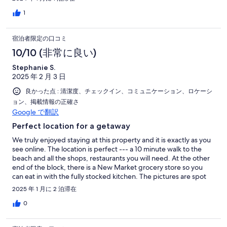
night.
1
宿泊者限定の口コミ
10/10 (非常に良い)
Stephanie S.
2025 年 2 月 3 日
良かった点 : 清潔度、チェックイン、コミュニケーション、ロケーシ
ョン、掲載情報の正確さ
Google で翻訳
Perfect location for a getaway
We truly enjoyed staying at this property and it is exactly as you
see online. The location is perfect --- a 10 minute walk to the
beach and all the shops, restaurants you will need. At the other
end of the block, there is a New Market grocery store so you
can eat in with the fully stocked kitchen. The pictures are spot
on and the house is very comfy and cozy. We liked having
2025 年 1 月に 2 泊滞在
secured off-street parking and the house was very quiet day
and night. Our hosts were extremely kind and accommodating,
0
even assisting us with an early check-in and accessing Sky
Sports to watch our favorite teams. We would absolutely stay