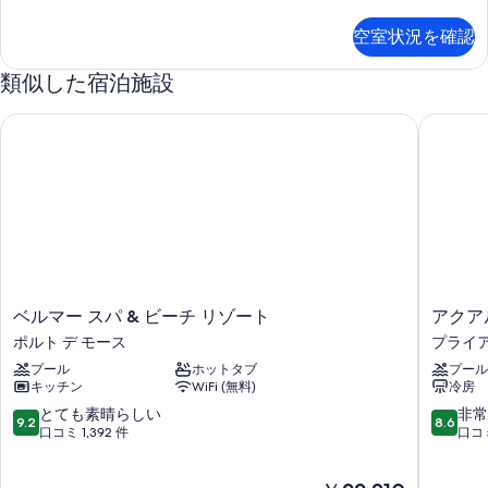
室
の
空室状況を確認
詳
細
類似した宿泊施設
ベルマー スパ & ビーチ リゾート
アクアル
ベ
ア
ベルマー スパ & ビーチ リゾート
アクア
ル
ク
ポルト デ モース
プライ
マ
ア
プール
ホットタブ
プール
ー
ル
キッチン
WiFi (無料)
冷房
ス
ス
パ
ラ
10
10
とても素晴らしい
非常
9.2
8.6
&
ゴ
段
段
口コミ 1,392 件
口コミ
ビ
ス
階
階
ー
バ
中
中
現