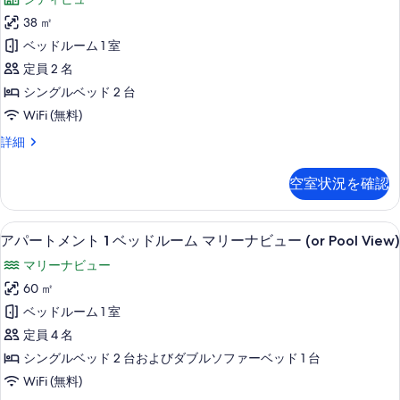
ン
38 ㎡
ダ
ベッドルーム 1 室
ー
定員 2 名
ド
シングルベッド 2 台
ス
WiFi (無料)
タ
ス
詳細
ジ
タ
オ
ン
空室状況を確認
ダ
の
ー
す
ド
リビングルーム
ア
11
ス
アパートメント 1 ベッドルーム マリーナビュー (or Pool View)
べ
パ
タ
て
マリーナビュー
ジ
ー
オ
の
60 ㎡
ト
の
写
ベッドルーム 1 室
詳
メ
細
真
定員 4 名
ン
を
シングルベッド 2 台およびダブルソファーベッド 1 台
ト
表
WiFi (無料)
1