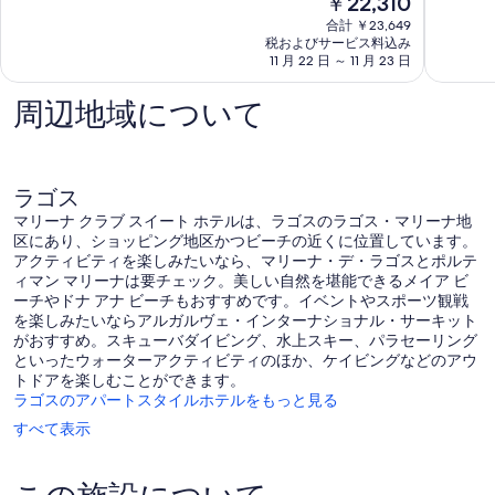
￥22,310
チ
イ
9.2、
8.6、
在
リ
ザ
と
非
合計 ￥23,649
の
ゾ
エ
て
常
税およびサービス料込み
料
ー
11 月 22 日 ～ 11 月 23 日
デ
も
に
金
ト
ィ
素
良
は
ポ
ト
晴
い、
周辺地域について
￥22,310
ル
リ
ら
口
ト
ー
し
コ
デ
プ
い、
ミ
モ
ラ
口
921
ラゴス
ー
イ
コ
件
ス
マリーナ クラブ スイート ホテルは、ラゴスのラゴス・マリーナ地
ア・
ミ
件
区にあり、ショッピング地区かつビーチの近くに位置しています。
ド
1,392
の
アクティビティを楽しみたいなら、マリーナ・デ・ラゴスとポルテ
ナ・
件
口
ィマン マリーナは要チェック。美しい自然を堪能できるメイア ビ
ア
件
コ
ーチやドナ アナ ビーチもおすすめです。イベントやスポーツ観戦
ナ
の
ミ
を楽しみたいならアルガルヴェ・インターナショナル・サーキット
口
がおすすめ。スキューバダイビング、水上スキー、パラセーリング
コ
といったウォーターアクティビティのほか、ケイビングなどのアウ
ミ
トドアを楽しむことができます。
ラゴスのアパートスタイルホテルをもっと見る
すべて表示