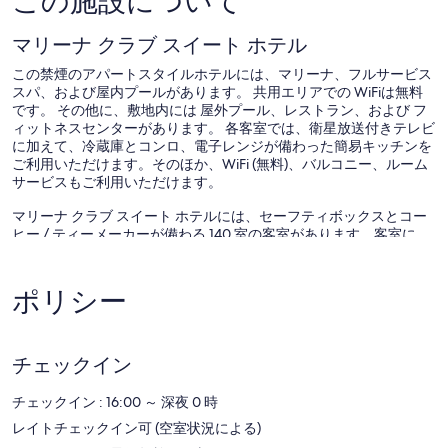
この施設について
マリーナ クラブ スイート ホテル
この禁煙のアパートスタイルホテルには、マリーナ、フルサービス
スパ、および屋内プールがあります。 共用エリアでの WiFiは無料
です。 その他に、敷地内には 屋外プール、レストラン、および フ
ィットネスセンターがあります。 各客室では、衛星放送付きテレビ
に加えて、冷蔵庫とコンロ、電子レンジが備わった簡易キッチンを
ご利用いただけます。そのほか、WiFi (無料)、バルコニー、ルーム
サービスもご利用いただけます。
マリーナ クラブ スイート ホテルには、セーフティボックスとコー
ヒー / ティーメーカーが備わる 140 室の客室があります。客室に
は、バルコニーがあります。この 4 つ星アパートスタイルホテルに
は、冷蔵庫、コンロ、電子レンジ、調理器具と食器を備えた簡易キ
ッチンがあります。 バスルームにはビデ、バスアメニティ (無料)、
ポリシー
ヘアドライヤーが完備されています。
無料 WiFi を使用してネットサーフィンをお楽しみいただけます。
衛星放送テレビが備わっています。ハウスキーピングは毎日行われ
チェックイン
ます。このほかリクエストに応じてご利用いただける設備にはアイ
ロン / アイロン台もあります。
チェックイン : 16:00 ～ 深夜 0 時
施設内には、屋内プール、屋外プール、子供用プールがあります。
レイトチェックイン可 (空室状況による)
その他のレクリエーション設備としてサウナ、フィットネスセンタ