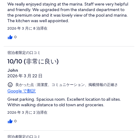
We really enjoyed staying at the marina. Staff were very helpful
and friendly. We upgraded from the standard department to
the premium one and it was lovely view of the pool and marina.
The kitchen was well appointed.
2026 年 3 月に 8 泊滞在
0
宿泊者限定の口コミ
10/10 (非常に良い)
John
2026 年 3 月 22 日
良かった点 : 清潔度、コミュニケーション、掲載情報の正確さ
Google で翻訳
Great parking. Spacious room. Excellent location to all sites.
Within walking distance to old town and groceries.
2026 年 3 月に 2 泊滞在
0
宿泊者限定の口コミ