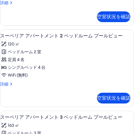
示
ア
詳細
ベ
パ
す
ッ
ー
空室状況を確認
る
ト
ド
メ
ル
ン
バルコニー
ス
22
ト
ー
スーペリア アパートメント 2 ベッドルーム プールビュー
ー
1
ム
120 ㎡
ベ
ペ
マ
ッ
ベッドルーム 2 室
リ
ド
リ
定員 4 名
ル
ア
ー
ー
シングルベッド 4 台
ア
ム
ナ
WiFi (無料)
マ
パ
ビ
リ
ス
詳細
ー
ー
ー
ュ
ナ
ト
ペ
ー
空室状況を確認
ビ
リ
メ
ュ
(or
ア
ン
ー
ア
Pool
客室内のダイニングエリア
ス
(or
12
パ
スーペリア アパートメント 3 ベッドルーム プールビュー
ト
View)
Pool
ー
ー
2
163 ㎡
の
View)
ト
ペ
の
ベ
メ
ベッドルーム 3 室