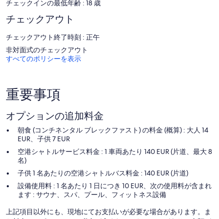
チェックインの最低年齢 : 18 歳
ーもご利用いただけます。
16 歳未満のお客様は、プールまたはフィットネス設備のご利用をご
チェックアウト
遠慮ください。
次のレクリエーション設備は、施設内または近隣にあります。有料
チェックアウト終了時刻 : 正午
となる場合もあります。
非対面式のチェックアウト
すべてのポリシーを表示
滞在中は 1 室のトリートメントルームがある館内スパで極上のひと
ときをお過ごしいただけます。サービスにはマッサージなどがあり
ます。スパにはサウナが備わっています。
スパは毎日営業しています。16 歳未満のお客様は、スパのご利用を
重要事項
ご遠慮ください。
オプションの追加料金
朝食 (コンチネンタル ブレックファスト) の料金 (概算) : 大人 14
EUR、子供 7 EUR
空港シャトルサービス料金 : 1 車両あたり 140 EUR (片道、最大 8
名)
子供 1 名あたりの空港シャトルバス料金 : 140 EUR (片道)
設備使用料 : 1 名あたり 1 日につき 10 EUR、次の使用料が含まれ
ます : サウナ、スパ、プール、フィットネス設備
上記項目以外にも、現地にてお支払いが必要な場合があります。ま