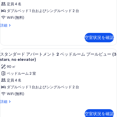
ド
1
定員 4 名
ル
ベ
ア
ダブルベッド 1 台およびシングルベッド 2 台
ー
ッ
パ
ド
WiFi (無料)
ム
ル
ー
の
ス
詳細
ー
ト
タ
ム
す
ン
メ
の
空室状況を確認
べ
ダ
詳
ン
ー
て
細
ド
ト
部屋からの景観
ス
の
11
ア
スタンダード アパートメント 2 ベッドルーム プールビュー (3
2
タ
パ
写
stars, no elevator)
ベ
ー
ン
真
90 ㎡
ト
ッ
ダ
メ
を
ベッドルーム 2 室
ド
ン
ー
表
定員 4 名
ト
ル
ド
示
2
ダブルベッド 1 台およびシングルベッド 2 台
ー
ベ
ア
す
WiFi (無料)
ッ
ム
パ
る
ド
ス
詳細
(3
ル
ー
タ
stars,
ー
ン
ト
空室状況を確認
ム
no
ダ