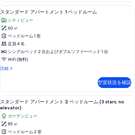
ー
真
ー
ー
ス
ル
リビング エリア
ス
ル
10
タ
スタンダード アパートメント 1 ベッドルーム
を
ル
ビ
ビ
タ
ジ
表
ビ
シティビュー
ュ
オ
ュ
ン
ー
プ
示
ュ
60 ㎡
ー
ダ
の
ー
す
ー
ベッドルーム 1 室
詳
ル
の
ー
細
る
ビ
の
定員 4 名
す
ド
ュ
す
シングルベッド 2 台およびダブルソファーベッド 1 台
ー
べ
ア
べ
WiFi (無料)
の
て
パ
詳
て
ス
詳細
の
細
ー
タ
の
写
ト
ン
空室状況を確認
写
ダ
真
メ
ー
真
を
ン
ド
バルコニーからの眺望
ス
を
8
ア
スタンダード アパートメント 2 ベッドルーム (3 stars, no
表
ト
タ
パ
表
elevator)
示
1
ー
ン
示
ガーデンビュー
ベ
ト
す
ダ
す
メ
85 ㎡
ッ
る
ン
ー
る
ベッドルーム 2 室
ド
ト