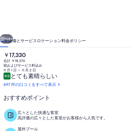
ナ
ク
ラ
ブ
前へ
次へ
ス
108+
概要
設備とサービス
ロケーション
料金
ポリシー
イ
現
￥17,330
ー
在
合計 ￥18,370
の
ト
税およびサービス料込み
料
11 月 1 日 ～ 11 月 2 日
ホ
金
口
とても素晴らしい
9.0
10段階中9.0
は
コ
テ
697 件の口コミをすべて表示
￥17,330
ミ
で
ル
す
おすすめポイント
バー (施設内)
の
写
広々とした快適な客室
高評価の広々とした客室がお客様から人気です。
真
屋外プール