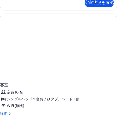
空室状況を確認
詳
細
客室
定員 10 名
シングルベッド 2 台およびダブルベッド 1 台
WiFi (無料)
客
詳細