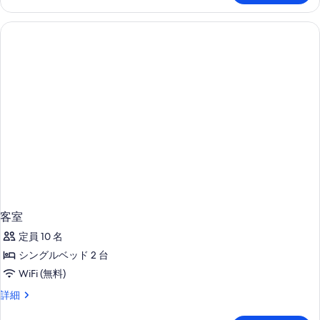
メ
(3
ー
elevator)
stars,
ド
ン
の
no
ア
ト
elevator)
す
パ
の
2
ー
べ
詳
ト
ベ
て
細
メ
ッ
ン
の
ト
ド
写
2
ル
ベ
真
ッ
ー
を
ド
ム
表
ル
プ
ー
示
ム
ー
す
プ
客室
ル
ー
る
定員 10 名
ル
ビ
ビ
シングルベッド 2 台
ュ
ュ
WiFi (無料)
ー
ー
(3
客
詳細
(3
stars,
室
stars,
no
の