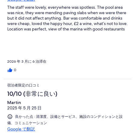
The staff were lovely, everywhere was spotless. The pool area
was nice, they were mending paving slabs when we were there
but it did not affect anything. Bar was comfortable and drinks
were cheap, loved the happy hour, £2 a wine, what’s not to love.
Location was perfect, view of the marina with good restaurants
and bars, bust station across the road, train station at the side of
hotel, supermarket 5 minutes away, and 5 minute walk to a
fabulous beach.
2026 年 3 月に 6 泊滞在
0
宿泊者限定の口コミ
10/10 (非常に良い)
Martin
2025 年 5 月 25 日
良かった点 : 清潔度、設備とサービス、施設のコンディションと設
備、コミュニケーション
Google で翻訳