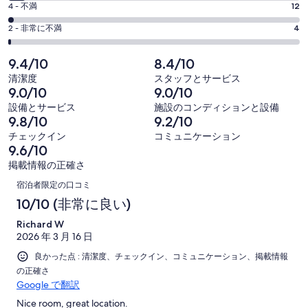
697
価
評
-
4 - 不満
12
で
件
6
697
価
開
評
の
-
2 - 非常に不満
4
く
件
4
697
価
口
の
-
件
2
コ
9.4/10
8.4/10
697
口
の
-
ミ
清潔度
スタッフとサービス
件
コ
697
口
中
9.0/10
9.0/10
の
ミ
件
コ
421
設備とサービス
施設のコンディションと設備
口
中
の
ミ
件
9.8/10
9.2/10
コ
221
口
中
が
チェックイン
コミュニケーション
ミ
件
コ
39
9.6/10
非
中
が
ミ
件
常
掲載情報の正確さ
12
良
中
口
が
に
件
宿泊者限定の口コミ
い
4
普
良
コ
が
10/10 (非常に良い)
件
通
い
不
ミ
が
Richard W
満
2026 年 3 月 16 日
非
常
良かった点 : 清潔度、チェックイン、コミュニケーション、掲載情報
に
の正確さ
不
Google で翻訳
満
Nice room, great location.