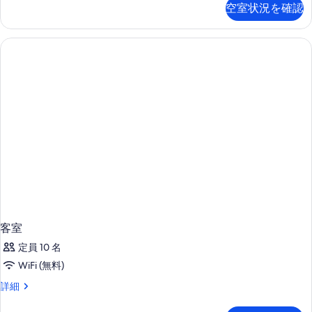
空室状況を確認
elevator)
no
詳
の
細
elevator)
詳
の
細
す
べ
て
の
写
真
を
表
示
す
客室
る
定員 10 名
WiFi (無料)
客
詳細
室
の