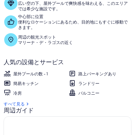
ギ
広い空の下、屋外プールで爽快感を味わえる、このエリア
では希少な施設です。
ャ
中心部に位置
ラ
便利なロケーションにあるため、目的地にもすぐに移動で
きます。
リ
周辺の観光スポット
ー
マリーナ・デ・ラゴスの近く
人気の設備とサービス
屋外プールの数 - 1
路上パーキングあり
簡易キッチン
ランドリー
冷房
バルコニー
すべて見る
周辺ガイド