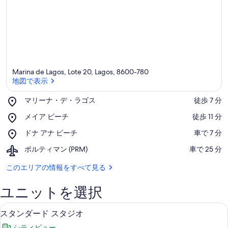
Marina de Lagos, Lote 20, Lagos, 8600-780
地図で表示
Place,
マリーナ・デ・ラゴス
‪徒歩 7 分‬
マ
地図で表示
Place,
メイア ビーチ
‪徒歩 11 分‬
リ
メ
ー
Place,
ドナ アナ ビーチ
‪車で 7 分‬
イ
ナ・
ド
ア
デ・
Airport,
ポルティマン (PRM)
‪車で 25 分‬
ナ
ビ
ラ
ポ
ア
ー
ゴ
ル
このエリアの情報をすべて見る
ナ
チ
ス
テ
ビ
ィ
ー
ユニットを選択
マ
チ
ン
客室
ス
6
(PRM)
スタンダード スタジオ
タ
シティビュー