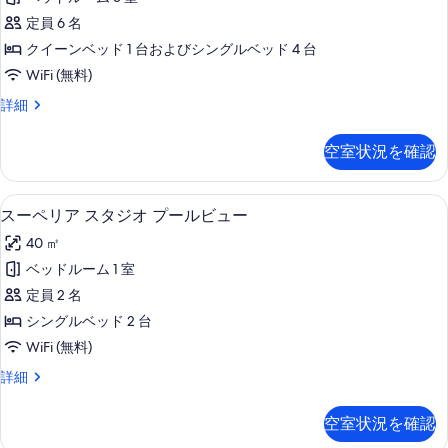
す
リ
詳
ン
ッ
定員 6 名
べ
細
ト
ア
ド
2
クイーンベッド 1 台およびシングルベッド 4 台
て
ア
ベ
ル
WiFi (無料)
の
ッ
パ
ー
ド
写
ス
詳細
ー
ル
ー
ム
真
ー
ト
ペ
プ
空室状況を確認
を
ム
リ
メ
プ
ー
ア
表
ン
ー
ア
ル
部屋からの景観
ス
示
ル
9
パ
スーペリア スタジオ プールビュー
ト
ビ
ビ
ー
ー
す
3
40 ㎡
ュ
ト
ュ
ペ
る
ー
ベ
メ
ベッドルーム 1 室
ー
リ
の
ン
ッ
定員 2 名
詳
ト
の
ア
細
ド
3
シングルベッド 2 台
す
ス
ベ
ル
WiFi (無料)
ッ
べ
タ
ー
ド
ス
詳細
て
ジ
ル
ー
ム
の
ー
オ
ペ
プ
空室状況を確認
ム
リ
写
プ
プ
ア