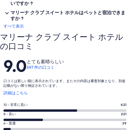
いですか ?
マリーナ クラブ スイート ホテルはペットと宿泊できま
すか ?
すべて表示
マリーナ クラブ スイート ホテル
の口コミ
口
9.0
とても素晴らしい
コ
697 件の口コミ
ミ
口コミは新しい順に表示されています。またその内容は審査対象となり、別途
記載がない限り検証されています。
新
詳細はこちら
し
い
評
10 - 非常に良い
421
ウ
価
ィ
評
8 - 良い
221
10
ン
価
評
-
6 - 普通
39
ド
8
ウ