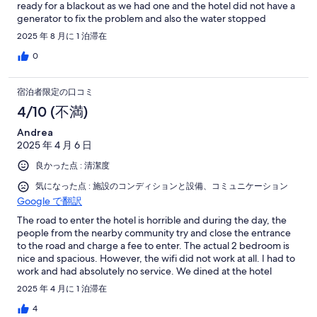
ready for a blackout as we had one and the hotel did not have a
generator to fix the problem and also the water stopped
working because there was not electricity. We had to leave very
2025 年 8 月に 1 泊滞在
early the next day because we couldn't use the washrooms. I
tried to contact the management regarding the issue but I
0
couldn't get any answers.
宿泊者限定の口コミ
4/10 (不満)
Andrea
2025 年 4 月 6 日
良かった点 : 清潔度
気になった点 : 施設のコンディションと設備、コミュニケーション
Google で翻訳
The road to enter the hotel is horrible and during the day, the
people from the nearby community try and close the entrance
to the road and charge a fee to enter. The actual 2 bedroom is
nice and spacious. However, the wifi did not work at all. I had to
work and had absolutely no service. We dined at the hotel
restaurant and our food did not come out till 2 hours later- the
2025 年 4 月に 1 泊滞在
waiters never asked us if we were ok, or if we wanted
something else they only came back when the food was ready.
4