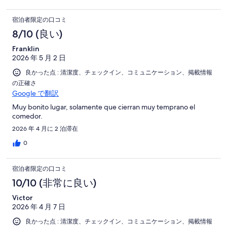
Also the tip was already included in the check which I did not
agree with since they did absolutely nothing.The following
宿泊者限定の口コミ
morning there was no water- so we missed our tour that we
paid for because it was 6 of us wanting to get ready. In the AM
8/10 (良い)
we went back to the hotel restaurant for breakfast and
Franklin
something was wrong with their POS and she told me I could
2026 年 5 月 2 日
only pay with cash or bank transfer ( I am not Honduran) and
when I told her I only had my card she asked me what was I
良かった点 : 清潔度、チェックイン、コミュニケーション、掲載情報
going to do about this as if It was a problem with me and not the
の正確さ
hotel. The hotel did nothing to accommodate or show any kind
Google で翻訳
of customer service. As mentioned the only good thing was the
actual room- the service is atrocious.
Muy bonito lugar, solamente que cierran muy temprano el
comedor.
2026 年 4 月に 2 泊滞在
0
宿泊者限定の口コミ
10/10 (非常に良い)
Victor
2026 年 4 月 7 日
良かった点 : 清潔度、チェックイン、コミュニケーション、掲載情報