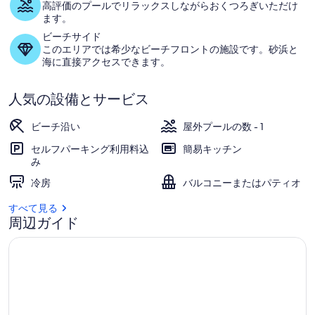
高評価のプールでリラックスしながらおくつろぎいただけ
ブ
ます。
ビーチサイド
の
このエリアでは希少なビーチフロントの施設です。砂浜と
海に直接アクセスできます。
写
真
人気の設備とサービス
ギ
ビーチ沿い
屋外プールの数 - 1
ャ
セルフパーキング利用料込
簡易キッチン
ラ
み
リ
冷房
バルコニーまたはパティオ
ー
すべて見る
周辺ガイド