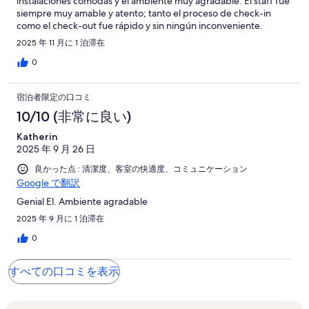
instalaciones cómodas y el ambiente muy agradable. El staff fue
siempre muy amable y atento; tanto el proceso de check-in
como el check-out fue rápido y sin ningún inconveniente.
También comimos en el restaurante del hotel y la comida estuvo
2025 年 11 月に 1 泊滞在
deliciosa, definitivamente recomendable. El único detalle en el
que podrían mejorar es en la limpieza, especialmente en los
0
baños de la villa, ya que no estaban tan cuidados como
esperaba. En general, disfrutamos mucho la estadía y
宿泊者限定の口コミ
volveríamos, confiando en que ese aspecto de limpieza será
mejorado.
10/10 (非常に良い)
Katherin
2025 年 9 月 26 日
良かった点 : 清潔度、客室の快適度、コミュニケーション
Google で翻訳
Genial El. Ambiente agradable
2025 年 9 月に 1 泊滞在
0
すべての口コミを表示