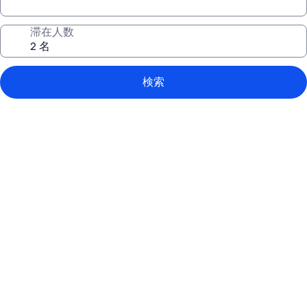
滞在人数
検索
プ
ラ