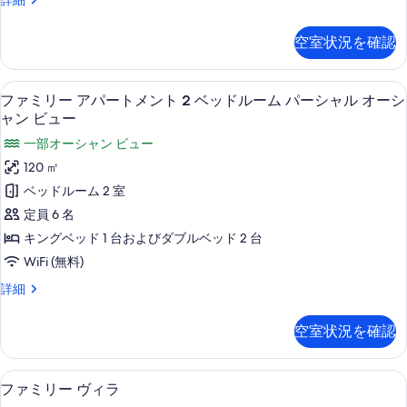
ー
ャ
メ
ァ
ル
シ
ミ
ン
オ
空室状況を確認
リ
ャ
ー
ト
ー
シ
ン
ア
3
ャ
リビング エリア
フ
5
パ
ビ
ファミリー アパートメント 2 ベッドルーム パーシャル オーシ
ン
ベ
ァ
ー
ャン ビュー
ビ
ュ
ッ
ト
ュ
ミ
一部オーシャン ビュー
ー
メ
ー
ド
リ
ン
120 ㎡
の
の
ル
ト
ー
詳
ベッドルーム 2 室
す
3
ー
細
ア
ベ
定員 6 名
べ
ム
ッ
パ
キングベッド 1 台およびダブルベッド 2 台
て
ド
オ
ー
ル
WiFi (無料)
の
ー
ー
ト
写
フ
詳細
シ
ム
メ
ァ
オ
真
ャ
ミ
ン
ー
空室状況を確認
を
リ
ン
シ
ト
ー
表
ャ
ビ
ア
2
ン
客室
フ
示
6
パ
ュ
ファミリー ヴィラ
ビ
ベ
ァ
ー