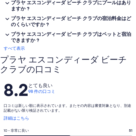
プラヤ エスコンディーダ ビーチ クラブにプールはあり
ますか ?
プラヤ エスコンディーダ ビーチ クラブの宿泊料金はど
のくらいですか ?
プラヤ エスコンディーダ ビーチ クラブはペットと宿泊
できますか ?
すべて表示
プラヤ エスコンディーダ ビーチ
クラブの口コミ
口
8.2
とても良い
コ
98 件の口コミ
ミ
口コミは新しい順に表示されています。またその内容は審査対象となり、別途
記載がない限り検証されています。
新
詳細はこちら
し
い
評
10 - 非常に良い
51
ウ