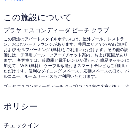
口
コ
ミ
この施設について
プラヤ エスコンディーダ ビーチ クラブ
この禁煙のアパートスタイルホテルには、屋外プール、レストラ
ン、およびバー / ラウンジがあります。共用エリアでの WiFi (無料)
および セルフパーキング (無料)もご利用いただけます。その他の設
備には、子供用プール、ツアー / チケット案内、および庭園があり
ます。 各客室では、冷蔵庫と電子レンジが備わった簡易キッチンに
加えて、WiFi (無料)、ケーブル放送付きスマートテレビもご利用い
ただけます。便利なダイニング スペース、応接スペースのほか、バ
ルコニー、ルームサービスもご利用いただけます。
プラヤ エスコンディーダ ビーチ クラブには 30 室の客室があり、冷
房、ボトルウォーター (無料)、コーヒー / ティーメーカーをご利用
いただけます。 客室には、バルコニーまたはパティオがあります。
客室には独立した応接スペースがあります。この 4.5 つ星アパート
ポリシー
スタイルホテルには、大型冷蔵庫 / 冷凍庫、電子レンジ、独立した
ダイニングスペース、調理器具と食器を備えた簡易キッチンがあり
ます。 バスルームにはシャワー、バスアメニティ (無料)がありま
す。
チェックイン
テラにあるこのアパートスタイルホテルでは、無料 WiFi をご利用