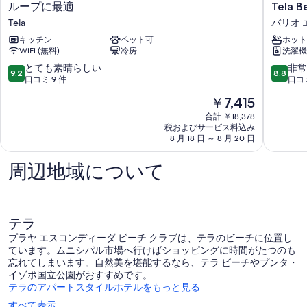
示
ー
BEACH
Friendly
ループに最適
Tela B
る
詳
ESCAPE★Apt
Loft
す
の
細
Tela
バリオ 
＃
Just
る
す
2
キッチン
ペット可
a
ホット
WiFi (無料)
冷房
洗濯機
-
3-
べ
快
Minute
10
10
とても素晴らしい
非常
9.2
8.8
て
適、
Walk
段
段
口コミ 9 件
口コミ
質
to
階
階
の
現
￥7,415
素、
Tela
中
中
写
在
グ
Beach
9.2、
8.8、
合計 ￥18,378
の
ル
バ
真
税およびサービス料込み
と
非
料
ー
8 月 18 日 ～ 8 月 20 日
リ
て
常
を
金
プ
オ
も
に
は
表
に
エ
素
周辺地域について
良
￥7,415
最
ル
晴
い、
示
適
セ
ら
口
す
Tela
ン
し
コ
ト
い、
ミ
る
テラ
ロ
口
5
プラヤ エスコンディーダ ビーチ クラブは、テラのビーチに位置し
コ
件
ています。ムニシパル市場へ行けばショッピングに時間がたつのも
ミ
件
忘れてしまいます。自然美を堪能するなら、テラ ビーチやプンタ・
9
の
イゾポ国立公園がおすすめです。
件
口
テラのアパートスタイルホテルをもっと見る
件
コ
の
ミ
すべて表示