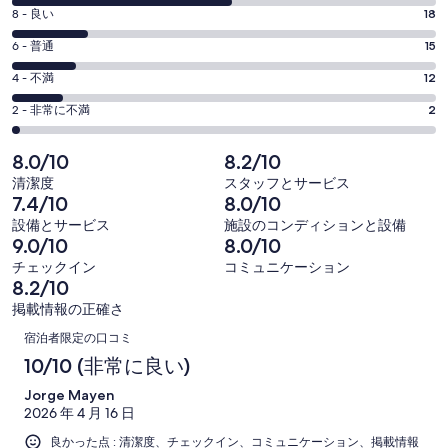
価
ィ
評
8 - 良い
18
10
ン
価
評
-
6 - 普通
15
ド
8
ウ
98
価
評
-
4 - 不満
12
で
件
6
98
価
開
評
の
-
2 - 非常に不満
2
く
件
4
98
価
口
の
-
件
2
コ
8.0/10
8.2/10
98
口
の
-
ミ
清潔度
スタッフとサービス
件
コ
98
口
中
7.4/10
8.0/10
の
ミ
件
コ
51
設備とサービス
施設のコンディションと設備
口
中
の
ミ
件
9.0/10
8.0/10
コ
18
口
中
が
チェックイン
コミュニケーション
ミ
件
コ
15
8.2/10
非
中
が
ミ
件
常
掲載情報の正確さ
12
良
中
口
が
に
件
宿泊者限定の口コミ
い
2
普
良
コ
が
10/10 (非常に良い)
件
通
い
不
ミ
が
Jorge Mayen
満
2026 年 4 月 16 日
非
常
良かった点 : 清潔度、チェックイン、コミュニケーション、掲載情報