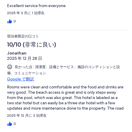
Excellent service from everyone
2025 年 3 月に 1 泊滞在
0
宿泊者限定の口コミ
10/10 (非常に良い)
Jonathan
2025 年 12 月 28 日
良かった点 : 清潔度、設備とサービス、施設のコンディションと設
備、コミュニケーション
Google で翻訳
Rooms were clean and comfortable and the food and drinks are
very good. The beach access is great and is only steps away
from the pool, which was also great. This hotel is labeled as a
two star hotel but can easily be a three star hotel with a few
updates and more maintenance done to the property. The road
to get there is a little rough since it’s not paved but any car can
2025 年 12 月に 3 泊滞在
get through. There are usually dancing kids with mask on at the
main road that will stand in front of your car and dance to try to
0
get some charity but no obligation either keep driving slowly