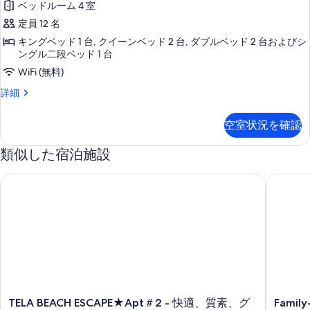
す
ュ
ー
ベッドルーム 4 室
ッ
ト
ー
ミ
る
ビ
メ
定員 12 名
ビ
ド
リ
ン
ー
ー
キングベッド 1 台, クイーンベッド 2 台, ダブルベッド 2 台およびシ
ル
ト
ー
チ
ングル二段ベッド 1 台
チ
2
ー
フ
ヴ
ベ
WiFi (無料)
フ
ロ
ム
ッ
ィ
ン
フ
詳細
ロ
ド
パ
ト
ラ
ァ
ル
ン
の
ー
ミ
ー
の
空室状況を確認
詳
ト
リ
シ
ム
細
す
ー
パ
の
ャ
類似した宿泊施設
ヴ
べ
ー
す
ィ
ル
シ
て
ラ
TELA BEACH ESCAPE★Apt＃2 - 快適、質素、グループに最適
Family-F
べ
ャ
オ
の
の
ル
て
詳
ー
オ
写
細
の
ー
シ
真
シ
写
ャ
ャ
を
真
ン
ン
表
ビ
を
ビ
ュ
示
表
ュ
ー
TELA
Family-
す
TELA BEACH ESCAPE★Apt＃2 - 快適、質素、グ
Family
の