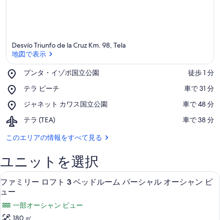
Desvío Triunfo de la Cruz Km. 98, Tela
地図で表示
Place,
プンタ・イゾポ国立公園
‪徒歩 1 分‬
プ
地図で表示
Place,
テラ ビーチ
‪車で 31 分‬
ン
テ
タ・
Place,
ジャネット カワス国立公園
‪車で 48 分‬
ラ
イ
ジ
ビ
ゾ
Airport,
テラ (TEA)
‪車で 38 分‬
ャ
ー
ポ
テ
ネ
チ
国
ラ
このエリアの情報をすべて見る
ッ
立
(TEA)
ト
公
カ
ユニットを選択
園
ワ
ス
客室
フ
8
ファミリー ロフト 3 ベッドルーム パーシャル オーシャン ビ
国
ァ
ュー
立
公
ミ
一部オーシャン ビュー
園
リ
180 ㎡