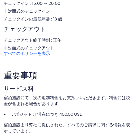
いただけます。40 インチ スマートテレビでは、ケーブルチャンネ
チェックイン : 15:00 ～ 20:00
ルをご覧いただけます。ハウスキーピングは毎日行われます。
非対面式のチェックイン
施設内には、屋外プール、子供用プールがあります。
チェックインの最低年齢 : 18 歳
チェックアウト
チェックアウト終了時刻 : 正午
非対面式のチェックアウト
すべてのポリシーを表示
重要事項
サービス料
宿泊施設にて、次の追加料金をお支払いいただきます。料金には税
金が含まれる場合があります :
デポジット : 1 滞在につき 400.00 USD
宿泊施設より弊社に提供された、すべてのご請求に関する情報を表
示しています。