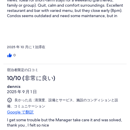
family or group). Quit, calm and comfort surroundings. Excellent
restaurant and bar with varied menu, but they close early (8pm).
Condos seems outdated and need some maintenance, but in
average their great. It'll be nice to get some refreshments while
doing check-in and have some room amenities (water, coffee
and/or tea) as a nice treat and enhance the experience in Playa
Escondida. In general, our stay was nice and we will return.
2025 年 10 月に 1 泊滞在
0
宿泊者限定の口コミ
10/10 (非常に良い)
dennis
2025 年 9 月 1 日
良かった点 : 清潔度、設備とサービス、施設のコンディションと設
備、コミュニケーション
Google で翻訳
I get some trouble but the Manager take care it and was solved,
thank you , I felt so nice