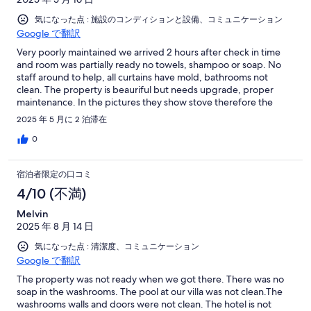
気になった点 : 施設のコンディションと設備、コミュニケーション
Google で翻訳
Very poorly maintained we arrived 2 hours after check in time
and room was partially ready no towels, shampoo or soap. No
staff around to help, all curtains have mold, bathrooms not
clean. The property is beauriful but needs upgrade, proper
maintenance. In the pictures they show stove therefore the
villas have no stoves.
2025 年 5 月に 2 泊滞在
0
宿泊者限定の口コミ
4/10 (不満)
Melvin
2025 年 8 月 14 日
気になった点 : 清潔度、コミュニケーション
Google で翻訳
The property was not ready when we got there. There was no
soap in the washrooms. The pool at our villa was not clean.The
washrooms walls and doors were not clean. The hotel is not