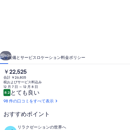
ヤ
エ
ス
コ
ン
前へ
次へ
デ
63+
概要
設備とサービス
ロケーション
料金
ポリシー
ィ
現
￥22,525
ー
在
合計 ￥26,805
の
ダ
税およびサービス料込み
料
12 月 7 日 ～ 12 月 8 日
ビ
金
口
とても良い
8.2
10段階中8.2
は
コ
ー
98 件の口コミをすべて表示
￥22,525
ミ
で
チ
す
おすすめポイント
航空写真
ク
リラクゼーションの世界へ
ラ