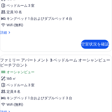
ー
ベッドルーム 3 室
ロ
定員 10 名
フ
キングベッド 1 台およびダブルベッド 4 台
ト
WiFi (無料)
3
フ
詳細
ベ
ァ
ミ
ッ
空室状況を確認
リ
ド
ー
ル
ロ
リビング エリア
フ
6
フ
ファミリー アパートメント 3 ベッドルーム オーシャンビュー
ー
ァ
ト
ビーチフロント
ム
3
ミ
オーシャンビュー
ベ
パ
リ
ッ
165 ㎡
ー
ド
ー
ベッドルーム 3 室
ル
シ
ア
ー
定員 8 名
ャ
ム
パ
キングベッド 1 台およびダブルベッド 3 台
パ
ル
ー
ー
WiFi (無料)
オ
シ
ト
フ
詳細