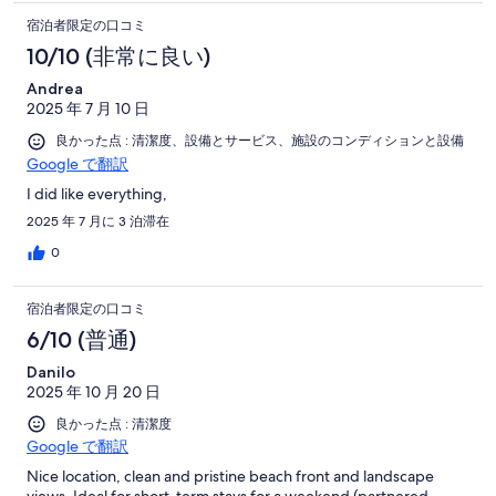
and they will move or if your feeling generous help them out.
宿泊者限定の口コミ
Overall we had a great time at the property with my family of 6.
10/10 (非常に良い)
Andrea
2025 年 7 月 10 日
良かった点 : 清潔度、設備とサービス、施設のコンディションと設備
Google で翻訳
I did like everything,
2025 年 7 月に 3 泊滞在
0
宿泊者限定の口コミ
6/10 (普通)
Danilo
2025 年 10 月 20 日
良かった点 : 清潔度
Google で翻訳
Nice location, clean and pristine beach front and landscape
views. Ideal for short-term stays for a weekend (partnered,