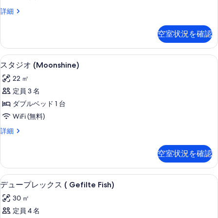
の
す
ス
詳細
す
タ
る
べ
ジ
空室状況を確認
オ
て
(Downtown)
の
の
客室
ス
6
詳
写
スタジオ (Moonshine)
タ
細
真
22 ㎡
ジ
を
定員 3 名
オ
表
ダブルベッド 1 台
(Moonshine)
示
WiFi (無料)
の
す
ス
詳細
す
タ
る
べ
ジ
空室状況を確認
オ
て
(Moonshine)
の
の
客室
デ
6
詳
写
デュープレックス ( Gefilte Fish)
ュ
細
真
30 ㎡
ー
を
定員 4 名
プ