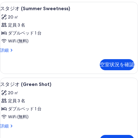
の
の
客室
ス
6
詳
写
スタジオ (Summer Sweetness)
タ
細
真
20 ㎡
ジ
を
定員 3 名
オ
表
ダブルベッド 1 台
(Summer
示
WiFi (無料)
Sweetness)
す
ス
詳細
の
タ
る
す
ジ
空室状況を確認
オ
べ
(Summer
て
Sweetness)
客室
ス
の
7
の
スタジオ (Green Shot)
タ
詳
写
20 ㎡
細
ジ
真
定員 3 名
オ
を
ダブルベッド 1 台
(Green
表
WiFi (無料)
Shot)
示
ス
詳細
の
す
タ
す
ジ