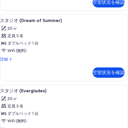
る
空室状況を確認
オ
べ
(Green
て
Shot)
客室
ス
の
6
の
スタジオ (Dream of Summer)
タ
詳
写
20 ㎡
細
ジ
真
定員 3 名
オ
を
ダブルベッド 1 台
(Dream
表
WiFi (無料)
of
示
ス
詳細
Summer)
す
タ
の
ジ
る
空室状況を確認
す
オ
(Dream
べ
of
客室
ス
て
7
Summer)
スタジオ (Everglades)
タ
の
の
20 ㎡
詳
ジ
写
細
定員 3 名
オ
真
ダブルベッド 1 台
(Everglades)
を
WiFi (無料)
の
表