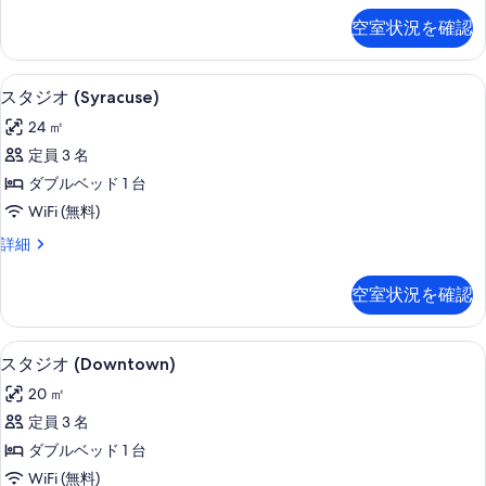
Night)
す
ジ
べ
の
空室状況を確認
オ
べ
詳
て
(Blue
細
て
Lagoon)
の
客室
ス
の
7
の
スタジオ (Syracuse)
写
タ
詳
写
24 ㎡
真
細
ジ
真
定員 3 名
を
オ
を
ダブルベッド 1 台
表
(Syracuse)
表
WiFi (無料)
示
の
示
ス
詳細
す
す
す
タ
る
べ
ジ
る
空室状況を確認
オ
て
(Syracuse)
の
の
客室
ス
5
詳
写
スタジオ (Downtown)
タ
細
真
20 ㎡
ジ
を
定員 3 名
オ
表
ダブルベッド 1 台
(Downtown)
示
WiFi (無料)