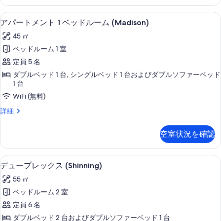
メ
真
ド
ン
客室
ア
を
12
ト
ル
アパートメント 1 ベッドルーム (Madison)
パ
1
表
ー
45 ㎡
ベ
ー
示
ム
ッ
ベッドルーム 1 室
ト
ド
す
(Honeymoon)
定員 5 名
ル
メ
る
の
ー
ダブルベッド 1 台, シングルベッド 1 台およびダブルソファーベッド
ン
ム
1 台
す
(Honeymoon)
ト
WiFi (無料)
べ
の
1
詳
て
ア
詳細
ベ
細
パ
の
ー
ッ
空室状況を確認
写
ト
ド
メ
真
ン
ル
リビングルーム
デ
を
7
ト
デュープレックス (Shinning)
ー
ュ
1
表
55 ㎡
ム
ベ
ー
示
ッ
ベッドルーム 2 室
(Madison)
プ
ド
す
定員 6 名
の
ル
レ
る
ー
ダブルベッド 2 台およびダブルソファーベッド 1 台
す