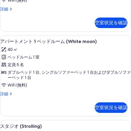
WiFi (無料)
イ
ム
す
ス
詳細
(Crossover)
ー
べ
タ
の
ト
ジ
詳
て
空室状況を確認
オ
細
(Green
の
ス
Valley)
イ
写
客室
ア
の
19
ー
アパートメント 1 ベッドルーム (White moon)
真
パ
ト
す
40 ㎡
(Green
を
ー
べ
Valley)
ベッドルーム 1 室
表
ト
の
て
定員 5 名
詳
示
メ
の
細
ダブルベッド 1 台, シングルソファーベッド 1 台およびダブルソファ
す
ン
ーベッド 1 台
写
る
ト
WiFi (無料)
真
1
を
ア
詳細
ベ
パ
表
ー
ッ
空室状況を確認
示
ト
ド
メ
す
ン
ル
リビングルーム
ス
る
8
ト
スタジオ (Strolling)
ー
タ
1