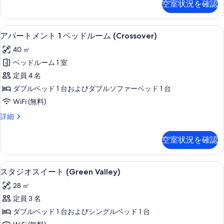
Love)
空室状況を確認
オ
の
(Livingstone)
べ
ス
詳
の
て
イ
細
客室
ア
9
ー
す
アパートメント 1 ベッドルーム (Crossover)
の
パ
ト
べ
40 ㎡
写
(Livingstone)
ー
て
の
ベッドルーム 1 室
真
ト
詳
の
定員 4 名
を
細
メ
写
ダブルベッド 1 台およびダブルソファーベッド 1 台
表
ン
真
WiFi (無料)
示
ト
を
す
ア
詳細
1
パ
表
る
ベ
ー
示
空室状況を確認
ト
ッ
す
メ
ド
ン
る
客室
ス
6
ト
ル
スタジオスイート (Green Valley)
タ
1
ー
28 ㎡
ベ
ジ
ム
ッ
定員 3 名
オ
ド
(Crossover)
ダブルベッド 1 台およびシングルベッド 1 台
ル
ス
の
ー