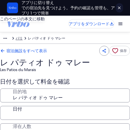
アプリに切り替え
での宿泊先を見つけよう。予約の確認も管理も、ア
プリ 1 つで簡単
このページの本文に移動
アプリをダウンロード
パリ
レ パティオ ドゥ マレー
宿泊施設をすべて表示
保存
レ パティオ ドゥ マレー
Les Patios du Marais
日付を選択して料金を確認
目的地
日付
滞在人数