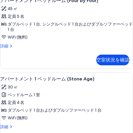
ル
アパートメント 1 ベッドルーム (Four by Four)
す
パ
1
ー
45 ㎡
る
ベ
ー
ム
ッ
定員 5 名
ト
ド
(Browning)
ダブルベッド 1 台, シングルベッド 1 台およびダブルソファーベッド
ル
メ
1 台
の
ー
ン
ム
WiFi (無料)
す
(Browning)
ト
べ
ア
詳細
の
1
パ
詳
て
ー
ベ
細
空室状況を確認
の
ト
ッ
メ
写
ン
ド
リビング エリア
ア
真
8
ト
アパートメント 1 ベッドルーム (Stone Age)
ル
パ
1
を
30 ㎡
ー
ベ
ー
表
ッ
ベッドルーム 1 室
ム
ト
ド
示
定員 4 名
(Four
ル
メ
す
ー
ダブルベッド 1 台およびダブルソファーベッド 1 台
by
ン
る
ム
Four)
WiFi (無料)
(Four
ト
の
by
ア
詳細
1
Four)
パ
す