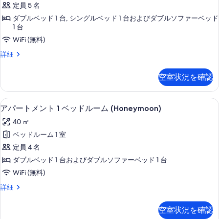
示
定員 5 名
の
ル
メ
す
ー
ダブルベッド 1 台, シングルベッド 1 台およびダブルソファーベッド
す
ン
る
ム
1 台
べ
(Havana)
ト
WiFi (無料)
の
て
1
詳
ア
詳細
の
ベ
細
パ
写
ー
ッ
空室状況を確認
ト
真
ド
メ
を
ン
ル
客室
ア
9
ト
表
アパートメント 1 ベッドルーム (Honeymoon)
ー
パ
1
示
40 ㎡
ム
ベ
ー
ッ
す
ベッドルーム 1 室
(Eternity)
ト
ド
る
定員 4 名
の
ル
メ
ー
ダブルベッド 1 台およびダブルソファーベッド 1 台
す
ン
ム
WiFi (無料)
べ
(Eternity)
ト
の
て
ア
詳細
1
詳
パ
の
ベ
細
ー
空室状況を確認
写
ト
ッ