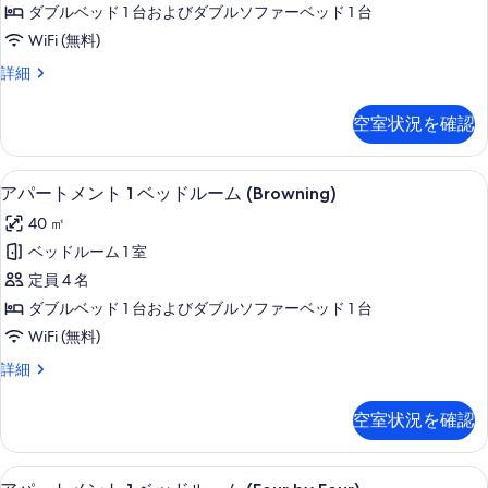
表
ダブルベッド 1 台およびダブルソファーベッド 1 台
レ
示
WiFi (無料)
ッ
す
デ
詳細
ク
ュ
る
ス
ー
空室状況を確認
プ
(
レ
Gefilte
ッ
客室
ア
Fish)
7
ク
アパートメント 1 ベッドルーム (Browning)
パ
ス
の
40 ㎡
(
ー
す
Gefilte
ベッドルーム 1 室
ト
Fish)
べ
定員 4 名
の
メ
て
詳
ダブルベッド 1 台およびダブルソファーベッド 1 台
ン
の
細
WiFi (無料)
ト
写
ア
詳細
1
真
パ
ベ
ー
を
空室状況を確認
ト
ッ
表
メ
ド
ン
示
客室
ア
12
ト