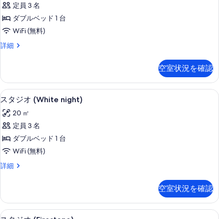
真
定員 3 名
オ
を
ダブルベッド 1 台
(Matsa
表
WiFi (無料)
Bowl)
示
ス
詳細
の
す
タ
す
ジ
る
空室状況を確認
オ
べ
(Matsa
て
Bowl)
客室
ス
の
7
の
スタジオ (White night)
タ
詳
写
20 ㎡
細
ジ
真
定員 3 名
オ
を
ダブルベッド 1 台
(White
表
WiFi (無料)
night)
示
ス
詳細
の
す
タ
す
ジ
る
空室状況を確認
オ
べ
(White
て
night)
客室
ス
の
5
の