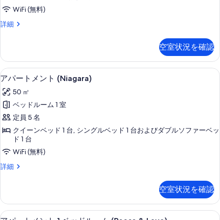
ッ
ム
WiFi (無料)
べ
(Madison)
ク
の
て
デ
詳細
ス
詳
ュ
の
細
(Shinning)
ー
空室状況を確認
写
プ
の
レ
真
す
ッ
リビング エリア
ア
を
13
ク
べ
アパートメント (Niagara)
パ
ス
表
て
50 ㎡
(Shinning)
ー
示
の
の
ベッドルーム 1 室
ト
詳
す
写
定員 5 名
細
メ
る
真
クイーンベッド 1 台, シングルベッド 1 台およびダブルソファーベッ
ン
ド 1 台
を
ト
WiFi (無料)
表
(Niagara)
ア
詳細
示
の
パ
す
ー
す
空室状況を確認
る
ト
べ
メ
ン
て
専用キッチン
ア
10
ト