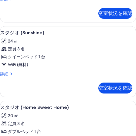
1
パ
際
ベ
ー
空
空室状況を確認
ト
港)
ッ
メ
ド
ン
客室
ス
10
ト
ル
スタジオ (Sunshine)
タ
1
ー
24 ㎡
ベ
ジ
ム
ッ
定員 3 名
オ
ド
1
クイーンベッド 1 台
ル
(Sunshine)
階
ー
WiFi (無料)
の
ム
(Serenity)
ス
詳細
1
す
の
タ
階
べ
ジ
す
(Serenity)
空室状況を確認
オ
て
の
べ
(Sunshine)
詳
の
の
て
細
リビング エリア
ス
7
詳
写
スタジオ (Home Sweet Home)
の
タ
細
真
20 ㎡
写
ジ
を
定員 3 名
真
オ
表
ダブルベッド 1 台
を
(Home