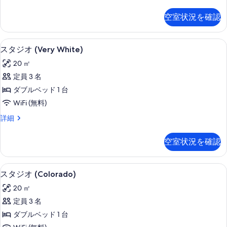
す
タ
の
ジ
る
空室状況を確認
す
オ
(Taste
べ
of
客室
ス
て
8
India)
スタジオ (Very White)
タ
の
の
20 ㎡
詳
ジ
写
細
定員 3 名
オ
真
ダブルベッド 1 台
(Very
を
WiFi (無料)
White)
表
ス
詳細
の
示
タ
す
ジ
す
空室状況を確認
オ
べ
る
(Very
て
White)
客室
ス
の
6
の
スタジオ (Colorado)
タ
詳
写
20 ㎡
細
ジ
真
定員 3 名
オ
を
ダブルベッド 1 台
(Colorado)
表