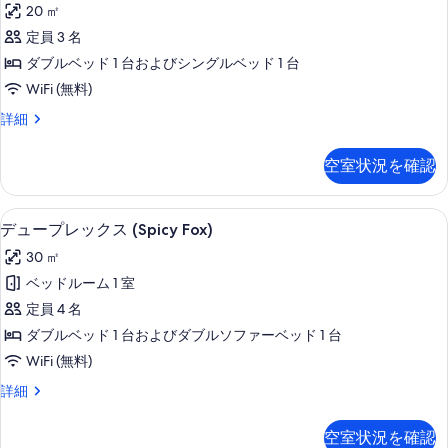
20 ㎡
ム
ベ
ジ
ッ
定員 3 名
(White
オ
ド
ダブルベッド 1 台およびシングルベッド 1 台
moon)
ル
(Strolling)
の
ー
WiFi (無料)
の
ム
す
ス
詳細
(White
す
タ
べ
moon)
べ
ジ
の
空室状況を確認
て
オ
て
詳
(Strolling)
の
細
の
の
リビングルーム
デ
写
6
詳
写
デュープレックス (Spicy Fox)
ュ
真
細
真
30 ㎡
ー
を
を
ベッドルーム 1 室
プ
表
表
定員 4 名
レ
示
示
ダブルベッド 1 台およびダブルソファーベッド 1 台
ッ
す
す
WiFi (無料)
ク
る
る
デ
詳細
ス
ュ
(Spicy
ー
空室状況を確認
プ