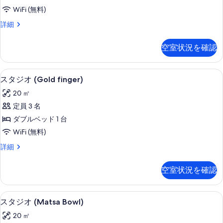
(Moonlight
表
WiFi (無料)
Shadow)
示
ス
詳細
の
す
タ
す
ジ
る
空室状況を確認
オ
べ
(Moonlight
て
Shadow)
客室
ス
の
5
の
スタジオ (Gold finger)
タ
詳
写
20 ㎡
細
ジ
真
定員 3 名
オ
を
ダブルベッド 1 台
(Gold
表
WiFi (無料)
finger)
示
ス
詳細
の
す
タ
す
ジ
る
空室状況を確認
オ
べ
(Gold
て
finger)
客室
ス
の
8
の
スタジオ (Matsa Bowl)
タ
詳
写
20 ㎡
細
ジ