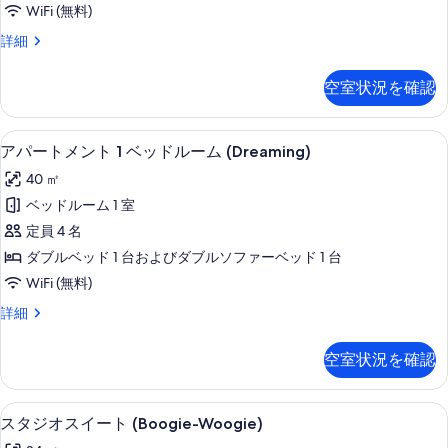
示
WiFi (無料)
表
Sweet
す
ス
詳細
示
Home)
タ
る
の
す
ジ
空室状況を確認
す
る
オ
(Home
べ
Sweet
リビング エリア
ア
て
10
Home)
アパートメント 1 ベッドルーム (Dreaming)
パ
の
の
40 ㎡
詳
ー
写
細
ベッドルーム 1 室
ト
真
定員 4 名
メ
を
ダブルベッド 1 台およびダブルソファーベッド 1 台
ン
表
WiFi (無料)
ト
示
ア
詳細
1
す
パ
ベ
ー
る
空室状況を確認
ト
ッ
メ
ド
ン
客室
ス
7
ト
ル
スタジオスイート (Boogie-Woogie)
タ
1