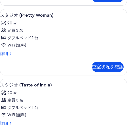
Fox)
レ
の
ッ
客室
ス
す
7
ク
スタジオ (Pretty Woman)
タ
ス
べ
20 ㎡
(Spicy
ジ
て
Fox)
定員 3 名
オ
の
の
ダブルベッド 1 台
詳
(Pretty
写
細
WiFi (無料)
Woman)
真
ス
詳細
の
を
タ
す
ジ
表
空室状況を確認
オ
べ
示
(Pretty
て
Woman)
す
客室
ス
の
10
の
スタジオ (Taste of India)
る
タ
詳
写
20 ㎡
細
ジ
真
定員 3 名
オ
を
ダブルベッド 1 台
(Taste
表
WiFi (無料)
of
示
ス
詳細
India)