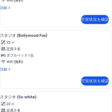
WiFi (無料)
の
示
ス
詳細
す
す
タ
べ
ジ
る
空室状況を確認
オ
て
(Colorado)
の
の
客室
ス
11
詳
写
スタジオ (Bollywood Fox)
タ
細
真
22 ㎡
ジ
を
定員 3 名
オ
表
ダブルベッド 1 台
(Bollywood
示
WiFi (無料)
Fox)
す
ス
詳細
の
タ
る
す
ジ
空室状況を確認
オ
べ
(Bollywood
て
Fox)
客室
ス
の
7
の
スタジオ (So white)
タ
詳
写
22 ㎡
細
ジ
真
定員 3 名