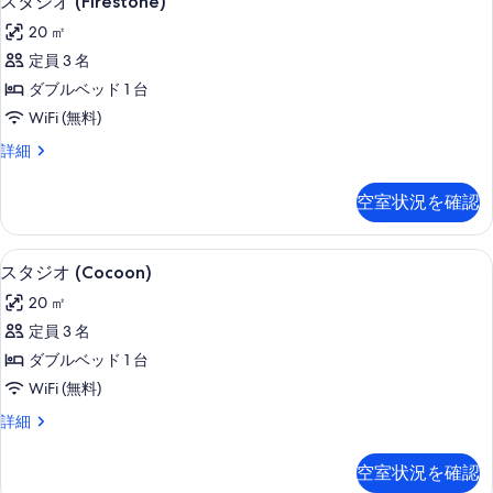
スタジオ (Firestone)
タ
詳
写
20 ㎡
細
ジ
真
定員 3 名
オ
を
ダブルベッド 1 台
(Firestone)
表
WiFi (無料)
の
示
ス
詳細
す
す
タ
べ
ジ
る
空室状況を確認
オ
て
(Firestone)
の
の
客室
ス
5
詳
写
スタジオ (Cocoon)
タ
細
真
20 ㎡
ジ
を
定員 3 名
オ
表
ダブルベッド 1 台
(Cocoon)
示
WiFi (無料)
の
す
ス
詳細
す
タ
る
べ
ジ
空室状況を確認
オ
て