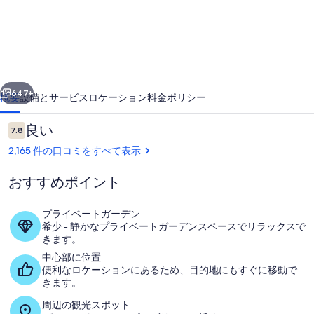
ィ
オ
ド
ゥ
前へ
次へ
マ
647+
概要
設備とサービス
ロケーション
料金
ポリシー
レ
口
良い
7.8
ー
10段階中7.8
コ
2,165 件の口コミをすべて表示
の
ミ
写
おすすめポイント
真
プライベートガーデン
ギ
希少 - 静かなプライベートガーデンスペースでリラックスで
きます。
内部エントランス
ャ
中心部に位置
ラ
便利なロケーションにあるため、目的地にもすぐに移動で
きます。
リ
周辺の観光スポット