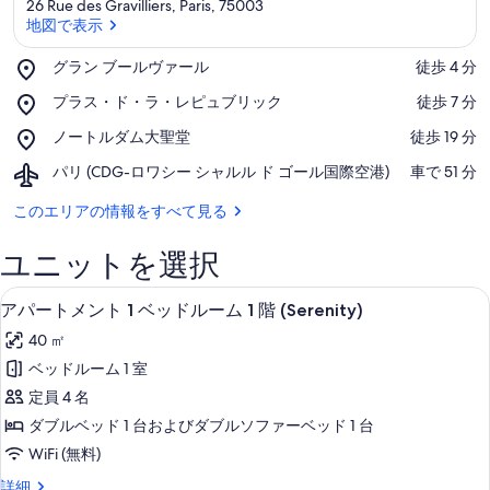
26 Rue des Gravilliers, Paris, 75003
地図で表示
Place,
グラン ブールヴァール
‪徒歩 4 分‬
グ
地図で表示
Place,
プラス・ド・ラ・レピュブリック
‪徒歩 7 分‬
ラ
プ
ン
Place,
ノートルダム大聖堂
‪徒歩 19 分‬
ラ
ブ
ノ
ス・
ー
Airport,
パリ (CDG-ロワシー シャルル ド ゴール国際空港)
‪車で 51 分‬
ー
ド・
ル
パ
ト
ラ・
ヴ
リ
このエリアの情報をすべて見る
ル
レ
ァ
(CDG-
ダ
ピ
ー
ロ
ム
ユニットを選択
ュ
ル
ワ
大
ブ
シ
聖
リビング エリア
ア
リ
11
ー
アパートメント 1 ベッドルーム 1 階 (Serenity)
堂
ッ
パ
シ
ク
40 ㎡
ャ
ー
ル
ベッドルーム 1 室
ト
ル
定員 4 名
ド
メ
ダブルベッド 1 台およびダブルソファーベッド 1 台
ゴ
ン
ー
WiFi (無料)
ル
ト
ア
国
詳細