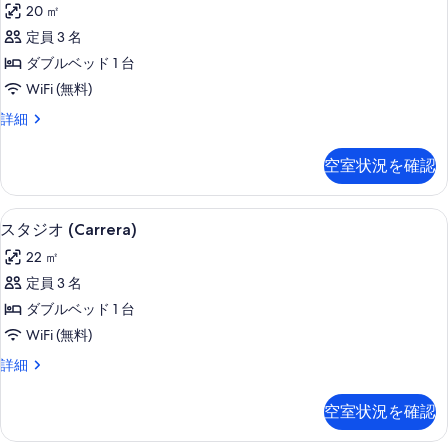
真
20 ㎡
ジ
を
定員 3 名
オ
表
ダブルベッド 1 台
(Yellow
示
WiFi (無料)
Stone)
す
ス
詳細
の
タ
る
す
ジ
空室状況を確認
オ
べ
(Yellow
て
Stone)
客室
ス
の
6
の
スタジオ (Carrera)
タ
詳
写
22 ㎡
細
ジ
真
定員 3 名
オ
を
ダブルベッド 1 台
(Carrera)
表
WiFi (無料)
の
示
ス
詳細
す
す
タ
べ
ジ
る
空室状況を確認
オ
て
(Carrera)