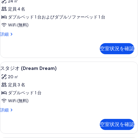
ー
24 ㎡
ベ
ジ
ム
ッ
定員 4 名
オ
ド
(Dreaming)
ダブルベッド 1 台およびダブルソファーベッド 1 台
ル
ス
の
ー
WiFi (無料)
イ
ム
す
ス
詳細
(Dreaming)
ー
べ
タ
の
ト
ジ
詳
て
空室状況を確認
オ
細
(Boogie-
の
ス
Woogie)
イ
写
客室
ス
の
7
ー
スタジオ (Dream Dream)
真
タ
ト
す
20 ㎡
(Boogie-
を
ジ
べ
Woogie)
定員 3 名
表
オ
の
て
ダブルベッド 1 台
詳
示
(Dream
の
細
WiFi (無料)
す
Dream)
写
ス
詳細
の
る
真
タ
す
ジ
を
空室状況を確認
オ
べ
表
(Dream
て
Dream)