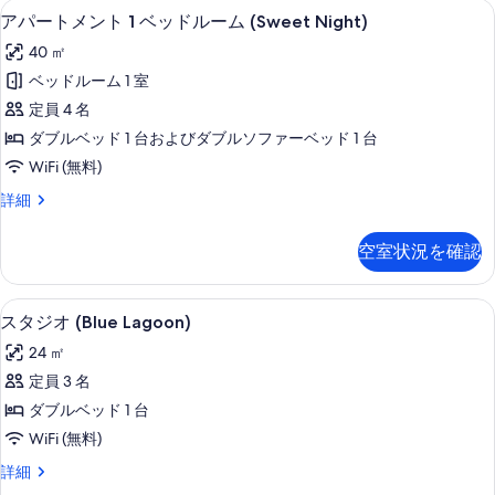
示
リビング エリア
ア
の
7
の
アパートメント 1 ベッドルーム (Sweet Night)
す
パ
詳
写
40 ㎡
細
る
ー
真
ベッドルーム 1 室
ト
を
定員 4 名
メ
表
ダブルベッド 1 台およびダブルソファーベッド 1 台
ン
示
WiFi (無料)
ト
す
ア
詳細
1
る
パ
ベ
ー
空室状況を確認
ト
ッ
メ
ド
ン
客室
ス
6
ト
ル
スタジオ (Blue Lagoon)
タ
1
ー
24 ㎡
ベ
ジ
ム
ッ
定員 3 名
オ
ド
(Sweet
ダブルベッド 1 台
ル
(Blue
Night)
ー
WiFi (無料)
Lagoon)
の
ム
ス
詳細
の
(Sweet
す
タ