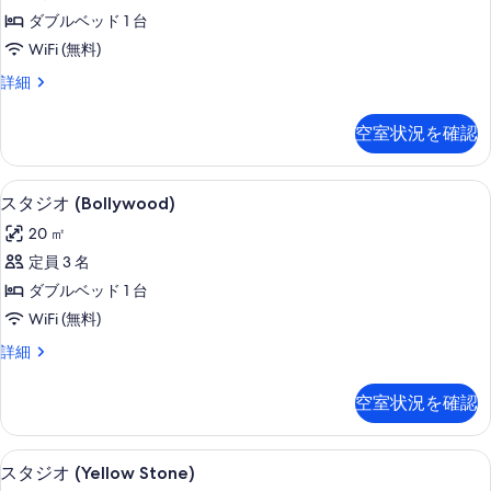
オ
を
ダブルベッド 1 台
(So
表
WiFi (無料)
white)
示
ス
詳細
の
す
タ
す
ジ
る
空室状況を確認
オ
べ
(So
て
white)
客室
ス
の
5
の
スタジオ (Bollywood)
タ
詳
写
20 ㎡
細
ジ
真
定員 3 名
オ
を
ダブルベッド 1 台
(Bollywood)
表
WiFi (無料)
の
示
ス
詳細
す
す
タ
べ
ジ
る
空室状況を確認
オ
て
(Bollywood)
の
の
客室
ス
7
詳
写
スタジオ (Yellow Stone)
タ
細