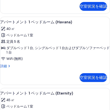
ベ
の
ー
べ
空室状況を確認
詳
ト
ッ
細
て
メ
ド
ン
の
客室
ア
10
ト
ル
アパートメント 1 ベッドルーム (Havana)
写
パ
1
ー
40 ㎡
ベ
真
ー
ム
ッ
ベッドルーム 1 室
を
ト
ド
(Stone
定員 5 名
ル
表
メ
Age)
ー
ダブルベッド 1 台, シングルベッド 1 台およびダブルソファーベッド
示
ン
の
ム
1 台
(Stone
す
ト
す
WiFi (無料)
Age)
る
1
べ
の
ア
詳細
ベ
詳
パ
て
細
ー
ッ
空室状況を確認
の
ト
ド
メ
写
ン
ル
客室
ア
真
8
ト
アパートメント 1 ベッドルーム (Eternity)
ー
パ
を
1
45 ㎡
ム
ベ
ー
表
ッ
ベッドルーム 1 室
(Havana)
ト
ド