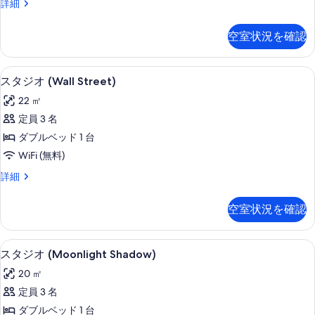
ス
詳細
す
示
タ
べ
ジ
す
空室状況を確認
オ
て
る
(Everglades)
の
の
客室
ス
6
詳
写
スタジオ (Wall Street)
タ
細
真
22 ㎡
ジ
を
定員 3 名
オ
表
ダブルベッド 1 台
(Wall
示
WiFi (無料)
Street)
す
ス
詳細
の
タ
る
す
ジ
空室状況を確認
オ
べ
(Wall
て
Street)
客室
ス
の
10
の
スタジオ (Moonlight Shadow)
タ
詳
写
20 ㎡
細
ジ
真
定員 3 名
オ
を
ダブルベッド 1 台