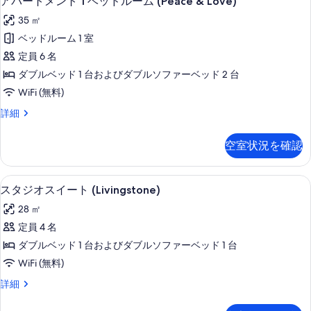
アパートメント 1 ベッドルーム (Peace & Love)
の
パ
(Niagara)
35 ㎡
写
の
ー
詳
ベッドルーム 1 室
真
ト
細
定員 6 名
を
メ
ダブルベッド 1 台およびダブルソファーベッド 2 台
表
ン
WiFi (無料)
示
ト
ア
詳細
す
1
パ
る
ベ
ー
空室状況を確認
ト
ッ
メ
ド
ン
客室
ス
12
ト
ル
スタジオスイート (Livingstone)
タ
1
ー
28 ㎡
ベ
ジ
ム
ッ
定員 4 名
オ
ド
(Peace
ダブルベッド 1 台およびダブルソファーベッド 1 台
ル
ス
&
ー
WiFi (無料)
イ
Love)
ム
ス
詳細
(Peace
ー
の
タ
&
ト
ジ
す