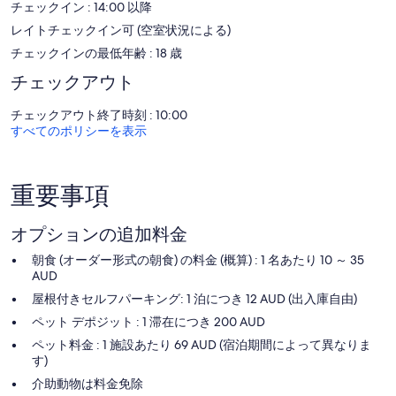
ゴールド コーストにあるこのアパートスタイルホテルでは、無料
チェックイン : 14:00 以降
WiFi をご利用いただけます。ビジネス向けの設備 / サービスには、
レイトチェックイン可 (空室状況による)
デスクと電話があり、市内および長距離電話を無料でご利用いただ
チェックインの最低年齢 : 18 歳
けます (制限事項が適用される場合があります)。ハウスキーピング
は毎日行われます。このほかリクエストに応じてご利用いただける
チェックアウト
設備には低刺激性寝具もあります。
チェックアウト終了時刻 : 10:00
アパートスタイルホテルでは屋外プール、24 時間営業のフィット
すべてのポリシーを表示
ネスクラブ (スタッフ常駐)などのレクリエーション設備をご利用い
ただけます。
次のレクリエーション設備は、施設内または近隣にあります。有料
となる場合もあります。
重要事項
オプションの追加料金
朝食 (オーダー形式の朝食) の料金 (概算) : 1 名あたり 10 ～ 35
AUD
屋根付きセルフパーキング: 1 泊につき 12 AUD (出入庫自由)
ペット デポジット : 1 滞在につき 200 AUD
ペット料金 : 1 施設あたり 69 AUD (宿泊期間によって異なりま
す)
介助動物は料金免除