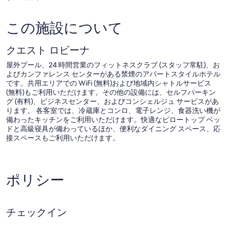
この施設について
クエスト ロビーナ
屋外プール、24 時間営業のフィットネスクラブ (スタッフ常駐)、お
よびカンファレンス センターがある禁煙のアパートスタイルホテル
です。共用エリアでの WiFi (無料)および地域内シャトルサービス
(無料)もご利用いただけます。その他の設備には、セルフパーキン
グ (有料)、ビジネスセンター、およびコンシェルジュ サービスがあ
ります。 各客室では、冷蔵庫とコンロ、電子レンジ、食器洗い機が
備わったキッチンをご利用いただけます。快適なピロートップ ベッ
ドと高級寝具が備わっているほか、便利なダイニング スペース、応
接スペースもご利用いただけます。
クエスト ロビーナには 102 室の客室があり、冷房、セーフティボッ
クス、デザイナーバスアメニティをご利用いただけます。 異なる装
飾とインテリアの客室には独立した応接スペースがあります。ピロ
ポリシー
ートップマットレスのベッドには 高級寝具、を使用しています。液
晶テレビでは、ケーブルチャンネルをご覧いただけます。この 4.5
つ星アパートスタイルホテルには、大型冷蔵庫 / 冷凍庫、コンロ、
電子レンジ、独立したダイニングスペースを備えたキッチンがあり
チェックイン
ます。 バスルームにはシャワー、ヘアドライヤーがあります。