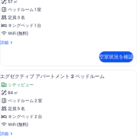
の
ッ
57 ㎡
ク
ド
す
ベッドルーム 1 室
ル
テ
べ
ー
定員 3 名
ィ
ム
て
キングベッド 1 台
の
ブ
の
WiFi (無料)
詳
ア
細
写
エ
詳細
パ
グ
真
ー
ゼ
を
空室状況を確認
ク
ト
表
テ
メ
ィ
示
客室
エ
9
ブ
エグゼクティブ アパートメント 2 ベッドルーム
ン
す
グ
ア
ト
シティビュー
パ
る
ゼ
ー
1
84 ㎡
ク
ト
ベ
ベッドルーム 2 室
メ
テ
ッ
ン
定員 5 名
ィ
ト
ド
キングベッド 2 台
1
ブ
ル
WiFi (無料)
ベ
ア
ッ
ー
エ
詳細
ド
パ