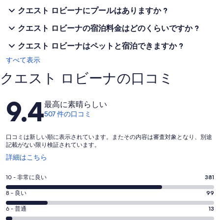
クエスト ロビーナにプールはありますか ?
クエスト ロビーナの宿泊料金はどのくらいですか ?
クエスト ロビーナはペットと宿泊できますか ?
すべて表示
クエスト ロビーナの口コミ
口
9.4
最高に素晴らしい
コ
507 件の口コミ
ミ
口コミは新しい順に表示されています。またその内容は審査対象となり、別途
記載がない限り検証されています。
新
詳細はこちら
し
い
評
10 - 非常に良い
381
ウ
価
ィ
評
8 - 良い
99
10
ン
価
評
-
6 - 普通
13
ド
8
ウ