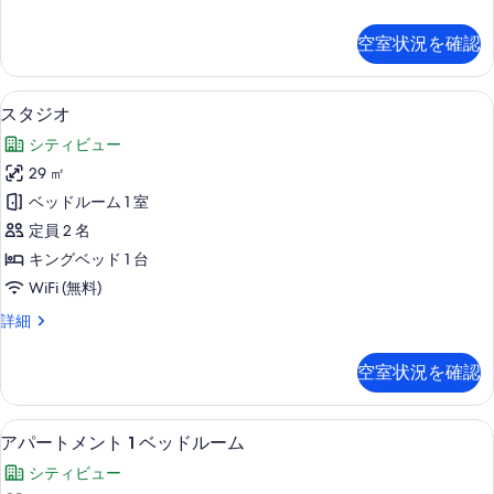
べ
室
ズ
て
の
ラ
空室状況を確認
詳
ン
の
細
ド
写
州
客室
ス
5
スタジオ
真
(OOL)
タ
を
シティビュー
ジ
表
29 ㎡
オ
示
ベッドルーム 1 室
の
す
定員 2 名
す
る
キングベッド 1 台
べ
WiFi (無料)
て
ス
詳細
の
タ
写
ジ
空室状況を確認
オ
真
の
を
詳
客室
ア
7
細
アパートメント 1 ベッドルーム
表
パ
示
シティビュー
ー