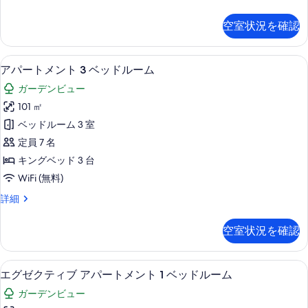
パ
真
ッ
ー
を
空室状況を確認
ト
ド
表
メ
ル
ン
示
リビング エリア
ア
6
ト
ー
アパートメント 3 ベッドルーム
す
パ
2
ム
ガーデンビュー
ベ
る
ー
の
ッ
101 ㎡
ト
ド
す
ベッドルーム 3 室
ル
メ
べ
ー
定員 7 名
ン
ム
て
キングベッド 3 台
の
ト
の
WiFi (無料)
詳
3
細
写
ア
詳細
ベ
パ
真
ッ
ー
を
空室状況を確認
ト
ド
表
メ
ル
ン
示
客室
エ
9
ト
ー
エグゼクティブ アパートメント 1 ベッドルーム
す
グ
3
ム
ガーデンビュー
ベ
る
ゼ