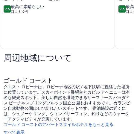
す
Gardens
Lux
細
ノ
features
10
10
最高に素晴らしい
最高
べ
9.6
9.6
ー
ブ
段
段
口コミ 9 件
口コミ
て
ス
ロ
階
階
タ
ー
中
中
の
ン
ド
9.6、
9.6、
写
ボ
ビ
最
最
真
リ
ー
高
高
ン
チ
に
に
を
ウ
素
素
表
ォ
晴
晴
周辺地域について
ー
ら
ら
示
タ
し
し
す
ー
い、
い、
ズ
口
口
る
ゴールド コースト
コ
コ
クエスト ロビーナは、ロビーナ地区の駅 / 地下鉄駅に直結した場所
ミ
ミ
に位置しています。スカイポイント展望台とカビル アベニューは有
9
9
名な観光スポット。美しい自然を堪能できるサーファーズ パラダイ
件
件
ス ビーチやスプリングブルック国立公園もおすすめです。カランビ
件
件
ン自然動物公園はぜひ訪れたいスポットです。 宿泊施設の近くに
の
の
は、シュノーケリング、ウィンドサーフィン、釣りなどのウォータ
口
口
ーアクティビティが充実しています。
コ
コ
ゴールド コーストのアパートスタイルホテルをもっと見る
ミ
ミ
すべて表示