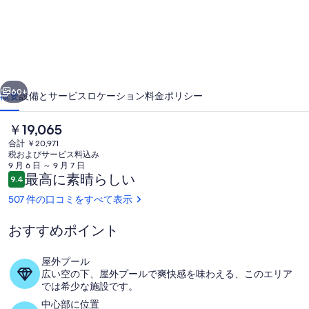
ト
ロ
ビ
ー
前へ
次へ
ナ
60+
概要
設備とサービス
ロケーション
料金
ポリシー
の
現
￥19,065
写
在
合計 ￥20,971
の
真
税およびサービス料込み
料
9 月 6 日 ～ 9 月 7 日
ギ
金
口
最高に素晴らしい
9.4
10段階中9.4
は
コ
ャ
507 件の口コミをすべて表示
￥19,065
ミ
で
ラ
す
おすすめポイント
施設の正面
リ
屋外プール
ー
広い空の下、屋外プールで爽快感を味わえる、このエリア
では希少な施設です。
中心部に位置