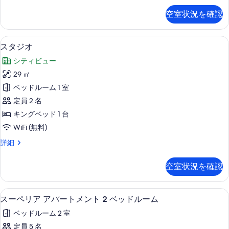
て
写
Apartment
空室状況を確認
の
の
真
詳
写
を
細
客室
ス
真
5
スタジオ
表
タ
を
示
シティビュー
ジ
表
す
29 ㎡
オ
示
る
ベッドルーム 1 室
の
す
定員 2 名
す
る
キングベッド 1 台
べ
WiFi (無料)
て
ス
詳細
の
タ
写
ジ
空室状況を確認
オ
真
の
を
詳
客室
ス
5
細
スーペリア アパートメント 2 ベッドルーム
表
ー
示
ベッドルーム 2 室
ペ
す
定員 5 名