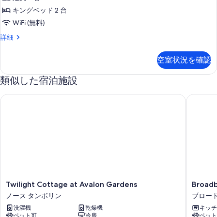
リ
る
キングベッド 2 台
ア
WiFi (無料)
ア
ス
詳細
パ
ー
ー
ペ
空室状況を確認
リ
ト
ア
メ
類似した宿泊施設
ア
パ
ン
ー
Twilight Cottage at Avalon Gardens
Broadbea
ト
ト
メ
2
ン
ベ
ト
ッ
2
ベ
ド
ッ
ル
ド
ル
ー
Twilight
Broadb
Twilight Cottage at Avalon Gardens
Broadb
ー
ム
Cottage
Tropical
ム
ノース タンボリン
ブロー
at
Gem
の
の
洗濯機
乾燥機
キッチ
Avalon
with
詳
ペット可
冷房
ペット