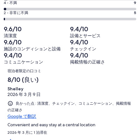
507
価
評
-
4 - 不満
9
で
件
6
507
価
開
評
の
-
2 - 非常に不満
5
く
件
4
507
価
口
の
-
件
2
コ
9.6/10
9.4/10
507
口
の
-
ミ
清潔度
設備とサービス
件
コ
507
口
中
9.6/10
9.4/10
の
ミ
件
コ
381
施設のコンディションと設備
チェックイン
口
中
の
ミ
件
9.4/10
9.4/10
コ
99
口
中
が
コミュニケーション
掲載情報の正確さ
ミ
件
コ
13
口
非
中
が
宿泊者限定の口コミ
ミ
件
常
9
コ
良
8/10 (良い)
中
が
に
件
い
5
ミ
普
良
Shelley
が
件
2026 年 3 月 9 日
通
い
不
が
良かった点 : 清潔度、チェックイン、コミュニケーション、掲載情報
満
非
の正確さ
常
Google で翻訳
に
Convenient and easy stay at a central location
不
2026 年 3 月に 1 泊滞在
満