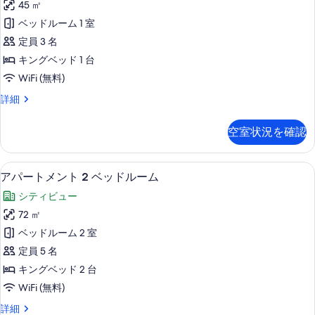
す
45 ㎡
ト
る
ベッドルーム 1 室
メ
定員 3 名
ン
キングベッド 1 台
ト
WiFi (無料)
1
ア
詳細
ベ
パ
ッ
ー
空室状況を確認
ト
ド
メ
ル
ン
客室
ア
9
ト
ー
アパートメント 2 ベッドルーム
パ
1
ム
シティビュー
ベ
ー
の
ッ
72 ㎡
ト
ド
す
ベッドルーム 2 室
ル
メ
べ
ー
定員 5 名
ン
ム
て
キングベッド 2 台
の
ト
の
WiFi (無料)
詳
2
細
写
ア
詳細
ベ