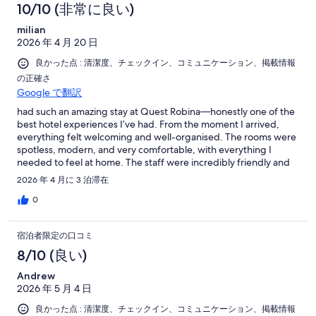
10/10 (非常に良い)
milian
2026 年 4 月 20 日
良かった点 : 清潔度、チェックイン、コミュニケーション、掲載情報
の正確さ
Google で翻訳
had such an amazing stay at Quest Robina—honestly one of the
best hotel experiences I’ve had. From the moment I arrived,
everything felt welcoming and well-organised. The rooms were
spotless, modern, and very comfortable, with everything I
needed to feel at home. The staff were incredibly friendly and
helpful, always going the extra mile to make sure I was
2026 年 4 月に 3 泊滞在
comfortable. The location is also perfect—close to shops,
restaurants, and everything you might need. What really stood
0
out for me was the overall vibe—calm, clean, and relaxing. It
truly made my stay enjoyable and stress-free. I would definitely
宿泊者限定の口コミ
recommend Quest Robina to anyone looking for quality,
comfort, and great service. I’ll definitely be coming
8/10 (良い)
Andrew
2026 年 5 月 4 日
良かった点 : 清潔度、チェックイン、コミュニケーション、掲載情報