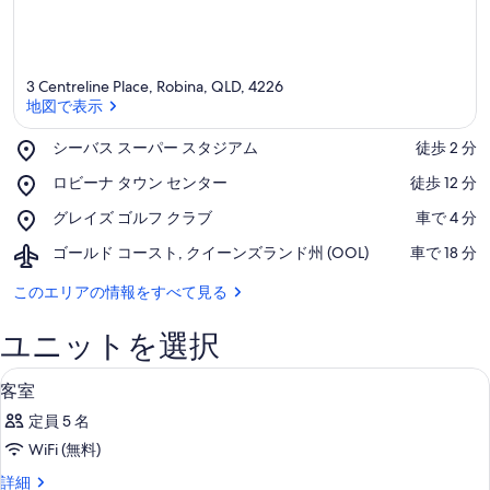
3 Centreline Place, Robina, QLD, 4226
地図で表示
Place,
シーバス スーパー スタジアム
‪徒歩 2 分‬
シ
地図で表示
Place,
ロビーナ タウン センター
‪徒歩 12 分‬
ー
ロ
バ
Place,
グレイズ ゴルフ クラブ
‪車で 4 分‬
ビ
ス
グ
ー
ス
Airport,
ゴールド コースト, クイーンズランド州 (OOL)
‪車で 18 分‬
レ
ナ
ー
ゴ
イ
タ
パ
ー
このエリアの情報をすべて見る
ズ
ウ
ー
ル
ゴ
ン
ス
ド
ル
ユニットを選択
セ
タ
コ
フ
ン
ジ
ー
ク
客室
客
タ
ア
6
ス
客室
ラ
ー
ム
室
ト,
ブ
定員 5 名
ク
の
イ
WiFi (無料)
す
ー
客
詳細
ン