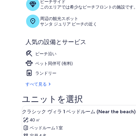
の
ビーチサイド
このエリアでは希少なビーチフロントの施設です
写
周辺の観光スポット
真
サンタ ジュリア ビーチの近く
ギ
ャ
人気の設備とサービス
ラ
ビーチ沿い
リ
ペット同伴可 (有料)
ー
ランドリー
すべて見る
ユニットを選択
テラス / パティオ
ク
10
クラシック ヴィラ 1 ベッドルーム (Near the beach)
ラ
40 ㎡
シ
ベッドルーム 1 室
ッ
定員 4 名