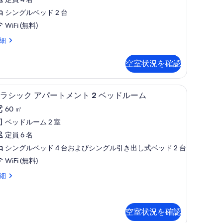
デ
の
ュ
シングルベッド 2 台
す
シ
WiFi (無料)
ュ
べ
ド
細
て
空
港)
の
空室状況を確認
写
真
専用キッチン
ク
11
ラシック アパートメント 2 ベッドルーム
を
ラ
表
60 ㎡
シ
示
ベッドルーム 2 室
ッ
す
定員 6 名
ク
る
シングルベッド 4 台およびシングル引き出し式ベッド 2 台
ア
WiFi (無料)
パ
細
ー
ト
メ
空室状況を確認
ン