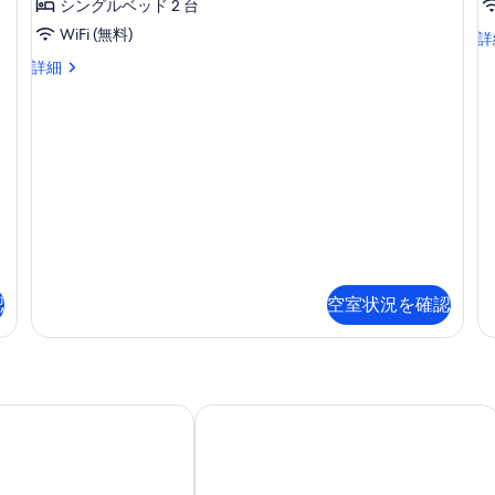
シ
2
の
シングルベッド 2 台
ド
ベ
ー
ル
す
WiFi (無料)
客
詳
ッ
ー
室
ビ
べ
ド
classic
詳細
ム
の
ル
apartment
ュ
て
シ
詳
ー
one
ー
ー
細
の
ム
bedroom
ビ
の
の
の
写
ュ
詳
詳
ー
す
真
細
細
の
べ
を
詳
て
細
表
の
示
写
す
認
空室状況を確認
真
る
を
表
示
値打ち価格、エアコン/ WIFI / 1。 8kmのビーチ
3 bedrooms, shared heated swimming pool, 7kms center porto 
壮大な海の景色と非常に快適なヴィラ!!
す
る