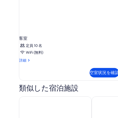
表
示
す
る
客室
定員 10 名
WiFi (無料)
客
詳細
室
の
空室状況を確
詳
細
類似した宿泊施設
PALOMBAGGIA、シー＆マウンテンビュー、魅力的なお
Villa Zetta, 