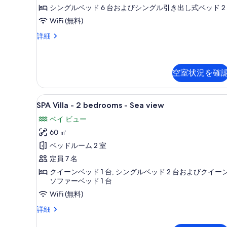
表
-
細
シングルベッド 6 台およびシングル引き出し式ベッド 2
表
示
Sea
WiFi (無料)
示
view
す
Superior
す
詳細
の
る
Villa
る
-
す
3
べ
bedrooms
空室状況を確
て
-
Sea
の
SPA
テラス / パティオ
view
7
SPA Villa - 2 bedrooms - Sea view
写
の
Villa
詳
ベイ ビュー
真
-
細
60 ㎡
を
2
bedrooms
ベッドルーム 2 室
表
-
定員 7 名
示
Sea
クイーンベッド 1 台, シングルベッド 2 台およびクイー
す
view
ソファーベッド 1 台
る
の
WiFi (無料)
す
SPA
詳細
Villa
べ
-