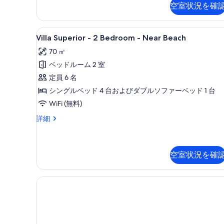
て
空室状況を確
2
の
bedrooms
-
写
Villa
リビング エリア
11
Sea
Villa Superior - 2 Bedroom - Near Beach
Superior
真
view
70 ㎡
の
-
を
詳
ベッドルーム 2 室
2
表
細
Bedroom
定員 6 名
示
-
シングルベッド 4 台およびダブルソファーベッド 1 台
す
Near
WiFi (無料)
る
Beach
Villa
詳細
の
Superior
-
す
2
べ
Bedroom
空室状況を確
て
-
Near
の
Beach
写
の
詳
真
細
を