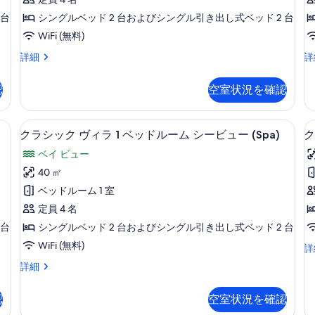
ク
 台
シングルベッド 2 台およびシングル引き出し式ベッド 2 台
ア
WiFi (無料)
パ
ク
ス
詳細
詳
ー
ラ
タ
ト
シ
ジ
認
空室状況を確認
ッ
オ
メ
ク
の
ン
ア
詳
テラス / パティオ
ク
13
パ
細
クラシック ヴィラ 1 ベッドルーム シービュー (Spa)
ク
ト
ラ
ー
1
ベイ ビュー
ト
シ
ベ
メ
40 ㎡
ッ
ン
ッ
ベッドルーム 1 室
ト
ク
ド
1
定員 4 名
ヴ
ベ
ル
 台
シングルベッド 2 台およびシングル引き出し式ベッド 2 台
ッ
ィ
ー
WiFi (無料)
ド
ク
詳
ラ
ル
ラ
ム
ク
詳細
ー
1
シ
ラ
の
ム
ッ
ベ
シ
の
す
ク
認
空室状況を確認
ッ
ッ
詳
ア