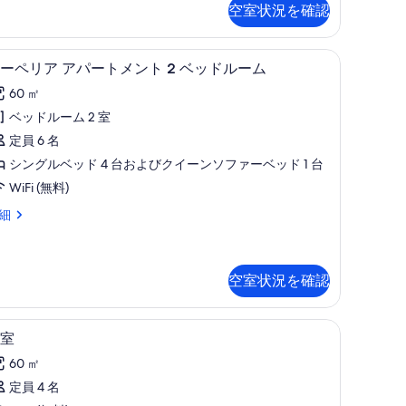
べ
空室状況を確認
て
drooms
の
テラス / パティオ
ス
5
ar
ーペリア アパートメント 2 ベッドルーム
写
ー
e
60 ㎡
ach
真
ペ
ベッドルーム 2 室
を
リ
定員 6 名
表
ア
シングルベッド 4 台およびクイーンソファーベッド 1 台
示
ア
WiFi (無料)
す
パ
細
る
ー
ト
メ
空室状況を確認
ン
ト
客室
客
11
室
室
ベ
60 ㎡
の
ッ
定員 4 名
す