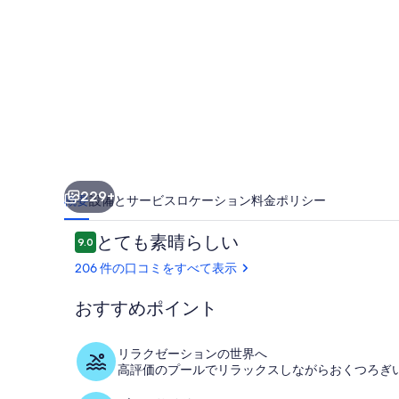
ス
マ
リ
ー
ナ
デ
ィ
229+
概要
設備とサービス
ロケーション
料金
ポリシー
サ
ン
口
とても素晴らしい
9.0
10段階中9.0
コ
タ
206 件の口コミをすべて表示
ミ
ジ
おすすめポイント
ュ
ビーチ / オ
リ
リラクゼーションの世界へ
高評価のプールでリラックスしながらおくつろぎ
ア