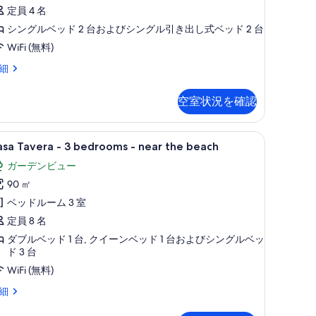
示
定員 4 名
ビ
す
ea
シングルベッド 2 台およびシングル引き出し式ベッド 2 台
ュ
iew
る
WiFi (無料)
ー
の
perior
細
の
す
la
す
べ
空室状況を確認
べ
て
droom
て
の
asa
テラス / パティオ
の
6
a
sa Tavera - 3 bedrooms - near the beach
写
avera
ew
写
ガーデンビュー
真
真
90 ㎡
を
を
edrooms
ベッドルーム 3 室
表
表
定員 8 名
示
示
ear
ダブルベッド 1 台, クイーンベッド 1 台およびシングルベッ
す
he
ド 3 台
す
る
each
WiFi (無料)
る
の
sa
細
す
vera