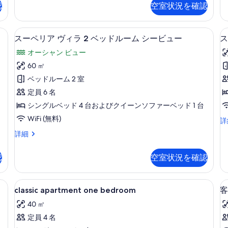
ッ
の
ヴ
認
空室状況を確認
3
ィ
ド
写
be
ラ
-
ル
真
テラス / パティオ
ス
4
10
ne
スーペリア ヴィラ 2 ベッドルーム シービュー
ス
ー
ベ
を
ー
th
ッ
オーシャン ビュー
ム
be
表
ペ
ド
の
60 ㎡
の
ル
示
リ
詳
ー
ベッドルーム 2 室
す
細
す
ア
ム
定員 6 名
べ
の
る
ヴ
シングルベッド 4 台およびクイーンソファーベッド 1 台
詳
て
ィ
細
WiFi (無料)
ス
詳
の
ラ
ー
ス
詳細
写
2
ペ
ー
真
リ
ベ
ペ
ア
認
空室状況を確認
を
リ
ッ
ア
ア
表
パ
ド
ヴ
classic
客室
ー
示
8
ィ
ル
classic apartment one bedroom
客
2
ト
apartment
ラ
す
ー
メ
40 ㎡
2
one
ン
る
ム
ベ
定員 4 名
bedroom
ト
ッ