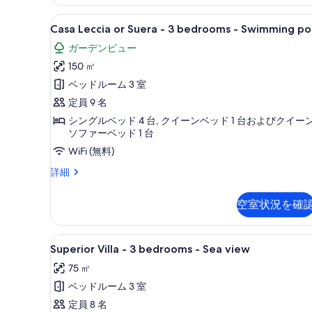
ク
ド
の
ヴ
Casa
テラス / パティオ
14
ィ
ル
Casa Leccia or Suera - 3 bedrooms - Swimming po
写
Leccia
ラ
ー
ガーデンビュー
真
2
or
ム
ベ
150 ㎡
を
Suera
ッ
シ
-
ベッドルーム 3 室
表
ド
3
ー
ル
定員 9 名
示
ー
bedrooms
ビ
シングルベッド 4 台, クイーンベッド 1 台およびクイー
す
ム
-
ソファーベッド 1 台
ュ
シ
る
Swimming
WiFi (無料)
ー
ー
pool
ビ
Casa
詳細
の
ュ
の
Leccia
ー
す
or
す
の
空室状況を確
べ
Suera
詳
べ
-
て
細
3
て
Superior
テラス / パティオ
の
12
bedrooms
Superior Villa - 3 bedrooms - Sea view
の
Villa
-
写
75 ㎡
写
Swimming
-
真
pool
ベッドルーム 3 室
3
真
の
を
bedrooms
定員 8 名
を
詳