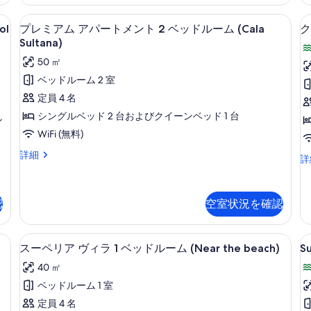
べ
ク
細
パ
ド
ヴ
て
テラス / パティオ
プ
ー
15
ィ
ル
ol
プレミアム アパートメント 2 ベッドルーム (Cala
ク
2
ト
の
レ
ラ
Sultana)
ー
メ
1
写
ミ
ン
50 ㎡
ム
ベ
ト
真
ア
ッ
ベッドルーム 2 室
シ
2
ド
を
ム
ベ
定員 4 名
ー
ル
ッ
表
ア
ー
シングルベッド 2 台およびクイーンベッド 1 台
ビ
ン
ド
ム
示
パ
ル
WiFi (無料)
ュ
シ
す
ー
ー
ー
ー
プ
詳細
ム
ク
詳
る
ビ
1
ト
レ
の
ラ
(Spa)
ュ
ミ
メ
詳
シ
の
ー
ア
細
ッ
ン
(Spa)
認
空室状況を確認
ム
す
ク
の
ア
ト
ヴ
べ
詳
パ
ィ
2
細
テラス / パティオ
S
ス
ー
て
12
ラ
スーペリア ヴィラ 1 ベッドルーム (Near the beach)
Su
ベ
ト
Vi
ー
1
の
メ
40 ㎡
ッ
ベ
-
ペ
写
ン
ッ
ベッドルーム 1 室
1
ド
ト
リ
ド
真
b
定員 4 名
2
ル
ル