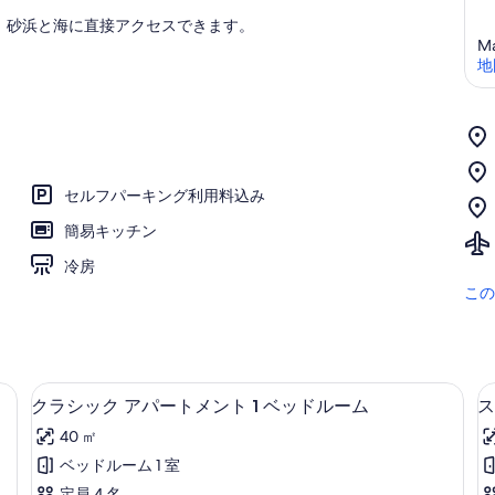
。砂浜と海に直接アクセスできます。
Ma
地
セルフパーキング利用料込み
簡易キッチン
冷房
この
リビング エリア
ク
9
クラシック アパートメント 1 ベッドルーム
ス
ラ
40 ㎡
シ
ベッドルーム 1 室
ッ
定員 4 名