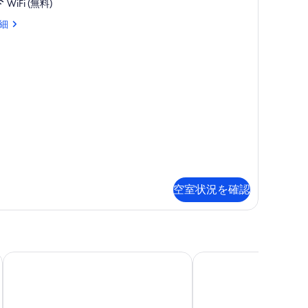
ド
WiFi (無料)
べ
ル
細
て
ー
の
ム
写
の
真
す
を
べ
表
て
示
の
す
写
る
真
空室状況を確認
を
表
示
す
vecchio
!
共有プール付きの石造りの家タイプの賃貸
Charming *** villa wit
る