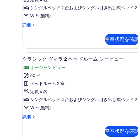
ク
シングルベッド 2 台およびシングル引き出し式ベッド 2
ヴ
WiFi (無料)
ィ
ク
詳細
ラ
ラ
1
シ
空室状況を確
ッ
ベ
ク
ッ
ヴ
ビーチ / オーシャン ビュー
ク
15
ィ
ド
クラシック ヴィラ 2 ベッドルーム シービュー
ラ
ラ
ル
オーシャン ビュー
1
シ
ー
ベ
60 ㎡
ッ
ッ
ム
ベッドルーム 2 室
ド
ク
(Near
ル
定員 6 名
ヴ
ー
the
シングルベッド 4 台およびシングル引き出し式ベッド 2
ム
ィ
beach)
WiFi (無料)
(Near
ラ
の
the
ク
詳細
beach)
2
す
ラ
の
ベ
シ
べ
詳
空室状況を確
ッ
ッ
細
て