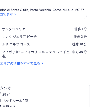
rina di Santa Giulia, Porto-Vecchio, Corse-du-sud, 20137
図で表示
地図で表示
Place,
サンタジュリア
‪徒歩 1 分‬
サ
Place,
サンタ ジュリア ビーチ
‪徒歩 3 分‬
ン
サ
タ
Place,
ルザ ゴルフ コース
‪徒歩 19 分‬
ン
ジ
ル
タ
ュ
Airport,
フィガリ (FSC-フィガリ コルス デュ シュド空
‪車で 38 分‬
ザ
ジ
リ
フ
港)
ゴ
ュ
ア
ィ
ル
リ
エリアの情報をすべて見る
ガ
フ
ア
リ
コ
ビ
(FSC-
ー
ー
フ
ス
チ
ィ
専用キッチン
ス
ガ
12
タジオ
リ
タ
28 ㎡
コ
ジ
ル
ベッドルーム 1 室
ス
オ
定員 4 名