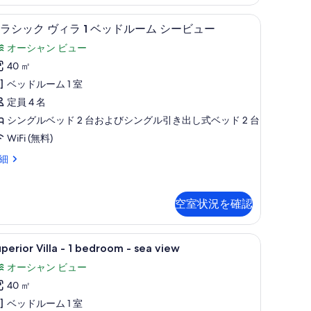
ト
テラス / パティオ
ク
9
ラシック ヴィラ 1 ベッドルーム シービュー
ラ
ベ
オーシャン ビュー
シ
ッ
40 ㎡
ッ
ド
ベッドルーム 1 室
ク
ル
定員 4 名
ヴ
ー
シングルベッド 2 台およびシングル引き出し式ベッド 2 台
ィ
ム
WiFi (無料)
ラ
の
細
す
ベ
べ
ッ
空室状況を確認
て
ド
の
ル
uperior
テラス / パティオ
写
9
perior Villa - 1 bedroom - sea view
ー
lla
真
オーシャン ビュー
ム
を
40 ㎡
シ
表
edroom
ベッドルーム 1 室
ー