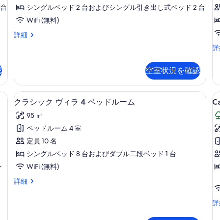
ア
を
ベ
-
ー
 台
シングルベッド 2 台およびシングル引き出し式ベッド 2 台
ー
ッ
ヴ
表
ム
s
WiFi (無料)
ド
ム
シ
ィ
示
v
ル
ー
ス
(Cala
詳細
ラ
ー
す
ビ
ー
Sultana)
Su
詳
ム
1
ュ
ペ
る
Vil
(Cala
の
ー
リ
ベ
-
Sultana)
の
ア
認
空室状況を確認
す
1
の
ッ
詳
ヴ
be
べ
詳
細
ィ
ド
-
細
客室
C
ク
て
ラ
9
se
ル
クラシック ヴィラ 4 ベッドルーム
Ca
1
T
ラ
の
vi
ー
ベ
95 ㎡
の
-
シ
写
ッ
ム
詳
ベッドルーム 4 室
3
ド
ッ
真
細
(Near
ル
b
定員 10 名
ク
を
ー
the
-
シングルベッド 8 台およびダブル二段ベッド 1 台
ム
ヴ
表
beach)
n
ン
WiFi (無料)
(Near
ィ
示
の
t
the
ク
詳細
beach)
ラ
す
b
す
ラ
の
4
る
シ
べ
詳
Ca
詳
ッ
ベ
細
Ta
て
ク
-