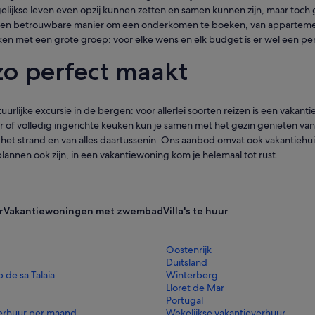
elijkse leven even opzij kunnen zetten en samen kunnen zijn, maar toch 
 en betrouwbare manier om een onderkomen te boeken, van appartementen 
oeken met een grote groep: voor elke wens en elk budget is er wel een 
zo perfect maakt
rlijke excursie in de bergen: voor allerlei soorten reizen is een vakant
er of volledig ingerichte keuken kun je samen met het gezin genieten van
 strand en van alles daartussenin. Ons aanbod omvat ook vakantiehuizen
splannen ook zijn, in een vakantiewoning kom je helemaal tot rust.
r
Vakantiewoningen met zwembad
Villa's te huur
Oostenrijk
Duitsland
 de sa Talaia
Winterberg
Lloret de Mar
Portugal
erhuur per maand
Wekelijkse vakantieverhuur