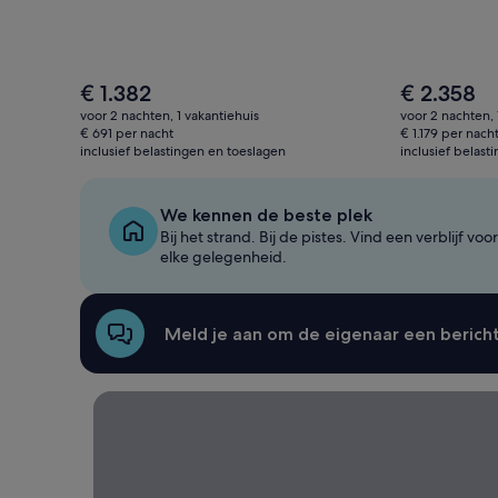
De
De
€ 1.382
€ 2.358
prijs
prijs
voor 2 nachten, 1 vakantiehuis
voor 2 nachten, 
is
is
€ 691 per nacht
€ 1.179 per nach
€ 1.382
€ 2.358
inclusief belastingen en toeslagen
inclusief belast
We kennen de beste plek
Bij het strand. Bij de pistes. Vind een verblijf voor
elke gelegenheid.
Meld je aan om de eigenaar een bericht