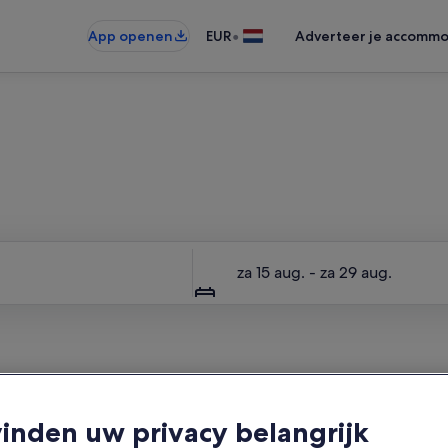
•
App openen
EUR
Adverteer je accommo
hele accommodatie, alleen vo
Datums
za 15 aug. - za 29 aug.
vinden uw privacy belangrijk