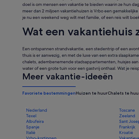
doel is om mensen een vakantie te bieden waarin ze hun dag
meer dan 2 miljoen vakantiehuizen is Vrbo een gemakkelijke
je nu een weekend weg wilt met familie, of een reis wilt b
Wat een vakantiehuis 
Een ontspannen strandvakantie, een stedentrip of een avontuu
thuis is er aanwezig, en met de luxe van een extra slaapkam
chalets, adembenemende stadsappartementen, huisjes aan het
water of een grote tuin voor een gastvrij onthaal. Wat je rei
Meer vakantie-ideeën
Favoriete bestemmingen
Huizen te huur
Chalets te huu
Nederland
Toscane
Texel
Zeeland
Albufeira
Sant Josep
Spanje
Frankrijk
Italië
Kroatië
Vrbo-kortingen
Vakantiev