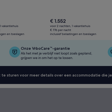
De
€ 1.552
prijs
1 vakantiehuis
voor 2 nachten, 1 vakantiehuis
is
t
€ 776 per nacht
€ 1.552
ingen en toeslagen
inclusief belastingen en toeslagen
Onze VrboCare™-garantie
Als het met je verblijf niet loopt zoals gepland,
grijpen we in om het op te lossen.
 te sturen voor meer details over een accommodatie die je