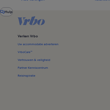
Chatvenster
Hulp
Verken Vrbo
Uw accommodatie adverteren
VrboCare™
Vertrouwen & veiligheid
Partner Kenniscentrum
Reisinspiratie