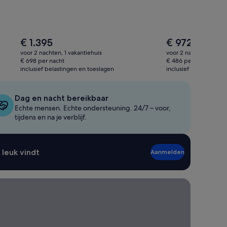
De
De
€ 1.395
€ 972
prijs
prijs
voor 2 nachten, 1 vakantiehuis
voor 2 nachten, 1 vaka
is
is
€ 698 per nacht
€ 486 per nacht
€ 1.395
€ 972
inclusief belastingen en toeslagen
inclusief belastingen 
Dag en nacht bereikbaar
Echte mensen. Echte ondersteuning. 24/7 – voor,
tijdens en na je verblijf.
 leuk vindt
Aanmelden