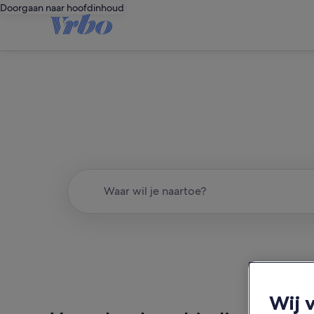
Doorgaan naar hoofdinhoud
Een ge
Waar wil je naartoe?
Wij 