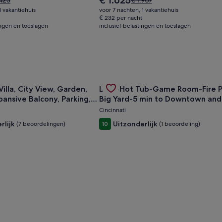
€ 1.625
.423
€ 1.907
prijs
s
prijs
1 vakantiehuis
voor 7 nachten, 1 vakantiehuis
is
was
€ 232 per nacht
€ 1.625
ingen en toeslagen
423,
inclusief belastingen en toeslagen
€ 1.907,
zie
r
meer
ormatie
informatie
r
over
het
daardtarief.
standaardtarief.
NT Historical Home
n voor Mt. Adams Villa, City View, Garden, Hot Tub, Expansiv
Gallery
Deal bekijken voor Luxe-Hot Tub
illa, City View, Garden,
Luxe-Hot Tub-Game Room-Fire P
Carousel
pansive Balcony, Parking,
Big Yard-5 min to Downtown an
Cincinnati
rlijk
Uitzonderlijk
(7 beoordelingen)
10
(1 beoordeling)