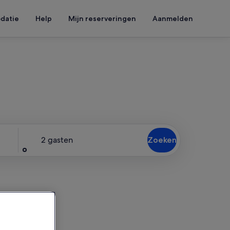
datie
Help
Mijn reserveringen
Aanmelden
or jou
Gasten
2 gasten
Zoeken