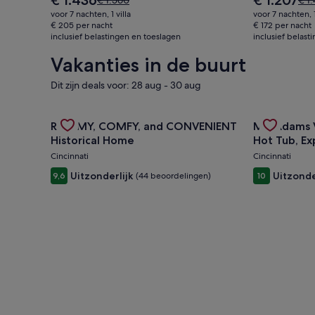
€ 1.436
€ 1.207
€ 1.560
€ 1
prijs
prijs
prijs
prij
voor 7 nachten, 1 villa
voor 7 nachten, 
is
is
was
was
€ 205 per nacht
€ 172 per nacht
€ 1.436
€ 1.207
inclusief belastingen en toeslagen
€ 1.560,
inclusief belast
€ 1.
zie
zie
Vakanties in de buurt
meer
mee
informatie
inf
Dit zijn deals voor: 28 aug - 30 aug
over
ove
het
het
standaardtarief.
stan
Gallery
Deal bekijken voor ROOMY, COMFY, and CONVENIE
Gallery
Deal bekijke
ROOMY, COMFY, and CONVENIENT
Mt. Adams V
Carousel
Carousel
Historical Home
Hot Tub, Ex
Games
Cincinnati
Cincinnati
Uitzonderlijk
Uitzonde
9,6
(44 beoordelingen)
10