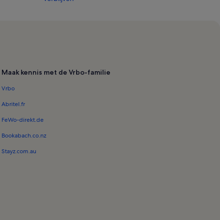
Maak kennis met de Vrbo-familie
Vrbo
Abritel.fr
FeWo-direkt.de
Bookabach.co.nz
Stayz.com.au