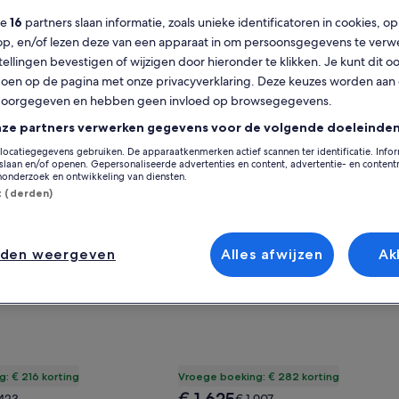
ze
16
partners slaan informatie, zoals unieke identificatoren in cookies, o
op, en/of lezen deze van een apparaat in om persoonsgegevens te verw
stellingen bevestigen of wijzigen door hieronder te klikken. Je kunt dit o
10 Min to Strip!
n voor Ideal Beach Cottage - Jersey Shore Visitors, FIFA fans,
Gallery
Deal bekijken voor Groot zwembad
en op de pagina met onze privacyverklaring. Deze keuzes worden aan
 Cottage - Jersey Shore
Groot zwembad op het zuiden /
Carousel
doorgegeven en hebben geen invloed op browsegegevens.
tors, FIFA fans, Netflix community
Mickey Mouse jacuzzi met uitzic
natuurgebied - INCLUSIEVE PRIJZ
Clermont
nze partners verwerken gegevens voor de volgende doeleinden
sch
Uitzonderlijk
(2 beoordelingen)
9,8
(83 beoordelingen)
locatiegegevens gebruiken. De apparaatkenmerken actief scannen ter identificatie. Info
laan en/of openen. Gepersonaliseerde advertenties en content, advertentie- en conten
onderzoek en ontwikkeling van diensten.
st (derden)
nden weergeven
Alles afwijzen
Ak
: € 216 korting
Vroege boeking: € 282 korting
De
De