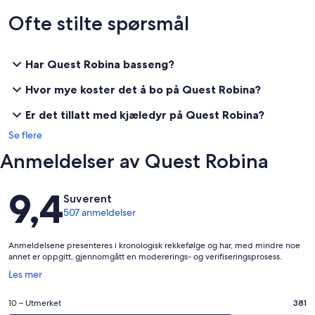
Ofte stilte spørsmål
Har Quest Robina basseng?
Hvor mye koster det å bo på Quest Robina?
Er det tillatt med kjæledyr på Quest Robina?
Se flere
Anmeldelser av Quest Robina
Anmeldelser
9,4
Suverent
507 anmeldelser
Anmeldelsene presenteres i kronologisk rekkefølge og har, med mindre noe
annet er oppgitt, gjennomgått en modererings- og verifiseringsprosess.
Åpnes
Les mer
i
et
Rangering
10 – Utmerket
381
nytt