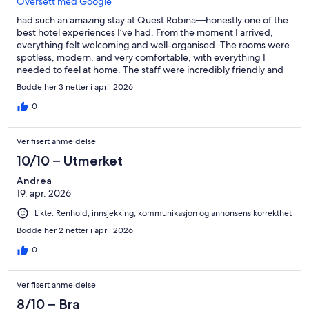
Oversett med Google
had such an amazing stay at Quest Robina—honestly one of the
best hotel experiences I’ve had. From the moment I arrived,
everything felt welcoming and well-organised. The rooms were
spotless, modern, and very comfortable, with everything I
needed to feel at home. The staff were incredibly friendly and
helpful, always going the extra mile to make sure I was
Bodde her 3 netter i april 2026
comfortable. The location is also perfect—close to shops,
restaurants, and everything you might need. What really stood
0
out for me was the overall vibe—calm, clean, and relaxing. It
truly made my stay enjoyable and stress-free. I would definitely
Verifisert anmeldelse
recommend Quest Robina to anyone looking for quality,
comfort, and great service. I’ll definitely be coming
10/10 – Utmerket
Andrea
19. apr. 2026
Likte: Renhold, innsjekking, kommunikasjon og annonsens korrekthet
Bodde her 2 netter i april 2026
0
Verifisert anmeldelse
8/10 – Bra