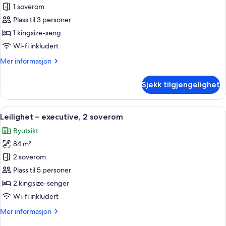
Leilighet
1 soverom
–
Plass til 3 personer
executive,
1 kingsize-seng
1
Wi-fi inkludert
soverom
Mer
Mer informasjon
informasjon
om
Sjekk tilgjengelighet
Leilighet
–
executive,
Åpne
Rom
9
1
Leilighet – executive, 2 soverom
alle
soverom
Byutsikt
bildene
84 m²
av
Leilighet
2 soverom
–
Plass til 5 personer
executive,
2 kingsize-senger
2
Wi-fi inkludert
soverom
Mer
Mer informasjon
informasjon