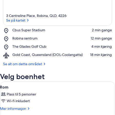
3 Centreline Place, Robina, QLD, 4226
Se på kartet
Place,
Cbus Super Stadium
‪2 min gange‬
Cbus
Se på kartet
Place,
Robina sentrum
‪12 min gange‬
Super
Robina
Stadium
Place,
The Glades Golf Club
‪4 min kjøring‬
sentrum
The
Airport,
Gold Coast, Queensland (OOL-Coolangatta)
‪18 min kjøring‬
Glades
Gold
Golf
Coast,
Se alt om dette området
Club
Queensland
(OOL-
Velg boenhet
Coolangatta)
Åpne
Rom
6
Rom
alle
Plass til 5 personer
bildene
Wi-fi inkludert
av
Rom
Mer
Mer informasjon
informasjon