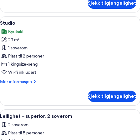
Sjekk tilgjengelighet
Three
Bedrooms
Apartment
Åpne
Rom
5
Studio
alle
Byutsikt
bildene
29 m²
av
Studio
1 soverom
Plass til 2 personer
1 kingsize-seng
Wi-fi inkludert
Mer
Mer informasjon
informasjon
om
Sjekk tilgjengelighet
Studio
Åpne
Rom
5
Leilighet – superior, 2 soverom
alle
2 soverom
bildene
Plass til 5 personer
av