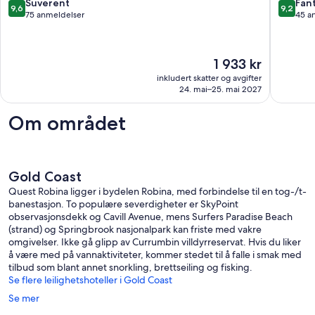
Bonogin
9.6
9.2
Suverent
Fant
9,6
9,2
av
av
75 anmeldelser
45 a
10,
10,
Suverent,
Fantasti
75
45
Prisen
1 933 kr
anmeldelser
anmelde
er
inkludert skatter og avgifter
1 933 kr
24. mai–25. mai 2027
Om området
Gold Coast
Quest Robina ligger i bydelen Robina, med forbindelse til en tog-/t-
banestasjon. To populære severdigheter er SkyPoint
observasjonsdekk og Cavill Avenue, mens Surfers Paradise Beach
(strand) og Springbrook nasjonalpark kan friste med vakre
omgivelser. Ikke gå glipp av Currumbin villdyrreservat. Hvis du liker
å være med på vannaktiviteter, kommer stedet til å falle i smak med
tilbud som blant annet snorkling, brettseiling og fisking.
Se flere leilighetshoteller i Gold Coast
Se mer