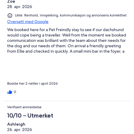
Zoe
28. apr. 2026
Likte: Renhold, innsjekking, kommunikasjon og annonsens korrekthet
Oversett med Google
We booked here for a Pet Freindly stay to see if our dachshund
would cope being a traveller. Well from the moment we booked
communication was brilliant with the team about their needs for
the dog and our needs of them. On arrival a friendly greeting
from Ellie and checked in quickly. A small mini bar in the foyer, a
book exchange and a morning coffee cart. In the pet friendly 1
bedroom was a dog bed, bowls, bluey mats, bags, treats and a
toy. A welcome pup menu with different pup treats and
pupcinno's.....this is a well oiled gig! Our girl had lots of pats
from the staff. Everyone throughout the property was always
happy and smiling and very efficient right down to text
Bodde her 2 netter i april 2026
messaging to get information to guests each day. The room
0
itself being well thought out with everything you could need.
And the personal courtyard such a brilliant concept with pets. As
a travel agent it has ticked all boxes for an apartment block.
Verifisert anmeldelse
10/10 – Utmerket
Ashleigh
26. apr. 2026