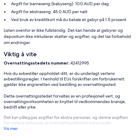
Avgift for barneseng (babyseng): 10.0 AUD per dag
Avgift for ekstraseng: 45.0 AUD per natt
Ved bruk av kredittkort må du betale et gebyr på 1.5 prosent
Listen ovenfor er ikke fullstendig. Det kan hende at gebyrer og
depositum ikke inkluderer skatter og avgifter, og det tas forbehold
om endringer.
Viktig å vite
Overnattingsstedets nummer:
42412995
Hvis du avbestiller oppholdet ditt, er du underlagt vertens
avbestillingsregler. I henhold til EUs forskrifter om forbrukerrett
gjelder ikke angreretten ved bestilling av overnattingssted.
Dette overnattingsstedet forvaltes av en profesjonell vert, og
overnattingsvirksomheten er knyttet til vedkommendes bransje,
bedrift eller yrke.
Det kan pålegges avgifter for ekstra personer, og denne avgiften
kan variere avhengig av overnattingsstedets egne regler
Vis mer