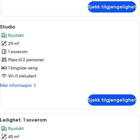
om
Sjekk tilgjengelighet
Rom
Åpne
Rom
5
Studio
alle
Byutsikt
bildene
29 m²
av
Studio
1 soverom
Plass til 2 personer
1 kingsize-seng
Wi-fi inkludert
Mer
Mer informasjon
informasjon
om
Sjekk tilgjengelighet
Studio
Åpne
Rom
7
Leilighet, 1 soverom
alle
Byutsikt
bildene
45 m²
av