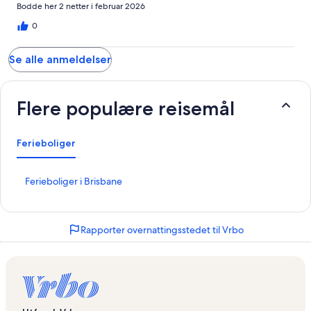
Bodde her 2 netter i februar 2026
0
Se alle anmeldelser
Flere populære reisemål
Ferieboliger
L
Ferieboliger i Brisbane
i
n
k
Rapporter overnattingsstedet til Vrbo
s
o
m
å
p
n
e