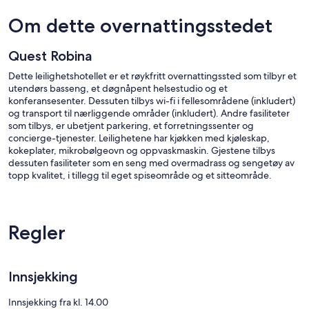
Om dette overnattingsstedet
Quest Robina
Dette leilighetshotellet er et røykfritt overnattingssted som tilbyr et
utendørs basseng, et døgnåpent helsestudio og et
konferansesenter. Dessuten tilbys wi-fi i fellesområdene (inkludert)
og transport til nærliggende områder (inkludert). Andre fasiliteter
som tilbys, er ubetjent parkering, et forretningssenter og
concierge-tjenester. Leilighetene har kjøkken med kjøleskap,
kokeplater, mikrobølgeovn og oppvaskmaskin. Gjestene tilbys
dessuten fasiliteter som en seng med overmadrass og sengetøy av
topp kvalitet, i tillegg til eget spiseområde og et sitteområde.
Quest Robina har 102 rom med airconditioning, safe og
designertoalettartikler. Disse individuelt innredede og møblerte
rommene har separat sitteområde. Sengene med overmadrass har
Regler
sengetøy av topp kvalitet. LCD-TV inkluderer kabel-TV.
Gjesterommene ved dette leilighetshotellet med 4,5 stjerner har
kjøkken med kjøleskap/fryseboks i full størrelse, komfyrtopp,
mikrobølgeovn og eget spiseområde. Badene har dusj og hårføner.
Innsjekking
Dette leilighetshotellet i Gold Coast tilbyr kablet internett inkludert i
prisen. Forretningsfasiliteter omfatter skrivebord og telefon.
Innsjekking fra kl. 14.00