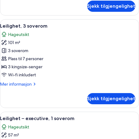
om
Sjekk tilgjengelighet
Leilighet,
2
soverom
Åpne
Oppholdsområde
6
Leilighet, 3 soverom
alle
Hageutsikt
bildene
101 m²
av
Leilighet,
3 soverom
3
Plass til 7 personer
soverom
3 kingsize-senger
Wi-fi inkludert
Mer
Mer informasjon
informasjon
om
Sjekk tilgjengelighet
Leilighet,
3
soverom
Åpne
Rom
9
Leilighet – executive, 1 soverom
alle
Hageutsikt
bildene
57 m²
av