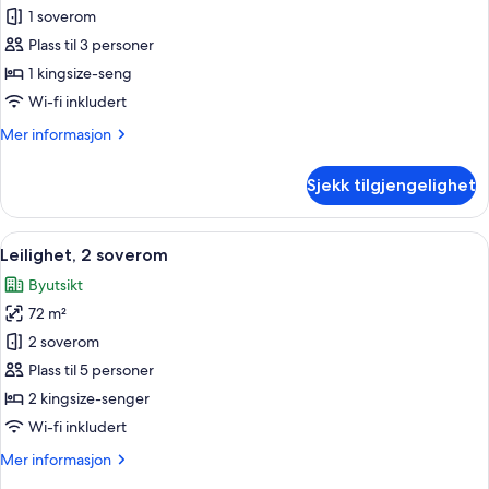
Leilighet,
1 soverom
1
Plass til 3 personer
soverom
1 kingsize-seng
Wi-fi inkludert
Mer
Mer informasjon
informasjon
om
Sjekk tilgjengelighet
Leilighet,
1
soverom
Åpne
Rom
9
Leilighet, 2 soverom
alle
Byutsikt
bildene
72 m²
av
Leilighet,
2 soverom
2
Plass til 5 personer
soverom
2 kingsize-senger
Wi-fi inkludert
Mer
Mer informasjon
informasjon