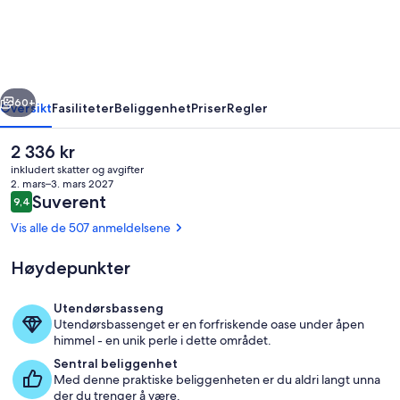
rige
Neste
60+
Oversikt
Fasiliteter
Beliggenhet
Priser
Regler
Den
2 336 kr
nåværende
inkludert skatter og avgifter
prisen
2. mars–3. mars 2027
er
Anmeldelser
Suverent
9,4
9,4 av 10 –
2 336 kr
Vis alle de 507 anmeldelsene
Høydepunkter
Terrasse/patio
Utendørsbasseng
Utendørsbassenget er en forfriskende oase under åpen
himmel - en unik perle i dette området.
Sentral beliggenhet
Med denne praktiske beliggenheten er du aldri langt unna
der du trenger å være.