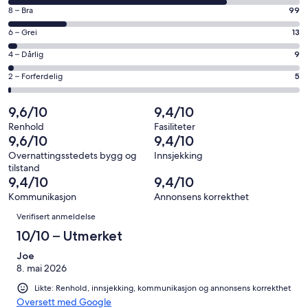
på
vindu
Rangering
8 – Bra
99
10
på
−
Rangering
6 – Grei
13
8
Utmerket.
på
−
Rangering
4 – Dårlig
9
381
6
Bra.
på
av
−
Rangering
2 – Forferdelig
5
99
4
totalt
Grei.
på
av
−
507
13
2
9,6/10
9,4/10
totalt
Dårlig.
anmeldelser.
av
−
507
9
Renhold
Fasiliteter
totalt
Forferdelig.
9,6/10
9,4/10
anmeldelser.
av
507
5
totalt
Overnattingsstedets bygg og
Innsjekking
anmeldelser.
av
tilstand
507
totalt
9,4/10
9,4/10
anmeldelser.
507
Kommunikasjon
Annonsens korrekthet
anmeldelser.
Anmeldelser
Verifisert anmeldelse
10/10 – Utmerket
Joe
8. mai 2026
Likte: Renhold, innsjekking, kommunikasjon og annonsens korrekthet
Oversett med Google