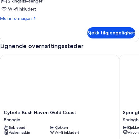
Leilighet
2 kingsize-senger
–
Wi-fi inkludert
superior,
Mer
Mer informasjon
2
informasjon
soverom
om
Sjekk tilgjengelighet
Leilighet
–
Lignende overnattingssteder
superior,
2
soverom
Cybele Bush Haven Gold Coast
Springb
Cybele
Springb
Cybele Bush Haven Gold Coast
Spring
Bush
Canyon
Bonogin
Springb
Haven
Cabin
Boblebad
Kjøkken
Kjøkk
Gold
Springb
Vaskemaskin
Wi-fi inkludert
Aircon
Coast