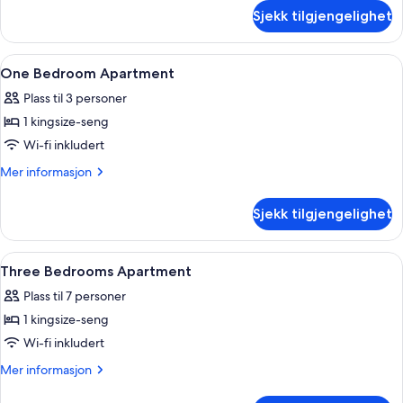
om
Sjekk tilgjengelighet
Leilighet
–
executive,
Åpne
Eget kjøkken
3
2
One Bedroom Apartment
alle
soverom
Plass til 3 personer
bildene
1 kingsize-seng
av
One
Wi-fi inkludert
Bedroom
Mer
Mer informasjon
Apartment
informasjon
om
Sjekk tilgjengelighet
One
Bedroom
Apartment
Åpne
Rom
7
Three Bedrooms Apartment
alle
Plass til 7 personer
bildene
1 kingsize-seng
av
Three
Wi-fi inkludert
Bedrooms
Mer
Mer informasjon
Apartment
informasjon
om