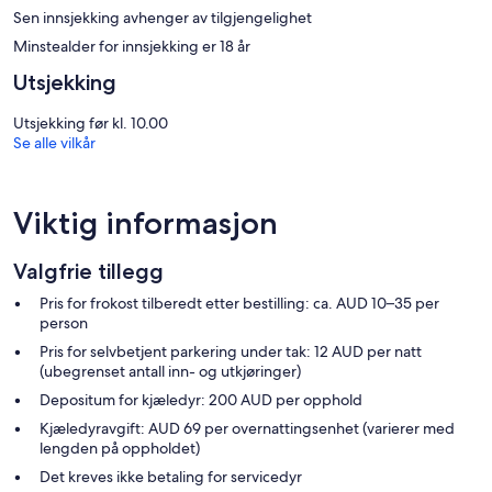
Lokalsamtaler og fjernsamtaler er inkludert (begrensninger kan
Sen innsjekking avhenger av tilgjengelighet
gjelde). Rengjøring tilbys daglig, og det er mulig å be om
Minstealder for innsjekking er 18 år
allergitestet sengetøy.
Utsjekking
Fritidsfasiliteter ved dette leilighetshotellet er et utendørs basseng
og et døgnåpent helsestudio.
Utsjekking før kl. 10.00
Fritidsaktivitetene som er oppført nedenfor, er tilgjengelige enten
Se alle vilkår
på overnattingsstedet eller i nærområdet. Avgifter kan tilkomme.
Viktig informasjon
Valgfrie tillegg
Pris for frokost tilberedt etter bestilling: ca. AUD 10–35 per
person
Pris for selvbetjent parkering under tak: 12 AUD per natt
(ubegrenset antall inn- og utkjøringer)
Depositum for kjæledyr: 200 AUD per opphold
Kjæledyravgift: AUD 69 per overnattingsenhet (varierer med
lengden på oppholdet)
Det kreves ikke betaling for servicedyr