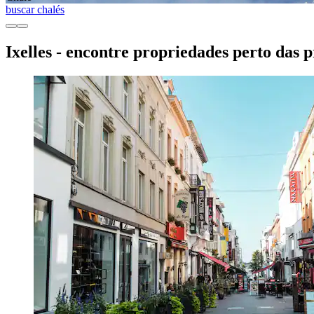
buscar chalés
Ixelles - encontre propriedades perto das p