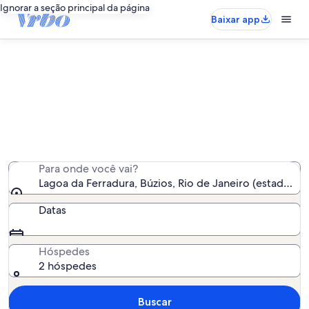
Ignorar a seção principal da página
Baixar app
Aluguéis por temporada perto de
Lagoa da Ferradura
Encontramos 875 aluguéis por temporada para você -
insira suas datas para ver a disponibilidade
Para onde você vai?
Lagoa da Ferradura, Búzios, Rio de Janeiro (estado), Br
Datas
Hóspedes
2 hóspedes
Buscar