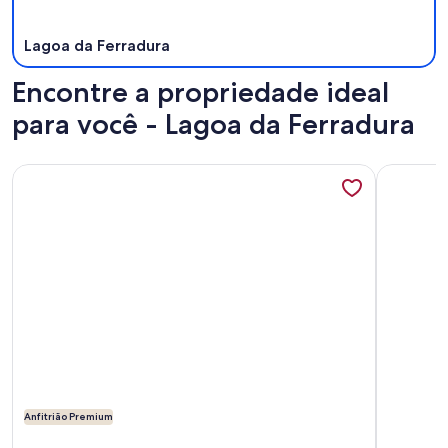
Lagoa da Ferradura
Encontre a propriedade ideal
para você - Lagoa da Ferradura
Mais informações sobre Casa de 6 suítes, na beira da praia 
Mais info
Anfitrião Premium
Mais informações sobre Casa de 6 suítes, na beira da praia 
Mais info