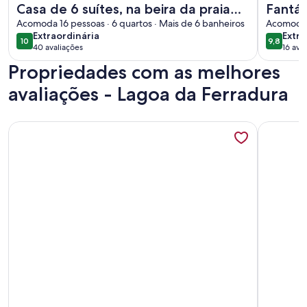
Casa de 6 suítes, na beira da praia
Fantás
da Ferradura
Acomoda 16 pessoas · 6 quartos · Mais de 6 banheiros
3 min 
Acomoda 1
extraordinária
extra
Extraordinária
Extra
10
9,8
10 de 10
9,8 de 1
40 avaliações
16 ava
(40
(16
Propriedades com as melhores
avaliações)
avali
avaliações - Lagoa da Ferradura
Mais informações sobre Tranquilidade no canto direito da F
Mais inf