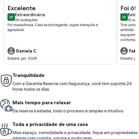
Mais informações sobre Tranquilidade no canto direito da F
Mais inf
Excelente
Foi ót
extraordinária
extra
Extraordinária
Extra
10
10
10 de 10
10 de 10
30 avaliações
12 ava
(30
(12
Foi maravilhosa. Casa aconchegante, super tranquila e
Tive uma e
avaliações)
avali
agradável.
anfitrião f
equipament
confortavel
Daniela C.
Fabi
Estadia: jan. 2025
Estadia: ja
Tranquilidade
Com a Garantia Reserve com Segurança, você tem suporte 24
horas todos os dias.
Mais tempo para relaxar
Da reserva à estadia, todo o processo é simples e intuitivo.
Toda a privacidade de uma casa
Mais espaço, comodidade e privacidade: fique em propriedades
inteiras com cozinha, piscina e muito mais.