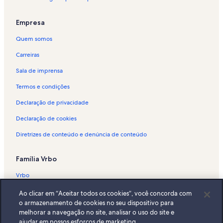
Cabo Frio
Aluguéis por temporada - Praia do Foguete
Empresa
Aluguéis por temporada - Praia das Dunas
Quem somos
Aluguéis por temporada - Canal do Itajuru
Carreiras
Aluguéis por temporada - Capela de São Benedito
Sala de imprensa
Aluguéis por temporada - Vila Blanche
Termos e condições
Aluguéis por temporada - Braga
Declaração de privacidade
Aluguéis por temporada - Prainha
Declaração de cookies
Aluguéis por temporada - Parque Central
Diretrizes de conteúdo e denúncia de conteúdo
Aluguéis por temporada - Cabo Frio
Aluguéis por temporada - Rua dos Biquínis
Família Vrbo
Aluguéis por temporada - Canal
Vrbo
Aluguéis por temporada - Passagem
Abritel.fr
Ao clicar em “Aceitar todos os cookies”, você concorda com
Aluguéis por temporada - Praia de Geribá
o armazenamento de cookies no seu dispositivo para
FeWo-direkt.de
Aluguéis por temporada - Ogiva
melhorar a navegação no site, analisar o uso do site e
ajudar em nossos esforços de marketing.