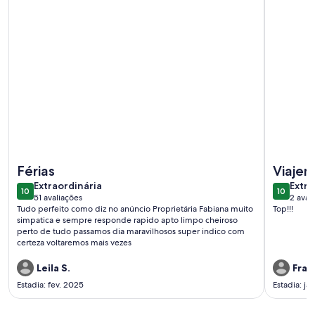
Mais informações sobre APARTMENT WITH<br>VIEW OF P
Mais info
Férias
Viajem
extraordinária
extra
Extraordinária
Extra
10
10
10 de 10
10 de 10
51 avaliações
2 aval
(51
(2
Tudo perfeito como diz no anúncio Proprietária Fabiana muito
Top!!!
avaliações)
avali
simpatica e sempre responde rapido apto limpo cheiroso
perto de tudo passamos dia maravilhosos super indico com
certeza voltaremos mais vezes
Leila S.
Fran
Estadia: fev. 2025
Estadia: ja