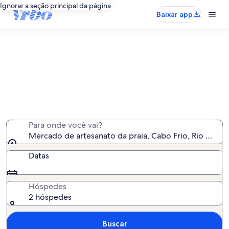
Ignorar a seção principal da página
Baixar app
Aluguéis por temporada perto de
Mercado de artesanato da praia
Encontramos 2.138 aluguéis por temporada para você -
insira suas datas para ver a disponibilidade
Para onde você vai?
Mercado de artesanato da praia, Cabo Frio, Rio de Jane
Datas
Hóspedes
2 hóspedes
Buscar