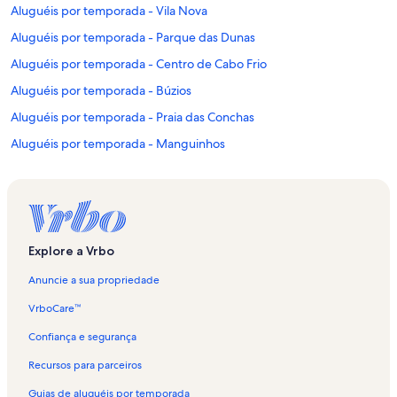
Aluguéis por temporada - Vila Nova
Aluguéis por temporada - Parque das Dunas
Aluguéis por temporada - Centro de Cabo Frio
Aluguéis por temporada - Búzios
Aluguéis por temporada - Praia das Conchas
Aluguéis por temporada - Manguinhos
Aluguéis por temporada - Arraial do Cabo
Aluguéis por temporada - Museu do Surf
Aluguéis por temporada - Praça das Águas
Aluguéis por temporada - Peró
Explore a Vrbo
Aluguéis por temporada - Algodoal
Anuncie a sua propriedade
Aluguéis por temporada - Portinho
VrboCare™
Aluguéis por temporada - Capela de Nossa Senhora da Guia
Confiança e segurança
Aluguéis por temporada - Ilha do Japonês
Recursos para parceiros
Aluguéis por temporada - Paróquia Nossa Senhora da Assunção de
Guias de aluguéis por temporada