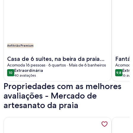
Anfitrião Premium
Mais informações sobre Casa de 6 suítes, na beira da praia 
Mais info
Casa de 6 suítes, na beira da praia
Fantás
da Ferradura
Acomoda 16 pessoas · 6 quartos · Mais de 6 banheiros
3 min 
Acomoda 1
extraordinária
extra
Extraordinária
Extra
10
9,8
10 de 10
9,8 de 1
40 avaliações
16 ava
(40
(16
Propriedades com as melhores
avaliações)
avali
avaliações - Mercado de
artesanato da praia
Mais informações sobre APARTMENT WITH<br>VIEW OF P
Mais info