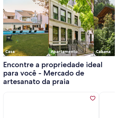
Casa
Apartamento
Cabana
Encontre a propriedade ideal
para você - Mercado de
artesanato da praia
Mais informações sobre Casa de 6 suítes, na beira da praia 
Mais info