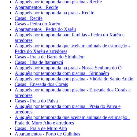
Aluguéis por temporada com piscina - Recife
Apartamentos - Recife
Aluguéis por temporada na praia - Recife
Casas - Recife
Casas - Pedra do Xaréu
Apartamentos - Pedra do Xaréu
Aluguéis por temporada para famílias - Pedra do Xaréu e
arredores
Aluguéis por temporada que aceitam animais de estimação -
Pedra do Xaréu e arredores
Casas - Praia de Barra do Sirinhaém
Casas - Ilha de Itamaracá
Aluguéis por temporada na praia - Nossa Senhora do Ó
Aluguéis por temporada com piscina - Sirinhaém
Aluguéis por temporada com piscina - Vitória de Santo Antão
Casas - Enseada dos Corais
Aluguéis por temporada com piscina - Enseada dos Corais e
arredores
Casas - Praia do Paiva
Aluguéis por temporada com piscina - Praia do Paiva e
arredores
Aluguéis por temporada que aceitam animais de estimação -
Praia de Muro Alto e arredores
Casas - Praia de Muro Alto
Apartamentos - Porto de Galinhas