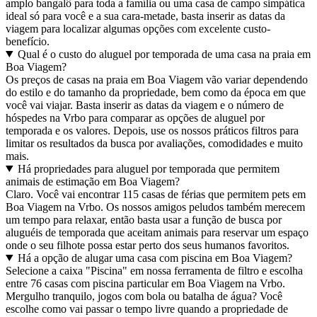
amplo bangalô para toda a família ou uma casa de campo simpática
ideal só para você e a sua cara-metade, basta inserir as datas da
viagem para localizar algumas opções com excelente custo-
benefício.
Qual é o custo do aluguel por temporada de uma casa na praia em
Boa Viagem?
Os preços de casas na praia em Boa Viagem vão variar dependendo
do estilo e do tamanho da propriedade, bem como da época em que
você vai viajar. Basta inserir as datas da viagem e o número de
hóspedes na Vrbo para comparar as opções de aluguel por
temporada e os valores. Depois, use os nossos práticos filtros para
limitar os resultados da busca por avaliações, comodidades e muito
mais.
Há propriedades para aluguel por temporada que permitem
animais de estimação em Boa Viagem?
Claro. Você vai encontrar 115 casas de férias que permitem pets em
Boa Viagem na Vrbo. Os nossos amigos peludos também merecem
um tempo para relaxar, então basta usar a função de busca por
aluguéis de temporada que aceitam animais para reservar um espaço
onde o seu filhote possa estar perto dos seus humanos favoritos.
Há a opção de alugar uma casa com piscina em Boa Viagem?
Selecione a caixa "Piscina" em nossa ferramenta de filtro e escolha
entre 76 casas com piscina particular em Boa Viagem na Vrbo.
Mergulho tranquilo, jogos com bola ou batalha de água? Você
escolhe como vai passar o tempo livre quando a propriedade de