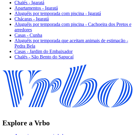
Chalés - Igaratá
Apartamentos - Igaratá
Aluguéis por temporada com piscina - Igaratá
Chácaras - Igaratá
Aluguéis por temporada com piscina - Cachoeira dos Pretos e
arredores
Casas - Cunha
Aluguéis por temporada que aceitam animais de estimação -
Pedra Bela
Casas - Jardim do Embaixador
Chalés - São Bento do Sapucaí
Explore a Vrbo