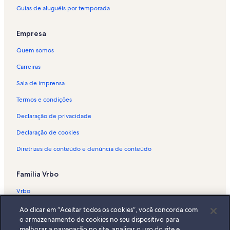
Guias de aluguéis por temporada
Aluguéis por temporada - Campos do Jordão
Aluguéis por temporada - Tênis Clube Campos do Jordão
Empresa
Aluguéis por temporada - Vila Inglesa
Quem somos
Aluguéis por temporada - Abernéssia
Carreiras
Aluguéis por temporada - Cachoeira do Véu da Noiva
Sala de imprensa
Aluguéis por temporada - Vale Encantado
Termos e condições
Aluguéis por temporada - Jaguaribe
Declaração de privacidade
Aluguéis por temporada - Altus Turismo Ecológico
Declaração de cookies
Aluguéis por temporada - Colinas Capivari
Diretrizes de conteúdo e denúncia de conteúdo
Aluguéis por temporada - Campos do Jordão Convention Center
Aluguéis por temporada - Parque do Capivari
Família Vrbo
Aluguéis por temporada - Vila Natal
Vrbo
Aluguéis por temporada - Jardim do Embaixador
Abritel.fr
Ao clicar em “Aceitar todos os cookies”, você concorda com
Aluguéis por temporada - Vila Mantiqueira
o armazenamento de cookies no seu dispositivo para
FeWo-direkt.de
Aluguéis por temporada - Vila Poran
melhorar a navegação no site, analisar o uso do site e