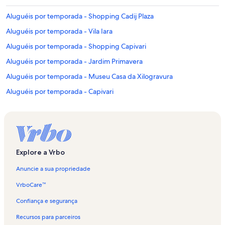
Aluguéis por temporada - Shopping Cadij Plaza
Aluguéis por temporada - Vila Iara
Aluguéis por temporada - Shopping Capivari
Aluguéis por temporada - Jardim Primavera
Aluguéis por temporada - Museu Casa da Xilogravura
Aluguéis por temporada - Capivari
Aluguéis por temporada - Loteamento Jardim Véu da Noiva
Aluguéis por temporada - Bondinho do Morro do Elefante
Aluguéis por temporada - Centro Universitário Senac Campos do
Jordão
Explore a Vrbo
Aluguéis por temporada - Jardim Europa
Anuncie a sua propriedade
Aluguéis por temporada - Alto do Capivari
VrboCare™
Aluguéis por temporada - Jardim Alpestre
Confiança e segurança
Aluguéis por temporada - Pico do Imbiri
Recursos para parceiros
Aluguéis por temporada - Fábrica de Chocolates Araucária