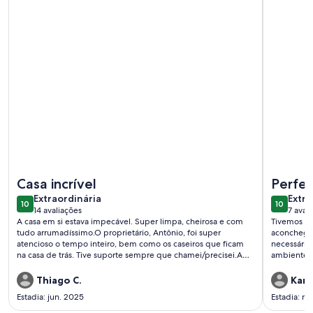
Mais informações sobre LINDA CASA C. DO JORDÃO
Mais info
Casa incrível
Perfei
extraordinária
extra
Extraordinária
Extra
10
10
10 de 10
10 de 10
14 avaliações
7 aval
(14
(7
A casa em si estava impecável. Super limpa, cheirosa e com
Tivemos di
avaliações)
avali
tudo arrumadíssimo.O proprietário, Antônio, foi super
aconchegan
atencioso o tempo inteiro, bem como os caseiros que ficam
necessário
na casa de trás. Tive suporte sempre que chamei/precisei.A
ambiente m
localização é muito boa, num lugar super quieto e tranquilo,
bem, sempr
ficando a alguns minutos do centro de carro. Super
Recomendo
Thiago C.
Karla
recomendo.
incrível!
Estadia: jun. 2025
Estadia: m