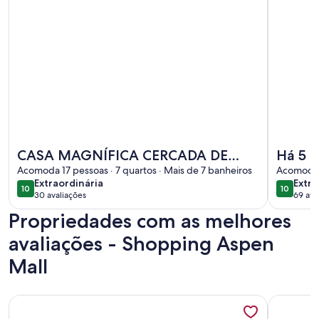
Mais informações sobre CASA MAGNÍFICA CERCADA DE 
Mais info
CASA MAGNÍFICA CERCADA DE
Há 5 m
MATA NATIVA, PARA QUEM QUER
Acomoda 17 pessoas · 7 quartos · Mais de 7 banheiros
cidade
Acomoda 1
extraordinária
extra
Extraordinária
Extra
SOSSEGO
turístic
10
10
10 de 10
10 de 10
30 avaliações
69 ava
(30
(69
Propriedades com as melhores
avaliações)
avali
avaliações - Shopping Aspen
Mall
Mais informações sobre LINDA CASA C. DO JORDÃO
Mais info