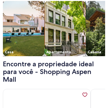
Busque casas
Busque apartamentos
buscar caba
Casa
Apartamento
Cabana
Encontre a propriedade ideal
para você - Shopping Aspen
Mall
Mais informações sobre CASA MAGNÍFICA CERCADA DE 
Mais info