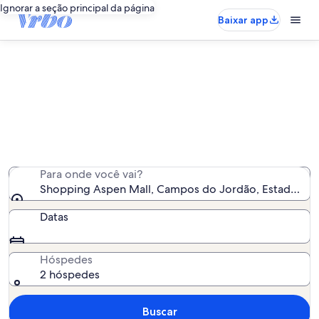
Ignorar a seção principal da página
Baixar app
Aluguéis por temporada perto de
Shopping Aspen Mall
Encontramos 456 aluguéis por temporada para você -
insira suas datas para ver a disponibilidade
Para onde você vai?
Shopping Aspen Mall, Campos do Jordão, Estado de Sã
Datas
Hóspedes
2 hóspedes
Buscar