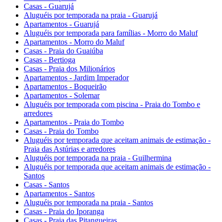
Casas - Guarujá
Aluguéis por temporada na praia - Guarujá
Apartamentos - Guarujá
Aluguéis por temporada para famílias - Morro do Maluf
Apartamentos - Morro do Maluf
Casas - Praia do Guaiúba
Casas - Bertioga
Casas - Praia dos Milionários
Apartamentos - Jardim Imperador
Apartamentos - Boqueirão
Apartamentos - Solemar
Aluguéis por temporada com piscina - Praia do Tombo e
arredores
Apartamentos - Praia do Tombo
Casas - Praia do Tombo
Aluguéis por temporada que aceitam animais de estimação -
Praia das Astúrias e arredores
Aluguéis por temporada na praia - Guilhermina
Aluguéis por temporada que aceitam animais de estimação -
Santos
Casas - Santos
Apartamentos - Santos
Aluguéis por temporada na praia - Santos
Casas - Praia do Iporanga
Casas - Praia das Pitangueiras