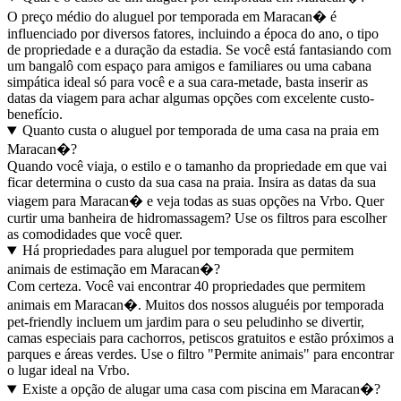
O preço médio do aluguel por temporada em Maracan� é
influenciado por diversos fatores, incluindo a época do ano, o tipo
de propriedade e a duração da estadia. Se você está fantasiando com
um bangalô com espaço para amigos e familiares ou uma cabana
simpática ideal só para você e a sua cara-metade, basta inserir as
datas da viagem para achar algumas opções com excelente custo-
benefício.
Quanto custa o aluguel por temporada de uma casa na praia em
Maracan�?
Quando você viaja, o estilo e o tamanho da propriedade em que vai
ficar determina o custo da sua casa na praia. Insira as datas da sua
viagem para Maracan� e veja todas as suas opções na Vrbo. Quer
curtir uma banheira de hidromassagem? Use os filtros para escolher
as comodidades que você quer.
Há propriedades para aluguel por temporada que permitem
animais de estimação em Maracan�?
Com certeza. Você vai encontrar 40 propriedades que permitem
animais em Maracan�. Muitos dos nossos aluguéis por temporada
pet-friendly incluem um jardim para o seu peludinho se divertir,
camas especiais para cachorros, petiscos gratuitos e estão próximos a
parques e áreas verdes. Use o filtro "Permite animais" para encontrar
o lugar ideal na Vrbo.
Existe a opção de alugar uma casa com piscina em Maracan�?