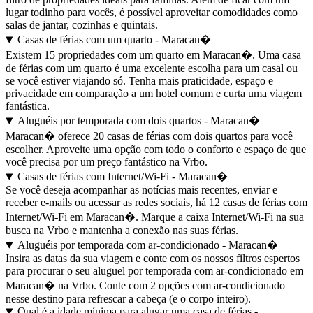
lugar todinho para vocês, é possível aproveitar comodidades como
salas de jantar, cozinhas e quintais.
Casas de férias com um quarto - Maracan�
Existem 15 propriedades com um quarto em Maracan�. Uma casa
de férias com um quarto é uma excelente escolha para um casal ou
se você estiver viajando só. Tenha mais praticidade, espaço e
privacidade em comparação a um hotel comum e curta uma viagem
fantástica.
Aluguéis por temporada com dois quartos - Maracan�
Maracan� oferece 20 casas de férias com dois quartos para você
escolher. Aproveite uma opção com todo o conforto e espaço de que
você precisa por um preço fantástico na Vrbo.
Casas de férias com Internet/Wi-Fi - Maracan�
Se você deseja acompanhar as notícias mais recentes, enviar e
receber e-mails ou acessar as redes sociais, há 12 casas de férias com
Internet/Wi-Fi em Maracan�. Marque a caixa Internet/Wi-Fi na sua
busca na Vrbo e mantenha a conexão nas suas férias.
Aluguéis por temporada com ar-condicionado - Maracan�
Insira as datas da sua viagem e conte com os nossos filtros espertos
para procurar o seu aluguel por temporada com ar-condicionado em
Maracan� na Vrbo. Conte com 2 opções com ar-condicionado
nesse destino para refrescar a cabeça (e o corpo inteiro).
Qual é a idade mínima para alugar uma casa de férias -