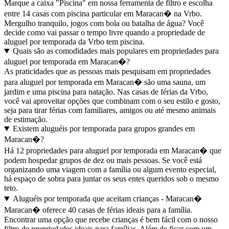
Marque a caixa "Piscina" em nossa ferramenta de filtro e escolha
entre 14 casas com piscina particular em Maracan� na Vrbo.
Mergulho tranquilo, jogos com bola ou batalha de água? Você
decide como vai passar o tempo livre quando a propriedade de
aluguel por temporada da Vrbo tem piscina.
Quais são as comodidades mais populares em propriedades para
aluguel por temporada em Maracan�?
As praticidades que as pessoas mais pesquisam em propriedades
para aluguel por temporada em Maracan� são uma sauna, um
jardim e uma piscina para natação. Nas casas de férias da Vrbo,
você vai aproveitar opções que combinam com o seu estilo e gosto,
seja para tirar férias com familiares, amigos ou até mesmo animais
de estimação.
Existem aluguéis por temporada para grupos grandes em
Maracan�?
Há 12 propriedades para aluguel por temporada em Maracan� que
podem hospedar grupos de dez ou mais pessoas. Se você está
organizando uma viagem com a família ou algum evento especial,
há espaço de sobra para juntar os seus entes queridos sob o mesmo
teto.
Aluguéis por temporada que aceitam crianças - Maracan�
Maracan� oferece 40 casas de férias ideais para a família.
Encontrar uma opção que recebe crianças é bem fácil com o nosso
filtro de propriedades ideais para famílias. Além de ficar com um