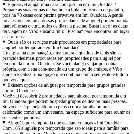
É possível alugar uma casa com piscina em Imi Ouaddar?
Prepare as suas roupas de banho e a boia em formato de patinho,
pois há 78 casas com piscina privativa em Imi Ouaddar. Agende
uma estadia em uma dessas propriedades de aluguel por temporada
maravilhosas e curta todos os dias na piscina. Basta inserir as datas
da viagem na Vrbo e usar o filtro "Piscina" para encontrar um lugar
e se refrescar.
Quais são os serviços mais procurados em propriedades para
aluguel por temporada em Imi Ouaddar?
Uma piscina para natação, uma lareira e quadras de tênis são as
praticidades mais procuradas em propriedades para aluguel por
temporada em Imi Ouaddar. Se você planeja viajar por conta
própria, com a sua cara-metade ou um grupo de amigos, a Vrbo
ajuda a localizar uma opção que combina com o seu estilo e tudo o
que você quer.
Existem opções de aluguel por temporada para grupos grandes
em Imi Ouaddar?
Você vai descobrir 2 propriedades para aluguel por temporada em
Imi Ouaddar que podem hospedar grupos de dez ou mais pessoas.
Se você está planejando uma pausa com a família ou uma
celebração como um aniversário, há espaço suficiente para reunir os
seus entes queridos.
Aluguéis por temporada que aceitam crianças - Imi Ouaddar
Com 105 aluguéis por temporada que são ideais para a família para
você escolher em Imi Ouaddar, essa é uma ótima hora de mostrar às