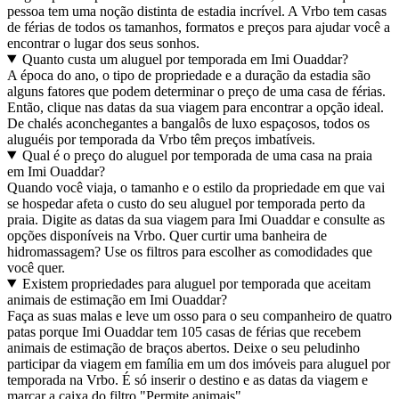
pessoa tem uma noção distinta de estadia incrível. A Vrbo tem casas
de férias de todos os tamanhos, formatos e preços para ajudar você a
encontrar o lugar dos seus sonhos.
Quanto custa um aluguel por temporada em Imi Ouaddar?
A época do ano, o tipo de propriedade e a duração da estadia são
alguns fatores que podem determinar o preço de uma casa de férias.
Então, clique nas datas da sua viagem para encontrar a opção ideal.
De chalés aconchegantes a bangalôs de luxo espaçosos, todos os
aluguéis por temporada da Vrbo têm preços imbatíveis.
Qual é o preço do aluguel por temporada de uma casa na praia
em Imi Ouaddar?
Quando você viaja, o tamanho e o estilo da propriedade em que vai
se hospedar afeta o custo do seu aluguel por temporada perto da
praia. Digite as datas da sua viagem para Imi Ouaddar e consulte as
opções disponíveis na Vrbo. Quer curtir uma banheira de
hidromassagem? Use os filtros para escolher as comodidades que
você quer.
Existem propriedades para aluguel por temporada que aceitam
animais de estimação em Imi Ouaddar?
Faça as suas malas e leve um osso para o seu companheiro de quatro
patas porque Imi Ouaddar tem 105 casas de férias que recebem
animais de estimação de braços abertos. Deixe o seu peludinho
participar da viagem em família em um dos imóveis para aluguel por
temporada na Vrbo. É só inserir o destino e as datas da viagem e
marcar a caixa do filtro "Permite animais".