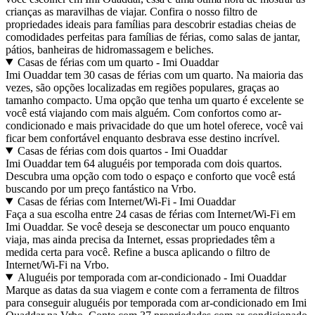
crianças as maravilhas de viajar. Confira o nosso filtro de
propriedades ideais para famílias para descobrir estadias cheias de
comodidades perfeitas para famílias de férias, como salas de jantar,
pátios, banheiras de hidromassagem e beliches.
Casas de férias com um quarto - Imi Ouaddar
Imi Ouaddar tem 30 casas de férias com um quarto. Na maioria das
vezes, são opções localizadas em regiões populares, graças ao
tamanho compacto. Uma opção que tenha um quarto é excelente se
você está viajando com mais alguém. Com confortos como ar-
condicionado e mais privacidade do que um hotel oferece, você vai
ficar bem confortável enquanto desbrava esse destino incrível.
Casas de férias com dois quartos - Imi Ouaddar
Imi Ouaddar tem 64 aluguéis por temporada com dois quartos.
Descubra uma opção com todo o espaço e conforto que você está
buscando por um preço fantástico na Vrbo.
Casas de férias com Internet/Wi-Fi - Imi Ouaddar
Faça a sua escolha entre 24 casas de férias com Internet/Wi-Fi em
Imi Ouaddar. Se você deseja se desconectar um pouco enquanto
viaja, mas ainda precisa da Internet, essas propriedades têm a
medida certa para você. Refine a busca aplicando o filtro de
Internet/Wi-Fi na Vrbo.
Aluguéis por temporada com ar-condicionado - Imi Ouaddar
Marque as datas da sua viagem e conte com a ferramenta de filtros
para conseguir aluguéis por temporada com ar-condicionado em Imi