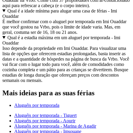
Ouaddar na Vrbo. Conte com 37 propriedades com ar-condicionado
aqui para refrescar a cabeça (e o corpo inteiro).
Qual é a idade mínima para alugar uma casa de férias - Imi
Ouaddar
É melhor confirmar com o aluguel por temporada em Imi Ouaddar
que você gostou na Vrbo, pois o limite de idade varia. Mas, em
geral, costuma ser de 16, 18 ou 21 anos.
Qual é a estadia máxima em um aluguel por temporada - Imi
Ouaddar
Isso depende da propriedade em Imi Ouaddar. Para visualizar uma
lista de opções que oferecem estadias prolongadas, basta inserir as
datas e a quantidade de hóspedes na página de busca da Vrbo. Você
vai ficar com o lugar todo para você, além de comodidades como
cozinha completa e um pátio para as crianças se divertirem. Busque
estadias de longa duração que ofereçam preços com descontos
semanais ou mensais.
Mais ideias para as suas férias
Aluguéis por temporada
Aluguéis por temporada - Tiguert
Aluguéis por temporada - Aourir
Aluguéis por temporada - Marina de Agadir
Aluguéis por temporada - Imsouane