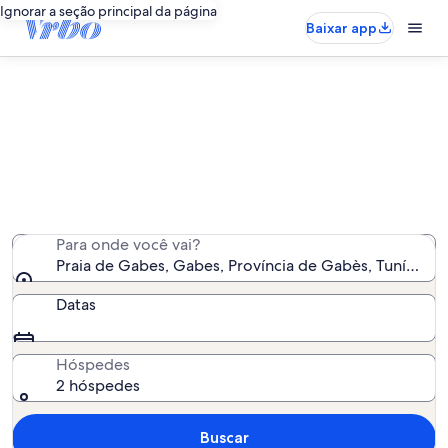
Ignorar a seção principal da página
Baixar app
Aluguéis por temporada perto de
Praia de Gabes
Encontramos 9 aluguéis por temporada para você -
insira suas datas para ver a disponibilidade
Para onde você vai?
Praia de Gabes, Gabes, Província de Gabès, Tunísia
Datas
Hóspedes
2 hóspedes
Buscar