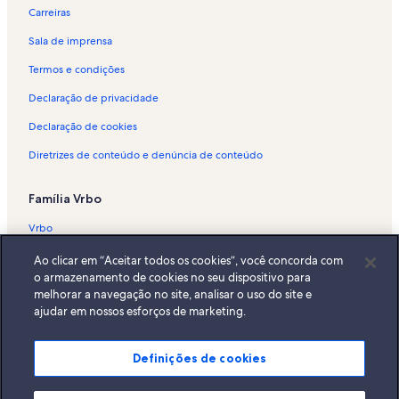
Carreiras
Sala de imprensa
Termos e condições
Declaração de privacidade
Declaração de cookies
Diretrizes de conteúdo e denúncia de conteúdo
Família Vrbo
Vrbo
Abritel.fr
Ao clicar em “Aceitar todos os cookies”, você concorda com
o armazenamento de cookies no seu dispositivo para
FeWo-direkt.de
melhorar a navegação no site, analisar o uso do site e
ajudar em nossos esforços de marketing.
Bookabach.co.nz
Stayz.com.au
Definições de cookies
© 2026 Vrbo, uma empresa do Expedia Group. Todos os direitos
reservados. Vrbo e o logotipo da Vrbo são marcas comerciais ou marcas