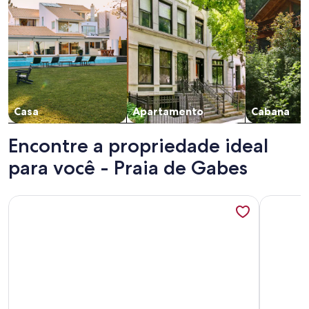
Casa
Apartamento
Cabana
Encontre a propriedade ideal
para você - Praia de Gabes
Mais informações sobre Farmhouse with swimming pool
Mais info