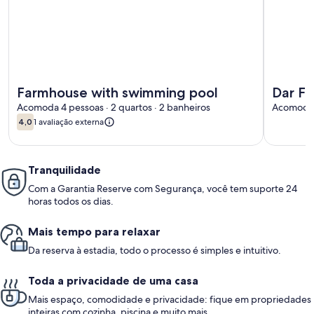
Mais informações sobre Farmhouse with swimming pool
Mais info
Farmhouse with swimming pool
Dar Fa
Acomoda 4 pessoas · 2 quartos · 2 banheiros
Acomoda 1
4,0
1 avaliação externa
4,0 de 10
Tranquilidade
Com a Garantia Reserve com Segurança, você tem suporte 24
horas todos os dias.
Mais tempo para relaxar
Da reserva à estadia, todo o processo é simples e intuitivo.
Toda a privacidade de uma casa
Mais espaço, comodidade e privacidade: fique em propriedades
inteiras com cozinha, piscina e muito mais.