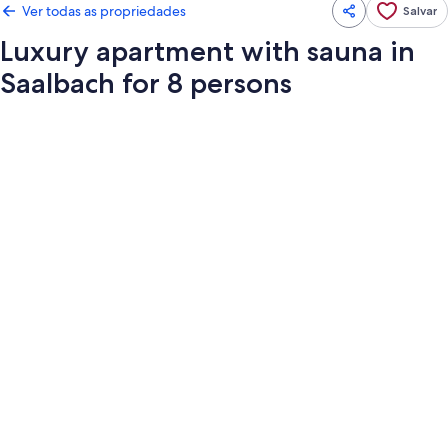
Ver todas as propriedades
Salvar
Luxury apartment with sauna in
Saalbach for 8 persons
Galeria
de
fotos
de