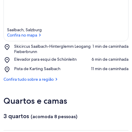
Saalbach, Salzburg
Confira no mapa
Place,
Skicircus Saalbach-Hinterglemm Leogang
‪1 min de caminhada‬
Skicircus
Fieberbrunn
Confira no mapa
Saalbach-
Place,
Elevador para esqui de Schönleitn
‪6 min de caminhada‬
Hinterglemm
Elevador
Leogang
Place,
Pista de Karting Saalbach
‪11 min de caminhada‬
para
Fieberbrunn
Pista
esqui
de
Confira tudo sobre a região
de
Karting
Schönleitn
Saalbach
Quartos e camas
3 quartos
(acomoda 8 pessoas)