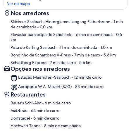
Ver no mapa
Nos arredores
Mapa
Skicircus Saalbach-Hinterglemm Leogang Fieberbrunn
- 1 min
de caminhada
- 0.0 km
Elevador para esqui de Schönleitn
- 6 min de caminhada
- 0.6
km
Pista de Karting Saalbach
- 11 min de caminhada
- 1.0 km
Bondinho de Schattberg X-Press
- 7 min de carro
- 5.6 km
Schattberg Express
- 7 min de carro
- 5.6 km
Opções nos arredores
Estação Maishofen-Saalbach - 12 min de carro
Aeroporto W.A. Mozart (SZG) - 83 min de carro
Restaurantes
‪Bauer's Schi-Alm - ‬6 min de carro
‪Asitzbräu - ‬64 min de carro
‪Dorfstadel - ‬6 min de carro
‪Hochwart Tenne - ‬8 min de caminhada