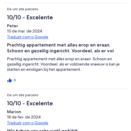
befestigte Handtuchhalter. Das Backblech war so stark
De um site parceiro
verschmutzt, dass wir es gar nicht nutzen konnten und es sich
auch nicht reinigen ließ. Geschirrspültabs fehlten ebenso wie
10/10 - Excelente
beispielsweise ein Toaster. Die Betten waren bequem, der
Peter
Ansprechpartner vor Ort nett, wir konnten früher als geplant in
10 de mar. de 2024
die Wohnung und sogar etwas länger als geplant drin bleiben.In
Summe viele Kleinigkeiten, die man vermutlich gut reparieren /
Traduzir com o Google
beheben kann.
Prachtig appartement met alles erop en eraan.
Schoon en gezellig ingericht. Voordeel, als er vol
Prachtig appartement met alles erop en eraan. Schoon en
gezellig ingericht. Voordeel, als er voldoende sneeuw is kan je
starten en eindigen bij het appartement.
0
De um site parceiro
10/10 - Excelente
Marion
18 de fev. de 2024
Traduzir com o Google
Wir haben uns sehr wohl gefühlt.