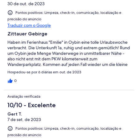
30 de out. de 2023
Pontos positivos: Limpeza, check-in, comunicação, localização e
precisão do anúncio
Traduzir com o Google
Zittauer Gebirge
Haben im Ferienhaus "Emilie" in Oybin eine tolle Urlaubswoche
verbracht. Die Unterkunft 1a, ruhig und extrem gemütlich! Rund
um Oybin jede Menge Wanderwege in unmittelbarer Nähe -
also nicht erst mit dem PKW kilometerweit zum
Wanderparkplatz. Kommen auf jeden Fall wieder um die kleine
Schwester des Elbsandsteingebirges weiter zu
Hospedou-se por 6 diárias em out. de 2023
erkunden/erwandern. Im Anschluss selbstverständlich den
Muskelkater in der "Emilie" auskurieren und wieder gemütliche
0
Stunden verbringen. Katja und Jan
Avaliação verificada
10/10 - Excelente
Gert T.
7 de set. de 2023
Pontos positivos: Limpeza, check-in, comunicação, localização e
precisão do anúncio