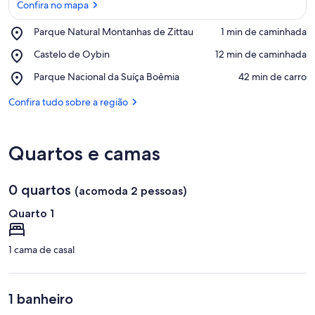
Confira no mapa
Place,
Parque Natural Montanhas de Zittau
‪1 min de caminhada‬
Parque
Confira no mapa
Place,
Castelo de Oybin
‪12 min de caminhada‬
Natural
Castelo
Montanhas
Place,
Parque Nacional da Suíça Boêmia
‪42 min de carro‬
de
de
Parque
Oybin
Zittau
Nacional
Confira tudo sobre a região
da
Suíça
Boêmia
Quartos e camas
0 quartos
(acomoda 2 pessoas)
Quarto 1
1 cama de casal
1 banheiro