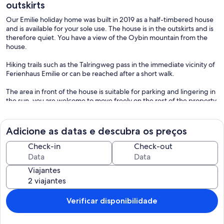
outskirts
Our Emilie holiday home was built in 2019 as a half-timbered house
and is available for your sole use. The house is in the outskirts and is
therefore quiet. You have a view of the Oybin mountain from the
house.
Hiking trails such as the Talringweg pass in the immediate vicinity of
Ferienhaus Emilie or can be reached after a short walk.
The area in front of the house is suitable for parking and lingering in
the sun, you are welcome to move freely on the rest of the property,
but it is not mowed there.
Our house is suitable for a maximum of two people and is generally
Adicione as datas e descubra os preços
only rented between mid-March and mid-October of a year.
Should you nevertheless have the pleasure of getting to know
Check-in
Check-out
Oybin from its winter side, a snow shovel is at your disposal - neither
on the driveway nor on the property is snow cleared or salt
Viajantes
scattered.
The ground floor is set up as an open sleeping, dining and cooking
area. There is also a bathroom on the lower floor.
Verificar disponibilidade
The attic is not accessible to you.