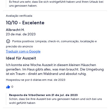
Es freut uns sehr, dass Sie sich wohlgefühlt haben und Ihren Urlaub bei
Herzliche Grüße C.Scholz
uns genossen haben.
Avaliação verificada
10/10 - Excelente
Albrecht H.
23 de mai. de 2023
Pontos positivos: Limpeza, check-in, comunicação, localização e
precisão do anúncio
Traduzir com o Google
Ideal für Auszeit
Ich konnte eine Woche Auszeit in diesem kleinen Häuschen
genießen. Im Haus gibts alles, was man braucht. Die Umgebung
ist ein Traum - direkt am Waldrand und absolut ruhig.
Hospedou-se por 6 diárias em mai. de 2023
0
Resposta de VrboOwner em 21 de jul. de 2023
Schön, dass Sie Ihre Auszeit bei uns genossen haben und sich bei uns
wohl gefühlt haben