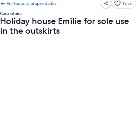
Ver todas as propriedades
Salvar
Casa inteira
Holiday house Emilie for sole use
in the outskirts
Galeria
de
fotos