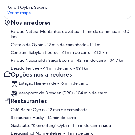
Kurort Oybin, Saxony
Ver no mapa
Nos arredores
Mapa
Parque Natural Montanhas de Zittau
- 1 min de caminhada
- 0.0
km
Castelo de Oybin
- 12 min de caminhada
- 1.1 km
Centrum Babylon Liberec
- 41 min de carro
- 41.3 km
Parque Nacional da Suíça Boêmia
- 42 min de carro
- 34.7 km
Berzdorfer See
- 44 min de carro
- 39.1 km
Opções nos arredores
Estação Hainewalde - 16 min de carro
Aeroporto de Dresden (DRS) - 104 min de carro
Restaurantes
‪Café Balzer Oybin - ‬12 min de caminhada
‪Restaurace Husky - ‬14 min de carro
‪Gaststätte "Kleine Burg" Oybin - ‬11 min de caminhada
‪Berggasthof Nonnenfelsen - ‬11 min de carro