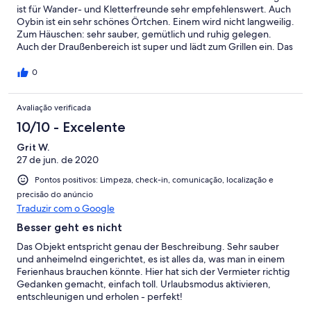
ist für Wander- und Kletterfreunde sehr empfehlenswert. Auch
Oybin ist ein sehr schönes Örtchen. Einem wird nicht langweilig.
Zum Häuschen: sehr sauber, gemütlich und ruhig gelegen.
Auch der Draußenbereich ist super und lädt zum Grillen ein. Das
Haus ist mit allem ausgestattet was man braucht. Einen kleinen
Verbesserungsvorschlag: Es gibt zwar Vorhänge, diese sind
0
aber nicht komplett blickdicht. Neue Vorhänge gegen die (ich
gebe zu sehr seltenen) Blicke der Nachbarn oder Wanderer und
Avaliação verificada
um nicht von der Sonne geweckt zu werden, würden das Haus
für uns perfekt machen.
10/10 - Excelente
Grit W.
27 de jun. de 2020
Pontos positivos: Limpeza, check-in, comunicação, localização e
precisão do anúncio
Traduzir com o Google
Besser geht es nicht
Das Objekt entspricht genau der Beschreibung. Sehr sauber
und anheimelnd eingerichtet, es ist alles da, was man in einem
Ferienhaus brauchen könnte. Hier hat sich der Vermieter richtig
Gedanken gemacht, einfach toll. Urlaubsmodus aktivieren,
entschleunigen und erholen - perfekt!