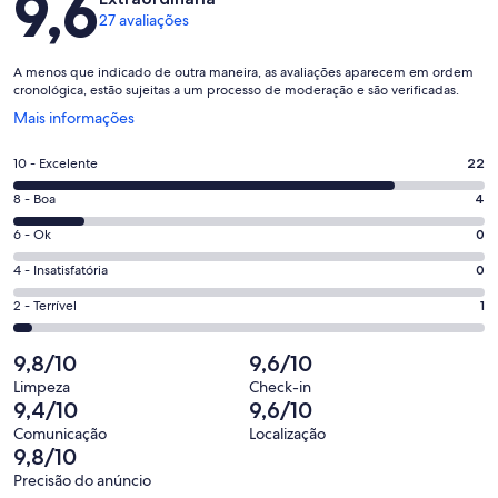
9,6
27 avaliações
A menos que indicado de outra maneira, as avaliações aparecem em ordem
cronológica, estão sujeitas a um processo de moderação e são verificadas.
Abre
Mais informações
em
uma
Nota
10 - Excelente
22
nova
10
janela
Nota
8 - Boa
4
-
8
Excelente.
Nota
6 - Ok
0
-
22
6
Boa.
Nota
4 - Insatisfatória
0
de
-
4
4
27
Ok.
Nota
2 - Terrível
1
de
-
avaliações
0
2
27
Insatisfatória.
de
-
9,8/10
9,6/10
avaliações
0
27
Terrível.
de
Limpeza
Check-in
avaliações
1
9,4/10
9,6/10
27
de
avaliações
Comunicação
Localização
27
9,8/10
avaliações
Precisão do anúncio