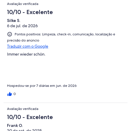
Avaliações
Avaliação verificada
10/10 - Excelente
Silke S.
6 de jul. de 2026
Pontos positivos: Limpeza, check-in, comunicação, localização e
precisão do anúncio
Traduzir com o Google
Immer wieder schön.
Hospedou-se por 7 diárias em jun. de 2026
0
Avaliação verificada
10/10 - Excelente
Frank O.
20 de set. de 2025