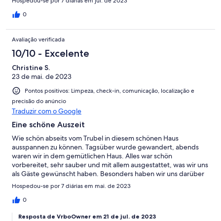
Hospedou-se por 7 diárias em jul. de 2023
0
Avaliação verificada
10/10 - Excelente
Christine S.
23 de mai. de 2023
Pontos positivos: Limpeza, check-in, comunicação, localização e
precisão do anúncio
Traduzir com o Google
Eine schöne Auszeit
Wie schön abseits vom Trubel in diesem schönen Haus
ausspannen zu können. Tagsüber wurde gewandert, abends
waren wir in dem gemütlichen Haus. Alles war schön
vorbereitet, sehr sauber und mit allem ausgestattet, was wir uns
als Gäste gewünscht haben. Besonders haben wir uns darüber
gefreut, dass auch Informationen und Wanderkarten von
Hospedou-se por 7 diárias em mai. de 2023
Familie Müller bereit gestellt wurden. An warmen Tagen haben
wir draußen vor dem Haus gefrühstückt und die Stille genossen.
0
Von Zeit zu Zeit kam eine Katze zu Besuch, was sicher nicht
Resposta de VrboOwner em 21 de jul. de 2023
geplant war und dennoch erfreute. Vielen Dank Familie Müller!