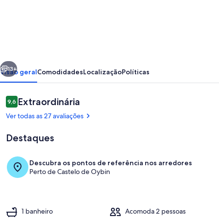
de
Holiday
house
Emilie
for
erior
Próximo
sole
13+
Visão geral
Comodidades
Localização
Políticas
use
in
Avaliações
Extraordinária
9,6
9,6 de 10
the
Ver todas as 27 avaliações
outskirts
Destaques
Descubra os pontos de referência nos arredores
Perto de Castelo de Oybin
Fachada
1 banheiro
Acomoda 2 pessoas