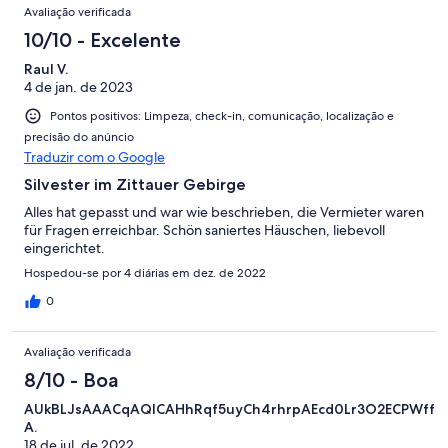
Avaliação verificada
10/10 - Excelente
Raul V.
4 de jan. de 2023
Pontos positivos: Limpeza, check-in, comunicação, localização e
precisão do anúncio
Traduzir com o Google
Silvester im Zittauer Gebirge
Alles hat gepasst und war wie beschrieben, die Vermieter waren
für Fragen erreichbar. Schön saniertes Häuschen, liebevoll
eingerichtet.
Hospedou-se por 4 diárias em dez. de 2022
0
Avaliação verificada
8/10 - Boa
AUkBLJsAAACqAQICAHhRqf5uyCh4rhrpAEcd0Lr3O2ECPWffS
A.
18 de jul. de 2022