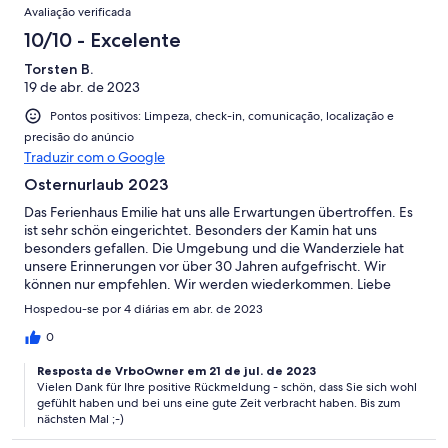
Avaliação verificada
10/10 - Excelente
Torsten B.
19 de abr. de 2023
Pontos positivos: Limpeza, check-in, comunicação, localização e
precisão do anúncio
Traduzir com o Google
Osternurlaub 2023
Das Ferienhaus Emilie hat uns alle Erwartungen übertroffen. Es
ist sehr schön eingerichtet. Besonders der Kamin hat uns
besonders gefallen. Die Umgebung und die Wanderziele hat
unsere Erinnerungen vor über 30 Jahren aufgefrischt. Wir
können nur empfehlen. Wir werden wiederkommen. Liebe
Grüße Simona & Torsten.
Hospedou-se por 4 diárias em abr. de 2023
0
Resposta de VrboOwner em 21 de jul. de 2023
Vielen Dank für Ihre positive Rückmeldung - schön, dass Sie sich wohl
gefühlt haben und bei uns eine gute Zeit verbracht haben. Bis zum
nächsten Mal ;-)