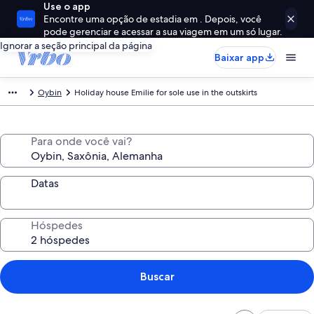
Use o app
Encontre uma opção de estadia em . Depois, você
pode gerenciar e acessar a sua viagem em um só lugar.
Ignorar a seção principal da página
Baixar app
Oybin
Holiday house Emilie for sole use in the outskirts
Para onde você vai?
Datas
Hóspedes
Buscar