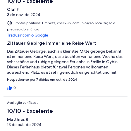
10/10 - Excelente
Olaf F.
3 de nov. de 2024
Pontos positivos: Limpeza, check-in, comunicação, localização e
precisão do anúncio
Traduzir com o Google
Zittauer Gebirge immer eine Reise Wert
Das Zittauer Gebirge, auch als kleinstes Mittelgebirge bekannt,
ist immer eine Reise Wert, dazu buchten wir für eine Woche das
sehr schöne und ruhige gelegene Ferienhaus Emilie in Oybin.
Dieses Ferienhaus bietet für zwei Personen vollkommen
ausreichend Platz, es ist sehr gemütlich eingerichtet und mit
dem vorhandenen Kamin kann man auch sehr romantische
Hospedou-se por 7 diárias em out. de 2024
Abende verbringen. Das Ferienhaus hat uns Freude gemacht
und wir können es nur weiter empfehlen. Danke das wir hier
0
Gast sein dürften.
Avaliação verificada
10/10 - Excelente
Matthias R.
13 de out. de 2024