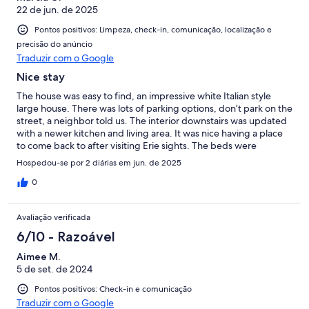
22 de jun. de 2025
Pontos positivos: Limpeza, check-in, comunicação, localização e
precisão do anúncio
Traduzir com o Google
Nice stay
The house was easy to find, an impressive white Italian style
large house. There was lots of parking options, don’t park on the
street, a neighbor told us. The interior downstairs was updated
with a newer kitchen and living area. It was nice having a place
to come back to after visiting Erie sights. The beds were
comfortable and we slept well. Overall a good stay. A few
Hospedou-se por 2 diárias em jun. de 2025
suggestions; the couch could be firmer as we sat and sank and
the television was hard to figure out so we used our computers.
0
Avaliação verificada
6/10 - Razoável
Aimee M.
5 de set. de 2024
Pontos positivos: Check-in e comunicação
Traduzir com o Google