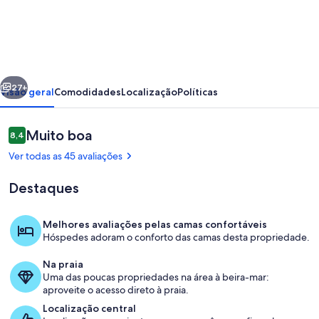
Historic
Family
Home
2
erior
Próximo
Mi
27+
Visão geral
Comodidades
Localização
Políticas
to
Lake
Avaliações
Muito boa
8,4
8,4 de 10
Erie
Ver todas as 45 avaliações
&
Destaques
Zoo!
Melhores avaliações pelas camas confortáveis
Hóspedes adoram o conforto das camas desta propriedade.
Cozinha privada
Na praia
Uma das poucas propriedades na área à beira-mar:
aproveite o acesso direto à praia.
Localização central