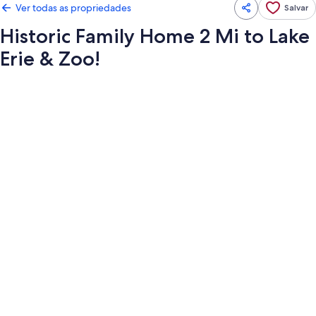
Ver todas as propriedades
Salvar
Historic Family Home 2 Mi to Lake
Erie & Zoo!
Galeria
de
fotos
de