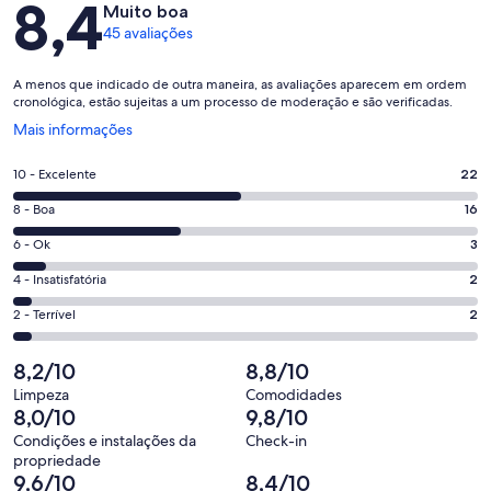
8,4
Muito boa
45 avaliações
A menos que indicado de outra maneira, as avaliações aparecem em ordem
cronológica, estão sujeitas a um processo de moderação e são verificadas.
Abre
Mais informações
em
uma
Nota
10 - Excelente
22
nova
10
janela
Nota
8 - Boa
16
-
8
Excelente.
Nota
6 - Ok
3
-
22
6
Boa.
Nota
4 - Insatisfatória
2
de
-
16
4
45
Ok.
Nota
2 - Terrível
2
de
-
avaliações
3
2
45
Insatisfatória.
de
-
8,2/10
8,8/10
avaliações
2
45
Terrível.
de
Limpeza
Comodidades
avaliações
2
8,0/10
9,8/10
45
de
avaliações
Condições e instalações da
Check-in
45
propriedade
avaliações
9,6/10
8,4/10