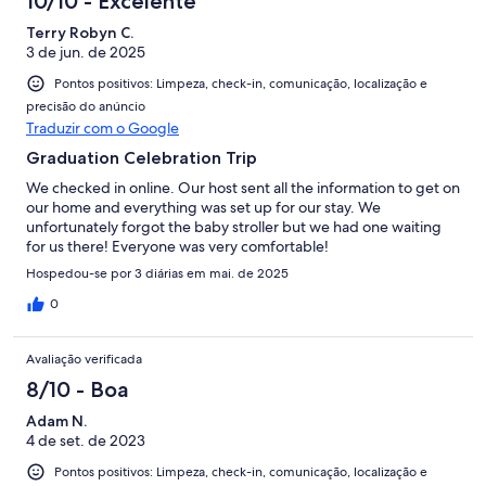
10/10 - Excelente
Terry Robyn C.
3 de jun. de 2025
Pontos positivos: Limpeza, check-in, comunicação, localização e
precisão do anúncio
Traduzir com o Google
Graduation Celebration Trip
We checked in online. Our host sent all the information to get on
our home and everything was set up for our stay. We
unfortunately forgot the baby stroller but we had one waiting
for us there! Everyone was very comfortable!
Hospedou-se por 3 diárias em mai. de 2025
0
Avaliação verificada
8/10 - Boa
Adam N.
4 de set. de 2023
Pontos positivos: Limpeza, check-in, comunicação, localização e