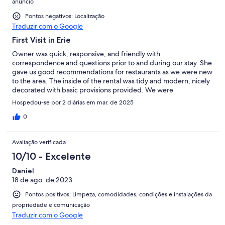
anúncio
Pontos negativos: Localização
Traduzir com o Google
First Visit in Erie
Owner was quick, responsive, and friendly with
correspondence and questions prior to and during our stay. She
gave us good recommendations for restaurants as we were new
to the area. The inside of the rental was tidy and modern, nicely
decorated with basic provisions provided. We were
comfortable.The location is in an older neighborhood that could
Hospedou-se por 2 diárias em mar. de 2025
benefit from continued investment/revitalization.
0
Avaliação verificada
10/10 - Excelente
Daniel
18 de ago. de 2023
Pontos positivos: Limpeza, comodidades, condições e instalações da
propriedade e comunicação
Traduzir com o Google