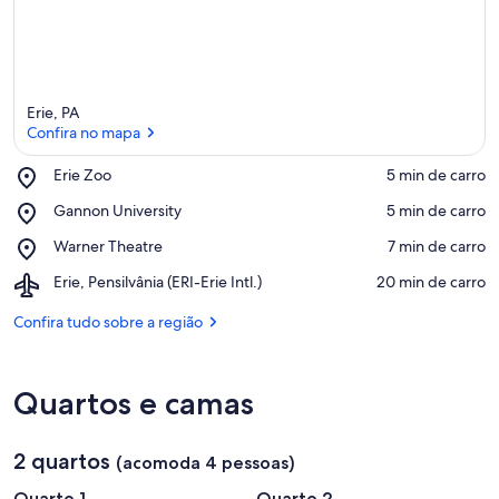
Erie, PA
Confira no mapa
Place,
Erie Zoo
‪5 min de carro‬
Erie
Confira no mapa
Place,
Gannon University
‪5 min de carro‬
Zoo
Gannon
Place,
Warner Theatre
‪7 min de carro‬
University
Warner
Airport,
Erie, Pensilvânia (ERI-Erie Intl.)
‪20 min de carro‬
Theatre
Erie,
Pensilvânia
Confira tudo sobre a região
(ERI-
Erie
Intl.)
Quartos e camas
2 quartos
(acomoda 4 pessoas)
Quarto 1
Quarto 2