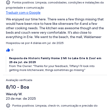
Pontos positivos: Limpeza, comodidades, condições e instalações da
propriedade e comunicação
Traduzir com o Google
We enjoyed our time here. There were a few things missing that
would have been nice to have like silverware for 4 and a few
other cooking needs. The kitchen was awesome though and the
beds and couch were very comfortable. It's also close to
everything in Erie. We went to the beach, the mall, Waldameer
and a Seawolves game. All were within a 10 minute drive.
Hospedou-se por 4 diárias em jul. de 2025
Definitely recommend if visiting Erie.
0
Resposta de Historic Family Home 2 Mi to Lake Erie & Zoo! em
25 de jul. de 2025
From The Owner: "Thanks for your feedback, Tiffany! I’ll look into
getting more kitchenware; things sometimes go missing."
Avaliação verificada
8/10 - Boa
Wendy W.
23 de mar. de 2025
Pontos positivos: Limpeza, check-in, comunicação e precisão do