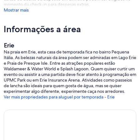
- NOTE: This property features a wheelchair ramp or 6 stairs to
momento do check-in para despesas extras.
enter and all bedrooms are located upstairs which may be difficult
Mostrar mais
for guests with limited mobility
Informações a área
Erie
Na praia em Erie, esta casa de temporada fica no bairro Pequena
Itália. As belezas naturais da área podem ser admiradas em Lago Erie
e Praia de Presque Isle. Entre as atrações populares estão
Waldameer & Water World e Splash Lagoon. Quem quiser curtir um
evento ou assistir a uma partida deve ficar atento à programação em
UPMC Park ou em Erie Insurance Arena. Atividades como passeios
de lancha são ideais para quem gosta de água, mas se quiser
experimentar algo diferente, experimente caça nos arredores.
Ver mais propriedades para aluguel por temporada - Erie