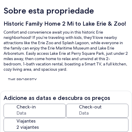
Sobre esta propriedade
Historic Family Home 2 Mi to Lake Erie & Zoo!
Comfort and convenience await you in this historic Erie
neighborhood! If you’re traveling with kids, they’ll love nearby
attractions like the Erie Zoo and Splash Lagoon, while everyone in
the family can enjoy the Erie Maritime Museum and Lake Erie
Arboretum. Easily access Lake Erie at Perry Square Park, just under 2
miles away, then come home to relax and unwind at this 2-
bedroom, 1-bath vacation rental, boasting a Smart TV, a full kitchen,
cozy living area, and spacious yard.
-- THE PROPERTY --
Wheelchair Ramp | Smart TV | Large Yard | 1,300 Sq Ft
Adicione as datas e descubra os preços
Whether you’re in town to visit family at the local colleges or explore
Lake Erie, this 1865 townhome is centrally located near a long list of
Check-in
Check-out
popular attractions that is sure to satisfy the adventurer within.
Viajantes
Bedroom 1: Queen Bed | Bedroom 2: Queen Bed | Additional
Sleeping: Pack ‘n Play, Crib