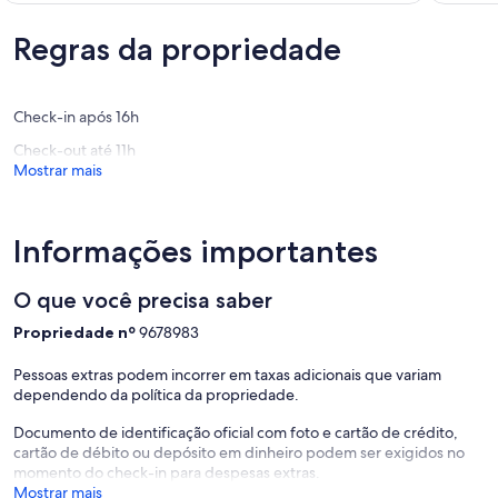
a
da
Excelente,
Maravilh
praia.
Praia
(23
Regras da propriedade
(83
Algodoal
do
avaliações)
avaliaçõ
Forte
e
Check-in após 16h
cerca
cidade
Check-out até 11h
Centro
Mostrar mais
de
Cabo
Frio
Informações importantes
O que você precisa saber
Propriedade nº
9678983
Pessoas extras podem incorrer em taxas adicionais que variam
dependendo da política da propriedade.
Documento de identificação oficial com foto e cartão de crédito,
cartão de débito ou depósito em dinheiro podem ser exigidos no
momento do check-in para despesas extras.
Mostrar mais