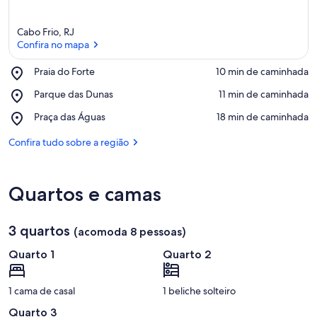
Cabo Frio, RJ
Confira no mapa
Place,
Praia do Forte
‪10 min de caminhada‬
Praia
Confira no mapa
Place,
Parque das Dunas
‪11 min de caminhada‬
do
Parque
Forte
Place,
Praça das Águas
‪18 min de caminhada‬
das
Praça
Dunas
das
Confira tudo sobre a região
Águas
Quartos e camas
3 quartos
(acomoda 8 pessoas)
Quarto 1
Quarto 2
1 cama de casal
1 beliche solteiro
Quarto 3