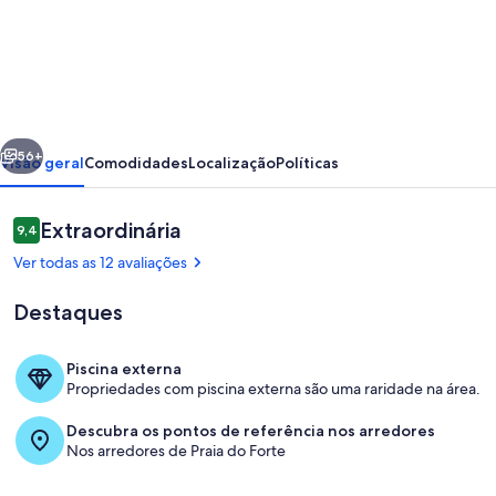
de
Apartamento
piscina
Externa
/
erior
Próximo
Cabo
56+
Visão geral
Comodidades
Localização
Políticas
Frio
-
Avaliações
Extraordinária
9,4
9,4 de 10
Braga
Ver todas as 12 avaliações
Destaques
Piscina externa
Propriedades com piscina externa são uma raridade na área.
Área da propriedade
Descubra os pontos de referência nos arredores
Nos arredores de Praia do Forte