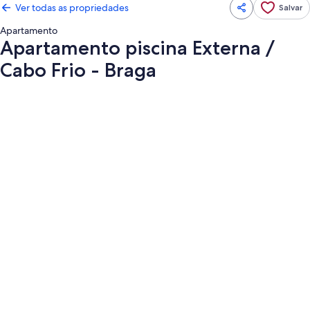
Ver todas as propriedades
Salvar
Apartamento
Apartamento piscina Externa /
Cabo Frio - Braga
Galeria
de
fotos