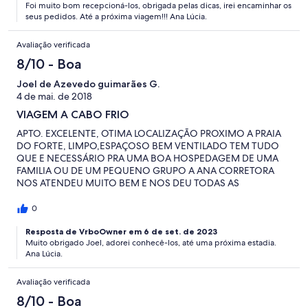
Foi muito bom recepcioná-los, obrigada pelas dicas, irei encaminhar os
seus pedidos. Até a próxima viagem!!! Ana Lúcia.
Avaliação verificada
8/10 - Boa
Joel de Azevedo guimarães G.
4 de mai. de 2018
VIAGEM A CABO FRIO
APTO. EXCELENTE, OTIMA LOCALIZAÇÃO PROXIMO A PRAIA
DO FORTE, LIMPO,ESPAÇOSO BEM VENTILADO TEM TUDO
QUE E NECESSÁRIO PRA UMA BOA HOSPEDAGEM DE UMA
FAMILIA OU DE UM PEQUENO GRUPO A ANA CORRETORA
NOS ATENDEU MUITO BEM E NOS DEU TODAS AS
INFORMAÇÕES NECESSÁRIA SOBRE O IMOVEL E CABO FRIO
RECOMENDO A TODOS QUE PROCURAM UM BOM
0
APARTAMENTO.
Resposta de VrboOwner em 6 de set. de 2023
Muito obrigado Joel, adorei conhecê-los, até uma próxima estadia.
Ana Lúcia.
Avaliação verificada
8/10 - Boa