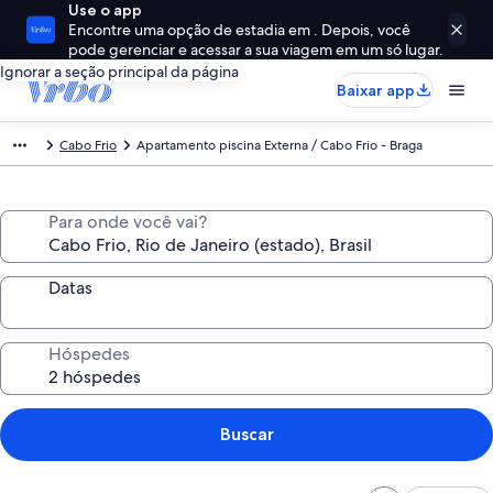
Use o app
Encontre uma opção de estadia em . Depois, você
pode gerenciar e acessar a sua viagem em um só lugar.
Ignorar a seção principal da página
Baixar app
Cabo Frio
Apartamento piscina Externa / Cabo Frio - Braga
Para onde você vai?
Datas
Hóspedes
Buscar