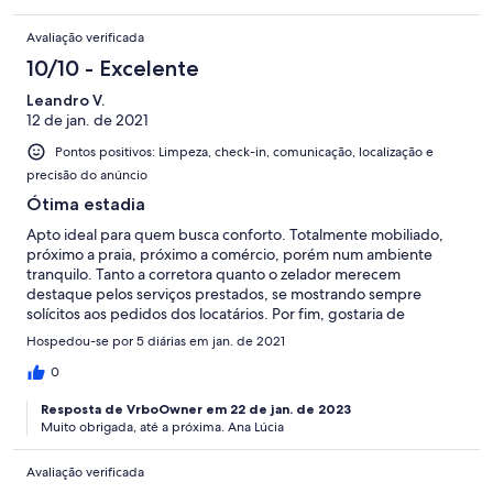
Avaliação verificada
10/10 - Excelente
Leandro V.
12 de jan. de 2021
Pontos positivos: Limpeza, check-in, comunicação, localização e
precisão do anúncio
Ótima estadia
Apto ideal para quem busca conforto. Totalmente mobiliado,
próximo a praia, próximo a comércio, porém num ambiente
tranquilo. Tanto a corretora quanto o zelador merecem
destaque pelos serviços prestados, se mostrando sempre
solícitos aos pedidos dos locatários. Por fim, gostaria de
enfatizar a excelente estrutura do prédio, que conta com
Hospedou-se por 5 diárias em jan. de 2021
elevador, churrasqueira, piscina e salão de jogos bem montado.
0
Resposta de VrboOwner em 22 de jan. de 2023
Muito obrigada, até a próxima. Ana Lúcia
Avaliação verificada