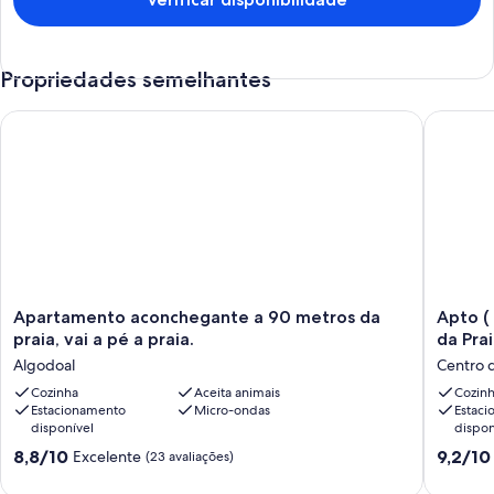
Propriedades semelhantes
Apartamento aconchegante a 90 metros da praia, vai a pé a pr
Apto ( c
Apartamento
Apto
Apartamento aconchegante a 90 metros da
Apto ( com Wi
aconchegante
(
praia, vai a pé a praia.
da Pra
a
com
Algodoal
Centro 
90
WiFi
metros
Cozinha
Aceita animais
VIVO
Cozin
Estacionamento
Micro-ondas
Estac
da
e
disponível
dispon
praia,
ativo
vai
NETFLIX
8.8
9.2
8,8/10
9,2/10
Excelente
(23 avaliações)
a
)
de
de
pé
perto
10,
10,