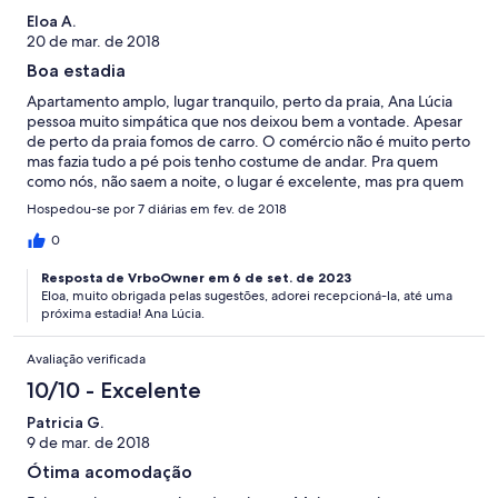
Eloa A.
20 de mar. de 2018
Boa estadia
Apartamento amplo, lugar tranquilo, perto da praia, Ana Lúcia
pessoa muito simpática que nos deixou bem a vontade. Apesar
de perto da praia fomos de carro. O comércio não é muito perto
mas fazia tudo a pé pois tenho costume de andar. Pra quem
como nós, não saem a noite, o lugar é excelente, mas pra quem
gosta de noitada a rua é um pouco deserta. Dois pontos
Hospedou-se por 7 diárias em fev. de 2018
negativos: não ter wi-fi no apto., o que acabou com a minha
franquia de dados rapidamente e a TV não ter canais a cabo,
0
mas isso o proprietário pode providenciar, aí sim, ficará perfeito.
Resposta de VrboOwner em 6 de set. de 2023
Eloa, muito obrigada pelas sugestões, adorei recepcioná-la, até uma
próxima estadia! Ana Lúcia.
Avaliação verificada
10/10 - Excelente
Patricia G.
9 de mar. de 2018
Ótima acomodação