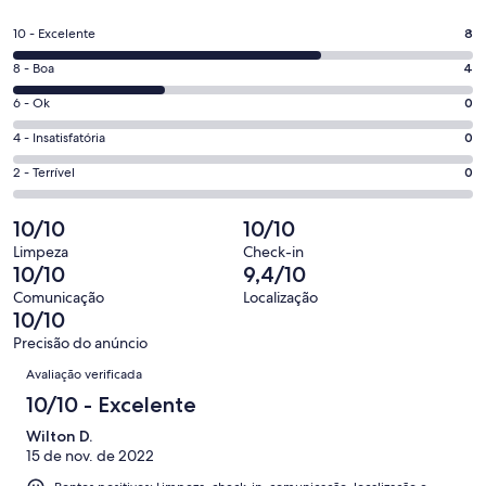
em
uma
Nota
10 - Excelente
8
nova
10
janela
Nota
8 - Boa
4
-
8
Excelente.
Nota
6 - Ok
0
-
8
6
Boa.
Nota
4 - Insatisfatória
0
de
-
4
4
12
Ok.
Nota
2 - Terrível
0
de
-
avaliações
0
2
12
Insatisfatória.
de
-
10/10
10/10
avaliações
0
12
Terrível.
de
Limpeza
Check-in
avaliações
0
10/10
9,4/10
12
de
avaliações
Comunicação
Localização
12
10/10
avaliações
Precisão do anúncio
Avaliações
Avaliação verificada
10/10 - Excelente
Wilton D.
15 de nov. de 2022