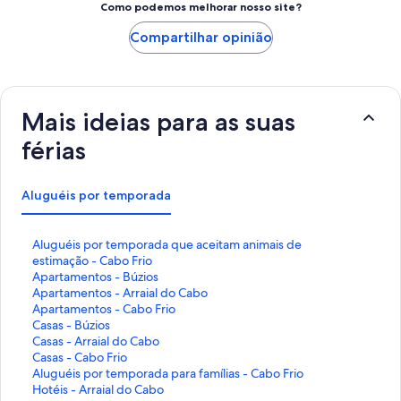
Como podemos melhorar nosso site?
Compartilhar opinião
Mais ideias para as suas
férias
Aluguéis por temporada
L
Aluguéis por temporada que aceitam animais de
i
estimação - Cabo Frio
n
L
Apartamentos - Búzios
k
i
L
Apartamentos - Arraial do Cabo
q
n
i
L
Apartamentos - Cabo Frio
u
k
n
i
L
Casas - Búzios
e
q
k
n
i
L
Casas - Arraial do Cabo
a
u
q
k
n
i
L
Casas - Cabo Frio
b
e
u
q
k
n
i
L
Aluguéis por temporada para famílias - Cabo Frio
r
a
e
u
q
k
n
i
L
Hotéis - Arraial do Cabo