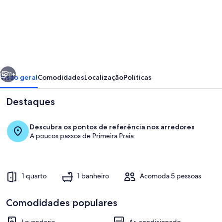
de
Apartamento
Luxo
Vista
Mar
erior
Próximo
em
11+
Visão geral
Comodidades
Localização
Políticas
Morro
Destaques
de
São
Descubra os pontos de referência nos arredores
Paulo
A poucos passos de Primeira Praia
1 quarto
1 banheiro
Acomoda 5 pessoas
Piscina
Comodidades populares