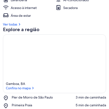
Lavanderia
Ar-condicionado
Acesso à internet
Secadora
Área de estar
Ver todas
Explore a região
Gamboa, BA
Confira no mapa
Place,
Píer de Morro de São Paulo
‪3 min de caminhada‬
Píer
Confira no mapa
Place,
Primeira Praia
‪5 min de caminhada‬
de