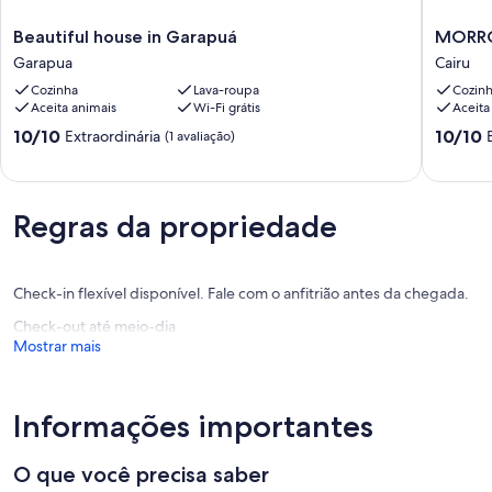
Beautiful
MORRO
Beautiful house in Garapuá
MORRO
house
DE
Garapua
Cairu
in
SÃO
Cozinha
Lava-roupa
Cozin
Garapuá
PAULO
Aceita animais
Wi-Fi grátis
Aceita
Garapua
-
ILHA
10.0
10.0
10/10
10/10
Extraordinária
(1 avaliação)
PRIVAD
de
de
Cairu
10,
10,
Extraordinária,
Extraord
(1
(3
Regras da propriedade
avaliação)
avaliaçõ
Check-in flexível disponível. Fale com o anfitrião antes da chegada.
Check-out até meio-dia
Mostrar mais
Informações importantes
O que você precisa saber