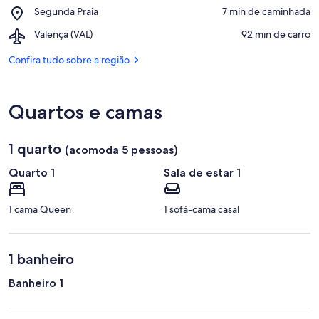
Primeira
Morro
Place,
Segunda Praia
‪7 min de caminhada‬
Praia
de
Segunda
São
Airport,
Valença (VAL)
‪92 min de carro‬
Praia
Paulo
Valença
(VAL)
Confira tudo sobre a região
Quartos e camas
1 quarto
(acomoda 5 pessoas)
Quarto 1
Sala de estar 1
1 cama Queen
1 sofá-cama casal
1 banheiro
Banheiro 1