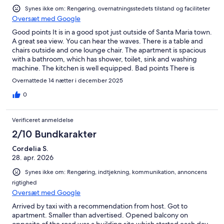
Synes ikke om: Rengøring, overnatningsstedets tilstand og faciliteter
Oversæt med Google
Good points It is in a good spot just outside of Santa Maria town.
A great sea view. You can hear the waves. There is a table and
chairs outside and one lounge chair. The apartment is spacious
with a bathroom, which has shower, toilet, sink and washing
machine. The kitchen is well equipped. Bad points There is
building work to the right spoiling the view of Santa Maria bay
Overnattede 14 nætter i december 2025
(although it does not block the sea view- which is wonderful).
The building work is noisy, drilling, knocking and dusty. From
0
8am to 5.30, with a one hour break for lunch taken around 12
noon. Surprisingly it also happens at weekends although not
Verificeret anmeldelse
Christmas Day or New years day. The entire balcony, furniture
and clothes dryer had a thick film of dust/ dirt when I arrived.
2/10 Bundkarakter
Many of the pots pans and utensils need a good clean. The
Cordelia S.
apartment is very tired and is in need of redecoration
28. apr. 2026
throughout. With damp patches in the living room under the air
conditioning unit. I did not use the air-conditioning. The tv does
Synes ikke om: Rengøring, indtjekning, kommunikation, annoncens
not work. There are a number of personal items (presumably
rigtighed
belonging to the host) in the second bedroom and in the
Oversæt med Google
bathroom hanging on the wall. Sadly the photos are not
indicative of the standard of decoration. The apartment is noisy,
Arrived by taxi with a recommendation from host. Got to
barking dogs, and other apartments general noise etc.(I took
apartment. Smaller than advertised. Opened balcony on
ear plugs and was able to sleep at night). I was there at peak