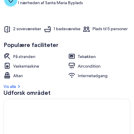
I nærheden af Santa Maria Byplads
2 soveværelser
1 badeværelse
Plads til 5 personer
Populære faciliteter
På stranden
Tekøkken
Vaskemaskine
Aircondition
Altan
Internetadgang
Vis alle
Udforsk området