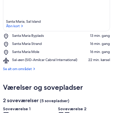
Santa Maria, Sal Island
Åbn kort
Place,
Santa Maria Byplads
‪13 min. gang‬
Santa
Åbn kort
Place,
Santa Maria Strand
‪16 min. gang‬
Maria
Santa
Byplads
Place,
Santa Maria Mole
‪16 min. gang‬
Maria
Santa
Strand
Airport,
Sal-øen (SID-Amilcar Cabral International)
‪22 min. kørsel‬
Maria
Sal-
Mole
øen
Se alt om området
(SID-
Amilcar
Cabral
Værelser og sovepladser
International)
2 soveværelser
(5 sovepladser)
Soveværelse 1
Soveværelse 2