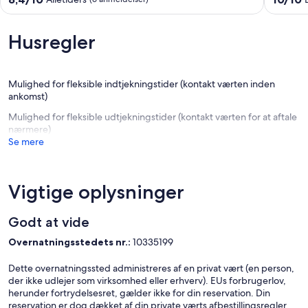
prestigefyldte
Apartme
ud
ud
Vila
Santa
af
af
Verde
Maria
10,
10,
Husregler
Resort
Alletiders,
Eneståe
Complex
(6
(11
Villa
anmeldelser)
anmelde
verde
Mulighed for fleksible indtjekningstider (kontakt værten inden
ankomst)
Mulighed for fleksible udtjekningstider (kontakt værten for at aftale
nærmere)
Se mere
Vigtige oplysninger
Godt at vide
Overnatningsstedets nr.:
10335199
Dette overnatningssted administreres af en privat vært (en person,
der ikke udlejer som virksomhed eller erhverv). EUs forbrugerlov,
herunder fortrydelsesret, gælder ikke for din reservation. Din
reservation er dog dækket af din private værts afbestillingsregler.