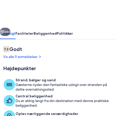
en
fantastisk
udsigt
over
rige
Næste
Atlanterhavet
26+
Oversigt
Faciliteter
Beliggenhed
Politikker
Anmeldelser
Godt
7,2
7,2 ud af 10.
Vis alle 9 anmeldelser
Højdepunkter
Strand, bølger og sand
Gæsterne nyder den fantastiske udsigt over stranden på
Udendørs spisemuligheder
dette overnatningssted.
Central beliggenhed
Du er aldrig langt fra din destination med denne praktiske
beliggenhed.
Oplev nærliggende seværdigheder