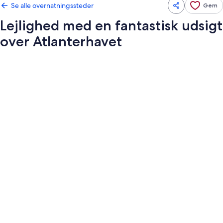
Se alle overnatningssteder
Gem
Lejlighed med en fantastisk udsigt
over Atlanterhavet
Billedgalleri
for
Lejlighed
med