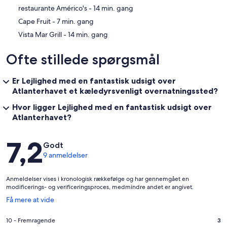
‪restaurante Américo's - ‬14 min. gang
‪Cape Fruit - ‬7 min. gang
‪Vista Mar Grill - ‬14 min. gang
Ofte stillede spørgsmål
Er Lejlighed med en fantastisk udsigt over
Atlanterhavet et kæledyrsvenligt overnatningssted?
Hvor ligger Lejlighed med en fantastisk udsigt over
Atlanterhavet?
Anmeldelser
7,2
Godt
9 anmeldelser
Anmeldelser vises i kronologisk rækkefølge og har gennemgået en
modificerings- og verificeringsproces, medmindre andet er angivet.
Åbner
Få mere at vide
i
et
Bedømmelse
10 - Fremragende
3
nyt