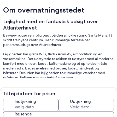
Om overnatningsstedet
Lejlighed med en fantastisk udsigt over
Atlanterhavet
Bayview ligger i en rolig bugt på den smukke strand Santa Maria, få
skridt fra byens centrum. Den rummelige terrasse har
panoramaudsigt over Atlanterhavet.
Lejligheden har gratis WiFi, fladskærms-tv, aircondition og en
vaskemaskine. Det udstyrede tekøkken er udstyret med al moderne
komfort med en ovn, kedel, kaffemaskine og et opholdsområde
med en sofa. Badeværelse med bruser, bidet, håndvask og
hårtørrer. Desuden har lejligheden to rummelige værelser med
safeboks. Boligen rummer højst 5 personer.
Vores taxiservice venter på dig ved ankomsten. Du kan nu også
booke en 'Club' -ture rundt om øen til en præferent sats. Du kan
Tilføj datoer for priser
også besøge Funana Casa da Cultura (2,4 km) og Viveiro, Botanisk
Have og Zoo di Terra (6 km). Hvis du vil rejse lys, kan du bruge
Indtjekning
Udtjekning
sengelinned og håndklæder mod et tillægsgebyr.
Rejsende
I denne moderne lejlighed, beliggende i et af de smukkeste steder