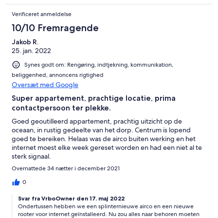
nächsten Tag Santa Maria gezeigt, so dass wir uns orientieren
Verificeret anmeldelse
konnten. Ausserdem hat er mit uns eine Rundreise auf der Insel
gemacht. Da unsere Koffer erst am 5. Tag von der Airline
10/10 Fremragende
nachgeliefert wurden, ist Ivaldo täglich am Flughafen vorbei
Jakob R.
gegangen, um nach unseren Koffern zu fragen. Das haben wir
25. jan. 2022
sehr geschätzt. Wir würden diese Wohnung gerne wieder
buchen.
Synes godt om: Rengøring, indtjekning, kommunikation,
beliggenhed, annoncens rigtighed
Oversæt med Google
Super appartement, prachtige locatie, prima
contactpersoon ter plekke.
Goed geoutilleerd appartement, prachtig uitzicht op de
oceaan, in rustig gedeelte van het dorp. Centrum is lopend
goed te bereiken. Helaas was de airco buiten werking en het
internet moest elke week gereset worden en had een niet al te
sterk signaal.
Overnattede 34 nætter i december 2021
0
Svar fra VrboOwner den 17. maj 2022
Ondertussen hebben we een splinternieuwe airco en een nieuwe
rooter voor internet geïnstalleerd. Nu zou alles naar behoren moeten