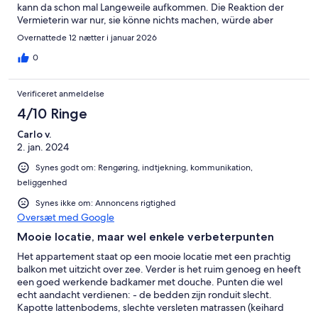
kann da schon mal Langeweile aufkommen. Die Reaktion der
Vermieterin war nur, sie könne nichts machen, würde aber
jemanden kontaktieren. Passiert ist aber nichts.
Overnattede 12 nætter i januar 2026
0
Verificeret anmeldelse
4/10 Ringe
Carlo v.
2. jan. 2024
Synes godt om: Rengøring, indtjekning, kommunikation,
beliggenhed
Synes ikke om: Annoncens rigtighed
Oversæt med Google
Mooie locatie, maar wel enkele verbeterpunten
Het appartement staat op een mooie locatie met een prachtig
balkon met uitzicht over zee. Verder is het ruim genoeg en heeft
een goed werkende badkamer met douche. Punten die wel
echt aandacht verdienen: - de bedden zijn ronduit slecht.
Kapotte lattenbodems, slechte versleten matrassen (keihard