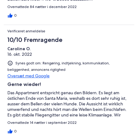
Overnattede 84 nætter i december 2022
0
Verificeret anmeldelse
10/10 Fremragende
Caroline O.
16. okt. 2022
Synes godt om: Rengøring, indtjekning, kommunikation,
beliggenhed, annoncens rigtighed
Oversæt med Google
Gerne wieder!
Das Appartment entspricht genau den Bildern. Es liegt am
östlichen Ende von Santa Maria, weshalb es dort sehr ruhig ist,
ausser dem Bellen der vielen Hunde. Die Aussicht ist wirklich
umwerfend und nachts hört man die Wellen beim Einschlafen.
Es gibt stabile Fliegengitter und eine leise Klimaanlage. Wir
gingen jeweils zu Fuss ins Zentrum und nahmen dann für 3 Euro
Overnattede 14 nætter i september 2022
eines der vielen Taxis nach Hause. Einen Minimarkt gibt es
gleich um die Ecke. Sehr hilfreich ist die lokale Betruungsperson
0
vor Ort. Ivaldo hat uns am Flughafen abgeholt und uns am