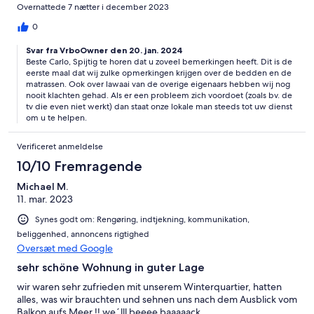
met veren of doorgelegen) en de bedden kraken enorm bij elke
Overnattede 7 nætter i december 2023
kleine beweging. - de wifi zou inclusief zijn, echter na 4 dagen
werkte het niet meer en moesten we extra Gb's bijkopen(niet
0
goedkoop) - de TV werkt niet (niet dat we wilde kijken, maar
Svar fra VrboOwner den 20. jan. 2024
noem hem dan niet in de advertentie) - het gebouw is
Beste Carlo, Spijtig te horen dat u zoveel bemerkingen heeft. Dit is de
supergehorig. Wij hadden redelijke mazzel dat er bijna niemand
eerste maal dat wij zulke opmerkingen krijgen over de bedden en de
was in de overige appartementen, maar je hoort echt alles
matrassen. Ook over lawaai van de overige eigenaars hebben wij nog
vanuit alle omringende appartementen.
nooit klachten gehad. Als er een probleem zich voordoet (zoals bv. de
tv die even niet werkt) dan staat onze lokale man steeds tot uw dienst
om u te helpen.
Verificeret anmeldelse
10/10 Fremragende
Michael M.
11. mar. 2023
Synes godt om: Rengøring, indtjekning, kommunikation,
beliggenhed, annoncens rigtighed
Oversæt med Google
sehr schöne Wohnung in guter Lage
wir waren sehr zufrieden mit unserem Winterquartier, hatten
alles, was wir brauchten und sehnen uns nach dem Ausblick vom
Balkon aufs Meer !! we´lll beeee baaaaack....