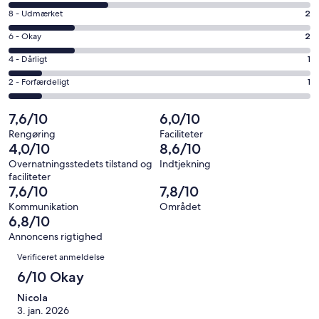
på
vindue
Bedømmelse
8 - Udmærket
2
10
på
−
Bedømmelse
6 - Okay
2
8
Fremragende.
på
−
Bedømmelse
4 - Dårligt
1
3
6
Udmærket.
på
af
−
Bedømmelse
2 - Forfærdeligt
1
2
4
i
Okay.
på
af
−
alt
2
2
7,6/10
6,0/10
i
Dårligt.
9
af
−
alt
1
Rengøring
Faciliteter
anmeldelser
i
Forfærdeligt.
4,0/10
8,6/10
9
af
alt
1
anmeldelser
i
Overnatningsstedets tilstand og
Indtjekning
9
af
faciliteter
alt
anmeldelser
i
7,6/10
7,8/10
9
alt
Kommunikation
Området
anmeldelser
9
6,8/10
anmeldelser
Annoncens rigtighed
Anmeldelser
Verificeret anmeldelse
6/10 Okay
Nicola
3. jan. 2026