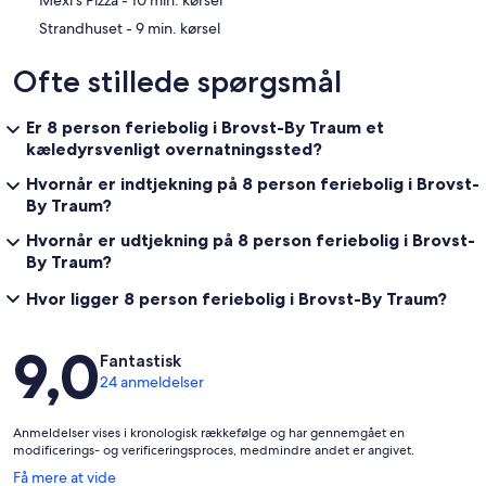
‪Mexi's Pizza - ‬10 min. kørsel
‪Strandhuset - ‬9 min. kørsel
Ofte stillede spørgsmål
Er 8 person feriebolig i Brovst-By Traum et
kæledyrsvenligt overnatningssted?
Hvornår er indtjekning på 8 person feriebolig i Brovst-
By Traum?
Hvornår er udtjekning på 8 person feriebolig i Brovst-
By Traum?
Hvor ligger 8 person feriebolig i Brovst-By Traum?
Anmeldelser
9,0
Fantastisk
24 anmeldelser
Anmeldelser vises i kronologisk rækkefølge og har gennemgået en
modificerings- og verificeringsproces, medmindre andet er angivet.
Åbner
Få mere at vide