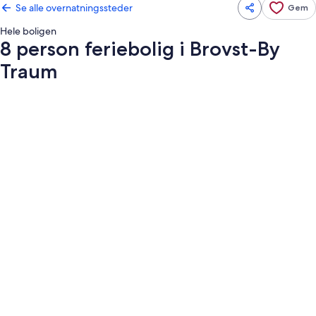
Se alle overnatningssteder
Gem
Hele boligen
8 person feriebolig i Brovst-By
Traum
Billedgalleri
for
8