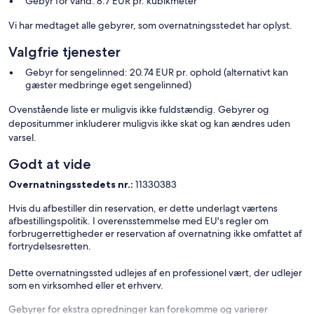
Gebyr for vand: 8.7 EUR pr. kubikmeter
Vi har medtaget alle gebyrer, som overnatningsstedet har oplyst.
Valgfrie tjenester
Gebyr for sengelinned: 20.74 EUR pr. ophold (alternativt kan
gæster medbringe eget sengelinned)
Ovenstående liste er muligvis ikke fuldstændig. Gebyrer og
depositummer inkluderer muligvis ikke skat og kan ændres uden
varsel.
Godt at vide
Overnatningsstedets nr.:
11330383
Hvis du afbestiller din reservation, er dette underlagt værtens
afbestillingspolitik. I overensstemmelse med EU's regler om
forbrugerrettigheder er reservation af overnatning ikke omfattet af
fortrydelsesretten.
Dette overnatningssted udlejes af en professionel vært, der udlejer
som en virksomhed eller et erhverv.
Gebyrer for ekstra opredninger kan forekomme og varierer