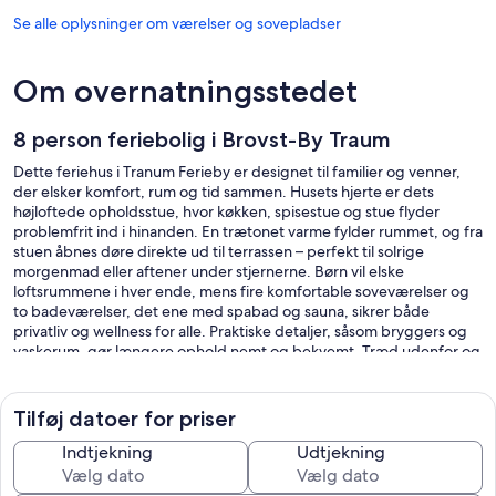
Se alle oplysninger om værelser og sovepladser
Om overnatningsstedet
8 person feriebolig i Brovst-By Traum
Dette feriehus i Tranum Ferieby er designet til familier og venner,
der elsker komfort, rum og tid sammen. Husets hjerte er dets
højloftede opholdsstue, hvor køkken, spisestue og stue flyder
problemfrit ind i hinanden. En trætonet varme fylder rummet, og fra
stuen åbnes døre direkte ud til terrassen – perfekt til solrige
morgenmad eller aftener under stjernerne. Børn vil elske
loftsrummene i hver ende, mens fire komfortable soveværelser og
to badeværelser, det ene med spabad og sauna, sikrer både
privatliv og wellness for alle. Praktiske detaljer, såsom bryggers og
vaskerum, gør længere ophold nemt og bekvemt. Træd udenfor og
oplev Tranum Feriebys fælles rum, skabt til leg, fritid og
frisklufteventyr. Her finder du fodboldmål, en 9-hullers
fodboldgolfbane, beachvolley, kroket og lange snoede vandre- og
Tilføj datoer for priser
cykelstier. Yngre gæster kan nyde gynger, legetårne ​​og sandkasser,
mens voksne kan samles ved grillhytten eller petanquebanen til
Indtjekning
Udtjekning
langsomme, sociale eftermiddage. Området føles trygt og
familievenligt, med boliger på egne rolige grunde og kun let lokal