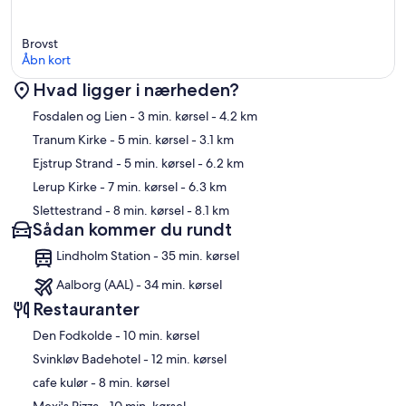
Brovst
Åbn kort
Hvad ligger i nærheden?
Kort
Fosdalen og Lien
- 3 min. kørsel
- 4.2 km
Tranum Kirke
- 5 min. kørsel
- 3.1 km
Ejstrup Strand
- 5 min. kørsel
- 6.2 km
Lerup Kirke
- 7 min. kørsel
- 6.3 km
Slettestrand
- 8 min. kørsel
- 8.1 km
Sådan kommer du rundt
Lindholm Station - 35 min. kørsel
Aalborg (AAL) - 34 min. kørsel
Restauranter
‪Den Fodkolde - ‬10 min. kørsel
‪Svinkløv Badehotel - ‬12 min. kørsel
‪cafe kulør - ‬8 min. kørsel