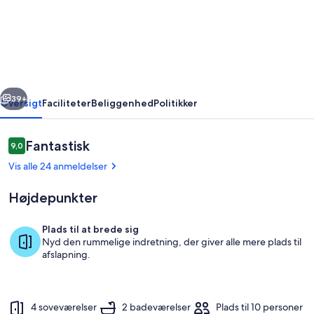
person
feriebolig
i
Brovst-
By
rige
Næste
Traum
39+
Oversigt
Faciliteter
Beliggenhed
Politikker
Anmeldelser
Fantastisk
9,0
9,0 ud af 10.
Vis alle 24 anmeldelser
Højdepunkter
Plads til at brede sig
Nyd den rummelige indretning, der giver alle mere plads til
Interiør
afslapning.
4 soveværelser
2 badeværelser
Plads til 10 personer