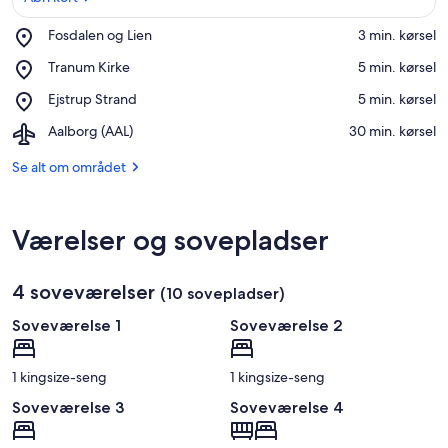
Place,
Fosdalen og Lien
‪3 min. kørsel‬
Fosdalen
Åbn kort
Place,
Tranum Kirke
‪5 min. kørsel‬
og
Tranum
Lien
Place,
Ejstrup Strand
‪5 min. kørsel‬
Kirke
Ejstrup
Airport,
Aalborg (AAL)
‪30 min. kørsel‬
Strand
Aalborg
(AAL)
Se alt om området
Værelser og sovepladser
4 soveværelser
(10 sovepladser)
Soveværelse 1
Soveværelse 2
1 kingsize-seng
1 kingsize-seng
Soveværelse 3
Soveværelse 4