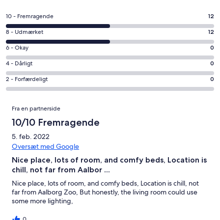
i
et
Bedømmelse
10 - Fremragende
12
nyt
på
vindue
Bedømmelse
8 - Udmærket
12
10
på
−
Bedømmelse
6 - Okay
0
8
Fremragende.
på
−
Bedømmelse
4 - Dårligt
0
12
6
Udmærket.
på
af
−
Bedømmelse
2 - Forfærdeligt
0
12
4
i
Okay.
på
af
−
alt
0
2
Anmeldelser
i
Dårligt.
24
Fra en partnerside
af
−
alt
0
anmeldelser
i
Forfærdeligt.
10/10 Fremragende
24
af
alt
0
anmeldelser
i
5. feb. 2022
24
af
alt
Oversæt med Google
anmeldelser
i
24
Nice place, lots of room, and comfy beds, Location is
alt
anmeldelser
chill, not far from Aalbor ...
24
anmeldelser
Nice place, lots of room, and comfy beds, Location is chill, not
far from Aalborg Zoo, But honestly, the living room could use
some more lighting,
0