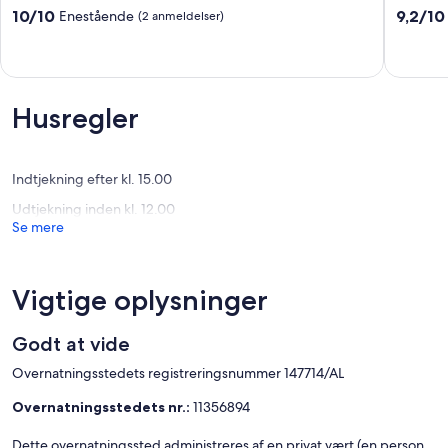
Bbq.
Serra
10.0
9.2
10/10
9,2/10
Enestående
(2 anmeldelser)
Vista
da
ud
ud
Serra
Estrela
af
af
Covilhã
Casegas
10,
10,
Enestående,
Fremrag
(2
(22
Husregler
anmeldelser)
anmelde
Indtjekning efter kl. 15.00
Udtjekning inden kl. 12.00
Se mere
Vigtige oplysninger
Godt at vide
Overnatningsstedets registreringsnummer 147714/AL
Overnatningsstedets nr.:
11356894
Dette overnatningssted administreres af en privat vært (en person,