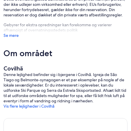
der ikke udlejer som virksomhed eller erhverv). EUs forbrugerlov,
herunder fortrydelsesret, gælder ikke for din reservation. Din
reservation er dog dækket af din private værts afbestillingsregler.
Gebyrer for ekstra opredninger kan forekomme og varierer
afhængigt af overnatningsstedets politik
Se mere
Om området
Covilhã
Denne lejlighed befinder sig i bjergene i Covilhã. Igreja de São
Tiago og Belmonte-synagogen er et par eksempler på nogle af de
lokale seværdigheder. Er du interesseret i oplevelser, kan du
udforske Ski Parque og Serra da Estrela Skisportssted. Afsæt lidt tid
til at udforske områdets muligheder for spa, eller få lidt frisk luft på
eventyr i form af vandring og ridning i nærheden.
Vis flere lejligheder i Covilhã