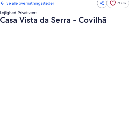
Se alle overnatningssteder
Gem
Lejlighed
·
Privat vært
Casa Vista da Serra - Covilhã
Billedgalleri
for
Casa
Vista
da