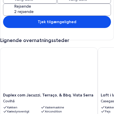
nærheden. Gebyrer kan forekomme.
Rejsende
Tjek tilgængelighed
Lignende overnatningssteder
Duplex com Jacuzzi, Terraço, & Bbq. Vista Serra
Loft i la
Duplex
Loft
Duplex com Jacuzzi, Terraço, & Bbq. Vista Serra
Loft i
com
i
Covilhã
Casegas
Jacuzzi,
landsby
Køkken
Vaskemaskine
Køkke
Terraço,
Casegas
Kæledyrsvenligt
Aircondition
Pejs
&
-