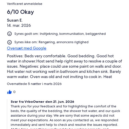
Anmeldelser
anmeldelser
Verificeret anmeldelse
2
anmeldelser
6/10 Okay
Susan E.
14. mar. 2026
Synes godt om: Indtjekning, kommunikation, beliggenhed
Synes ikke om: Rengøring, annoncens rigtighed
Oversæt med Google
Positives: Beds very comfortable. Good bedding. Good hot
water in shower.Host send help right away to resolve a couple of
issues. Negatives: place could use some paint on walls and door.
Hot water not working well in bathroom and kitchen sink. Barely
warm water. Oven was old and not inviting to cook in. Heat
pumps don’t heat well throughout. Good thing we bring a
Overnattede 5 nætter i marts 2026
portable heater. I have to say the photos made this place look
more inviting than actually was so can’t rate as high as I would
0
have expected to.
Svar fra VrboOwner den 21. jun. 2026
Thank you for your feedback and for highlighting the comfort of the
beds, the quality of the bedding, the shower hot water, and our quick
assistance during your stay. We are sorry that some aspects did not
meet your expectations. As soon as you contacted us, we responded
immediately and sent help to check and resolve the issues reported.