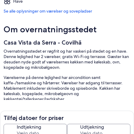
Have
Se alle oplysninger om værelser og sovepladser
Om overnatningsstedet
Casa Vista da Serra - Covilhã
Overnatningsstedet er røgfrit og har vaskeri på stedet og en have.
Denne lejlighed har 2 værelser, gratis Wi-Fi og terrasse. Gæster kan
desuden nyde godt af værelsernes køkken med køleskab, ovn,
kogeplade og mikrobølgeovn.
Værelserne på denne lejlighed har aircondition samt
kaffe-/temaskine og hårtørrer. Værelser har adgang til terrasser.
Møblement inkluderer skriveborde og spiseborde. Køkken har
køleskab, kogeplade, mikrobølgeovn og
køkkentøj/tallerkener/redskaber.
Badeværelserne omfatter bruser og bideter. Gæster kan altid
komme på nettet via den gratis trådløse internetforbindelse
(hastighed: 100+ Mbit/s (godt til 1-2 personer eller op til 6
Tilføj datoer for priser
enheder)).
Indtjekning
Udtjekning
De aktiviteter, der er vist nedenfor, findes på stedet eller i