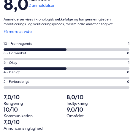
8,0
2 anmeldelser
Anmeldelser vises i kronologisk rækkefølge og har gennemgået en
modificerings- og verificeringsproces, medmindre andet er angivet.
Åbner
Få mere at vide
i
et
Bedømmelse
10 - Fremragende
1
nyt
på
vindue
Bedømmelse
8 - Udmærket
0
10
på
−
Bedømmelse
6 - Okay
1
8
Fremragende.
på
−
Bedømmelse
4 - Dårligt
0
1
6
Udmærket.
på
af
−
Bedømmelse
2 - Forfærdeligt
0
0
4
i
Okay.
på
af
−
alt
1
2
7,0/10
8,0/10
i
Dårligt.
2
af
−
alt
0
Rengøring
Indtjekning
anmeldelser
i
Forfærdeligt.
10/10
9,0/10
2
af
alt
0
anmeldelser
i
Kommunikation
Området
2
af
7,0/10
alt
anmeldelser
i
2
Annoncens rigtighed
alt