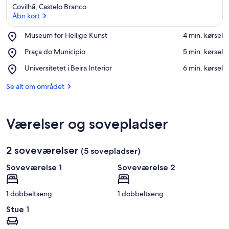
Covilhã, Castelo Branco
Åbn kort
Place,
Museum for Hellige Kunst
‪4 min. kørsel‬
Museum
Åbn kort
Place,
Praça do Municipio
‪5 min. kørsel‬
for
Praça
Hellige
Place,
Universitetet i Beira Interior
‪6 min. kørsel‬
do
Kunst
Universitetet
Municipio
i
Se alt om området
Beira
Interior
Værelser og sovepladser
2 soveværelser
(5 sovepladser)
Soveværelse 1
Soveværelse 2
1 dobbeltseng
1 dobbeltseng
Stue 1