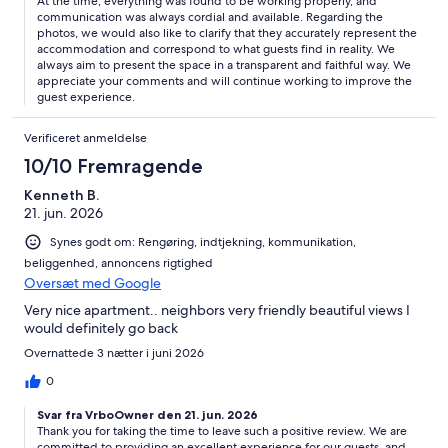
At the time, everything was found to be working properly, and
communication was always cordial and available. Regarding the
photos, we would also like to clarify that they accurately represent the
accommodation and correspond to what guests find in reality. We
always aim to present the space in a transparent and faithful way. We
appreciate your comments and will continue working to improve the
guest experience.
Verificeret anmeldelse
10/10 Fremragende
Kenneth B.
21. jun. 2026
Synes godt om: Rengøring, indtjekning, kommunikation,
beliggenhed, annoncens rigtighed
Oversæt med Google
Very nice apartment.. neighbors very friendly beautiful views I
would definitely go back
Overnattede 3 nætter i juni 2026
0
Svar fra VrboOwner den 21. jun. 2026
Thank you for taking the time to leave such a positive review. We are
committed to providing an excellent experience for our guests, and