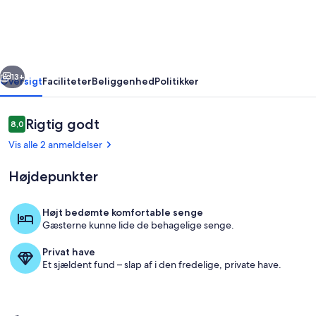
Serra
-
Covilhã
rige
Næste
13+
Oversigt
Faciliteter
Beliggenhed
Politikker
Anmeldelser
Rigtig godt
8,0
8,0 ud af 10.
Vis alle 2 anmeldelser
Højdepunkter
Højt bedømte komfortable senge
Gæsterne kunne lide de behagelige senge.
Interiør
Privat have
Et sjældent fund – slap af i den fredelige, private have.