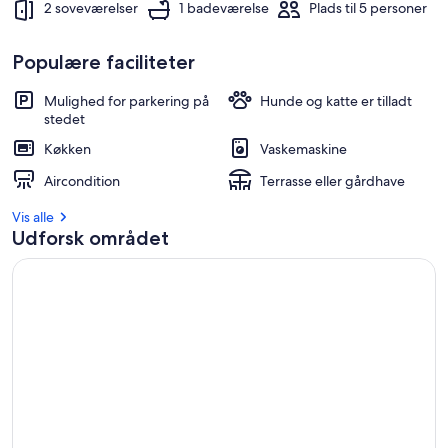
2 soveværelser
1 badeværelse
Plads til 5 personer
Populære faciliteter
Mulighed for parkering på
Hunde og katte er tilladt
stedet
Køkken
Vaskemaskine
Aircondition
Terrasse eller gårdhave
Vis alle
Udforsk området