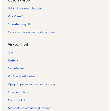
Udforsk Vrbo
Udlej dit overnatningssted
VrboCare™
Sikkerhed og tillid
Ressourcer for samarbejdspartnere
Virksomhed
Om
Karriere
Nyhedsrum
Vilkår og betingelser
Hjælp til personer med et handicap
Privatlivspolitik
Cookiepolitik
Meddelelse om ulovligt indhold