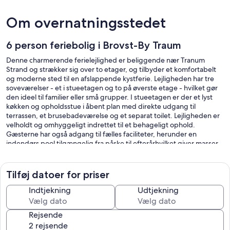
Om overnatningsstedet
6 person feriebolig i Brovst-By Traum
Denne charmerende ferielejlighed er beliggende nær Tranum
Strand og strækker sig over to etager, og tilbyder et komfortabelt
og moderne sted til en afslappende kystferie. Lejligheden har tre
soveværelser - et i stueetagen og to på øverste etage - hvilket gør
den ideel til familier eller små grupper. I stueetagen er der et lyst
køkken og opholdsstue i åbent plan med direkte udgang til
terrassen, et brusebadeværelse og et separat toilet. Lejligheden er
velholdt og omhyggeligt indrettet til et behageligt ophold.
Gæsterne har også adgang til fælles faciliteter, herunder en
indendørs pool tilgængelig fra påske til efterårhvilket giver masser
af muligheder for sjov og afslapning. Yderligere aktiviteter på
stedet, såsom bordtennis og billard, sikrer underholdende dage for
alle. Beliggenheden er perfekt for dem, der ønsker at kombinere
Tilføj datoer for priser
strandtid med udendørsaktiviteter. Den nærliggende Nordsøkyst
og brede sandstrande er ideelle til svømning, solbadning og lange
Indtjekning
Udtjekning
gåture langs kysten. Det omkringliggende område giver også
fremragende terræn til jogging og cykling, hvilket giver gæsterne
Rejsende
mulighed for at forblive aktive, mens de udforsker de naturskønne
landskaber og den naturlige skønhed i regionen. Med sine