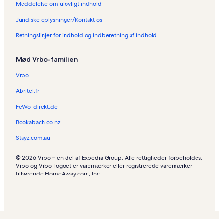
Meddelelse om ulovligt indhold
Juridiske oplysninger/Kontakt os
Retningslinjer for indhold og indberetning af indhold
Mød Vrbo-familien
Vrbo
Abritel.fr
FeWo-direkt.de
Bookabach.co.nz
Stayz.com.au
© 2026 Vrbo – en del af Expedia Group. Alle rettigheder forbeholdes.
Vrbo og Vrbo-logoet er varemærker eller registrerede varemærker
tilhørende HomeAway.com, Inc.