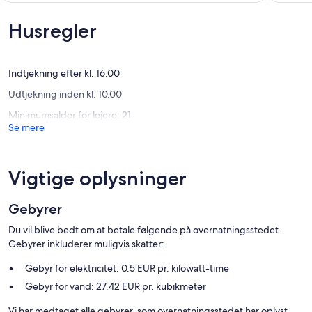
10,
10,
Disse omkostninger er mandarotiske og opkræves på stedet. De er
Fremragende,
Fremrag
Husregler
ikke inkluderet i lejeprisen.:
(19
(26
Slutrengøring; DKK 1.041, eller al rengøring skal foretages af jer selv
anmeldelser)
anmelde
Kæledyr; Max. 2; gratis
Sengelinned; Muligt at leje per pakke, DKK 155 p.p./Ophold
Indtjekning efter kl. 16.00
Strøm; DKK 3,74/kWh
Udtjekning inden kl. 10.00
Vand; DKK 205/m3
Minimumsalder for lejere: 21
Valgfrie tjenester, som du kan arrangere på stedet:
Se mere
Håndklæder; Inklusiv i prisen når du lejer en linnedpakke
Viskestykker; Inklusiv i prisen når du lejer en linnedpakke
Wifi; Gratis
Barneseng; DKK 110/ophold
Vigtige oplysninger
Høj stol; DKK 110/ophold
Gebyrer
Du vil blive bedt om at betale følgende på overnatningsstedet.
Gebyrer inkluderer muligvis skatter:
Gebyr for elektricitet: 0.5 EUR pr. kilowatt-time
Gebyr for vand: 27.42 EUR pr. kubikmeter
Vi har medtaget alle gebyrer, som overnatningsstedet har oplyst.