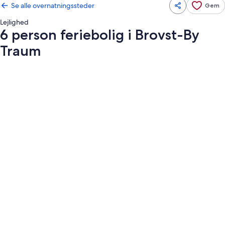
Se alle overnatningssteder
Gem
Lejlighed
6 person feriebolig i Brovst-By
Traum
Billedgalleri
for
6