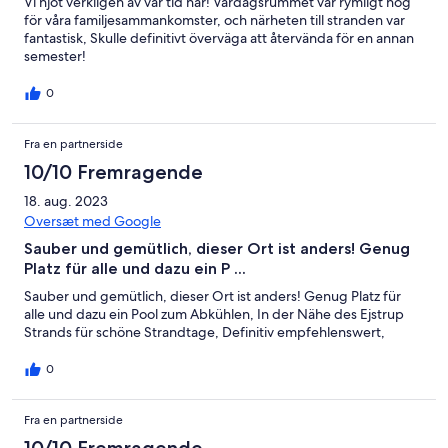
Vi njöt verkligen av vår tid här! Vardagsrummet var rymligt nog
för våra familjesammankomster, och närheten till stranden var
fantastisk, Skulle definitivt överväga att återvända för en annan
semester!
0
Fra en partnerside
10/10 Fremragende
18. aug. 2023
Oversæt med Google
Sauber und gemütlich, dieser Ort ist anders! Genug
Platz für alle und dazu ein P ...
Sauber und gemütlich, dieser Ort ist anders! Genug Platz für
alle und dazu ein Pool zum Abkühlen, In der Nähe des Ejstrup
Strands für schöne Strandtage, Definitiv empfehlenswert,
0
Fra en partnerside