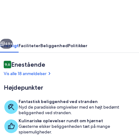
person
feriebolig
i
Brovst-
By
rige
Næste
Traum
49+
Oversigt
Faciliteter
Beliggenhed
Politikker
Anmeldelser
Enestående
9,6
9,6 ud af 10.
Vis alle 18 anmeldelser
Højdepunkter
Fantastisk beliggenhed ved stranden
Nyd de paradisiske omgivelser med en højt bedømt
Swimmingpool
beliggenhed ved stranden.
Kulinariske oplevelser rundt om hjørnet
Gæsterne elsker beliggenheden tæt på mange
spisemuligheder.