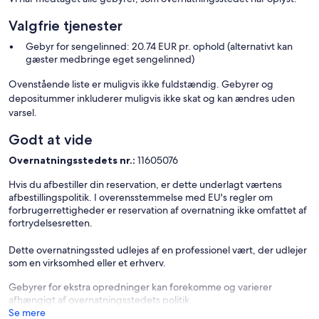
Valgfrie tjenester
Gebyr for sengelinned: 20.74 EUR pr. ophold (alternativt kan
gæster medbringe eget sengelinned)
Ovenstående liste er muligvis ikke fuldstændig. Gebyrer og
depositummer inkluderer muligvis ikke skat og kan ændres uden
varsel.
Godt at vide
Overnatningsstedets nr.:
11605076
Hvis du afbestiller din reservation, er dette underlagt værtens
afbestillingspolitik. I overensstemmelse med EU's regler om
forbrugerrettigheder er reservation af overnatning ikke omfattet af
fortrydelsesretten.
Dette overnatningssted udlejes af en professionel vært, der udlejer
som en virksomhed eller et erhverv.
Gebyrer for ekstra opredninger kan forekomme og varierer
afhængigt af overnatningsstedets politik
Se mere