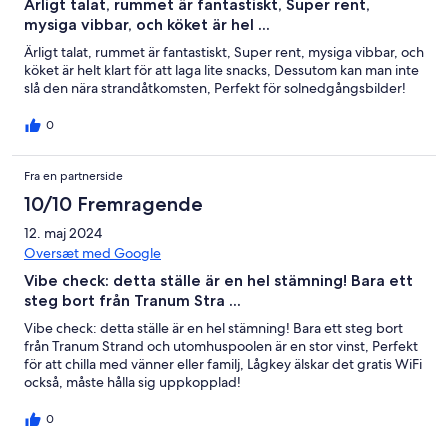
Ärligt talat, rummet är fantastiskt, Super rent,
mysiga vibbar, och köket är hel ...
Ärligt talat, rummet är fantastiskt, Super rent, mysiga vibbar, och
köket är helt klart för att laga lite snacks, Dessutom kan man inte
slå den nära strandåtkomsten, Perfekt för solnedgångsbilder!
0
Fra en partnerside
10/10 Fremragende
12. maj 2024
Oversæt med Google
Vibe check: detta ställe är en hel stämning! Bara ett
steg bort från Tranum Stra ...
Vibe check: detta ställe är en hel stämning! Bara ett steg bort
från Tranum Strand och utomhuspoolen är en stor vinst, Perfekt
för att chilla med vänner eller familj, Lågkey älskar det gratis WiFi
också, måste hålla sig uppkopplad!
0