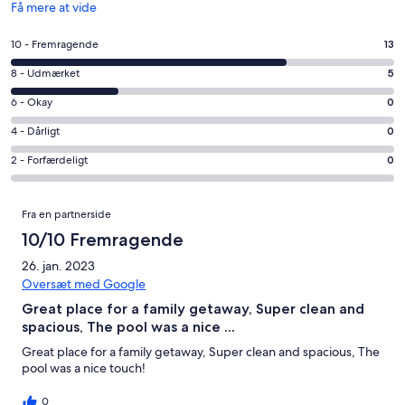
Åbner
Få mere at vide
i
et
Bedømmelse
10 - Fremragende
13
nyt
på
vindue
Bedømmelse
8 - Udmærket
5
10
på
−
Bedømmelse
6 - Okay
0
8
Fremragende.
på
−
Bedømmelse
4 - Dårligt
0
13
6
Udmærket.
på
af
−
Bedømmelse
2 - Forfærdeligt
0
5
4
i
Okay.
på
af
−
alt
0
2
Anmeldelser
i
Dårligt.
18
Fra en partnerside
af
−
alt
0
anmeldelser
i
Forfærdeligt.
10/10 Fremragende
18
af
alt
0
anmeldelser
i
26. jan. 2023
18
af
alt
Oversæt med Google
anmeldelser
i
18
Great place for a family getaway, Super clean and
alt
anmeldelser
spacious, The pool was a nice ...
18
anmeldelser
Great place for a family getaway, Super clean and spacious, The
pool was a nice touch!
0