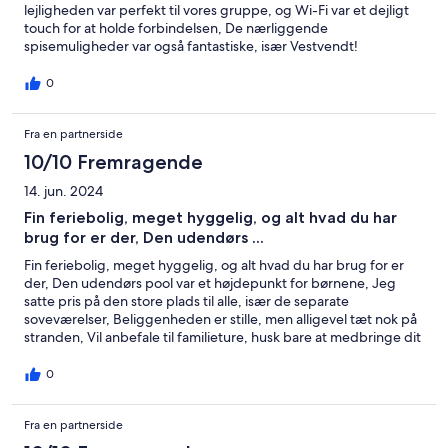
lejligheden var perfekt til vores gruppe, og Wi-Fi var et dejligt
touch for at holde forbindelsen, De nærliggende
spisemuligheder var også fantastiske, især Vestvendt!
0
Fra en partnerside
10/10 Fremragende
14. jun. 2024
Fin feriebolig, meget hyggelig, og alt hvad du har
brug for er der, Den udendørs ...
Fin feriebolig, meget hyggelig, og alt hvad du har brug for er
der, Den udendørs pool var et højdepunkt for børnene, Jeg
satte pris på den store plads til alle, især de separate
soveværelser, Beliggenheden er stille, men alligevel tæt nok på
stranden, Vil anbefale til familieture, husk bare at medbringe dit
eget sengetøj, hvis du ikke lejer det!
0
Fra en partnerside