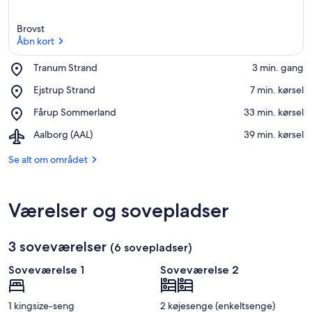
Brovst
Åbn kort
Place,
Tranum Strand
‪3 min. gang‬
Tranum
Åbn kort
Place,
Ejstrup Strand
‪7 min. kørsel‬
Strand
Ejstrup
Place,
Fårup Sommerland
‪33 min. kørsel‬
Strand
Fårup
Airport,
Aalborg (AAL)
‪39 min. kørsel‬
Sommerland
Aalborg
(AAL)
Se alt om området
Værelser og sovepladser
3 soveværelser
(6 sovepladser)
Soveværelse 1
Soveværelse 2
1 kingsize-seng
2 køjesenge (enkeltsenge)