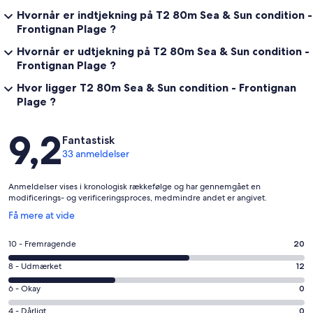
Hvornår er indtjekning på T2 80m Sea & Sun condition -
Frontignan Plage ?
Hvornår er udtjekning på T2 80m Sea & Sun condition -
Frontignan Plage ?
Hvor ligger T2 80m Sea & Sun condition - Frontignan
Plage ?
Anmeldelser
9,2
Fantastisk
33 anmeldelser
Anmeldelser vises i kronologisk rækkefølge og har gennemgået en
modificerings- og verificeringsproces, medmindre andet er angivet.
Åbner
Få mere at vide
i
et
Bedømmelse
10 - Fremragende
20
nyt
på
vindue
Bedømmelse
8 - Udmærket
12
10
på
−
Bedømmelse
6 - Okay
0
8
Fremragende.
på
−
Bedømmelse
4 - Dårligt
0