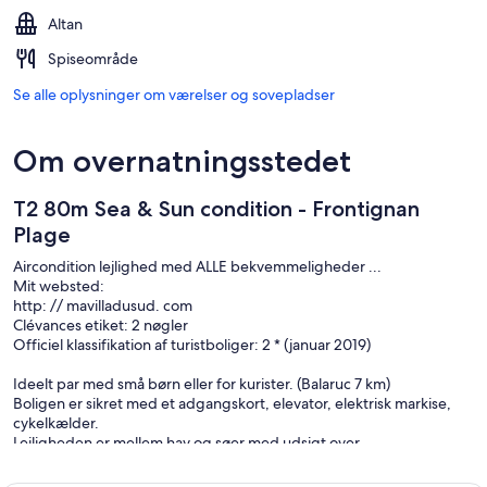
Altan
Spiseområde
Se alle oplysninger om værelser og sovepladser
Om overnatningsstedet
T2 80m Sea & Sun condition - Frontignan
Plage
Aircondition lejlighed med ALLE bekvemmeligheder ...
Mit websted:
http: // mavilladusud. com
Clévances etiket: 2 nøgler
Officiel klassifikation af turistboliger: 2 * (januar 2019)
Ideelt par med små børn eller for kurister. (Balaruc 7 km)
Boligen er sikret med et adgangskort, elevator, elektrisk markise,
cykelkælder.
Lejligheden er mellem hav og søer med udsigt over
lystbådehavnen. Soveværelset er adskilt, og du har en terrasse på
7m2 som er en reel levende.