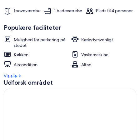
1 soveværelse
1 badeværelse
Plads til 4 personer
Populære faciliteter
Mulighed for parkering på
Kæledyrsvenligt
stedet
Køkken
Vaskemaskine
Aircondition
Altan
Vis alle
Udforsk området