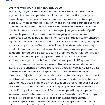
logement bien trop petit pour 4 personnes.je ne recommande
pas le logement.
Svar fra VrboOwner den 20. mar. 2020
Madame, Croyez bien que je suis particulièrement désolée que le
logement ne vous ait pas donné pleinement satisfaction, dont je vous
rappelle que la surface est clairement mentionnée sur le descriptif
publié, sur mon contrat de location, mention indiquée au téléphone et
pour lequel le label « Clévacances » vient d’être renouvelé. Je le suis
d’autant plus, que c’est la première fois que je reçois un avis négatif,
comme le prouvent les nombreux témoignages laissés sur les
différents sites où je publie mes annonces, ainsi que les commentaires
figurant sur le livre mis à disposition de mes locataires pour y consigner
leurs remarques. Je m’étonne par ailleurs de certaines de vos critiques
d’autant que pour certains des points évoqués je vous ai proposé des
solutions immédiates. Le store, pour sa première ouverture de la saison
était simplement un peu grippé et deux ou trois manœuvres
suffisaient à régler le problème, même chose pour le BZ qui souffrait
d’un manque de manipulation récent. Quant à la housse de matelas
BZ, elle a été changé en votre présence à votre arrivée, la housse du BZ
pouvez également être changer si vous jugiez nécessaire de le
remplacer. J’ajoute que je trouve déplacée votre remarque concernant
les tabourets, dans la mesure où c’est moi qui, lors de notre entretien
téléphonique vous ai parlé de mon intention de les remplacer par des
tabourets sur 4 pieds. Vous m'avez indiqué que les matelas étaient
biens. Pourquoi ne pas le dire ? Pourquoi ne pas dire qu'en partant
vous avez laissé votre poubelle pleine dans l'appartement ? La critique
est facile, l’art est difficile. Je laisse le soin aux nombreux futurs
locataires qui suivront de donner une conclusion plus empreinte de