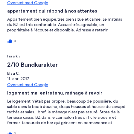
Oversæt med Google
appartement qui répond à nos attentes
Appartement bien équipé,très bien situé et calme. Le matelas
du BZ est très confortable. Accueil très agréable, un
propriétaire à l'écoute et disponible. Adresse à retenir.
0
Fra arkiv
2/10 Bundkarakter
Elsa C.
11. apr. 2017
Oversæt med Google
logement mal entretenu, ménage à revoir
Le logement n'était pas propre, beaucoup de poussière, du
sable dans le bac à douche, draps housses et housse du canapé
tachés et sales...bref, le ménage n'est pas assuré. Store de la
terrasse cassé, BZ dans le coin salon très difficile à ouvrir et
fermer. tabourets de bar qui grincent en permanence et
bancals. très décevant pour un logement loué en début de
saison où on s'attend légitimement à ce qu'il soit bien entretenu!
0