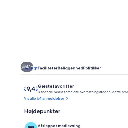
Charmerende
17.
århundrede
landsby
hus
med
Flower
Garden
41+
Oversigt
Faciliteter
Beliggenhed
Politikker
Anmeldelser
9,4
Gæstefavoritter
ud
Blandt de bedst anmeldte overnatningssteder i dette om
af
Vis alle 64 anmeldelser
10,
Gæstefavorit
Højdepunkter
Spiseområde
Afslappet madlavning