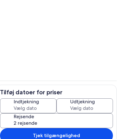
e
Overnatningsstedets område
Tilføj datoer for priser
råde
Privat køkken
Indtjekning
Udtjekning
Rejsende
Tjek tilgængelighed