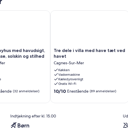
r
strand og i Nice
hus med havudsigt, have, terrasse, solskin og stilhed
Tre dele i villa med have tæt ved have
Tre
byhus med havudsigt,
Tre dele i villa med have tæt ved
dele
se, solskin og stilhed
havet
i
Mer
Cagnes-Sur-Mer
villa
med
Køkken
Vaskemaskine
have
e
Kæledyrsvenligt
tæt
Gratis Wi-Fi
ved
10.0
havet
10/10
tående
Enestående
(32 anmeldelser)
(89 anmeldelser)
ud
Cagnes-
af
Sur-
10,
Mer
Enestående,
Indtjekning efter kl. 15.00
Ud
(89
anmeldelser)
Børn