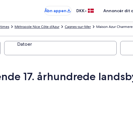
•
Åbn appen
DKK
Annoncér dit 
itimes
Métropole Nice Côte d'Azur
Cagnes-sur-Mer
Maison Azur Charmere
Datoer
nde 17. århundrede landsb