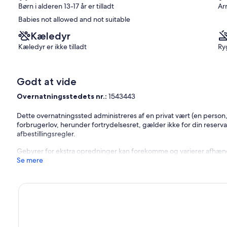
Børn i alderen 13-17 år er tilladt
Ar
Babies not allowed and not suitable
Kæledyr
Kæledyr er ikke tilladt
Ryg
Godt at vide
Overnatningsstedets nr.:
1543443
Dette overnatningssted administreres af en privat vært (en person,
forbrugerlov, herunder fortrydelsesret, gælder ikke for din reserva
afbestillingsregler.
Gebyrer for ekstra opredninger kan forekomme og varierer afhængi
Se mere