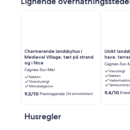
Lignende overnatningsstede
toilet og håndvask, med en rigelig forsyning af varmt vand
Charmerende landsbyhus i Medieval Village, tæt på 
Unikt landsby
Charmerende
Unikt
Charmerende landsbyhus i
Unikt lands
landsbyhus
landsbyhus
Medieval Village, tæt på strand
have, terras
i
med
og i Nice
Cagnes-Sur-
Medieval
havudsigt,
Cagnes-Sur-Mer
Village,
have,
Havudsigt
Køkken
tæt
terrasse,
Køkken
Vaskemaskin
på
Strandudsigt
solskin
Tørretumbler
Mikrobølgeovn
strand
og
9.4
og
stilhed
9,4/10
Enes
9.2
9,2/10
Fremragende
(34 anmeldelser)
ud
i
Cagnes-
ud
af
Nice
Sur-
af
10,
Cagnes-
Mer
10,
Enestående,
Sur-
Fremragende,
Husregler
(32
Mer
(34
anmeldelser)
anmeldelser)