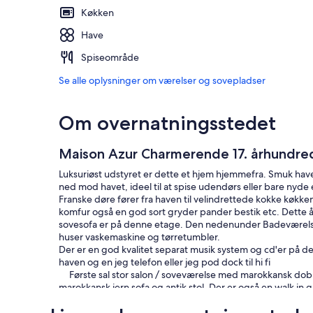
Køkken
Have
Spiseområde
Se alle oplysninger om værelser og sovepladser
Om overnatningsstedet
Maison Azur Charmerende 17. århundre
Luksuriøst udstyret er dette et hjem hjemmefra. Smuk ha
ned mod havet, ideel til at spise udendørs eller bare nyde e
Franske døre fører fra haven til velindrettede kokke køkk
komfur også en god sort gryder pander bestik etc. Dette 
sovesofa er på denne etage. Den nedenunder Badeværelset
huser vaskemaskine og tørretumbler.
Der er en god kvalitet separat musik system og cd'er på
haven og en jeg telefon eller jeg pod dock til hi fi
Første sal stor salon / soveværelse med marokkansk dobb
marokkansk jern sofa og antik stol. Der er også en walk 
et stort udvalg af bluestråler og dvd'er. Også et godt og 
Mezzanine sal med king-size messing seng, armoir, kommod