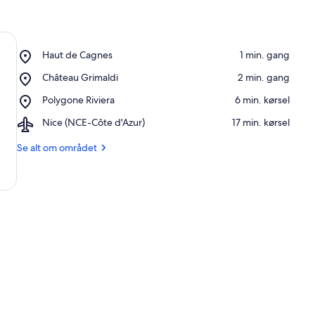
i
n
g
s
Place,
Haut de Cagnes
‪1 min. gang‬
s
Haut
t
Place,
Château Grimaldi
‪2 min. gang‬
de
e
Château
Cagnes
Place,
Polygone Riviera
‪6 min. kørsel‬
d
Grimaldi
Polygone
e
Airport,
Nice (NCE-Côte d'Azur)
‪17 min. kørsel‬
Riviera
r
Nice
(NCE-
Se alt om området
i
Côte
d'Azur)
d
e
t
t
e
o
m
r
å
d