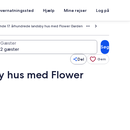
overnatningssted
Hjælp
Mine rejser
Log på
nde 17. århundrede landsby hus med Flower Garden
Gæster
Søg
Del
Gem
y hus med Flower