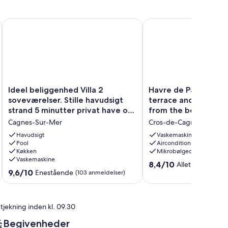
t
Ideel beliggenhed Villa 2 soveværelser. Stille havudsigt stra
Havre de Paix Villa wit
Ideel
Havre
Ideel beliggenhed Villa 2
Havre de Paix Villa w
beliggenhed
de
soveværelser. Stille havudsigt
terrace and just a s
Villa
Paix
strand 5 minutter privat have og
from the beach.
2
Villa
pool
Cagnes-Sur-Mer
Cros-de-Cagnes
soveværelser.
with
Stille
garden,
Havudsigt
Vaskemaskine
havudsigt
Pool
terrace
Aircondition
Køkken
Mikrobølgeovn
strand
and
Vaskemaskine
5
just
8.4
8,4/10
Alletiders
(13 an
minutter
a
9.6
9,6/10
Enestående
ud
(103 anmeldelser)
privat
stone's
ud
af
have
throw
af
10,
og
from
10,
Alletiders,
tjekning inden kl. 09.30
pool
the
Enestående,
(13
Cagnes-
beach.
(103
anmeldelser)
Begivenheder
Sur-
Cros-
anmeldelser)