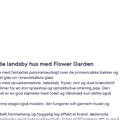
de landsby hus med Flower Garden
ve med fantastisk panoramaudsigt over de provencalske bakker og
t glas vin i brandskålens glød.
en med opvaskemaskine, køleskab, fryser, ovn og dual brændstof
åbner for en stor spisestue og opholdsstue omkring pejs. Den
 er en god størrelse med toilet og håndvask kun dette også
 denne etage også modem, der fungerer wifi gennem huset og
elt himmelseng og hyggelig log effekt el brand, lædersofa,
in garderobe med opbevaringsplads. Vi har et 50 tommer HD-tv med
varieret udvalg af romaner og referencebøger.
e, stol. Badeværelset har en stor marmor flisebelagt bruseniche,