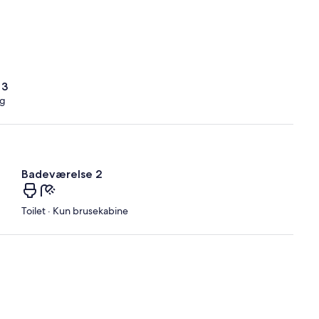
e
 3
ng
Badeværelse 2
Toilet · Kun brusekabine