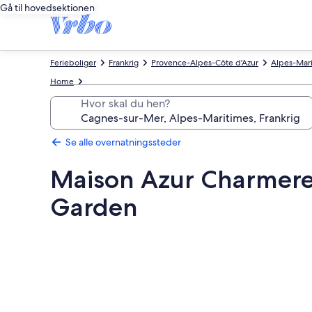
Gå til hovedsektionen
Ferieboliger
Frankrig
Provence-Alpes-Côte d'Azur
Alpes-Mar
Home
Hvor skal du hen?
Se alle overnatningssteder
Maison Azur Charmere
Garden
Billedgalleri
for
Maison
Azur