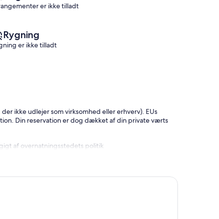
rangementer er ikke tilladt
Mer
de-
Cagnes
Rygning
ning er ikke tilladt
 der ikke udlejer som virksomhed eller erhverv). EUs
tion. Din reservation er dog dækket af din private værts
gt af overnatningsstedets politik