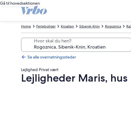
Gå til hovedsektionen
Home
Ferieboliger
Kroatien
Sibenik-Knin
Rogoznica
Ra
Hvor skal du hen?
Se alle overnatningssteder
Lejlighed
·
Privat vært
Lejligheder Maris, hus
Billedgalleri
for
Lejligheder
Maris,
hus