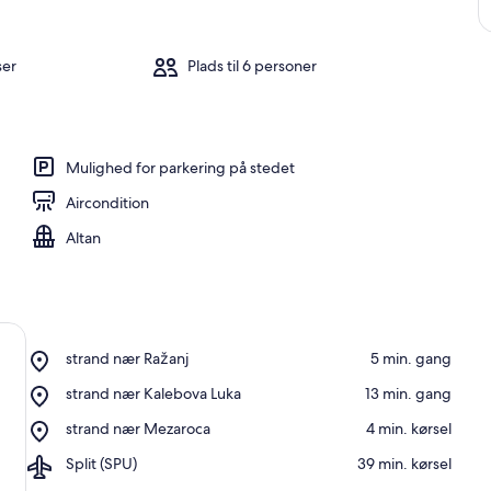
b
e
d
ser
Plads til 6 personer
s
t
a
n
Mulighed for parkering på stedet
m
e
Aircondition
l
Altan
d
t
e
o
v
Place,
e
strand nær Ražanj
‪5 min. gang‬
strand
r
Place,
strand nær Kalebova Luka
‪13 min. gang‬
nær
n
strand
Ražanj
a
Place,
strand nær Mezaroca
‪4 min. kørsel‬
nær
t
strand
Kalebova
n
Airport,
Split (SPU)
‪39 min. kørsel‬
nær
Luka
i
Split
Mezaroca