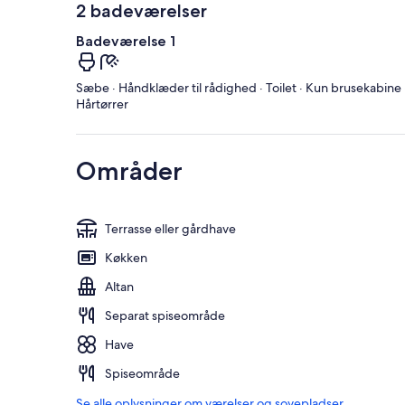
2 badeværelser
Badeværelse 1
Sæbe · Håndklæder til rådighed · Toilet · Kun brusekabine 
Hårtørrer
Områder
Terrasse eller gårdhave
Køkken
Altan
Separat spiseområde
Have
Spiseområde
Se alle oplysninger om værelser og sovepladser