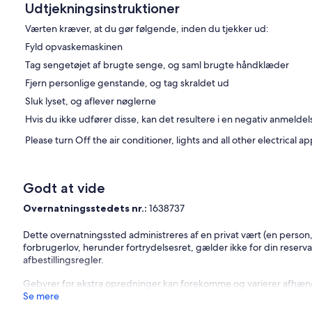
Udtjekningsinstruktioner
Værten kræver, at du gør følgende, inden du tjekker ud:
Fyld opvaskemaskinen
Tag sengetøjet af brugte senge, og saml brugte håndklæder
Fjern personlige genstande, og tag skraldet ud
Sluk lyset, og aflever nøglerne
Hvis du ikke udfører disse, kan det resultere i en negativ anmeldel
Please turn Off the air conditioner, lights and all other electrical
Godt at vide
Overnatningsstedets nr.:
1638737
Dette overnatningssted administreres af en privat vært (en person,
forbrugerlov, herunder fortrydelsesret, gælder ikke for din reserva
afbestillingsregler.
Gebyrer for ekstra opredninger kan forekomme og varierer afhængi
Se mere