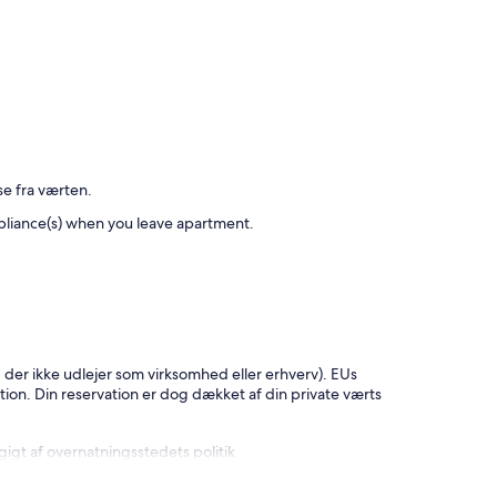
se fra værten.
 appliance(s) when you leave apartment.
 der ikke udlejer som virksomhed eller erhverv). EUs
tion. Din reservation er dog dækket af din private værts
gt af overnatningsstedets politik