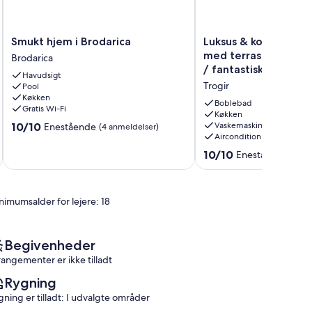
Smukt
Luksus
Smukt hjem i Brodarica
Luksus & komfortabel
hjem
&
med terrasse og pri
Brodarica
i
komfortabel
/ fantastisk udsigt!
Havudsigt
Brodarica
lejlighed
Trogir
Pool
Brodarica
med
Køkken
terrasse
Boblebad
Gratis Wi-Fi
og
Køkken
10.0
10/10
Vaskemaskine
Enestående
(4 anmeldelser)
privat
Aircondition
ud
boblebad
af
/
10.0
10/10
Enestående
(19 a
10,
fantastisk
ud
Enestående,
udsigt!
af
(4
Trogir
10,
anmeldelser)
nimumsalder for lejere: 18
Enestående,
(19
anmeldelser)
Begivenheder
rangementer er ikke tilladt
Rygning
gning er tilladt: I udvalgte områder