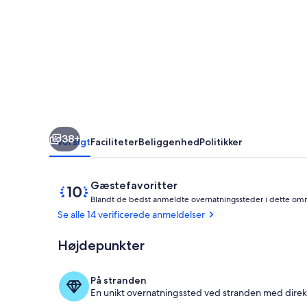
på
stranden,
Rogoznica
38+
Oversigt
Faciliteter
Beliggenhed
Politikker
Anmeldelser
10
Gæstefavoritter
ud
Blandt de bedst anmeldte overnatningssteder i dette om
af
Se alle 14 verificerede anmeldelser
10,
Gæstefavorit
Højdepunkter
Udendørs sp
På stranden
En unikt overnatningssted ved stranden med direkt