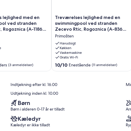
for at bevare dit privatliv.
 og den største belønning for os er, når vores gæster kommer
Treværelses
 lejlighed med en
Treværelses lejlighed med en
lejlighed
ol ved stranden
swimmingpool ved stranden
med
, Rogoznica (A-11869-
Zecevo Rtic, Rogoznica (A-8366-
en
a)
Primošten
l
swimmingpool
ved
Havudsigt
e
stranden
Køkken
Vaskemaskine
Zecevo
Gratis Wi-Fi
Rtic,
Rogoznica
10.0
10/10
iders
Enestående
(3 anmeldelser)
(11 anmeldelser)
(A-
ud
8366-
af
a)
10,
Indtjekning efter kl. 16.00
Mi
Primošten
Enestående,
(11
Udtjekning inden kl. 10.00
anmeldelser)
Børn
Børn i alderen 0-17 år er tilladt
Ar
Kæledyr
Kæledyr er ikke tilladt
Ry