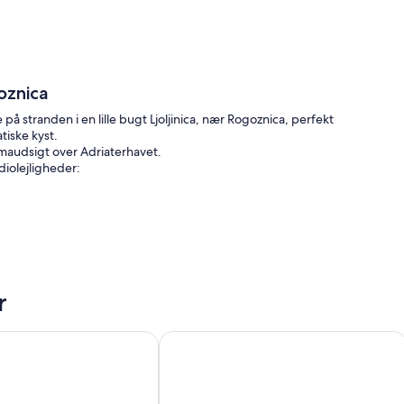
oznica
å stranden i en lille bugt Ljoljinica, nær Rogoznica, perfekt
tiske kyst.
amaudsigt over Adriaterhavet.
diolejligheder:
ed satellitmodtagelse, pengeskab og mange flere på forespørgsel.
r
med bruser. Håndklæder og sengetøj er til rådighed. Wi-Fi
ejlighed med en swimmingpool ved stranden Zecevo Rtic, Rog
Treværelses lejlighed med en swimmi
og krystalklare vand.