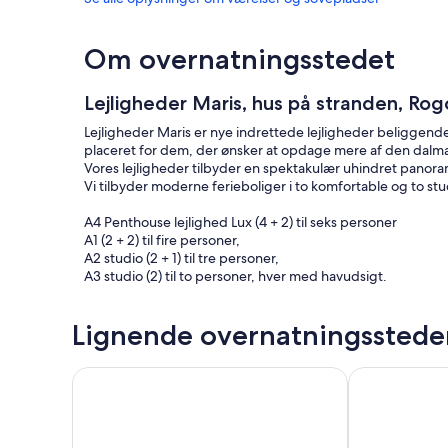
Om overnatningsstedet
Lejligheder Maris, hus på stranden, Rog
Lejligheder Maris er nye indrettede lejligheder beliggende p
placeret for dem, der ønsker at opdage mere af den dalma
Vores lejligheder tilbyder en spektakulær uhindret panor
Vi tilbyder moderne ferieboliger i to komfortable og to stu
A4 Penthouse lejlighed Lux ​​(4 + 2) til seks personer
A1 (2 + 2) til fire personer,
A2 studio (2 + 1) til tre personer,
A3 studio (2) til to personer, hver med havudsigt.
Lejlighederne er nyindrettet med spiseplads og LCD-tv m
Lignende overnatningsstede
Hver lejlighed har et funktionelt og elegant badeværelse 
internetadgang og aircondition er gratis.
Parkering til biler sikret i en indhegnet gård ved huset.
Fantastisk lejlighed i Brodarica
Treværelses l
En grill er til din rådighed på terrassen af ​​huset.
Perfekt sted til ferie for familier, der ønsker fred, privatliv 