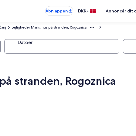
•
Åbn appen
DKK
Annoncér dit 
žanj
Lejligheder Maris, hus på stranden, Rogoznica
Datoer
 på stranden, Rogoznica