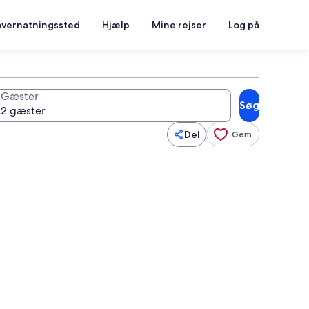
overnatningssted
Hjælp
Mine rejser
Log på
Gæster
Søg
Del
Gem