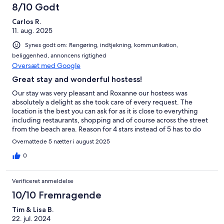
8/10 Godt
Carlos R.
11. aug. 2025
Synes godt om: Rengøring, indtjekning, kommunikation,
beliggenhed, annoncens rigtighed
Oversæt med Google
Great stay and wonderful hostess!
Our stay was very pleasant and Roxanne our hostess was
absolutely a delight as she took care of every request. The
location is the best you can ask for as it is close to everything
including restaurants, shopping and of course across the street
from the beach area. Reason for 4 stars instead of 5 has to do
with little attention to details such as proper sized linens for the
Overnattede 5 nætter i august 2025
bed and more comfortable pillows. Overall a great stay and
would come back again!
0
Verificeret anmeldelse
10/10 Fremragende
Tim & Lisa B.
22. jul. 2024