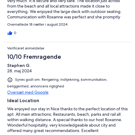
very much. It is secure and very safe. The location just across
from the beach and all local attractions made it close to
everything. We enjoyed the large deck with outdoor seating.
Communication with Roxanne was perfect and she promptly
answered any questions that we had and gave great
Overnattede 18 nætter i august 2024
recommendations. We would stay here again.
0
Verificeret anmeldelse
10/10 Fremragende
Stephen G.
28. maj 2024
Synes godt om: Rengøring, indtjekning, kommunikation,
beliggenhed, annoncens rigtighed
Oversæt med Google
Ideal Location
We enjoyed our stay in Nice thanks to the perfect location of this
apt. All main attractions; Restaurants, beach, parks and rail all
within walking distance. A special thanks to our host Roxanne.
Wonderful hospitality, very knowledgeable about city and
offered many great recommendations. Excellent