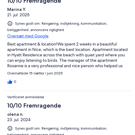
10/10 Fremragende
Marina Y.
21. jul. 2025
Synes godt om: Rengøring, indtjekning, kommunikation,
beliggenhed, annoncens rigtighed
Oversæt med Google
Best apartment & location!We spent 2 weeks in a beautiful
apartment in Nice, which is the best location. Apartment located
in Hyatt Residence across the beach with quiet yard where you
can enjoy listening to birds. The manager of the apartment
Roxanne is a very professional and nice person who helped us
with everything and provided a lot of recommendations. We
Overnattede 15 nætter i juni 2025
highly suggest staying in this modern, clean, and quiet place
with great central location close to all restaurants, promenade,
0
shopping malls, and public transportation.
Verificeret anmeldelse
10/10 Fremragende
olena n.
23. jul. 2024
Synes godt om: Rengøring, indtjekning, kommunikation,
beliggenhed, annoncens rigtighed