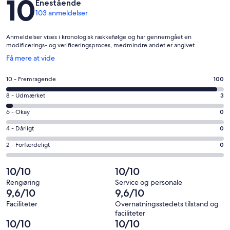
10
Enestående
103 anmeldelser
Anmeldelser vises i kronologisk rækkefølge og har gennemgået en
modificerings- og verificeringsproces, medmindre andet er angivet.
Åbner
Få mere at vide
i
et
Bedømmelse
10 - Fremragende
100
nyt
på
vindue
Bedømmelse
8 - Udmærket
3
10
på
−
Bedømmelse
6 - Okay
0
8
Fremragende.
på
−
Bedømmelse
4 - Dårligt
0
100
6
Udmærket.
på
af
−
Bedømmelse
2 - Forfærdeligt
0
3
4
i
Okay.
på
af
−
alt
0
2
10/10
10/10
i
Dårligt.
103
af
−
alt
0
Rengøring
Service og personale
anmeldelser
i
Forfærdeligt.
9,6/10
9,6/10
103
af
alt
0
anmeldelser
i
Faciliteter
Overnatningsstedets tilstand og
103
af
faciliteter
alt
anmeldelser
i
10/10
10/10
103