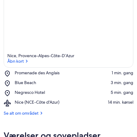
Nice, Provence-Alpes-Côte-D’Azur
Åbn kort
Place,
Promenade des Anglais
‪1 min. gang‬
Promenade
Åbn kort
Place,
Blue Beach
‪3 min. gang‬
des
Blue
Anglais
Place,
Negresco Hotel
‪5 min. gang‬
Beach
Negresco
Airport,
Nice (NCE-Côte d'Azur)
‪14 min. kørsel‬
Hotel
Nice
(NCE-
Se alt om området
Côte
d'Azur)
Værelser og sovepladser