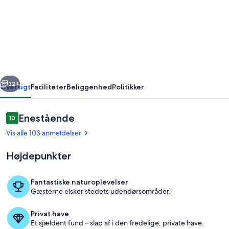
mest
prestigefyldte
residens
Nice
(Palais
rige
Næste
de
32+
Oversigt
Faciliteter
Beliggenhed
Politikker
la
Méditerranée)
Anmeldelser
Enestående
10
10 ud af 10.
center,
Vis alle 103 anmeldelser
Sea
Højdepunkter
Fantastiske naturoplevelser
Gæsterne elsker stedets udendørsområder.
Udendørsområde
Privat have
Et sjældent fund – slap af i den fredelige, private have.