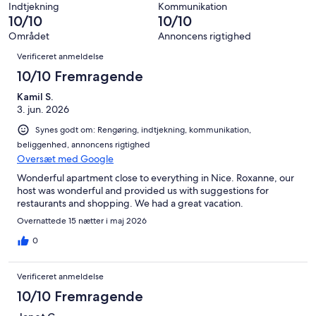
alt
Indtjekning
Kommunikation
anmeldelser
103
10/10
10/10
anmeldelser
Området
Annoncens rigtighed
Anmeldelser
Verificeret anmeldelse
10/10 Fremragende
Kamil S.
3. jun. 2026
Synes godt om: Rengøring, indtjekning, kommunikation,
beliggenhed, annoncens rigtighed
Oversæt med Google
Wonderful apartment close to everything in Nice. Roxanne, our
host was wonderful and provided us with suggestions for
restaurants and shopping. We had a great vacation.
Overnattede 15 nætter i maj 2026
0
Verificeret anmeldelse
10/10 Fremragende