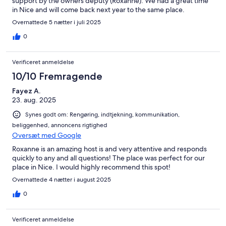
support by the owners deputy (Roxanne). We had a great time
in Nice and will come back next year to the same place.
Overnattede 5 nætter i juli 2025
0
Verificeret anmeldelse
10/10 Fremragende
Fayez A.
23. aug. 2025
Synes godt om: Rengøring, indtjekning, kommunikation,
beliggenhed, annoncens rigtighed
Oversæt med Google
Roxanne is an amazing host is and very attentive and responds
quickly to any and all questions! The place was perfect for our
place in Nice. I would highly recommend this spot!
Overnattede 4 nætter i august 2025
0
Verificeret anmeldelse