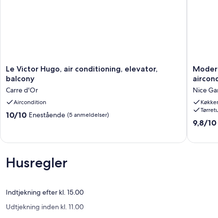
Le
Modern
Le Victor Hugo, air conditioning, elevator,
Modern
Victor
1-
balcony
aircon
Hugo,
værelse
Carre d'Or
Nice Ga
air
lejlighe
conditioning,
Aircondition
med
Køkke
Tørret
elevator,
balkon,
10.0
10/10
Enestående
(5 anmeldelser)
balcony
aircondi
9.8
9,8/10
ud
Carre
50m
ud
af
d'Or
fra
af
10,
strande
10,
Enestående,
Nice
Eneståe
(5
Husregler
Gamle
(86
anmeldelser)
Bydel
anmelde
Indtjekning efter kl. 15.00
Udtjekning inden kl. 11.00