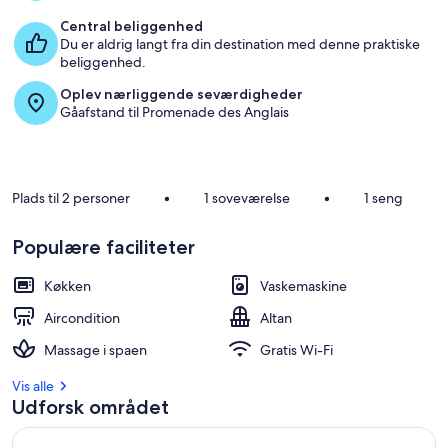
Central beliggenhed
Du er aldrig langt fra din destination med denne praktiske
beliggenhed.
Oplev nærliggende seværdigheder
Gåafstand til Promenade des Anglais
Plads til 2 personer
•
1 soveværelse
•
1 seng
Populære faciliteter
Køkken
Vaskemaskine
Aircondition
Altan
Massage i spaen
Gratis Wi-Fi
Vis alle
Udforsk området