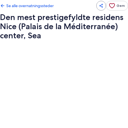
Se alle overnatningssteder
Gem
Den mest prestigefyldte residens
Nice (Palais de la Méditerranée)
center, Sea
Billedgalleri
for
Den