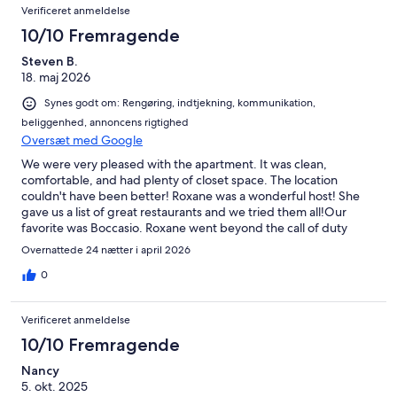
Verificeret anmeldelse
10/10 Fremragende
Steven B.
18. maj 2026
Synes godt om: Rengøring, indtjekning, kommunikation,
beliggenhed, annoncens rigtighed
Oversæt med Google
We were very pleased with the apartment. It was clean,
comfortable, and had plenty of closet space. The location
couldn't have been better! Roxane was a wonderful host! She
gave us a list of great restaurants and we tried them all!Our
favorite was Boccasio. Roxane went beyond the call of duty
trying different ways to ship my wallet that I left behind at the
Overnattede 24 nætter i april 2026
apartment. I can honestly say that she was more than a host, she
was also a tour guide by giving us schedules of events
0
happening during our stay in Nice. We're going back next year!
Verificeret anmeldelse
10/10 Fremragende
Nancy
5. okt. 2025