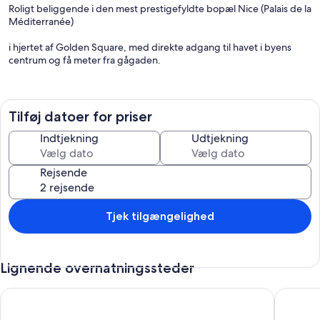
Roligt beliggende i den mest prestigefyldte bopæl Nice (Palais de la
Méditerranée)
i hjertet af Golden Square, med direkte adgang til havet i byens
centrum og få meter fra gågaden.
Moderne møbler, helt nye møbler, senge og madrasser
Høj kvalitet, denne lejlighed er både elegant og komfortabel.
Tilføj datoer for priser
Adgang til højhastigheds-internet, lokale og internationale tv-
Indtjekning
Udtjekning
kanaler og en HD fladskærm.
Rejsende
Tjek tilgængelighed
Lignende overnatningssteder
Le Victor Hugo, air conditioning, elevator, balcony
Moderne 