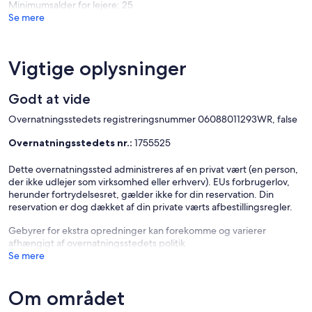
Minimumsalder for lejere: 25
Se mere
Vigtige oplysninger
Godt at vide
Overnatningsstedets registreringsnummer 06088011293WR, false
Overnatningsstedets nr.:
1755525
Dette overnatningssted administreres af en privat vært (en person,
der ikke udlejer som virksomhed eller erhverv). EUs forbrugerlov,
herunder fortrydelsesret, gælder ikke for din reservation. Din
reservation er dog dækket af din private værts afbestillingsregler.
Gebyrer for ekstra opredninger kan forekomme og varierer
afhængigt af overnatningsstedets politik
Se mere
Om området