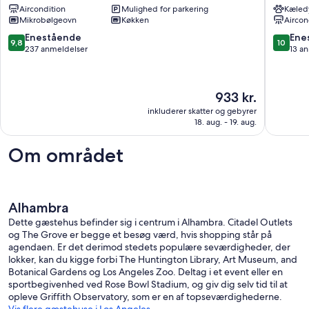
Aircondition
Mulighed for parkering
Kæledy
in
|
Mikrobølgeovn
Køkken
Aircon
LA
Ikke-
Hills
ryger,
9.8
10.0
Enestående
Ene
9,8
10
Alhambra
mikroov
ud
ud
237 anmeldelser
13 a
sovesof
af
af
Roseme
10,
10,
Enestående,
Eneståe
Prisen
933 kr.
237
13
er
anmeldelser
anmelde
inkluderer skatter og gebyrer
933 kr.
18. aug. - 19. aug.
Om området
Alhambra
Dette gæstehus befinder sig i centrum i Alhambra. Citadel Outlets
og The Grove er begge et besøg værd, hvis shopping står på
agendaen. Er det derimod stedets populære seværdigheder, der
lokker, kan du kigge forbi The Huntington Library, Art Museum, and
Botanical Gardens og Los Angeles Zoo. Deltag i et event eller en
sportbegivenhed ved Rose Bowl Stadium, og giv dig selv tid til at
opleve Griffith Observatory, som er en af topseværdighederne.