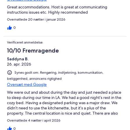
Great accommodations. Host is great at communicating
instructions issues etc. Highly recommended
Overnattede 20 nætter i januar 2026
0
Verificeret anmeldelse
10/10 Fremragende
Saddyna B.
26. apr. 2026
Synes godt om: Rengøring, indtjekning, kommunikation,
beliggenhed, annoncens rigtighed
Oversæt med Google
We were out and about during the day and just needed a place
to sleep during our time in LA. We had a good night’s rest in the
cozy bed. Having a designated parking was a major draw. We
didn’t need to use the kitchenette, but it’s a plus of the
property. The central location is nice and quiet. There are also
some yummy breakfast spots close by (Lost Parrot & Yang’s
Overnattede 4 nætter i april 2026
Kitchen). Juan was a kind and responsive host who was quick to
reply. We would happily stay here again!
0