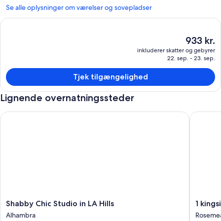
Se alle oplysninger om værelser og sovepladser
Den
933 kr.
nuværende
inkluderer skatter og gebyrer
pris
22. sep. - 23. sep.
er
933 kr.
Tjek tilgængelighed
Lignende overnatningssteder
Shabby Chic Studio in LA Hills
1 kingsiz
Shabby
1
Shabby Chic Studio in LA Hills
1 kings
Chic
kingsize
Alhambra
Roseme
Studio
seng