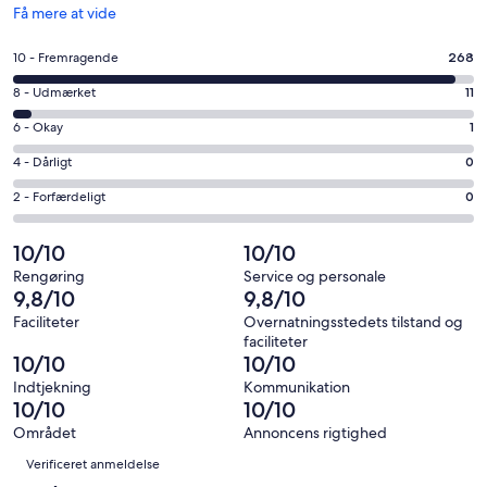
Åbner
Få mere at vide
i
et
Bedømmelse
10 - Fremragende
268
nyt
på
vindue
Bedømmelse
8 - Udmærket
11
10
på
−
Bedømmelse
6 - Okay
1
8
Fremragende.
på
−
Bedømmelse
4 - Dårligt
0
268
6
Udmærket.
på
af
−
Bedømmelse
2 - Forfærdeligt
0
11
4
i
Okay.
på
af
−
alt
1
2
10/10
10/10
i
Dårligt.
280
af
−
alt
0
Rengøring
Service og personale
anmeldelser
i
Forfærdeligt.
9,8/10
9,8/10
280
af
alt
0
anmeldelser
i
Faciliteter
Overnatningsstedets tilstand og
280
af
faciliteter
alt
anmeldelser
i
10/10
10/10
280
alt
Indtjekning
Kommunikation
anmeldelser
280
10/10
10/10
anmeldelser
Området
Annoncens rigtighed
Anmeldelser
Verificeret anmeldelse