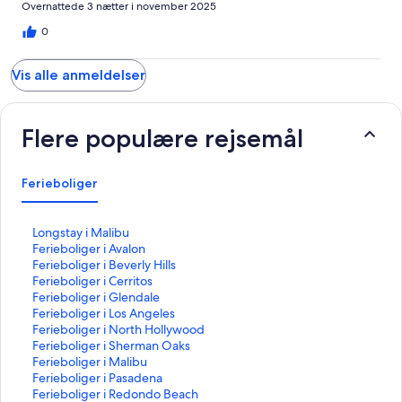
Overnattede 3 nætter i november 2025
0
Vis alle anmeldelser
Flere populære rejsemål
Ferieboliger
L
Longstay i Malibu
i
L
Ferieboliger i Avalon
n
i
L
Ferieboliger i Beverly Hills
k
n
i
L
Ferieboliger i Cerritos
å
k
n
i
L
Ferieboliger i Glendale
b
å
k
n
i
L
Ferieboliger i Los Angeles
n
b
å
k
n
i
L
Ferieboliger i North Hollywood
e
n
b
å
k
n
i
L
Ferieboliger i Sherman Oaks
r
e
n
b
å
k
n
i
L
Ferieboliger i Malibu
d
r
e
n
b
å
k
n
i
L
Ferieboliger i Pasadena
e
d
r
e
n
b
å
k
n
i
L
Ferieboliger i Redondo Beach