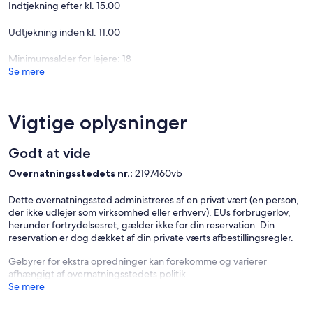
Indtjekning efter kl. 15.00
Udtjekning inden kl. 11.00
Minimumsalder for lejere: 18
Se mere
Vigtige oplysninger
Godt at vide
Overnatningsstedets nr.:
2197460vb
Dette overnatningssted administreres af en privat vært (en person,
der ikke udlejer som virksomhed eller erhverv). EUs forbrugerlov,
herunder fortrydelsesret, gælder ikke for din reservation. Din
reservation er dog dækket af din private værts afbestillingsregler.
Gebyrer for ekstra opredninger kan forekomme og varierer
afhængigt af overnatningsstedets politik
Se mere