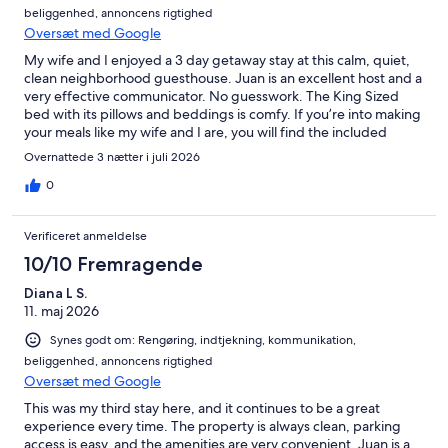
beliggenhed, annoncens rigtighed
Oversæt med Google
My wife and I enjoyed a 3 day getaway stay at this calm, quiet,
clean neighborhood guesthouse. Juan is an excellent host and a
very effective communicator. No guesswork. The King Sized
bed with its pillows and beddings is comfy. If you’re into making
your meals like my wife and I are, you will find the included
kitchen with supplies to be a bonus at the already competitive
Overnattede 3 nætter i juli 2026
rent cost of this guesthouse. An assigned guest parking in front
of the room is a blessing. This will be our first choice of a place to
0
stay when in the area.
Verificeret anmeldelse
10/10 Fremragende
Diana L S.
11. maj 2026
Synes godt om: Rengøring, indtjekning, kommunikation,
beliggenhed, annoncens rigtighed
Oversæt med Google
This was my third stay here, and it continues to be a great
experience every time. The property is always clean, parking
access is easy, and the amenities are very convenient. Juan is a