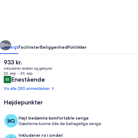
Chic
Guest
House
LA
Hills
rige
Næste
2
10+
Oversigt
Faciliteter
Beliggenhed
Politikker
Den
933 kr.
nuværende
inkluderer skatter og gebyrer
pris
22. sep. - 23. sep.
er
Anmeldelser
Enestående
10
10 ud af 10.
933 kr.
Vis alle 280 anmeldelser
Højdepunkter
Værelse
Højt bedømte komfortable senge
Gæsterne kunne lide de behagelige senge.
Inkluderer ro i sindet