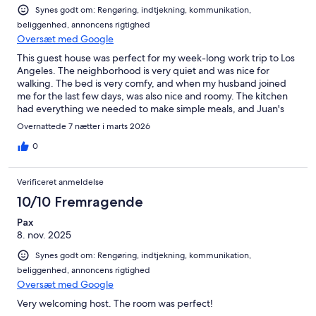
Synes godt om: Rengøring, indtjekning, kommunikation,
beliggenhed, annoncens rigtighed
Oversæt med Google
This guest house was perfect for my week-long work trip to Los
Angeles. The neighborhood is very quiet and was nice for
walking. The bed is very comfy, and when my husband joined
me for the last few days, was also nice and roomy. The kitchen
had everything we needed to make simple meals, and Juan's
communication was clear and timely. There was a small snafu
Overnattede 7 nætter i marts 2026
with the check-in, but Juan responded very quickly to my
message and made everything right. We'd definitely consider
0
staying here again!
Verificeret anmeldelse
10/10 Fremragende
Pax
8. nov. 2025
Synes godt om: Rengøring, indtjekning, kommunikation,
beliggenhed, annoncens rigtighed
Oversæt med Google
Very welcoming host. The room was perfect!