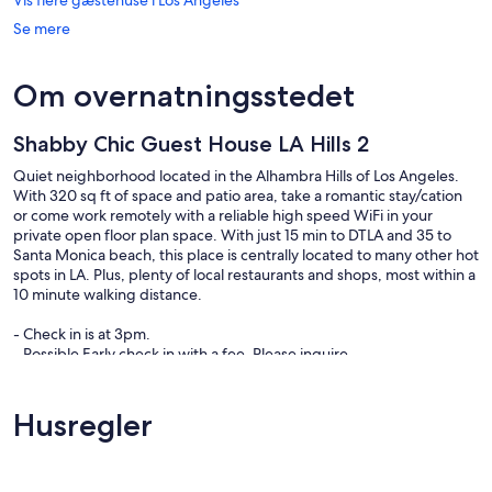
Vis flere gæstehuse i Los Angeles
Se mere
Om overnatningsstedet
Shabby Chic Guest House LA Hills 2
Quiet neighborhood located in the Alhambra Hills of Los Angeles.
With 320 sq ft of space and patio area, take a romantic stay/cation
or come work remotely with a reliable high speed WiFi in your
private open floor plan space. With just 15 min to DTLA and 35 to
Santa Monica beach, this place is centrally located to many other hot
spots in LA. Plus, plenty of local restaurants and shops, most within a
10 minute walking distance.
- Check in is at 3pm.
- Possible Early check in with a fee. Please inquire.
- NO SMOKING -
Husregler