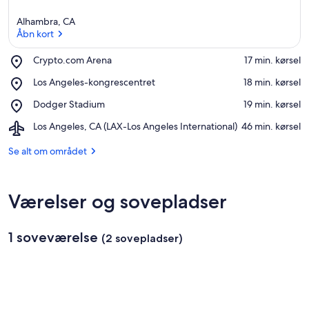
Alhambra, CA
Åbn kort
Place,
Crypto.com Arena
‪17 min. kørsel‬
Crypto.com
Åbn kort
Place,
Los Angeles-kongrescentret
‪18 min. kørsel‬
Arena
Los
Place,
Dodger Stadium
‪19 min. kørsel‬
Angeles-
Dodger
kongrescentret
Airport,
Los Angeles, CA (LAX-Los Angeles International)
‪46 min. kørsel‬
Stadium
Los
Angeles,
Se alt om området
CA
(LAX-
Los
Værelser og sovepladser
Angeles
International)
1 soveværelse
(2 sovepladser)