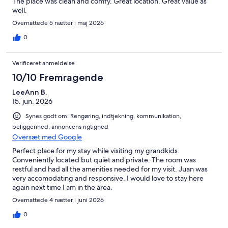
The place was clean and comfy. Great location. Great value as
well.
Overnattede 5 nætter i maj 2026
0
Verificeret anmeldelse
10/10 Fremragende
LeeAnn B.
15. jun. 2026
Synes godt om: Rengøring, indtjekning, kommunikation,
beliggenhed, annoncens rigtighed
Oversæt med Google
Perfect place for my stay while visiting my grandkids.
Conveniently located but quiet and private. The room was
restful and had all the amenities needed for my visit. Juan was
very accomodating and responsive. I would love to stay here
again next time I am in the area.
Overnattede 4 nætter i juni 2026
0