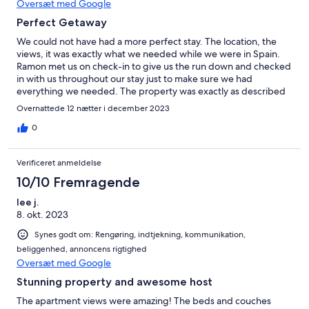
Oversæt med Google
Perfect Getaway
We could not have had a more perfect stay. The location, the
views, it was exactly what we needed while we were in Spain.
Ramon met us on check-in to give us the run down and checked
in with us throughout our stay just to make sure we had
everything we needed. The property was exactly as described
and was in the perfect location to get away, but be close
Overnattede 12 nætter i december 2023
enough to get anywhere easily. We will definitely be back to
Spain and this beautiful property again!!!
0
Verificeret anmeldelse
10/10 Fremragende
lee j.
8. okt. 2023
Synes godt om: Rengøring, indtjekning, kommunikation,
beliggenhed, annoncens rigtighed
Oversæt med Google
Stunning property and awesome host
The apartment views were amazing! The beds and couches