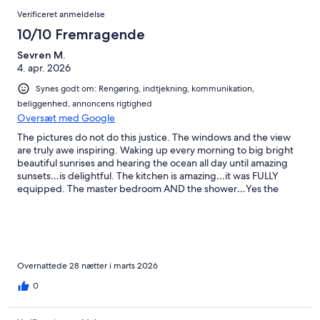
Verificeret anmeldelse
10/10 Fremragende
Sevren M.
4. apr. 2026
Synes godt om: Rengøring, indtjekning, kommunikation,
beliggenhed, annoncens rigtighed
Oversæt med Google
The pictures do not do this justice. The windows and the view
are truly awe inspiring. Waking up every morning to big bright
beautiful sunrises and hearing the ocean all day until amazing
sunsets…is delightful. The kitchen is amazing…it was FULLY
equipped. The master bedroom AND the shower…Yes the
shower share the views above. Ramon was supportive and
attentive and couldn’t have been a nicer host. We were SO
extremely grateful for having found this booking. It was the
PERFECT location and property for our Barcelona home base.
We stayed a month and used it to day trip across Catalonia.
Girona, Besalu, Taragonna, Villa Franca, Montblanc, Cardona,
Overnattede 28 nætter i marts 2026
etc. It was an ideal way to soak in Barcelona, Sitges, & the
0
Pendes region in all its rich natural and historic beauty from its
beaches to its architectural and archeological gems. We fell in
love with Gaudi and the modernism from Reus to Barcelona.