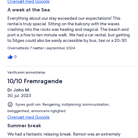
Oversæt med Google
A week at the Sea
Everything about our stay exceeded our expectations! This
rental is truly special. Sitting on the balcony with the waves
crashing into the rocks was healing and magical. The beach and
port is a five to ten minute walk. We had a car rental, but getting
to Sitges could also be easily accessible by bus, taxi or a 20-30
minute walk. The hosts were lovely and accommodating I
Overnattede 7 nætter i september 2024
accidentally locked our passports up and they arrived to assist
us. I have dietary restrictions so having a gorgeous, well
0
equipped kitchen is always helpful for my travel. Visitors from
the United States, who are new to traveling to European cities
Verificeret anmeldelse
may want to start at a hotel, but for the returning or seasoned
traveler, this rental is top notch! We will look to see if this space is
10/10 Fremragende
available every time we return to Sitges! It’s our new favorite!
Dr John M.
30. jul. 2023
Synes godt om: Rengøring, indtjekning, kommunikation,
beliggenhed, annoncens rigtighed
Oversæt med Google
Summer break
We had a fantastic relaxing break. Ramon was an extremely