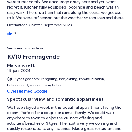
were super comfy. We encourage a stay here and you wont
regret it. Kitchen fully equipped, pool nice and beach was an
easy walk. There is a train that runs along the coast, we got use
to it. We were off season but the weather so fabulous and there
were parties on the beach, pier restaurants open and we
Overnattede 7 nætter i september 2023
thoroughly enjoyed our time.
0
Verificeret anmeldelse
10/10 Fremragende
Marc andré H.
18. jun. 2024
Synes godt om: Rengøring, indtjekning, kommunikation,
beliggenhed, annoncens rigtighed
Oversæt med Google
Spectacular view and romantic appartment
We have stayed a week in this beautiful appartment facing the
ocean. Perfect for a couple or a small family. We could walk
anywhere to town to enjoy the culinary offering and
activities/beaches of Sitges. The host is very welcoming and
quickly responded to any inquiries. Made great restaurant and