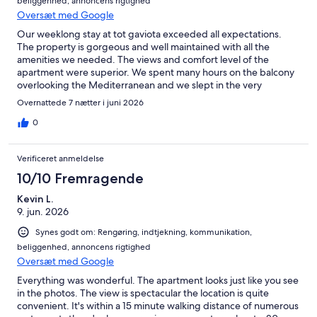
beliggenhed, annoncens rigtighed
Oversæt med Google
Our weeklong stay at tot gaviota exceeded all expectations.
The property is gorgeous and well maintained with all the
amenities we needed. The views and comfort level of the
apartment were superior. We spent many hours on the balcony
overlooking the Mediterranean and we slept in the very
comfortable beds with the doors wide open every night. The
Overnattede 7 nætter i juni 2026
nearby beaches were beautiful and easy to walk to, and we
were grateful that our fabulous host Ramon had provided beach
0
chairs and umbrella. This is undoubtedly the very best VRBO
stay I’ve been to, perfect 10! PS along with being very helpful
Verificeret anmeldelse
with tips and advice, Ramon the host muscled a very heavy
suitcase for us upon arrival and departure. Top notch human.
10/10 Fremragende
Don’t hesitate on this one!
Kevin L.
9. jun. 2026
Synes godt om: Rengøring, indtjekning, kommunikation,
beliggenhed, annoncens rigtighed
Oversæt med Google
Everything was wonderful. The apartment looks just like you see
in the photos. The view is spectacular the location is quite
convenient. It's within a 15 minute walking distance of numerous