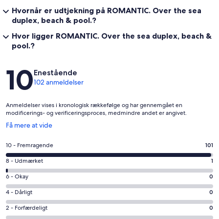
Hvornår er udtjekning på ROMANTIC. Over the sea
duplex, beach & pool.?
Hvor ligger ROMANTIC. Over the sea duplex, beach &
pool.?
Anmeldelser
10
Enestående
102 anmeldelser
Anmeldelser vises i kronologisk rækkefølge og har gennemgået en
modificerings- og verificeringsproces, medmindre andet er angivet.
Åbner
Få mere at vide
i
et
Bedømmelse
10 - Fremragende
101
nyt
på
vindue
Bedømmelse
8 - Udmærket
1
10
på
−
Bedømmelse
6 - Okay
0
8
Fremragende.
på
−
Bedømmelse
4 - Dårligt
0
101
6
Udmærket.
på
af
−
Bedømmelse
2 - Forfærdeligt
0
1
4
i
Okay.
på