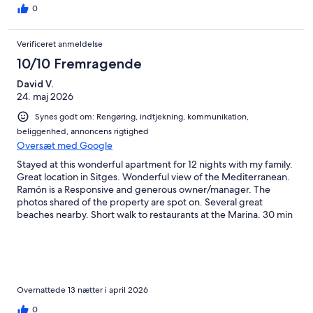
0
Verificeret anmeldelse
10/10 Fremragende
David V.
24. maj 2026
Synes godt om: Rengøring, indtjekning, kommunikation,
beliggenhed, annoncens rigtighed
Oversæt med Google
Stayed at this wonderful apartment for 12 nights with my family.
Great location in Sitges. Wonderful view of the Mediterranean.
Ramón is a Responsive and generous owner/manager. The
photos shared of the property are spot on. Several great
beaches nearby. Short walk to restaurants at the Marina. 30 min
walk into Sitges. Cheap taxi ride to the train station.
Overnattede 13 nætter i april 2026
0