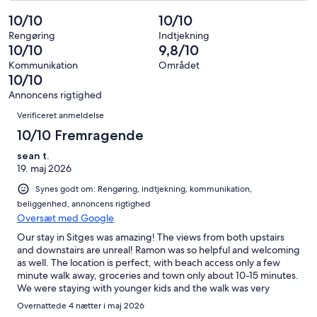
af
−
alt
0
2
10/10
10/10
i
Dårligt.
102
af
−
alt
0
Rengøring
Indtjekning
anmeldelser
i
Forfærdeligt.
10/10
9,8/10
102
af
alt
0
anmeldelser
i
Kommunikation
Området
102
af
10/10
alt
anmeldelser
i
102
Annoncens rigtighed
alt
Anmeldelser
anmeldelser
Verificeret anmeldelse
102
anmeldelser
10/10 Fremragende
sean t.
19. maj 2026
Synes godt om: Rengøring, indtjekning, kommunikation,
beliggenhed, annoncens rigtighed
Oversæt med Google
Our stay in Sitges was amazing! The views from both upstairs
and downstairs are unreal! Ramon was so helpful and welcoming
as well. The location is perfect, with beach access only a few
minute walk away, groceries and town only about 10-15 minutes.
We were staying with younger kids and the walk was very
manageable. We look forward to visiting Sitges and area again
Overnattede 4 nætter i maj 2026
soon!