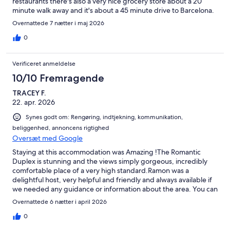
restaurants there's also a very nice grocery store about a 20
minute walk away and it's about a 45 minute drive to Barcelona.
A very nice Beach with a very good Beachside restaurant is less
Overnattede 7 nætter i maj 2026
than 10 minutes away . Also for visitors who want to cook and
house the kitchen is fully stocked which made it quite easy to
0
prepare meals on site.Also the host Ramon was very attentive
and helped greatly with the check-in and check out process.
Verificeret anmeldelse
Would highly recommend for anyone thinking of visiting the
area.
10/10 Fremragende
TRACEY F.
22. apr. 2026
Synes godt om: Rengøring, indtjekning, kommunikation,
beliggenhed, annoncens rigtighed
Oversæt med Google
Staying at this accommodation was Amazing !The Romantic
Duplex is stunning and the views simply gorgeous, incredibly
comfortable place of a very high standard.Ramon was a
delightful host, very helpful and friendly and always available if
we needed any guidance or information about the area. You can
stay here and visit Barcelona in an hour or so.We were able to
Overnattede 6 nætter i april 2026
swim in the sea in April. Water was clear and refreshing. We will
be back ! Thank you Ramon.
0