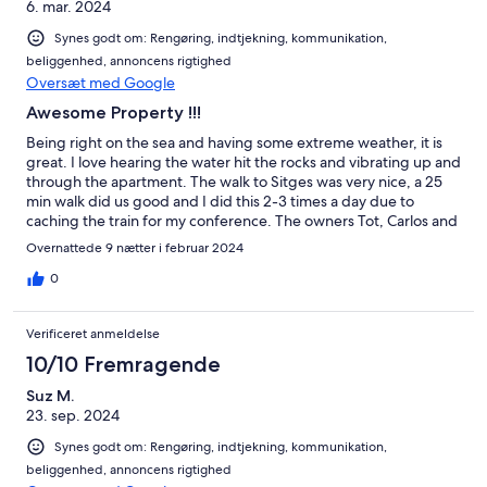
6. mar. 2024
Synes godt om: Rengøring, indtjekning, kommunikation,
beliggenhed, annoncens rigtighed
Oversæt med Google
Awesome Property !!!
Being right on the sea and having some extreme weather, it is
great. I love hearing the water hit the rocks and vibrating up and
through the apartment. The walk to Sitges was very nice, a 25
min walk did us good and I did this 2-3 times a day due to
caching the train for my conference. The owners Tot, Carlos and
Ramon are awesome. They were very helpful when we had a
Overnattede 9 nætter i februar 2024
few challenges and I appreciate that. Nothing wrong with the
apartment, but with local challenges, they were there to help
0
and went out of their way to support us. Thank you Guys !
Verificeret anmeldelse
10/10 Fremragende
Suz M.
23. sep. 2024
Synes godt om: Rengøring, indtjekning, kommunikation,
beliggenhed, annoncens rigtighed