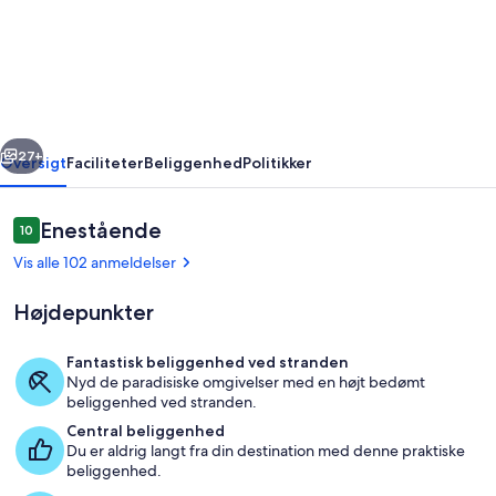
Over
the
sea
duplex,
beach
rige
Næste
&
27+
Oversigt
Faciliteter
Beliggenhed
Politikker
pool.
Anmeldelser
Enestående
10
10 ud af 10.
Vis alle 102 anmeldelser
Højdepunkter
Fantastisk beliggenhed ved stranden
Nyd de paradisiske omgivelser med en højt bedømt
Overnatningsstedets område
beliggenhed ved stranden.
Central beliggenhed
Du er aldrig langt fra din destination med denne praktiske
beliggenhed.