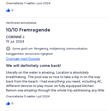
outing suggestions. I didn’t want to leave! Thank you Ramon for
Overnattede 7 nætter i juni 2024
a lovely stay and a warm welcome!
0
Verificeret anmeldelse
10/10 Fremragende
CORINNE J.
19. jul. 2024
Synes godt om: Rengøring, indtjekning, kommunikation,
beliggenhed, annoncens rigtighed
Oversæt med Google
We will definitely come back!
Literally on the water is amazing. Location is absolutely
breathtaking. The pool was so nice to take a dip in on the way
back from the beach. I had everything you need, including AC,
different devices to play music on fully equipped kitchen.
Ramon was amazing through the whole trip addressing any little
thing that came up and making wonderful recommendations. I
Overnattede 5 nætter i juli 2024
would highly recommend this beautiful apartment.
0