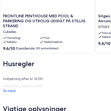
FRONTLINE
Sitges.
FRONTLINE PENTHOUSE MED POOL &
Sitges.
PENTHOUSE
3
PARKERING OG UTROLIG UDSIGT PÅ STILLIG
Aircond
MED
terrasser
STRAND
SITGES
POOL
Storslåe
Cubelles
&
udsigt.
Havud
Køkke
PARKERING
Aircondi
Havudsigt
Pool
OG
Køkken
Vaskemaskine
Wifi.
9.4
9,4/10
UTROLIG
Pool
ud
9.6
9,6/10
Enestående
(93 anmeldelser)
UDSIGT
SITGES
af
ud
PÅ
10,
af
STILLIG
Eneståe
10,
Husregler
STRAND
(79
Enestående,
Cubelles
anmelde
(93
anmeldelser)
Indtjekning efter kl. 16.00
Udtjekning inden kl. 11.00
Se mere
Vigtige oplysninger