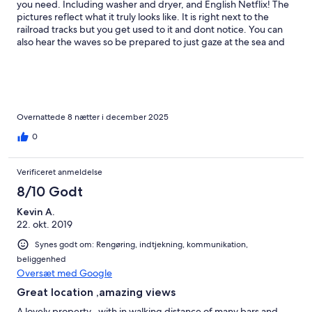
you need. Including washer and dryer, and English Netflix! The
pictures reflect what it truly looks like. It is right next to the
railroad tracks but you get used to it and dont notice. You can
also hear the waves so be prepared to just gaze at the sea and
relax. Best VRBO where i have stayed.
Overnattede 8 nætter i december 2025
0
Verificeret anmeldelse
8/10 Godt
Kevin A.
22. okt. 2019
Synes godt om: Rengøring, indtjekning, kommunikation,
beliggenhed
Oversæt med Google
Great location ,amazing views
A lovely property , with in walking distance of many bars and