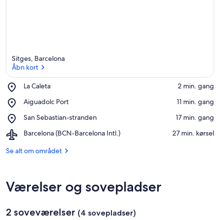
Sitges, Barcelona
Åbn kort
Place,
La Caleta
‪2 min. gang‬
La
Åbn kort
Place,
Aiguadolc Port
‪11 min. gang‬
Caleta
Aiguadolc
Place,
San Sebastian-stranden
‪17 min. gang‬
Port
San
Airport,
Barcelona (BCN-Barcelona Intl.)
‪27 min. kørsel‬
Sebastian-
Barcelona
stranden
(BCN-
Se alt om området
Barcelona
Intl.)
Værelser og sovepladser
2 soveværelser
(4 sovepladser)