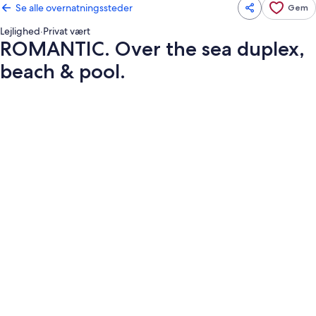
Se alle overnatningssteder
Gem
Lejlighed
·
Privat vært
ROMANTIC. Over the sea duplex,
beach & pool.
Billedgalleri
for
ROMANTIC.