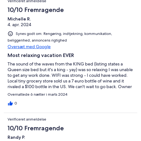
Verificeret anmeldelse
Attended FC Barcelona games…and walked the beaches and
10/10 Fremragende
boardwalks. Definitely consider this as a great place to start your
stay. Note: The parking was an additional bonus BUT if you
Michelle R.
struggle with stairs this may challenge you.
4. apr. 2024
Synes godt om: Rengøring, indtjekning, kommunikation,
beliggenhed, annoncens rigtighed
Oversæt med Google
Most relaxing vacation EVER
The sound of the waves from the KING bed (listing states a
Queen size bed but it's a king - yay) was so relaxing I was unable
to get any work done. WIFI was strong - I could have worked.
Local tiny grocery store sold us a 7 euro bottle of wine and it
rivaled a $100 bottle in the US. We can't wait to go back. Owner
Ramon was incredibly helpful to us and very responsive to all of
Overnattede 6 nætter i marts 2024
our questions. Wish we were going back next week. Thanks
again, Ramon!
0
Verificeret anmeldelse
10/10 Fremragende
Randy P.