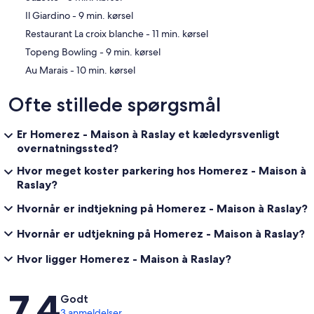
‪Il Giardino - ‬9 min. kørsel
‪Restaurant La croix blanche - ‬11 min. kørsel
‪Topeng Bowling - ‬9 min. kørsel
‪Au Marais - ‬10 min. kørsel
Ofte stillede spørgsmål
Er Homerez - Maison à Raslay et kæledyrsvenligt
overnatningssted?
Hvor meget koster parkering hos Homerez - Maison à
Raslay?
Hvornår er indtjekning på Homerez - Maison à Raslay?
Hvornår er udtjekning på Homerez - Maison à Raslay?
Hvor ligger Homerez - Maison à Raslay?
Anmeldelser
7,4
Godt
3 anmeldelser