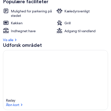
Populære faciliteter
Mulighed for parkering på
Kæledyrsvenligt
stedet
Køkken
Grill
Indhegnet have
Adgang til vandland
Vis alle
Udforsk området
Raslay
Åbn kort