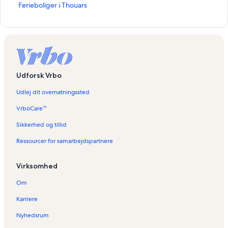
L
Ferieboliger i Thouars
i
n
k
å
b
n
e
Udforsk Vrbo
r
d
Udlej dit overnatningssted
e
n
VrboCare™
n
e
Sikkerhed og tillid
s
Ressourcer for samarbejdspartnere
i
d
e
Virksomhed
:
F
Om
e
r
Karriere
i
e
Nyhedsrum
b