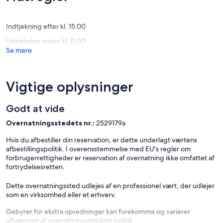
anmeldelser)
anmelde
Indtjekning efter kl. 15.00
Udtjekning inden kl. 11.00
Se mere
Vigtige oplysninger
Godt at vide
Overnatningsstedets nr.:
2529179a
Hvis du afbestiller din reservation, er dette underlagt værtens
afbestillingspolitik. I overensstemmelse med EU's regler om
forbrugerrettigheder er reservation af overnatning ikke omfattet af
fortrydelsesretten.
Dette overnatningssted udlejes af en professionel vært, der udlejer
som en virksomhed eller et erhverv.
Gebyrer for ekstra opredninger kan forekomme og varierer
afhængigt af overnatningsstedets politik