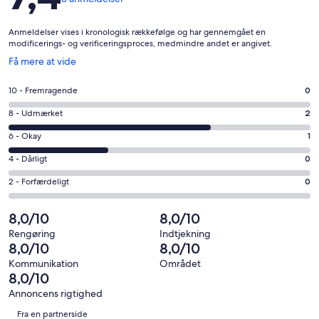
Anmeldelser vises i kronologisk rækkefølge og har gennemgået en
modificerings- og verificeringsproces, medmindre andet er angivet.
Åbner
Få mere at vide
i
et
Bedømmelse
10 - Fremragende
0
nyt
på
vindue
Bedømmelse
8 - Udmærket
2
10
på
−
Bedømmelse
6 - Okay
1
8
Fremragende.
på
−
Bedømmelse
4 - Dårligt
0
0
6
Udmærket.
på
af
−
Bedømmelse
2 - Forfærdeligt
0
2
4
i
Okay.
på
af
−
alt
1
2
8,0/10
8,0/10
i
Dårligt.
3
af
−
alt
0
Rengøring
Indtjekning
anmeldelser
i
Forfærdeligt.
8,0/10
8,0/10
3
af
alt
0
anmeldelser
i
Kommunikation
Området
3
af
8,0/10
alt
anmeldelser
i
3
Annoncens rigtighed
alt
Anmeldelser
anmeldelser
Fra en partnerside
3