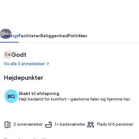
à
Raslay
rige
Næste
14+
Oversigt
Faciliteter
Beliggenhed
Politikker
Anmeldelser
Godt
7,4
7,4 ud af 10.
Vis alle 3 anmeldelser
Højdepunkter
Skabt til afslapning
Højt bedømt for komfort – gæsterne føler sig hjemme her.
Udendørs spisemuligheder
2 soveværelser
1+ badeværelse
Plads til 6 personer