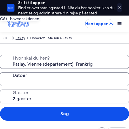
Skift til appen
Find et overnatningssted i . Når du har booket, kan du
nemt se og administrere din rejse på ét sted
Gå til hovedsektionen
Hent appen
Raslay
Homerez - Maison à Raslay
Hvor skal du hen?
Datoer
Gæster
Søg