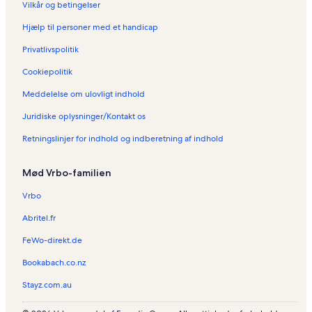
Vilkår og betingelser
o
l
Hjælp til personer med et handicap
i
g
Privatlivspolitik
e
r
Cookiepolitik
i
Meddelelse om ulovligt indhold
T
h
Juridiske oplysninger/Kontakt os
o
u
Retningslinjer for indhold og indberetning af indhold
a
r
s
Mød Vrbo-familien
Vrbo
Abritel.fr
FeWo-direkt.de
Bookabach.co.nz
Stayz.com.au