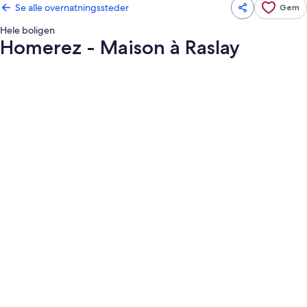
Se alle overnatningssteder
Gem
Hele boligen
Homerez - Maison à Raslay
Billedgalleri
for
Homerez
-
Maison