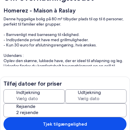
Homerez - Maison à Raslay
Denne hyggelige bolig på 80 m² tilbyder plads til op til 6 personer,
perfekt til familier eller grupper.
- Barnvenligt med barneseng til rådighed.
- Indbydende privat have med grillmuligheder.
- Kun 30 euro for afslutningsrengøring, hvis ønskes.
Udendørs :
Oplev den skønne, lukkede have, der er ideel til afslapning og leg.
Udenfor finder du komfortabelt havemøblement og en grill til
hyggelige middag i det fri. Haven giver masser af plads til børnene
at lege og voksne at slappe af i sollyset.
Tilføj datoer for priser
Opholdsområder :
Det åbne køkken og stueområde skaber en indbydende atmosfære
Indtjekning
Udtjekning
for samvær. Her finder du et hyggeligt sofaområde, hvor man kan
slappe af efter en dag med aktiviteter, samt et spisebord, perfekt til
Rejsende
familiemiddage.
Værelser og Badeværelser :
- 1 værelse med dobbeltseng.
Tjek tilgængelighed
- 1 værelse med 2 enkeltsenge.