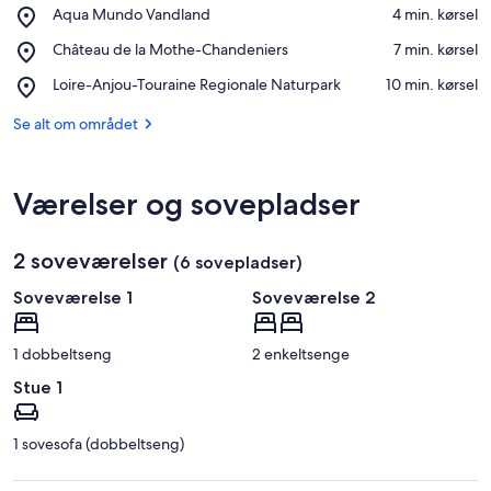
Place,
Aqua Mundo Vandland
‪4 min. kørsel‬
Aqua
Åbn kort
Place,
Château de la Mothe-Chandeniers
‪7 min. kørsel‬
Mundo
Château
Vandland
Place,
Loire-Anjou-Touraine Regionale Naturpark
‪10 min. kørsel‬
de
Loire-
la
Anjou-
Se alt om området
Mothe-
Touraine
Chandeniers
Regionale
Naturpark
Værelser og sovepladser
2 soveværelser
(6 sovepladser)
Soveværelse 1
Soveværelse 2
1 dobbeltseng
2 enkeltsenge
Stue 1
1 sovesofa (dobbeltseng)