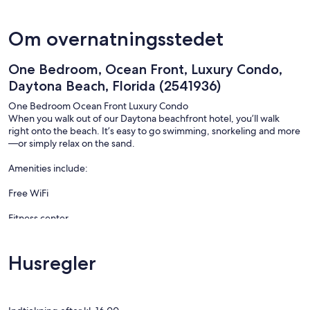
Om overnatningsstedet
One Bedroom, Ocean Front, Luxury Condo,
Daytona Beach, Florida (2541936)
One Bedroom Ocean Front Luxury Condo
When you walk out of our Daytona beachfront hotel, you’ll walk
right onto the beach. It’s easy to go swimming, snorkeling and more
—or simply relax on the sand.
Amenities include:
Free WiFi
Fitness center
Outdoor heated pool and hot tub
Husregler
Beach access
BBQ grills and firepit