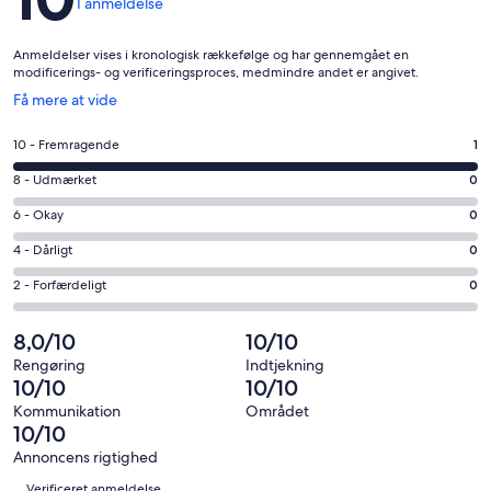
1 anmeldelse
Fax Machine
Anmeldelser vises i kronologisk rækkefølge og har gennemgået en
modificerings- og verificeringsproces, medmindre andet er angivet.
First-aid staff/24hr
Åbner
Få mere at vide
Free accessible parking
i
et
Bedømmelse
10 - Fremragende
1
Free WiFi *
nyt
på
vindue
Bedømmelse
8 - Udmærket
0
10
Gift Shop *
på
−
Bedømmelse
6 - Okay
0
8
Government Travelers: FEMA Approved
Fremragende.
på
−
Bedømmelse
4 - Dårligt
0
1
6
Udmærket.
på
Laundry
af
−
Bedømmelse
2 - Forfærdeligt
0
0
4
i
Okay.
på
Massage Therapist *
af
−
alt
0
2
8,0/10
10/10
i
Dårligt.
1
Multi-Lingual Staff
af
−
alt
0
Rengøring
Indtjekning
anmeldelser
i
Forfærdeligt.
10/10
10/10
1
af
No Pets Allowed
alt
0
anmeldelser
i
Kommunikation
Området
1
af
Outdoor Heated Pool
10/10
alt
anmeldelser
i
1
Annoncens rigtighed
alt
Outdoor Parking
Anmeldelser
anmeldelser
Verificeret anmeldelse