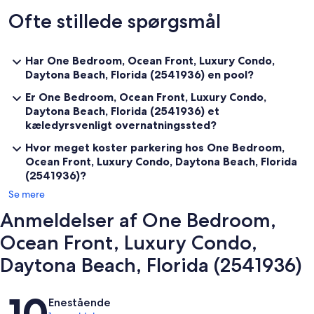
Ofte stillede spørgsmål
Jackie Robinson Ballpark and Statue
Our resort hotel helps make your travels memorable. Get ready for
an exciting stay at our Daytona beachfront hotel today!
Har One Bedroom, Ocean Front, Luxury Condo,
Daytona Beach, Florida (2541936) en pool?
100% Smoke Free Hotel
Er One Bedroom, Ocean Front, Luxury Condo,
Accessible ramps
Daytona Beach, Florida (2541936) et
kæledyrsvenligt overnatningssted?
Beach Access
Hvor meget koster parkering hos One Bedroom,
Beach Front
Ocean Front, Luxury Condo, Daytona Beach, Florida
(2541936)?
Braille Elevator(s)
Se mere
Computer w/ Internet
Anmeldelser af One Bedroom,
Copy Machine
Ocean Front, Luxury Condo,
Daytona Beach, Florida (2541936)
Elevator(s)
Exercise Room
Anmeldelser
10
Enestående
Exterior Corridors