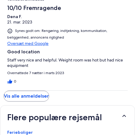
1
Outdoor Pool
anmeldelser
10/10 Fremragende
Outdoor Whirlpool/Hot Tub
Dena F.
21. mar. 2023
Picnic Area
Synes godt om: Rengøring, indtjekning, kommunikation,
beliggenhed, annoncens rigtighed
Sun Deck
Oversæt med Google
VIP/Concierge Desk
Good location
Voice Mail
Staff very nice and helpful. Weight room was hot but had nice
equipment
* Indicates services/amenities that may require an additional cost.
Overnattede 7 nætter i marts 2023
POLICIES
0
Check-In: 4:00 PM
Vis alle anmeldelser
Check-Out: 10:00 AM
Daytona SeaBreeze resort does not offer a complimentary daily
Flere populære rejsemål
breakfast however, your accommodations, based on unit type, will
include either a fully equipped kitchenette or a full-size kitchen.
Housekeeping is performed at each check out but is available daily
Ferieboliger