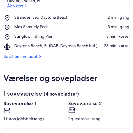
Daytona Beach, FL
Åbn kort
Place,
Stranden ved Daytona Beach
‪2 min. gang‬
Stranden
Åbn kort
Place,
Max Samuely Park
‪5 min. gang‬
ved
Max
Daytona
Place,
Sunglow Fishing Pier
‪3 min. kørsel‬
Samuely
Beach
Sunglow
Park
Airport,
Daytona Beach, FL (DAB-Daytona Beach Intl.)
‪23 min. kørsel‬
Fishing
Daytona
Pier
Beach,
Se alt om området
FL
(DAB-
Daytona
Værelser og sovepladser
Beach
Intl.)
1 soveværelse
(4 sovepladser)
Soveværelse 1
Soveværelse 2
1 futon (dobbeltseng)
1 queensize-seng