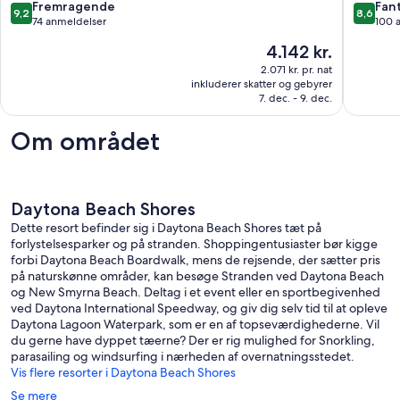
med
Bedroo
9.2
8.6
Fremragende
Fant
9,2
8,6
havudsigt
6
ud
ud
74 anmeldelser
100 
Daytona
sovepla
af
af
Prisen
4.142 kr.
Beach
Kan
10,
10,
er
sælges!
Fremragende,
Fantasti
2.071 kr. pr. nat
4.142 kr.
Daytona
inkluderer skatter og gebyrer
74
100
7. dec. - 9. dec.
Beach
anmeldelser
anmelde
Om området
Daytona Beach Shores
Dette resort befinder sig i Daytona Beach Shores tæt på
forlystelsesparker og på stranden. Shoppingentusiaster bør kigge
forbi Daytona Beach Boardwalk, mens de rejsende, der sætter pris
på naturskønne områder, kan besøge Stranden ved Daytona Beach
og New Smyrna Beach. Deltag i et event eller en sportbegivenhed
ved Daytona International Speedway, og giv dig selv tid til at opleve
Daytona Lagoon Waterpark, som er en af topseværdighederne. Vil
du gerne have dyppet tæerne? Der er rig mulighed for Snorkling,
parasailing og windsurfing i nærheden af overnatningsstedet.
Vis flere resorter i Daytona Beach Shores
Se mere