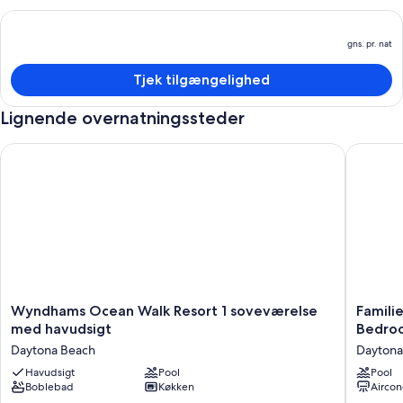
gns. pr. nat
P
e
Tjek tilgængelighed
g
pr
Lignende overnatningssteder
n
Wyndhams Ocean Walk Resort 1 soveværelse med havudsigt
Familiev
Wyndhams
Familiev
Wyndhams Ocean Walk Resort 1 soveværelse
Famili
Ocean
Amazin
med havudsigt
Bedroo
Walk
Ocean
Daytona Beach
Daytona
Resort
Front
1
Havudsigt
Pool
True
Pool
Boblebad
Køkken
Aircon
soveværelse
One