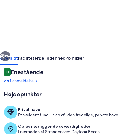
One
Bedroom,
Ocean
Front,
Luxury
Condo,
rige
Næste
Daytona
13+
Oversigt
Faciliteter
Beliggenhed
Politikker
Beach,
Anmeldelser
Enestående
10
Florida
10 ud af 10.
Vis 1 anmeldelse
(2541936)
Højdepunkter
Privat have
Et sjældent fund – slap af i den fredelige, private have.
Pool
Oplev nærliggende seværdigheder
I nærheden af Stranden ved Daytona Beach