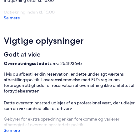
Indtjekning efter kl. 16.00
Guest rooms feature:
Udtjekning inden kl. 10.00
Microwave and refrigerator
Se mere
Premium bedding
Flat-screen TV
Vigtige oplysninger
Balcony/porch
Godt at vide
European-style kitchen
Overnatningsstedets nr.:
2541936vb
As a guest of the Bluegreen Vacations Daytona Seabreeze, Ascend
Hvis du afbestiller din reservation, er dette underlagt værtens
Resort Collection® Member, you’ll have easy access to activities and
afbestillingspolitik. I overensstemmelse med EU's regler om
attractions like the Kennedy Space Center, LPGA International Golf
forbrugerrettigheder er reservation af overnatning ikke omfattet af
Course, Ponce de Leon Inlet Lighthouse and Museum, Sunglow
fortrydelsesretten.
Fishing Pier and the world-famous Daytona Beach, plus:
Dette overnatningssted udlejes af en professionel vært, der udlejer
Pirate's Island Adventure Golf
som en virksomhed eller et erhverv.
Marine Science Center
Gebyrer for ekstra opredninger kan forekomme og varierer
afhængigt af overnatningsstedets politik
Ponce de Leon Lighthouse
Se mere
Daytona International Speedway