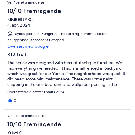
Verificeret anmeldelse
10/10 Fremragende
KIMBERLY G.
4. apr. 2024
Synes godt om: Rengøring, indtjekning, kommunikation,
beliggenhed, annoncens rigtighed
Oversæt med Google
RTJ Trail
The house was designed with beautiful antique furniture. We
had everything we needed. It had a small fenced in backyard
which was great for our Yorkie. The neighborhood was quiet. It
did need some mini maintenance. There was some paint
chipping in the one bedroom and wallpaper peeling in the
other and the bathroom. But excluding that it is a beautiful
Overnattede 3 nætter i marts 2024
home
0
Verificeret anmeldelse
10/10 Fremragende
Kristi C.