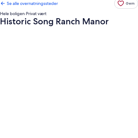
Se alle overnatningssteder
Gem
Hele boligen
·
Privat vært
Historic Song Ranch Manor
Billedgalleri
for
Historic
Song
Ranch