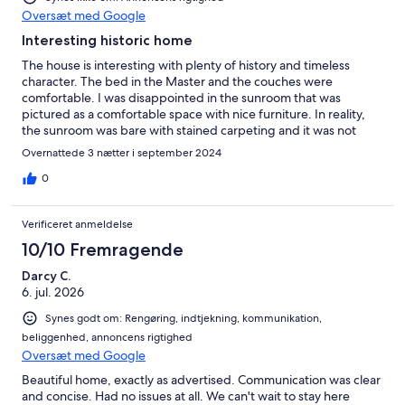
Oversæt med Google
Interesting historic home
The house is interesting with plenty of history and timeless
character. The bed in the Master and the couches were
comfortable. I was disappointed in the sunroom that was
pictured as a comfortable space with nice furniture. In reality,
the sunroom was bare with stained carpeting and it was not
connected to the a/c so it was blazing hot. The upstairs
Overnattede 3 nætter i september 2024
screened porch was also without furniture and dirty so was also
unusable. The appliances are dated but do work. The drawers
0
and pantry are messy which I did alert the owner to so hopefully
they have been declutterred for the next guest as they were
Verificeret anmeldelse
unusable for me. The owner was responsive and allowed me to
stay a few extra hours on the last day without a charge which
10/10 Fremragende
was nice and made the last day of my stay more relaxed allowing
Darcy C.
for me and my dog to take one more walk in a nearby wooded
6. jul. 2026
area with a beautiful creek before we left.
Synes godt om: Rengøring, indtjekning, kommunikation,
beliggenhed, annoncens rigtighed
Oversæt med Google
Beautiful home, exactly as advertised. Communication was clear
and concise. Had no issues at all. We can't wait to stay here