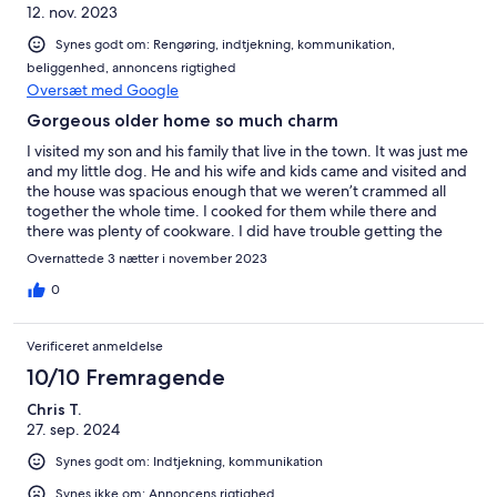
12. nov. 2023
Synes godt om: Rengøring, indtjekning, kommunikation,
beliggenhed, annoncens rigtighed
Oversæt med Google
Gorgeous older home so much charm
I visited my son and his family that live in the town. It was just me
and my little dog. He and his wife and kids came and visited and
the house was spacious enough that we weren’t crammed all
together the whole time. I cooked for them while there and
there was plenty of cookware. I did have trouble getting the
lockbox open but I am sure it was operator error. My dog had
Overnattede 3 nætter i november 2023
plenty of room to run free in the fenced yard. There is also a
cute little fire pit out back and chairs to sit around a fire but it
0
got rainy and cold so we didn’t get to enjoy that. It has a nice
porch to sit at and enjoy your morning coffee or afternoon
Verificeret anmeldelse
drinks. I would definitely recommend this place to anyone with
or without a large family or pets. It was wonderful.
10/10 Fremragende
Chris T.
27. sep. 2024
Synes godt om: Indtjekning, kommunikation
Synes ikke om: Annoncens rigtighed