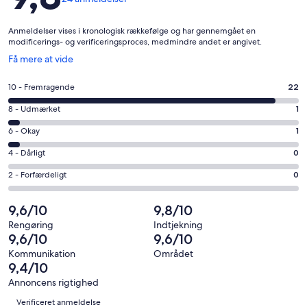
Anmeldelser vises i kronologisk rækkefølge og har gennemgået en
modificerings- og verificeringsproces, medmindre andet er angivet.
Åbner
Få mere at vide
i
et
Bedømmelse
10 - Fremragende
22
nyt
på
vindue
Bedømmelse
8 - Udmærket
1
10
på
−
Bedømmelse
6 - Okay
1
8
Fremragende.
på
−
Bedømmelse
4 - Dårligt
0
22
6
Udmærket.
på
af
−
Bedømmelse
2 - Forfærdeligt
0
1
4
i
Okay.
på
af
−
alt
1
2
9,6/10
9,8/10
i
Dårligt.
24
af
−
alt
0
Rengøring
Indtjekning
anmeldelser
i
Forfærdeligt.
9,6/10
9,6/10
24
af
alt
0
anmeldelser
i
Kommunikation
Området
24
af
9,4/10
alt
anmeldelser
i
24
Annoncens rigtighed
alt
Anmeldelser
anmeldelser
Verificeret anmeldelse
24