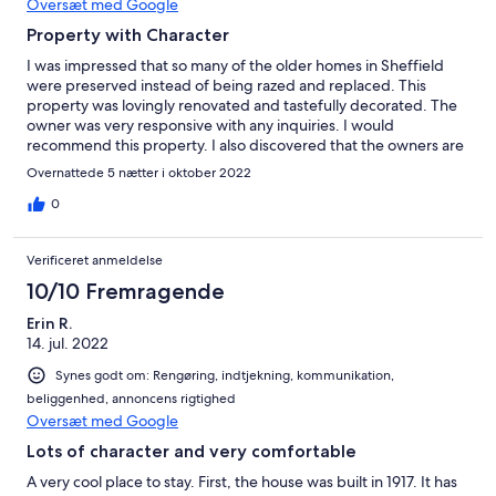
Oversæt med Google
Property with Character
I was impressed that so many of the older homes in Sheffield
were preserved instead of being razed and replaced. This
property was lovingly renovated and tastefully decorated. The
owner was very responsive with any inquiries. I would
recommend this property. I also discovered that the owners are
in the music industry...which lent a special kicker to my stay in
Overnattede 5 nætter i oktober 2022
the musically rich Shoals!!
0
Verificeret anmeldelse
10/10 Fremragende
Erin R.
14. jul. 2022
Synes godt om: Rengøring, indtjekning, kommunikation,
beliggenhed, annoncens rigtighed
Oversæt med Google
Lots of character and very comfortable
A very cool place to stay. First, the house was built in 1917. It has