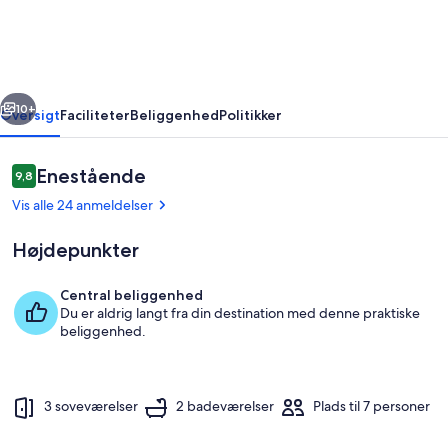
Manor
rige
Næste
10+
Oversigt
Faciliteter
Beliggenhed
Politikker
Anmeldelser
Enestående
9,8
9,8 ud af 10.
Vis alle 24 anmeldelser
Højdepunkter
Central beliggenhed
Du er aldrig langt fra din destination med denne praktiske
Opholdsområde
beliggenhed.
3 soveværelser
2 badeværelser
Plads til 7 personer