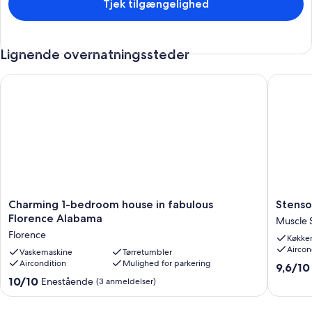
Tjek tilgængelighed
Lignende overnatningssteder
Charming 1-bedroom house in fabulous Florence Alabama
Stenson
Charming
Stenson
Charming 1-bedroom house in fabulous
Stenso
1-
Hollow
Florence Alabama
Muscle 
bedroom
Lake
Florence
Køkke
house
Condo
Aircon
in
Vaskemaskine
Tørretumbler
Muscle
Aircondition
Mulighed for parkering
fabulous
Shoals
9.6
9,6/10
Florence
ud
10.0
10/10
Enestående
(3 anmeldelser)
Alabama
af
ud
Florence
10,
af