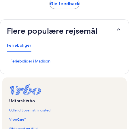
Giv feedback
Flere populære rejsemål
Ferieboliger
L
Ferieboliger i Madison
i
n
k
å
b
n
e
Udforsk Vrbo
r
d
Udlej dit overnatningssted
e
n
VrboCare™
n
e
Sikkerhed og tillid