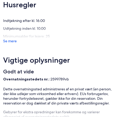
Eneståe
10,
Husregler
(107
Enestående,
anmelde
(3
anmeldelser)
Indtjekning efter kl. 16.00
Udtjekning inden kl. 10.00
Minimumsalder for lejere: 25
Se mere
Vigtige oplysninger
Godt at vide
Overnatningsstedets nr.:
2599789vb
Dette overnatningssted administreres af en privat vært (en person,
der ikke udlejer som virksomhed eller erhverv). EUs forbrugerlov,
herunder fortrydelsesret, gælder ikke for din reservation. Din
reservation er dog dækket af din private værts afbestillingsregler.
Gebyrer for ekstra opredninger kan forekomme og varierer
afhængigt af overnatningsstedets politik