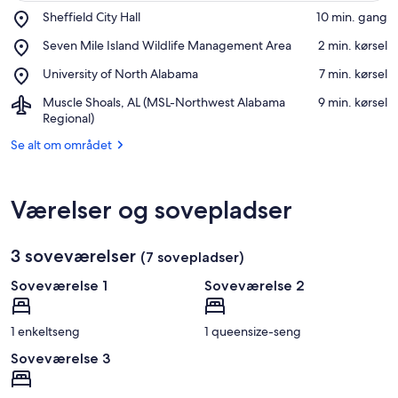
Place,
Sheffield City Hall
‪10 min. gang‬
Sheffield
Åbn kort
Place,
Seven Mile Island Wildlife Management Area
‪2 min. kørsel‬
City
Seven
Hall
Place,
University of North Alabama
‪7 min. kørsel‬
Mile
University
Island
Airport,
Muscle Shoals, AL (MSL-Northwest Alabama
‪9 min. kørsel‬
of
Wildlife
Muscle
Regional)
North
Management
Shoals,
Alabama
Area
Se alt om området
AL
(MSL-
Northwest
Alabama
Værelser og sovepladser
Regional)
3 soveværelser
(7 sovepladser)
Soveværelse 1
Soveværelse 2
1 enkeltseng
1 queensize-seng
Soveværelse 3