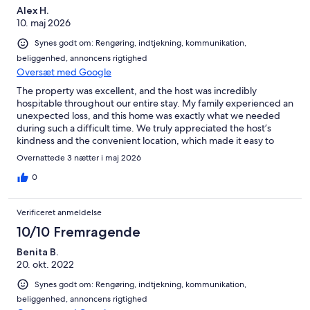
Alex H.
10. maj 2026
Synes godt om: Rengøring, indtjekning, kommunikation,
beliggenhed, annoncens rigtighed
Oversæt med Google
The property was excellent, and the host was incredibly
hospitable throughout our entire stay. My family experienced an
unexpected loss, and this home was exactly what we needed
during such a difficult time. We truly appreciated the host’s
kindness and the convenient location, which made it easy to
meet with family. Overall, it was a great experience, and we’re
Overnattede 3 nætter i maj 2026
very grateful.
0
Verificeret anmeldelse
10/10 Fremragende
Benita B.
20. okt. 2022
Synes godt om: Rengøring, indtjekning, kommunikation,
beliggenhed, annoncens rigtighed