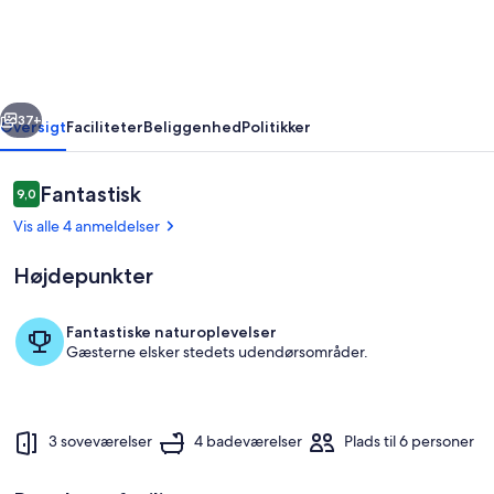
Brodarica
rige
Næste
37+
Oversigt
Faciliteter
Beliggenhed
Politikker
Anmeldelser
Fantastisk
9,0
9,0 ud af 10.
Vis alle 4 anmeldelser
Højdepunkter
Fantastiske naturoplevelser
Gæsterne elsker stedets udendørsområder.
Overnatningsstedets område
3 soveværelser
4 badeværelser
Plads til 6 personer