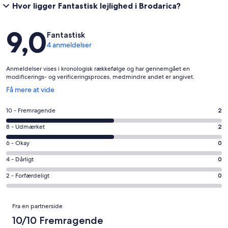
Hvor ligger Fantastisk lejlighed i Brodarica?
Anmeldelser
9,0
Fantastisk
4 anmeldelser
Anmeldelser vises i kronologisk rækkefølge og har gennemgået en
modificerings- og verificeringsproces, medmindre andet er angivet.
Åbner
Få mere at vide
i
et
Bedømmelse
10 - Fremragende
2
nyt
på
vindue
Bedømmelse
8 - Udmærket
2
10
på
−
Bedømmelse
6 - Okay
0
8
Fremragende.
på
−
Bedømmelse
4 - Dårligt
0
2
6
Udmærket.
på
af
−
Bedømmelse
2 - Forfærdeligt
0
2
4
i
Okay.
på
af
−
alt
0
2
Anmeldelser
i
Dårligt.
4
Fra en partnerside
af
−
alt
0
anmeldelser
i
Forfærdeligt.
10/10 Fremragende
4
af