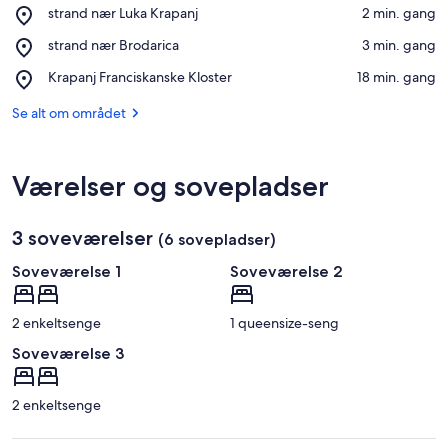
Place,
strand nær Luka Krapanj
‪2 min. gang‬
strand
Åbn kort
Place,
strand nær Brodarica
‪3 min. gang‬
nær
strand
Luka
Place,
Krapanj Franciskanske Kloster
‪18 min. gang‬
nær
Krapanj
Krapanj
Brodarica
Franciskanske
Se alt om området
Kloster
Værelser og sovepladser
3 soveværelser
(6 sovepladser)
Soveværelse 1
Soveværelse 2
2 enkeltsenge
1 queensize-seng
Soveværelse 3
2 enkeltsenge