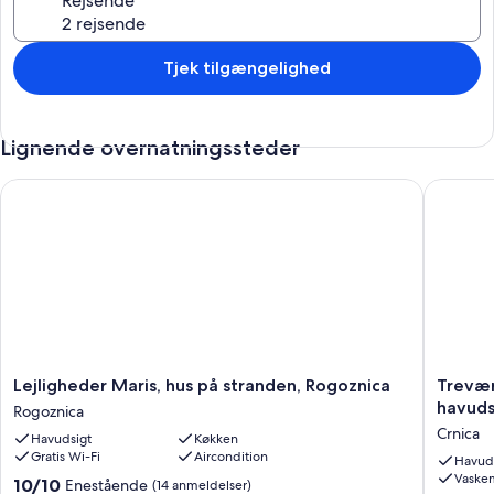
Rejsende
- Udl. ikke til ungdomsgrupper
- Sengetøj og håndk. (inkluderet)
Tjek tilgængelighed
- Slutrengøring (inkluderet)
Lignende overnatningssteder
- Klimaanlæg
Lejligheder Maris, hus på stranden, Rogoznica
Treværel
- Ejer bor i huset
Lejligheder
Trevære
Lejligheder Maris, hus på stranden, Rogoznica
Trevær
Maris,
lejlighe
havuds
Rogoznica
hus
med
Crnica
Havudsigt
Køkken
på
terrasse
Gratis Wi-Fi
Aircondition
stranden,
og
Havud
Vaske
Rogoznica
havudsi
10.0
10/10
Enestående
(14 anmeldelser)