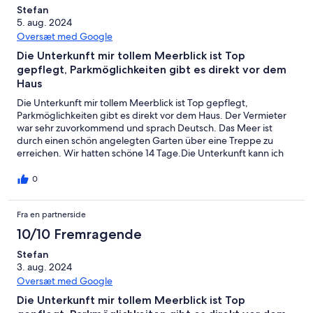
alt
0
anmeldelser
i
Stefan
4
af
5. aug. 2024
alt
anmeldelser
i
Oversæt med Google
4
alt
anmeldelser
Die Unterkunft mir tollem Meerblick ist Top
4
gepflegt, Parkmöglichkeiten gibt es direkt vor dem
anmeldelser
Haus
Die Unterkunft mir tollem Meerblick ist Top gepflegt,
Parkmöglichkeiten gibt es direkt vor dem Haus. Der Vermieter
war sehr zuvorkommend und sprach Deutsch. Das Meer ist
durch einen schön angelegten Garten über eine Treppe zu
erreichen. Wir hatten schöne 14 Tage.Die Unterkunft kann ich
nur weiterempfehlen.
0
Fra en partnerside
10/10 Fremragende
Stefan
3. aug. 2024
Oversæt med Google
Die Unterkunft mir tollem Meerblick ist Top