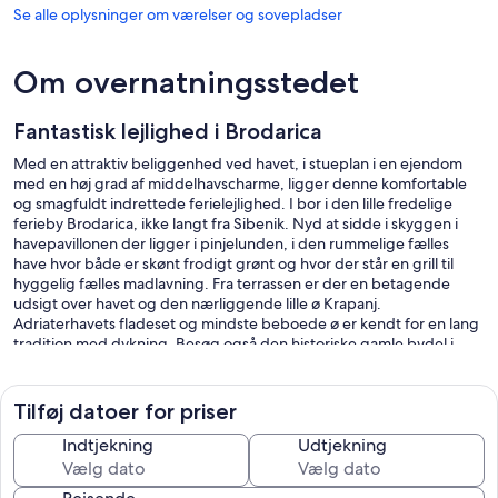
Se alle oplysninger om værelser og sovepladser
Om overnatningsstedet
Fantastisk lejlighed i Brodarica
Med en attraktiv beliggenhed ved havet, i stueplan i en ejendom
med en høj grad af middelhavscharme, ligger denne komfortable
og smagfuldt indrettede ferielejlighed. I bor i den lille fredelige
ferieby Brodarica, ikke langt fra Sibenik. Nyd at sidde i skyggen i
havepavillonen der ligger i pinjelunden, i den rummelige fælles
have hvor både er skønt frodigt grønt og hvor der står en grill til
hyggelig fælles madlavning. Fra terrassen er der en betagende
udsigt over havet og den nærliggende lille ø Krapanj.
Adriaterhavets fladeset og mindste beboede ø er kendt for en lang
tradition med dykning. Besøg også den historiske gamle bydel i
Sibenik og dens mange kulturskatte.
Tilføj datoer for priser
- Gratis p-plads på grunden
Indtjekning
Udtjekning
- Forbrugsomkostninger inkl.