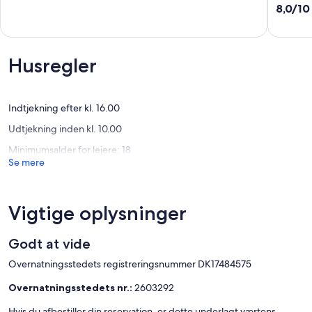
Rogoznica
Sibenik
ud
8.0
8,0/10
(A-
af
ud
16170-
10,
af
a)
Enestående,
10,
Crnica
(14
Alletider
Husregler
anmeldelser)
(1
anmelde
Indtjekning efter kl. 16.00
Udtjekning inden kl. 10.00
Minimumsalder for lejere: 18
Se mere
Vigtige oplysninger
Godt at vide
Overnatningsstedets registreringsnummer DK17484575
Overnatningsstedets nr.:
2603292
Hvis du afbestiller din reservation, er dette underlagt værtens