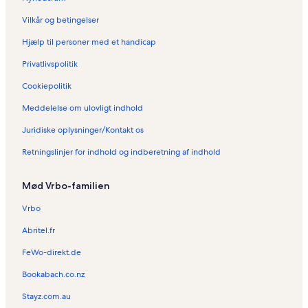
b
Vilkår og betingelser
o
l
Hjælp til personer med et handicap
i
g
Privatlivspolitik
e
r
Cookiepolitik
i
Meddelelse om ulovligt indhold
V
o
Juridiske oplysninger/Kontakt os
d
i
Retningslinjer for indhold og indberetning af indhold
c
e
Mød Vrbo-familien
Vrbo
Abritel.fr
FeWo-direkt.de
Bookabach.co.nz
Stayz.com.au