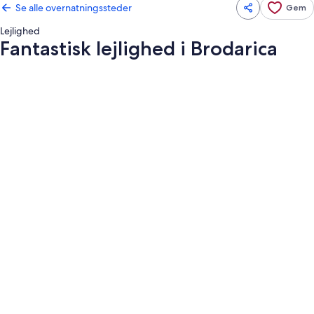
Se alle overnatningssteder
Gem
Lejlighed
Fantastisk lejlighed i Brodarica
Billedgalleri
for
Fantastisk
lejlighed
i