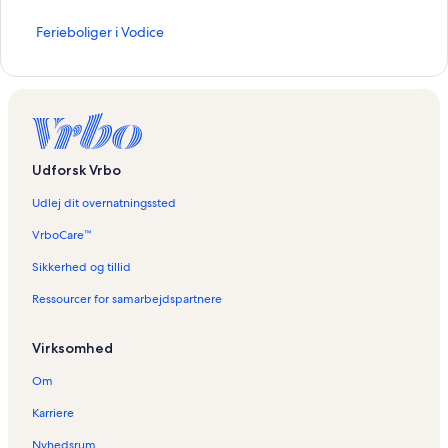
L
Ferieboliger i Vodice
i
n
k
å
b
n
e
Udforsk Vrbo
r
d
Udlej dit overnatningssted
e
n
VrboCare™
n
e
Sikkerhed og tillid
s
Ressourcer for samarbejdspartnere
i
d
e
Virksomhed
:
F
Om
e
r
Karriere
i
e
Nyhedsrum