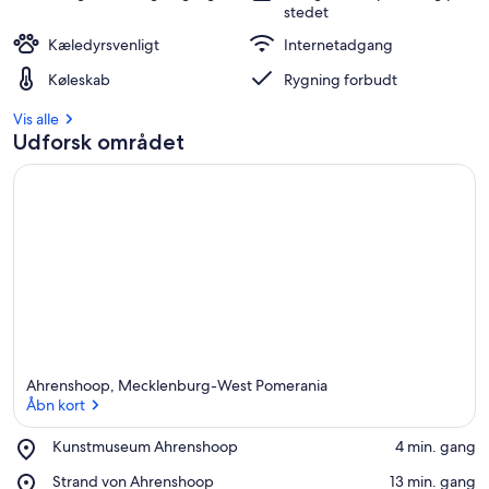
stedet
Kæledyrsvenligt
Internetadgang
Køleskab
Rygning forbudt
Vis alle
Udforsk området
Ahrenshoop, Mecklenburg-West Pomerania
Åbn kort
Place,
Kunstmuseum Ahrenshoop
‪4 min. gang‬
Kunstmuseum
Åbn kort
Place,
Strand von Ahrenshoop
‪13 min. gang‬
Ahrenshoop