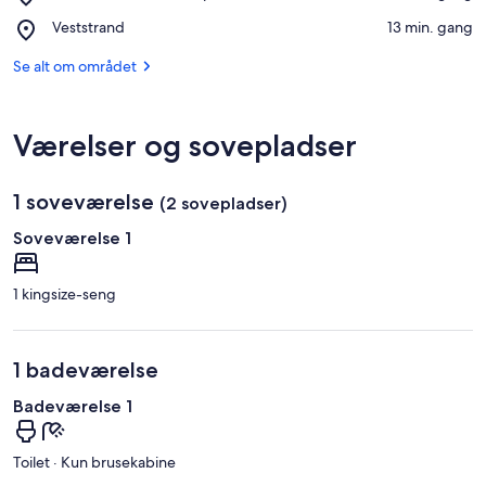
Strand
Place,
Veststrand
‪13 min. gang‬
von
Veststrand
Ahrenshoop
Se alt om området
Værelser og sovepladser
1 soveværelse
(2 sovepladser)
Soveværelse 1
1 kingsize-seng
1 badeværelse
Badeværelse 1
Toilet · Kun brusekabine