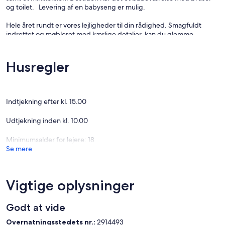
og toilet. Levering af en babyseng er mulig.
Hele året rundt er vores lejligheder til din rådighed. Smagfuldt
indrettet og møbleret med kærlige detaljer, kan du glemme
hverdagen et øjeblik. De hyggelige værelser har satellit-tv med
radiofunktion og er udstyret med moderne badeværelser og
minikøkkener. Her i direkte eller kun få skridt væk fra Althäger havn
Husregler
finder du plads til 2 til 4 personer. Af alle vores lejligheder og
lejligheder kan du på få minutter allerede på stranden samle skaller
eller "snooze" gennem de små butikker i byens centrum. Priserne
varierer afhængigt af størrelse, placering og sæson mellem 51 Euro
Indtjekning efter kl. 15.00
og 110 Euro. For at få en bedre idé om vores indkvartering har vi
givet dig forskellige muligheder. Vi ser frem til at byde dig
Udtjekning inden kl. 10.00
velkommen som gæster!Dit røghushold
Minimumsalder for lejere: 18
Se mere
Vigtige oplysninger
Godt at vide
Overnatningsstedets nr.:
2914493