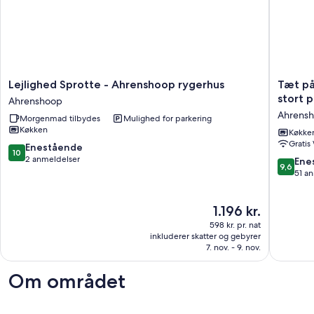
Lejlighed
Tæt
Lejlighed Sprotte - Ahrenshoop rygerhus
Tæt på
Sprotte
på
stort p
Ahrenshoop
-
strande
Ahrens
Morgenmad tilbydes
Mulighed for parkering
Ahrenshoop
hus
Køkken
rygerhus
for
Køkke
Gratis
Ahrenshoop
2
10.0
Enestående
10
til
ud
2 anmeldelser
9.6
Ene
9,6
4
af
ud
51 a
persone
10,
af
på
Enestående,
10,
Prisen
1.196 kr.
et
2
Eneståe
er
stort
anmeldelser
51
598 kr. pr. nat
1.196 kr.
parti,
anmelde
inkluderer skatter og gebyrer
rolig
7. nov. - 9. nov.
beligge
Ahrens
Om området