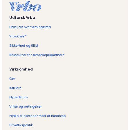
r
d
e
Udforsk Vrbo
n
n
Udlej dit overnatningssted
e
s
VrboCare™
i
Sikkerhed og tillid
d
e
Ressourcer for samarbejdspartnere
:
F
e
Virksomhed
r
i
Om
e
b
Karriere
o
Nyhedsrum
l
i
Vilkår og betingelser
g
e
Hjælp til personer med et handicap
r
i
Privatlivspolitik
O