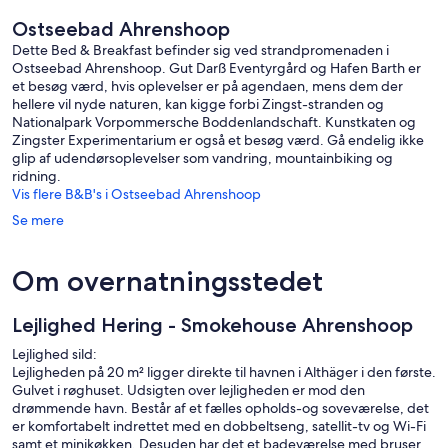
Ostseebad Ahrenshoop
Dette Bed & Breakfast befinder sig ved strandpromenaden i
Ostseebad Ahrenshoop. Gut Darß Eventyrgård og Hafen Barth er
et besøg værd, hvis oplevelser er på agendaen, mens dem der
hellere vil nyde naturen, kan kigge forbi Zingst-stranden og
Nationalpark Vorpommersche Boddenlandschaft. Kunstkaten og
Zingster Experimentarium er også et besøg værd. Gå endelig ikke
glip af udendørsoplevelser som vandring, mountainbiking og
ridning.
Vis flere B&B's i Ostseebad Ahrenshoop
Se mere
Om overnatningsstedet
Lejlighed Hering - Smokehouse Ahrenshoop
Lejlighed sild:
Lejligheden på 20 m² ligger direkte til havnen i Althäger i den første.
Gulvet i røghuset. Udsigten over lejligheden er mod den
drømmende havn. Består af et fælles opholds-og soveværelse, det
er komfortabelt indrettet med en dobbeltseng, satellit-tv og Wi-Fi
samt et minikøkken. Desuden har det et badeværelse med bruser