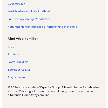
Cookiepolitik
s
t
Meddelelse om ulovligt indhold
s
e
Juridiske oplysninger/Kontakt os
e
b
Retningslinjer for indhold og indberetning af indhold
a
d
Mød Vrbo-familien
P
r
Vrbo
e
r
Abritel.fr
o
w
FeWo-direkt.de
Bookabach.co.nz
Stayz.com.au
© 2026 Vrbo – en del af Expedia Group. Alle rettigheder forbeholdes.
Vrbo og Vrbo-logoet er varemærker eller registrerede varemærker
tilhørende HomeAway.com, Inc.