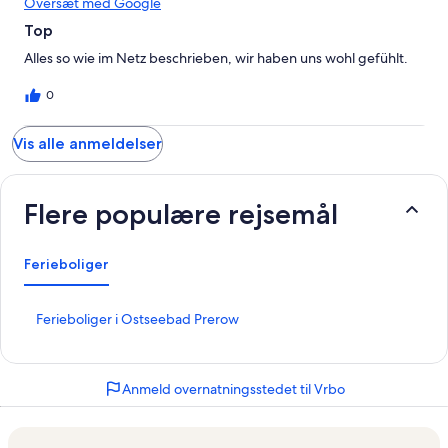
Oversæt med Google
Top
Alles so wie im Netz beschrieben, wir haben uns wohl gefühlt.
0
Vis alle anmeldelser
Flere populære rejsemål
Ferieboliger
L
Ferieboliger i Ostseebad Prerow
i
n
k
Anmeld overnatningsstedet til Vrbo
å
b
n
e