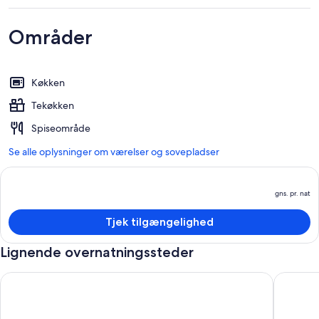
Områder
Køkken
Tekøkken
Spiseområde
Se alle oplysninger om værelser og sovepladser
gns. pr. nat
P
e
Tjek tilgængelighed
g
pr
Lignende overnatningssteder
n
Lejlighed Sprotte - Ahrenshoop rygerhus
Tæt på st