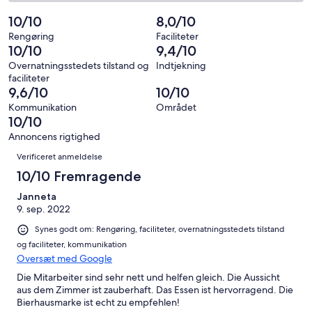
Okay.
på
af
−
alt
0
2
10/10
8,0/10
i
Dårligt.
4
af
−
alt
0
Rengøring
Faciliteter
anmeldelser
i
Forfærdeligt.
10/10
9,4/10
4
af
alt
0
anmeldelser
i
Overnatningsstedets tilstand og
Indtjekning
4
af
faciliteter
alt
anmeldelser
i
9,6/10
10/10
4
alt
Kommunikation
Området
anmeldelser
4
10/10
anmeldelser
Annoncens rigtighed
Anmeldelser
Verificeret anmeldelse
10/10 Fremragende
Janneta
9. sep. 2022
Synes godt om: Rengøring, faciliteter, overnatningsstedets tilstand
og faciliteter, kommunikation
Oversæt med Google
Die Mitarbeiter sind sehr nett und helfen gleich. Die Aussicht
aus dem Zimmer ist zauberhaft. Das Essen ist hervorragend. Die
Bierhausmarke ist echt zu empfehlen!