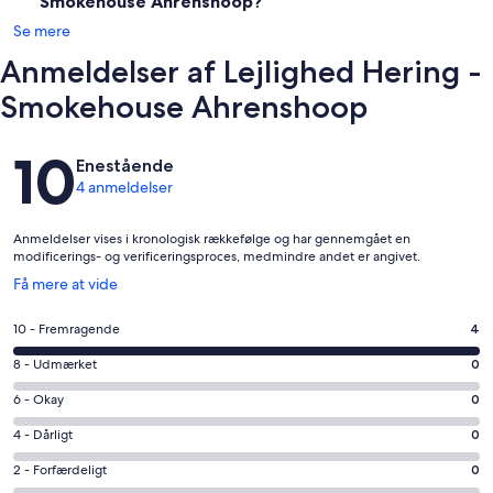
Smokehouse Ahrenshoop?
Se mere
Anmeldelser af Lejlighed Hering -
Smokehouse Ahrenshoop
Anmeldelser
10
Enestående
4 anmeldelser
Anmeldelser vises i kronologisk rækkefølge og har gennemgået en
modificerings- og verificeringsproces, medmindre andet er angivet.
Åbner
Få mere at vide
i
et
Bedømmelse
10 - Fremragende
4
nyt
på
vindue
Bedømmelse
8 - Udmærket
0
10
på
−
Bedømmelse
6 - Okay
0
8
Fremragende.
på
−
Bedømmelse
4 - Dårligt
0
4
6
Udmærket.
på
af
−
Bedømmelse
2 - Forfærdeligt
0
0
4
i