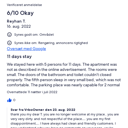
small rental car vs an SUV…roads not built for large cars! Finding
Verificeret anmeldelse
the home was a bit challenging, but Laty sent us a video of how
to arrive that was spot on. So it was easy once we found the
6/10 Okay
access road off the main highway. We would definitely
Reyhan T.
recommend!
16. aug. 2022
Synes godt om: Området
Synes ikke om: Rengøring, annoncens rigtighed
Oversæt med Google
11 days stay
We stayed here with 5 persons for 11 days. The apartment was
not as described in the online advertisement. The rooms were
small. The doors of the bathroom and toilet couldn’t closed
properly. The fifth person sleep in very small bed, which was not
comfortable. The parking place was nearly capable for 2 normal
sized cars. It was really tight. The apartment was not really clean,
Overnattede 11 nætter i juli 2022
even the water can of the coffee machine was green. Also, the
plates were not clean. Furthermore, the owner of the
0
appartement was not really friendly. Nevertheless, the location
Svar fra VrboOwner den 23. aug. 2022
is beautiful.
thank you my dear T. you are no longer welcome at my place.. you are
very very dirty. and not respectful of the place…. you are my first
disappointment…. I have always had clean and friendly customers. I