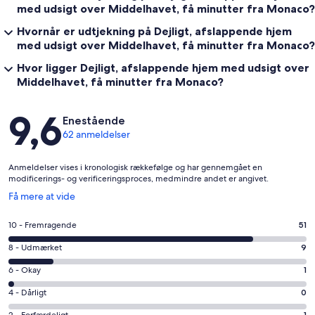
med udsigt over Middelhavet, få minutter fra Monaco?
Hvornår er udtjekning på Dejligt, afslappende hjem
med udsigt over Middelhavet, få minutter fra Monaco?
Hvor ligger Dejligt, afslappende hjem med udsigt over
Middelhavet, få minutter fra Monaco?
Anmeldelser
9,6
Enestående
62 anmeldelser
Anmeldelser vises i kronologisk rækkefølge og har gennemgået en
modificerings- og verificeringsproces, medmindre andet er angivet.
Åbner
Få mere at vide
i
et
Bedømmelse
10 - Fremragende
51
nyt
på
vindue
Bedømmelse
8 - Udmærket
9
10
på
−
Bedømmelse
6 - Okay
1
8
Fremragende.
på
−
Bedømmelse
4 - Dårligt
0
51
6
Udmærket.
på
af
2 - Forfærdeligt
1