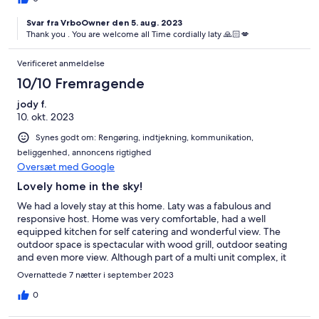
Laty. We will be back to stay in her place again! If you are
Svar fra VrboOwner den 5. aug. 2023
planning any time in the French Riviera, this location is amazing!
Thank you . You are welcome all Time cordially laty 🙏🏻💋
Parking easy. Close proximity to Monaco, Nice and the magical
city of Eze. Thank you Laty for showing us your beautiful home
and town!!
Verificeret anmeldelse
10/10 Fremragende
jody f.
10. okt. 2023
Synes godt om: Rengøring, indtjekning, kommunikation,
beliggenhed, annoncens rigtighed
Oversæt med Google
Lovely home in the sky!
We had a lovely stay at this home. Laty was a fabulous and
responsive host. Home was very comfortable, had a well
equipped kitchen for self catering and wonderful view. The
outdoor space is spectacular with wood grill, outdoor seating
and even more view. Although part of a multi unit complex, it
feels like a single family and is very private. This area is almost
Overnattede 7 nætter i september 2023
exclusively built into a cliff so arriving anywhere requires driving
on many hairpin turns. One requires a car to go to restaurants
0
and shops, but none are very far . Highly recommend getting a