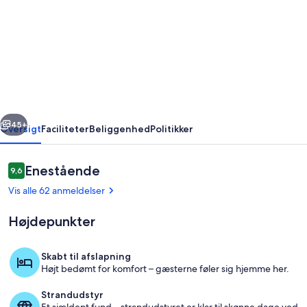
Dejligt,
afslappende
hjem
med
udsigt
over
rige
Næste
Middelhavet,
45+
Oversigt
Faciliteter
Beliggenhed
Politikker
få
minutter
Anmeldelser
Enestående
9,6
9,6 ud af 10.
fra
Vis alle 62 anmeldelser
Monaco
Højdepunkter
Skabt til afslapning
Højt bedømt for komfort – gæsterne føler sig hjemme her.
Interiør
Strandudstyr