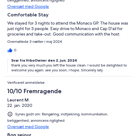
beliggenhed, annoncens rigtighed
Oversæt med Google
Comfortable Stay
We stayed for 3 nights to attend the Monaco GP. The house was
just right for 3 people. Easy drive to Monaco and Cap D'ail for
groceries and take-out. Good communication with the host.
Overnattede 3 nætter i maj 2024
0
Svar fra VrboOwner den 2. jun. 2024
thank you very much.you left the house clean. I would be delighted to
welcome you again. see you soon, I hope. Sincerely laty
Verificeret anmeldelse
10/10 Fremragende
Laurent M.
22. jan. 2020
Synes godt om: Rengøring, indtjekning, kommunikation,
beliggenhed, annoncens rigtighed
Oversæt med Google
Bon sejour