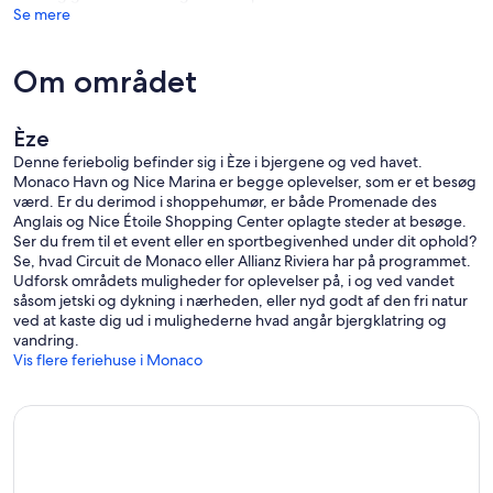
• Monte-Carlo Sporting Summer Festival (juli / august)
Se mere
• International konkurrence fyrværkeri Pyromélodiques (juli /
august)
• Monaco Yacht Show (september)
Om området
Vi ser frem til at invitere dig til vores dejlige hus i denne fantastiske
del af Verden.
Èze
Laty
Denne feriebolig befinder sig i Èze i bjergene og ved havet.
'
Monaco Havn og Nice Marina er begge oplevelser, som er et besøg
værd. Er du derimod i shoppehumør, er både Promenade des
Anglais og Nice Étoile Shopping Center oplagte steder at besøge.
Ser du frem til et event eller en sportbegivenhed under dit ophold?
Se, hvad Circuit de Monaco eller Allianz Riviera har på programmet.
Udforsk områdets muligheder for oplevelser på, i og ved vandet
såsom jetski og dykning i nærheden, eller nyd godt af den fri natur
ved at kaste dig ud i mulighederne hvad angår bjergklatring og
vandring.
Vis flere feriehuse i Monaco