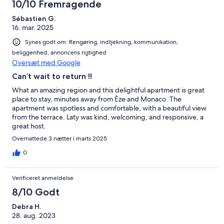
10/10 Fremragende
Sébastien G.
16. mar. 2025
Synes godt om: Rengøring, indtjekning, kommunikation,
beliggenhed, annoncens rigtighed
Oversæt med Google
Can’t wait to return !!
What an amazing region and this delightful apartment is great
place to stay, minutes away from Èze and Monaco. The
apartment was spotless and comfortable, with a beautiful view
from the terrace. Laty was kind, welcoming, and responsive, a
great host.
Overnattede 3 nætter i marts 2025
0
Verificeret anmeldelse
8/10 Godt
Debra H.
28. aug. 2023