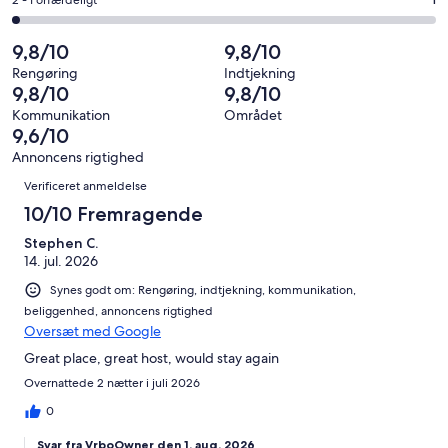
−
Bedømmelse
9
4
i
Okay.
på
af
−
alt
1
2
9,8/10
9,8/10
i
Dårligt.
62
af
−
alt
0
Rengøring
Indtjekning
anmeldelser
i
Forfærdeligt.
9,8/10
9,8/10
62
af
alt
1
anmeldelser
i
Kommunikation
Området
62
af
9,6/10
alt
anmeldelser
i
62
Annoncens rigtighed
alt
Anmeldelser
anmeldelser
Verificeret anmeldelse
62
anmeldelser
10/10 Fremragende
Stephen C.
14. jul. 2026
Synes godt om: Rengøring, indtjekning, kommunikation,
beliggenhed, annoncens rigtighed
Oversæt med Google
Great place, great host, would stay again
Overnattede 2 nætter i juli 2026
0
Svar fra VrboOwner den 1. aug. 2026