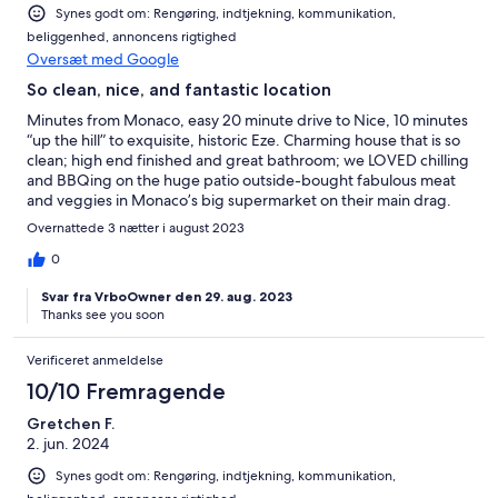
Synes godt om: Rengøring, indtjekning, kommunikation,
beliggenhed, annoncens rigtighed
Oversæt med Google
So clean, nice, and fantastic location
Minutes from Monaco, easy 20 minute drive to Nice, 10 minutes
“up the hill” to exquisite, historic Eze. Charming house that is so
clean; high end finished and great bathroom; we LOVED chilling
and BBQing on the huge patio outside-bought fabulous meat
and veggies in Monaco’s big supermarket on their main drag.
We would definitely stay here agai!
Overnattede 3 nætter i august 2023
0
Svar fra VrboOwner den 29. aug. 2023
Thanks see you soon
Verificeret anmeldelse
10/10 Fremragende
Gretchen F.
2. jun. 2024
Synes godt om: Rengøring, indtjekning, kommunikation,