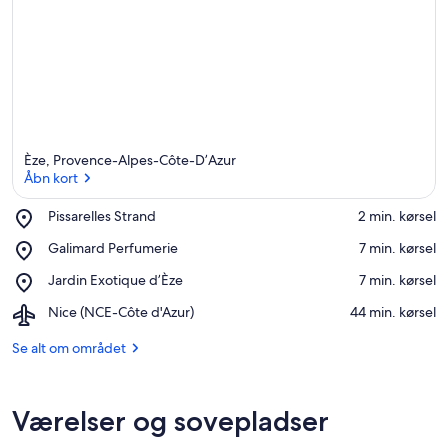
Èze, Provence-Alpes-Côte-D’Azur
Åbn kort
Place,
Pissarelles Strand
‪2 min. kørsel‬
Pissarelles
Åbn kort
Place,
Galimard Perfumerie
‪7 min. kørsel‬
Strand
Galimard
Place,
Jardin Exotique d’Èze
‪7 min. kørsel‬
Perfumerie
Jardin
Airport,
Nice (NCE-Côte d'Azur)
‪44 min. kørsel‬
Exotique
Nice
d’Èze
(NCE-
Se alt om området
Côte
d'Azur)
Værelser og sovepladser