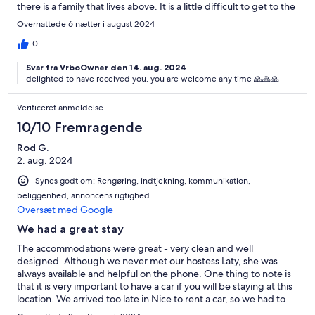
there is a family that lives above. It is a little difficult to get to the
beach but easily accessible by car if you can find a parking
Overnattede 6 nætter i august 2024
space. I would definitely stay here again.
0
Svar fra VrboOwner den 14. aug. 2024
delighted to have received you. you are welcome any time 🙏🙏🙏
Verificeret anmeldelse
10/10 Fremragende
Rod G.
2. aug. 2024
Synes godt om: Rengøring, indtjekning, kommunikation,
beliggenhed, annoncens rigtighed
Oversæt med Google
We had a great stay
The accommodations were great - very clean and well
designed. Although we never met our hostess Laty, she was
always available and helpful on the phone. One thing to note is
that it is very important to have a car if you will be staying at this
location. We arrived too late in Nice to rent a car, so we had to
go the first night by taxi, and that was a bit of a challenge. But if