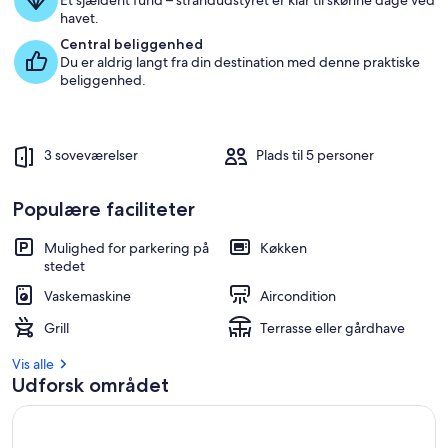
Et sjældent fund – strandudstyret er klar til skønne dage ved
havet.
Central beliggenhed
Du er aldrig langt fra din destination med denne praktiske
beliggenhed.
3 soveværelser
Plads til 5 personer
Populære faciliteter
Mulighed for parkering på
Køkken
stedet
Vaskemaskine
Aircondition
Grill
Terrasse eller gårdhave
Vis alle
Udforsk området