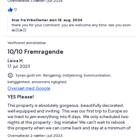
Overnattede 3 nætter i juli 2024
you have a car, it is a great place with a great view. There was
BBQ pit that is exclusively available, which was loaded with
0
briquettes and ready to go for us, which was a very thoughtful
Svar fra VrboOwner den 18. aug. 2024
touch.
thank you for your comment. you are welcome any time. see you soon
🙏🏻🙏🏻
Verificeret anmeldelse
10/10 Fremragende
Leisa H.
17. jul. 2023
Synes godt om: Rengøring, indtjekning, kommunikation,
beliggenhed, annoncens rigtighed
Oversæt med Google
YES Please!
This property is absolutely gorgeous, beautifully decorated,
well equipped and inviting. This was our first trip to Europe so
we tried to jam everything into 8 days. We only scheduled two
nights at this property - big mistake! We can’t wait to rebook
this property when we can come back and stay at a minimum of
one week just hanging and immersing ourself in beach life, wine
Overnattede 2 nætter i juli 2023
bars and local shopping in Eze proper. Please let it be possible