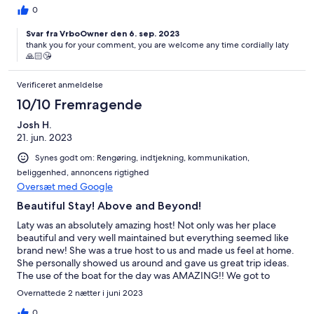
to go back soon! 😊💖
0
Svar fra VrboOwner den 6. sep. 2023
thank you for your comment, you are welcome any time cordially laty
🙏🏻😘
Verificeret anmeldelse
10/10 Fremragende
Josh H.
21. jun. 2023
Synes godt om: Rengøring, indtjekning, kommunikation,
beliggenhed, annoncens rigtighed
Oversæt med Google
Beautiful Stay! Above and Beyond!
Laty was an absolutely amazing host! Not only was her place
beautiful and very well maintained but everything seemed like
brand new! She was a true host to us and made us feel at home.
She personally showed us around and gave us great trip ideas.
The use of the boat for the day was AMAZING!! We got to
experience the Mediterranean first hand! The apartment was
Overnattede 2 nætter i juni 2023
perfect for us! The view was spectacular and the drive up was
easy. We were very happy to have stayed there and have met
0