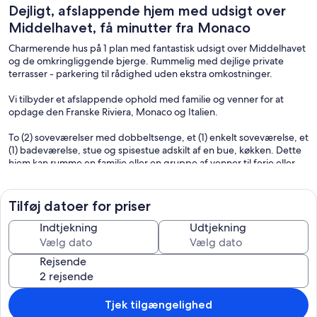
Dejligt, afslappende hjem med udsigt over
Middelhavet, få minutter fra Monaco
Charmerende hus på 1 plan med fantastisk udsigt over Middelhavet
og de omkringliggende bjerge. Rummelig med dejlige private
terrasser - parkering til rådighed uden ekstra omkostninger.
Vi tilbyder et afslappende ophold med familie og venner for at
opdage den Franske Riviera, Monaco og Italien.
To (2) soveværelser med dobbeltsenge, et (1) enkelt soveværelse, et
(1) badeværelse, stue og spisestue adskilt af en bue, køkken. Dette
hjem kan rumme en familie eller en gruppe af venner til ferie eller
forretning.
Det indre af huset er blevet totalrenoveret. Strøelse er i
Tilføj datoer for priser
fremragende som ny stand. Alle senge har dyner og puder.
Sengelinned (dækker, lagner, pudebetræk, håndklæder, bordtøj)
Indtjekning
Udtjekning
og håndklæder leveres. Der er strygejern og strygebræt.
Rejsende
Køkkenet har et stort køleskab / fryser, komfur, ovn, mikroovn og
kapsel kaffemaskine (te, kaffe, chokolade).
I stuen er der et stort tv med Wi-Fi.
Tjek tilgængelighed