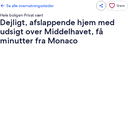
Se alle overnatningssteder
Gem
Hele boligen
·
Privat vært
Dejligt, afslappende hjem med
udsigt over Middelhavet, få
minutter fra Monaco
Billedgalleri
for