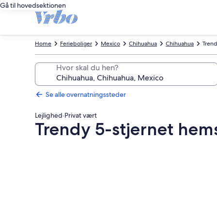
Gå til hovedsektionen
Home
Ferieboliger
Mexico
Chihuahua
Chihuahua
Trend
Hvor skal du hen?
Se alle overnatningssteder
Lejlighed
·
Privat vært
Trendy 5-stjernet hems
Billedgalleri
for
Trendy
5-
stjernet