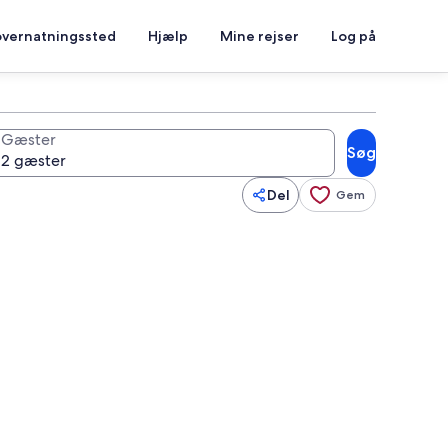
overnatningssted
Hjælp
Mine rejser
Log på
Gæster
Søg
Del
Gem