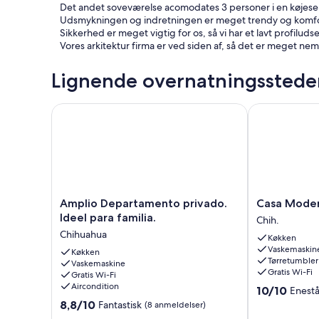
Det andet soveværelse acomodates 3 personer i en køjesen
Udsmykningen og indretningen er meget trendy og komfort
Sikkerhed er meget vigtig for os, så vi har et lavt profiluds
Vores arkitektur firma er ved siden af, så det er meget 
Lignende overnatningsstede
Amplio Departamento privado. Ideel para familia.
Casa Moderna
Amplio
Casa
Amplio Departamento privado.
Casa Modern
Departamento
Moderna
Ideel para familia.
Chih.
privado.
con
Chihuahua
Køkken
Ideel
Minisplits
Vaskemaskin
para
Køkken
Chih.
Tørretumbler
Vaskemaskine
familia.
Gratis Wi-Fi
Gratis Wi-Fi
Chihuahua
Aircondition
10.0
10/10
Enest
ud
8.8
8,8/10
Fantastisk
(8 anmeldelser)
af
ud