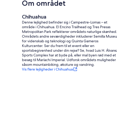
Om området
Chihuahua
Denne lejlighed befinder sig i Campestre-Lomas – et
område i Chihuahua. El Encino Trailhead og Tres Presas
Metropolitan Park reflekterer områdets naturlige skønhed
Områdets andre seværdigheder inkluderer Semilla Muse
for videnskab og teknologi og Quinta Gameros
Kulturcenter. Ser du frem til et event eller en
sportsbegivenhed under din rejse? Se, hvad Luis H. Álvare
Sports Complex har at byde på, eller mal byen rød med et
besøg til Maríachi Imperial. Udforsk områdets muligheder
såsom mountainbiking, økoture og vandring.
Vis flere lejligheder i Chihuahua