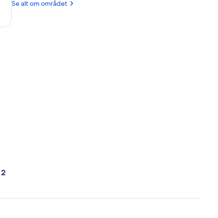
teknologi
Se alt om området
(CUU-
General
Roberto
Fierro
Villalobos
Intl.)
 2