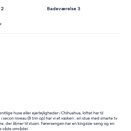
 2
Badeværelse 3
e
tlige huse eller ejerlejligheder i Chihuahua, loftet har til
secon niveau (8 trin op) har vi et vaskeri , en stue med smarte tv
, der åbner til stuen. Førersengen har en kingsize-seng og en
e våde områder.