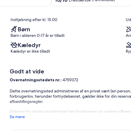
10/10
Enestående
(1 anmeldelse)
&
ud
Comfortable.
af
Centro
10,
Indtjekning efter kl. 15.00
Ud
Histórico
Enestående,
(1
Børn
anmeldelse)
Børn i alderen 0-17 år er tilladt
Ar
Kæledyr
Kæledyr er ikke tilladt
Ryg
Godt at vide
Overnatningsstedets nr.:
4759372
Dette overnatningssted administreres af en privat vært (en person,
forbrugerlov, herunder fortrydelsesret, gælder ikke for din reserva
afbestillingsregler.
Gebyrer for ekstra opredninger kan forekomme og varierer afhængi
Se mere