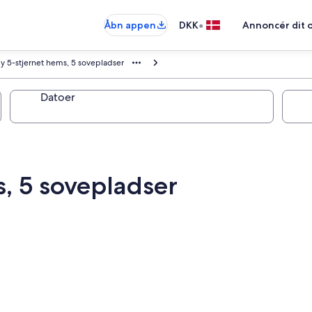
•
Åbn appen
DKK
Annoncér dit 
y 5-stjernet hems, 5 sovepladser
Datoer
, 5 sovepladser