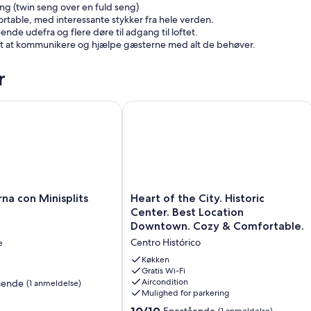
g (twin seng over en fuld seng)
able, med interessante stykker fra hele verden.
eende udefra og flere døre til adgang til loftet.
nemt at kommunikere og hjælpe gæsterne med alt de behøver.
r
 con Minisplits
Heart of the City. Historic Center. 
Heart
a con Minisplits
Heart of the City. Historic
of
Center. Best Location
the
Downtown. Cozy & Comfortable.
City.
Centro Histórico
e
Historic
Center.
Køkken
Best
Gratis Wi-Fi
Aircondition
ående
(1 anmeldelse)
Location
Mulighed for parkering
Downtown.
Cozy
10.0