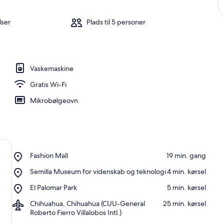
ser
Plads til 5 personer
Vaskemaskine
Gratis Wi-Fi
Mikrobølgeovn
Place,
Fashion Mall
‪19 min. gang‬
Fashion
Place,
Semilla Museum for videnskab og teknologi
‪4 min. kørsel‬
Mall
Semilla
Place,
El Palomar Park
‪5 min. kørsel‬
Museum
El
for
Airport,
Chihuahua, Chihuahua (CUU-General
‪25 min. kørsel‬
Palomar
videnskab
Chihuahua,
Roberto Fierro Villalobos Intl.)
Park
og
Chihuahua