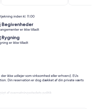
af
af
10,
10,
Fantastisk,
Alletiders,
tjekning inden kl. 11.00
(1386
(1
anmeldelser)
anmeldelse)
Begivenheder
rangementer er ikke tilladt
Rygning
ning er ikke tilladt
 der ikke udlejer som virksomhed eller erhverv). EUs
tion. Din reservation er dog dækket af din private værts
gt af overnatningsstedets politik