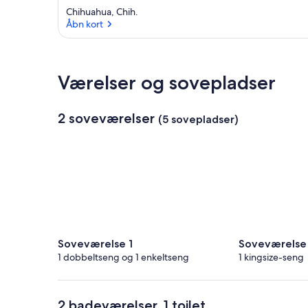
Chihuahua, Chih.
Åbn kort
Åbn kort
Værelser og sovepladser
2 soveværelser
(5 sovepladser)
Soveværelse 1
Soveværelse
1 dobbeltseng og 1 enkeltseng
1 kingsize-seng
2 badeværelser, 1 toilet