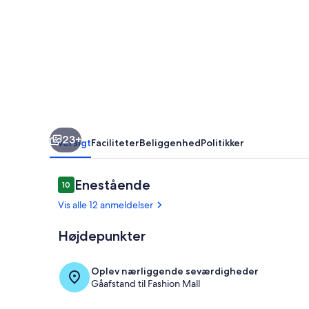
hems,
5
sovepladser
23+
Oversigt
Faciliteter
Beliggenhed
Politikker
Anmeldelser
Enestående
10
10 ud af 10.
Vis alle 12 anmeldelser
Højdepunkter
Spiseområde
Oplev nærliggende seværdigheder
Gåafstand til Fashion Mall