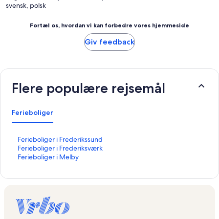
svensk, polsk
Fortæl os, hvordan vi kan forbedre vores hjemmeside
Giv feedback
Flere populære rejsemål
Ferieboliger
L
Ferieboliger i Frederikssund
i
L
Ferieboliger i Frederiksværk
n
i
L
Ferieboliger i Melby
k
n
i
å
k
n
b
å
k
n
b
å
e
n
b
r
e
n
d
r
e