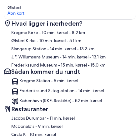
Ølsted
Åbn kort
Hvad ligger i nærheden?
Kort
Kregme Kirke
- 10 min. kørsel
- 8.2 km
Ølsted Kirke
- 10 min. kørsel
- 5.1 km
Slangerup Station
- 14 min. kørsel
- 13.3 km
J.F. Willumsens Museum
- 14 min. kørsel
- 13.1 km
Frederikssund Museum
- 15 min. kørsel
- 15.0 km
Sådan kommer du rundt
Kregme Station - 5 min. kørsel
Frederikssund S-tog-station - 14 min. kørsel
København (RKE-Roskilde) - 52 min. kørsel
Restauranter
‪Jacobs Durumbar - ‬11 min. kørsel
‪McDonald's - ‬9 min. kørsel
‪Circle K - ‬10 min. kørsel