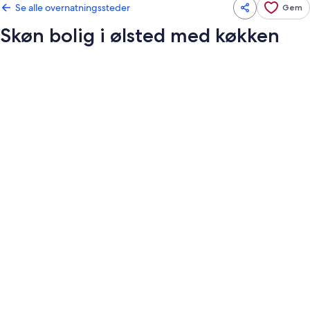
Se alle overnatningssteder
Gem
Skøn bolig i ølsted med køkken
Billedgalleri
for
Skøn
bolig
i