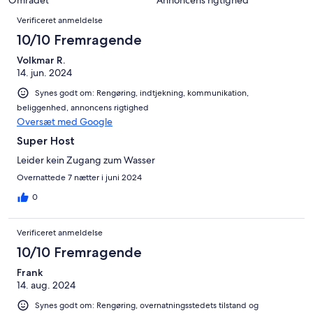
Området
Annoncens rigtighed
anmeldelser
2
Anmeldelser
Verificeret anmeldelse
anmeldelser
10/10 Fremragende
Volkmar R.
14. jun. 2024
Synes godt om: Rengøring, indtjekning, kommunikation,
beliggenhed, annoncens rigtighed
Oversæt med Google
Super Host
Leider kein Zugang zum Wasser
Overnattede 7 nætter i juni 2024
0
Verificeret anmeldelse
10/10 Fremragende
Frank
14. aug. 2024
Synes godt om: Rengøring, overnatningsstedets tilstand og