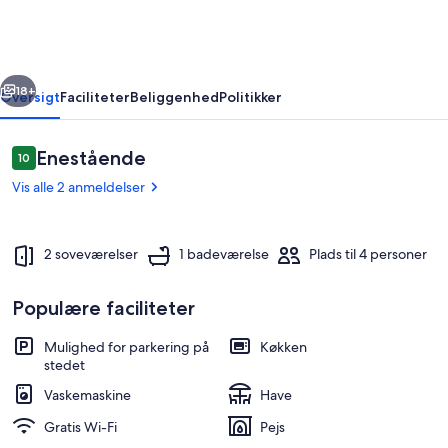
ølsted
med
køkken
rige
Næste
18+
Oversigt
Faciliteter
Beliggenhed
Politikker
Anmeldelser
Enestående
10
10 ud af 10.
Vis alle 2 anmeldelser
2 soveværelser
1 badeværelse
Plads til 4 personer
Populære faciliteter
Udendørsområde
Mulighed for parkering på
Køkken
stedet
Vaskemaskine
Have
Gratis Wi-Fi
Pejs