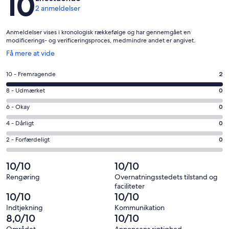
10
2 anmeldelser
Anmeldelser vises i kronologisk rækkefølge og har gennemgået en
modificerings- og verificeringsproces, medmindre andet er angivet.
Åbner
Få mere at vide
i
et
Bedømmelse
10 - Fremragende
2
nyt
på
vindue
Bedømmelse
8 - Udmærket
0
10
på
−
Bedømmelse
6 - Okay
0
8
Fremragende.
på
−
Bedømmelse
4 - Dårligt
0
2
6
Udmærket.
på
af
−
Bedømmelse
2 - Forfærdeligt
0
0
4
i
Okay.
på
af
−
alt
0
2
10/10
10/10
i
Dårligt.
2
af
−
alt
0
Rengøring
Overnatningsstedets tilstand og
anmeldelser
i
Forfærdeligt.
faciliteter
2
af
alt
0
10/10
10/10
anmeldelser
i
2
af
Indtjekning
Kommunikation
alt
anmeldelser
i
8,0/10
10/10
2
alt