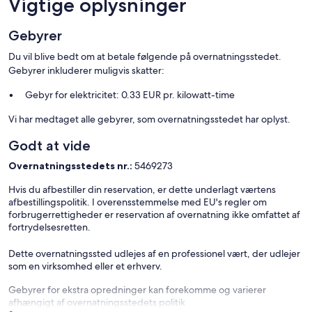
Vigtige oplysninger
- Håndklæder kan ikke lejes
Gebyrer
- Barnestol: 1
Du vil blive bedt om at betale følgende på overnatningsstedet.
Gebyrer inkluderer muligvis skatter:
Gebyr for elektricitet: 0.33 EUR pr. kilowatt-time
Vi har medtaget alle gebyrer, som overnatningsstedet har oplyst.
Godt at vide
Overnatningsstedets nr.:
5469273
Hvis du afbestiller din reservation, er dette underlagt værtens
afbestillingspolitik. I overensstemmelse med EU's regler om
forbrugerrettigheder er reservation af overnatning ikke omfattet af
fortrydelsesretten.
Dette overnatningssted udlejes af en professionel vært, der udlejer
som en virksomhed eller et erhverv.
Gebyrer for ekstra opredninger kan forekomme og varierer
afhængigt af overnatningsstedets politik