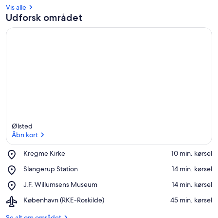
Vis alle
Udforsk området
Ølsted
Åbn kort
Place,
Kregme Kirke
‪10 min. kørsel‬
Kregme
Åbn kort
Place,
Slangerup Station
‪14 min. kørsel‬
Kirke
Slangerup
Place,
J.F. Willumsens Museum
‪14 min. kørsel‬
Station
J.F.
Airport,
København (RKE-Roskilde)
‪45 min. kørsel‬
Willumsens
København
Museum
(RKE-
Se alt om området