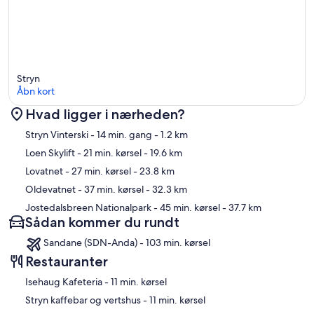
Stryn
Åbn kort
Hvad ligger i nærheden?
Kort
Stryn Vinterski
- 14 min. gang
- 1.2 km
Loen Skylift
- 21 min. kørsel
- 19.6 km
Lovatnet
- 27 min. kørsel
- 23.8 km
Oldevatnet
- 37 min. kørsel
- 32.3 km
Jostedalsbreen Nationalpark
- 45 min. kørsel
- 37.7 km
Sådan kommer du rundt
Sandane (SDN-Anda) - 103 min. kørsel
Restauranter
‪Isehaug Kafeteria - ‬11 min. kørsel
‪Stryn kaffebar og vertshus - ‬11 min. kørsel