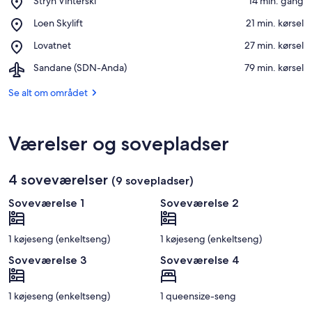
Stryn Vinterski
‪14 min. gang‬
Stryn
Åbn kort
Place,
Loen Skylift
‪21 min. kørsel‬
Vinterski
Loen
Place,
Lovatnet
‪27 min. kørsel‬
Skylift
Lovatnet
Airport,
Sandane (SDN-Anda)
‪79 min. kørsel‬
Sandane
(SDN-
Se alt om området
Anda)
Værelser og sovepladser
4 soveværelser
(9 sovepladser)
Soveværelse 1
Soveværelse 2
1 køjeseng (enkeltseng)
1 køjeseng (enkeltseng)
Soveværelse 3
Soveværelse 4
1 køjeseng (enkeltseng)
1 queensize-seng