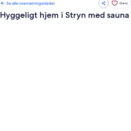
Se alle overnatningssteder
Gem
Hyggeligt hjem i Stryn med sauna
Billedgalleri
for
Hyggeligt
hjem
i