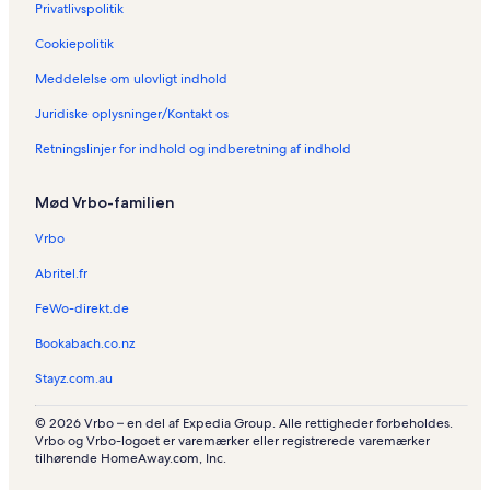
Privatlivspolitik
Cookiepolitik
Meddelelse om ulovligt indhold
Juridiske oplysninger/Kontakt os
Retningslinjer for indhold og indberetning af indhold
Mød Vrbo-familien
Vrbo
Abritel.fr
FeWo-direkt.de
Bookabach.co.nz
Stayz.com.au
© 2026 Vrbo – en del af Expedia Group. Alle rettigheder forbeholdes.
Vrbo og Vrbo-logoet er varemærker eller registrerede varemærker
tilhørende HomeAway.com, Inc.