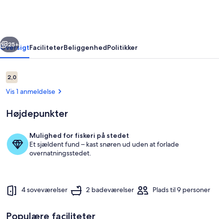
Stryn
med
sauna
rige
Næste
25+
Oversigt
Faciliteter
Beliggenhed
Politikker
Anmeldelser
2,0
2,0 ud af 10.
Vis 1 anmeldelse
Højdepunkter
Mulighed for fiskeri på stedet
Et sjældent fund – kast snøren ud uden at forlade
Udendørsområde
overnatningsstedet.
4 soveværelser
2 badeværelser
Plads til 9 personer
Populære faciliteter