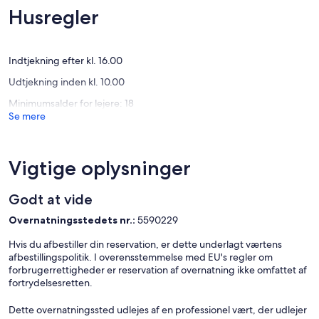
10,
10,
Husregler
Enestående,
Eneståe
(1
(4
anmeldelse)
anmelde
Indtjekning efter kl. 16.00
Udtjekning inden kl. 10.00
Minimumsalder for lejere: 18
Se mere
Vigtige oplysninger
Godt at vide
Overnatningsstedets nr.:
5590229
Hvis du afbestiller din reservation, er dette underlagt værtens
afbestillingspolitik. I overensstemmelse med EU's regler om
forbrugerrettigheder er reservation af overnatning ikke omfattet af
fortrydelsesretten.
Dette overnatningssted udlejes af en professionel vært, der udlejer