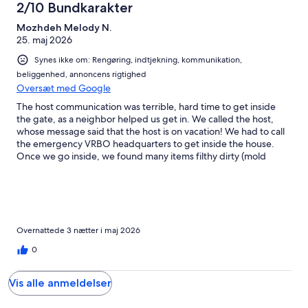
anmeldelser
2/10 Bundkarakter
Mozhdeh Melody N.
25. maj 2026
Synes ikke om: Rengøring, indtjekning, kommunikation,
beliggenhed, annoncens rigtighed
Oversæt med Google
The host communication was terrible, hard time to get inside
the gate, as a neighbor helped us get in. We called the host,
whose message said that the host is on vacation! We had to call
the emergency VRBO headquarters to get inside the house.
Once we go inside, we found many items filthy dirty (mold
growing on several items). No dishwasher soap. Microwave,
oven and table surfaces dirty and the list goes on and on…. We
could not even get the host to call us back, and he ignored us.
We wrote to the host and copied the Support team at VRBO
and could not get anyone’s attention!
Overnattede 3 nætter i maj 2026
0
Vis alle anmeldelser