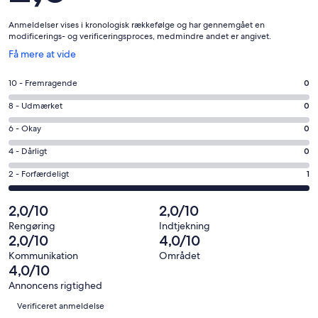
Anmeldelser vises i kronologisk rækkefølge og har gennemgået en
modificerings- og verificeringsproces, medmindre andet er angivet.
Åbner
Få mere at vide
i
et
Bedømmelse
10 - Fremragende
0
nyt
på
vindue
Bedømmelse
8 - Udmærket
0
10
på
−
Bedømmelse
6 - Okay
0
8
Fremragende.
på
−
Bedømmelse
4 - Dårligt
0
0
6
Udmærket.
på
af
−
Bedømmelse
2 - Forfærdeligt
1
0
4
i
Okay.
på
af
−
alt
0
2
2,0/10
2,0/10
i
Dårligt.
1
af
−
alt
0
Rengøring
Indtjekning
anmeldelser
i
Forfærdeligt.
2,0/10
4,0/10
1
af
alt
1
anmeldelser
i
Kommunikation
Området
1
af
4,0/10
alt
anmeldelser
i
1
Annoncens rigtighed
alt
Anmeldelser
anmeldelser
Verificeret anmeldelse
1