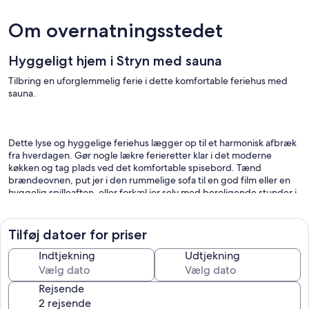
Om overnatningsstedet
Hyggeligt hjem i Stryn med sauna
Tilbring en uforglemmelig ferie i dette komfortable feriehus med
sauna.
Dette lyse og hyggelige feriehus lægger op til et harmonisk afbræk
fra hverdagen. Gør nogle lækre ferieretter klar i det moderne
køkken og tag plads ved det komfortable spisebord. Tænd
brændeovnen, put jer i den rummelige sofa til en god film eller en
hyggelig spilleaften, eller forkæl jer selv med beroligende stunder i
saunaen.
Tilføj datoer for priser
Udenfor er der en rummelig terrasse med en betagende udsigt.
Indtjekning
Udtjekning
Begynd dagene med en solid morgenmad i den milde morgensol
og nyd et glas vin, mens I beundrer den fortryllende solnedgang.
Rejsende