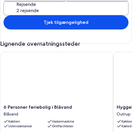
Rejsende
Tjek tilgængelighed
Lignende overnatningssteder
6 Personer feriebolig i Blåvand
Hyggelig
6
Hyggeli
6 Personer feriebolig i Blåvand
Hyggel
Personer
lejlighe
Blåvand
Outrup
feriebolig
i
Køkken
Vaskemaskine
Køkke
i
Outrup
Udendørsareal
Grillfaciliteter
Kæledy
Blåvand
med