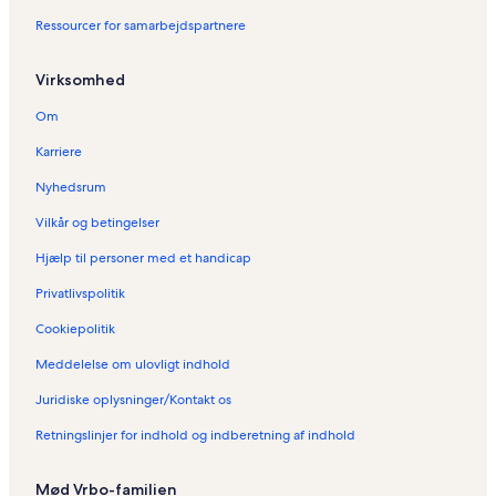
s
Ressourcer for samarbejdspartnere
i
d
e
Virksomhed
:
F
Om
e
r
Karriere
i
e
Nyhedsrum
b
Vilkår og betingelser
o
l
Hjælp til personer med et handicap
i
g
Privatlivspolitik
e
r
Cookiepolitik
i
Meddelelse om ulovligt indhold
V
e
Juridiske oplysninger/Kontakt os
j
e
Retningslinjer for indhold og indberetning af indhold
r
s
S
Mød Vrbo-familien