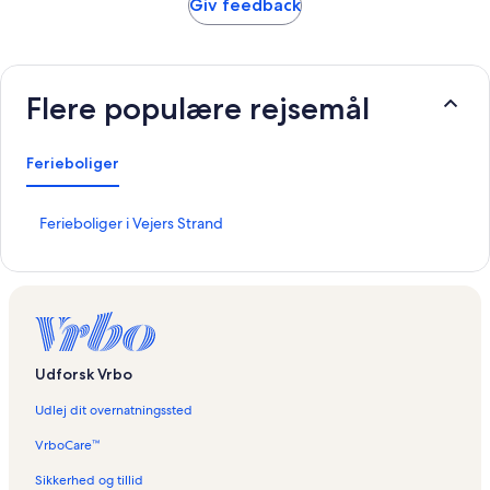
Giv feedback
Flere populære rejsemål
Ferieboliger
L
Ferieboliger i Vejers Strand
i
n
k
å
b
n
e
Udforsk Vrbo
r
d
Udlej dit overnatningssted
e
n
VrboCare™
n
e
Sikkerhed og tillid