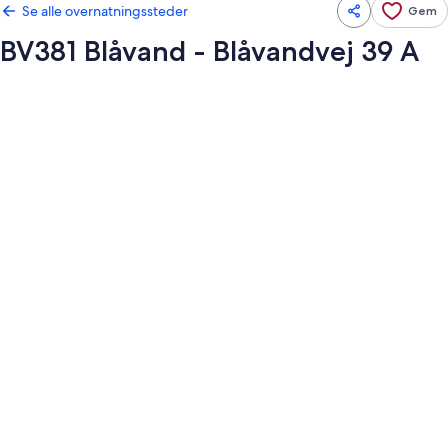
Se alle overnatningssteder
Gem
BV381 Blåvand - Blåvandvej 39 A
Billedgalleri
for
BV381
Blåvand
-