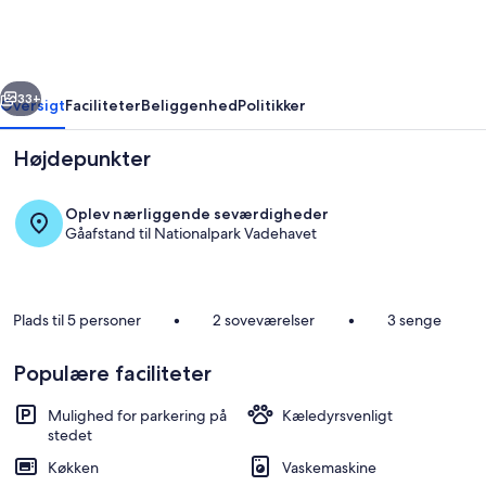
Blåvandvej
39
A
rige
Næste
33+
Oversigt
Faciliteter
Beliggenhed
Politikker
Højdepunkter
Oplev nærliggende seværdigheder
Gåafstand til Nationalpark Vadehavet
Plads til 5 personer
•
2 soveværelser
•
3 senge
Privat køkken
Populære faciliteter
Mulighed for parkering på
Kæledyrsvenligt
stedet
Køkken
Vaskemaskine