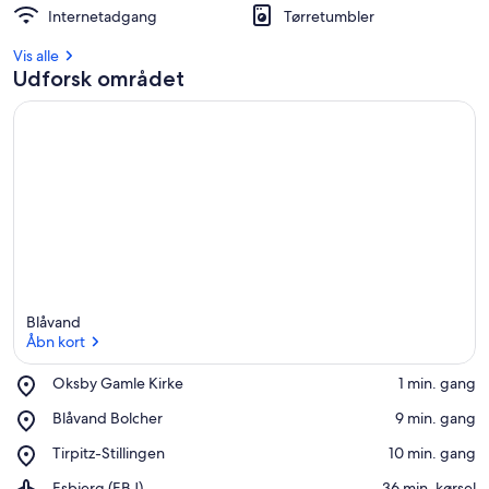
Internetadgang
Tørretumbler
Vis alle
Udforsk området
Blåvand
Åbn kort
Place,
Oksby Gamle Kirke
‪1 min. gang‬
Oksby
Åbn kort
Place,
Blåvand Bolcher
‪9 min. gang‬
Gamle
Blåvand
Kirke
Place,
Tirpitz-Stillingen
‪10 min. gang‬
Bolcher
Tirpitz-
Airport,
Esbjerg (EBJ)
‪36 min. kørsel‬