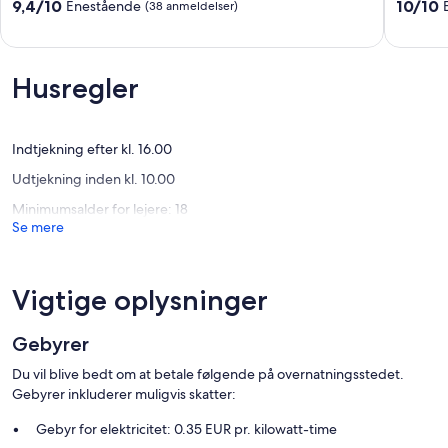
Blåvand
WiFi
9.4
10.0
9,4/10
10/10
Enestående
(38 anmeldelser)
Outrup
ud
ud
af
af
10,
10,
Enestående,
Eneståe
Husregler
(38
(1
anmeldelser)
anmelde
Indtjekning efter kl. 16.00
Udtjekning inden kl. 10.00
Minimumsalder for lejere: 18
Se mere
Vigtige oplysninger
Gebyrer
Du vil blive bedt om at betale følgende på overnatningsstedet.
Gebyrer inkluderer muligvis skatter:
Gebyr for elektricitet: 0.35 EUR pr. kilowatt-time