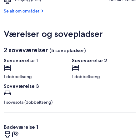
Stillingen
Esbjerg
(EBJ)
Se alt om området
Værelser og sovepladser
2 soveværelser
(5 sovepladser)
Soveværelse 1
Soveværelse 2
1 dobbeltseng
1 dobbeltseng
Soveværelse 3
1 sovesofa (dobbeltseng)
Badeværelse 1