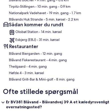
Blåvand Bolcher
- 9 min. gang
- 0.8 km
Tirpitz-Stillingen
- 10 min. gang
- 0.9 km
Nationalpark Vadehavet
- 19 min. gang
- 1.7 km
Blåvands Huk Strande
- 5 min. kørsel
- 2.2 km
Sådan kommer du rundt
Oksbøl Station - 14 min. kørsel
Esbjerg (EBJ) - 31 min. kørsel
Restauranter
‪Blåvand Biergarden - ‬12 min. gang
‪Blåvand Fiskerestaurant - ‬4 min. gang
‪Theilgaard - ‬4 min. gang
‪Høfde 4 - ‬3 min. kørsel
‪Blåvand Grill-Bar & Mini-golf - ‬8 min. gang
Ofte stillede spørgsmål
Er BV381 Blåvand - Blåvandvej 39 A et kæledyrsvenligt
overnatningssted?