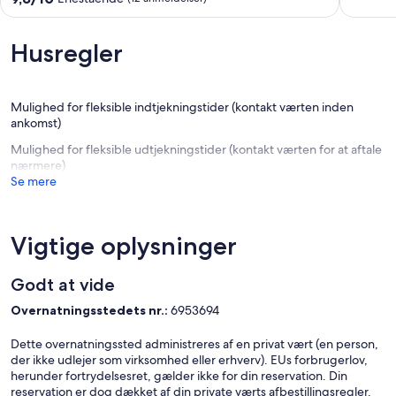
Maspalomas
Playa
af
ud
Dunes
del
10,
af
and
Ingles
Eneståe
10,
Husregler
Playa
(33
Enestående,
del
anmelde
(12
Ingles.
anmeldelser)
Playa
Mulighed for fleksible indtjekningstider (kontakt værten inden
del
ankomst)
Ingles
Mulighed for fleksible udtjekningstider (kontakt værten for at aftale
nærmere)
Se mere
Vigtige oplysninger
Godt at vide
Overnatningsstedets nr.:
6953694
Dette overnatningssted administreres af en privat vært (en person,
der ikke udlejer som virksomhed eller erhverv). EUs forbrugerlov,
herunder fortrydelsesret, gælder ikke for din reservation. Din
reservation er dog dækket af din private værts afbestillingsregler.