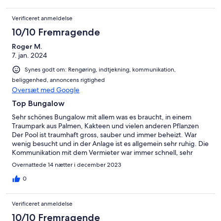
Verificeret anmeldelse
10/10 Fremragende
Roger M.
7. jan. 2024
Synes godt om: Rengøring, indtjekning, kommunikation,
beliggenhed, annoncens rigtighed
Oversæt med Google
Top Bungalow
Sehr schönes Bungalow mit allem was es braucht, in einem
Traumpark aus Palmen, Kakteen und vielen anderen Pflanzen
Der Pool ist traumhaft gross, sauber und immer beheizt. War
wenig besucht und in der Anlage ist es allgemein sehr ruhig. Die
Kommunikation mit dem Vermieter war immer schnell, sehr
freundlich und hilfsbereit Wir können den Vermieter sowie das
Overnattede 14 nætter i december 2023
Bungalow nur weiterempfehlen
0
Verificeret anmeldelse
10/10 Fremragende