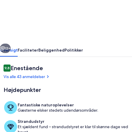
Sun
Club
(REFORMERET
I
2019
rige
Næste
/
12+
Oversigt
Faciliteter
Beliggenhed
Politikker
RENOVERET
I
Anmeldelser
Enestående
9,8
9,8 ud af 10.
2019)
Vis alle 43 anmeldelser
Højdepunkter
Fantastiske naturoplevelser
Gæsterne elsker stedets udendørsområder.
Udendørsområde
Strandudstyr
Et sjældent fund – strandudstyret er klar til skønne dage ved