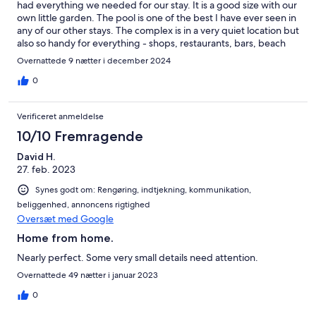
had everything we needed for our stay. It is a good size with our
own little garden. The pool is one of the best I have ever seen in
any of our other stays. The complex is in a very quiet location but
also so handy for everything - shops, restaurants, bars, beach
and buses. Would definitely stay here again.
Overnattede 9 nætter i december 2024
0
Verificeret anmeldelse
10/10 Fremragende
David H.
27. feb. 2023
Synes godt om: Rengøring, indtjekning, kommunikation,
beliggenhed, annoncens rigtighed
Oversæt med Google
Home from home.
Nearly perfect. Some very small details need attention.
Overnattede 49 nætter i januar 2023
0