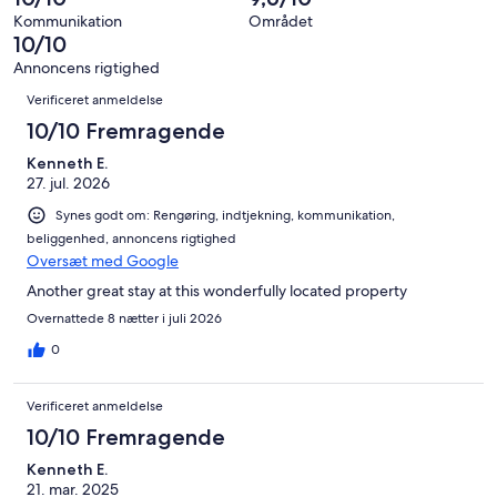
43
alt
Kommunikation
Området
anmeldelser
43
10/10
anmeldelser
Annoncens rigtighed
Anmeldelser
Verificeret anmeldelse
10/10 Fremragende
Kenneth E.
27. jul. 2026
Synes godt om: Rengøring, indtjekning, kommunikation,
beliggenhed, annoncens rigtighed
Oversæt med Google
Another great stay at this wonderfully located property
Overnattede 8 nætter i juli 2026
0
Verificeret anmeldelse
10/10 Fremragende
Kenneth E.
21. mar. 2025