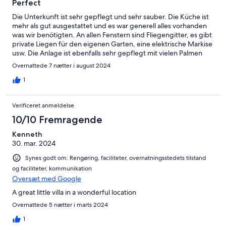
Perfect
Die Unterkunft ist sehr gepflegt und sehr sauber. Die Küche ist
mehr als gut ausgestattet und es war generell alles vorhanden
was wir benötigten. An allen Fenstern sind Fliegengitter, es gibt
private Liegen für den eigenen Garten, eine elektrische Markise
usw. Die Anlage ist ebenfalls sehr gepflegt mit vielen Palmen
und Blumen und einem tollen großen Pool. Der Weg zu den
Overnattede 7 nætter i august 2024
Dünen war ca. 5 Minuten, zur Promenade 15 min (ein sehr
schöner Weg entlang der Dünen und des Meeres) Supermarkt
1
direkt an der Anlage, Cita 2 Minuten zu Fuß. Trotz der Lage zu
der Hauptstraße war es ruhig und sehr angenehm. Der Check-
Verificeret anmeldelse
In Vorgang/ Kontakt war ebenfalls super.
10/10 Fremragende
Kenneth
30. mar. 2024
Synes godt om: Rengøring, faciliteter, overnatningsstedets tilstand
og faciliteter, kommunikation
Oversæt med Google
A great little villa in a wonderful location
Overnattede 5 nætter i marts 2024
1