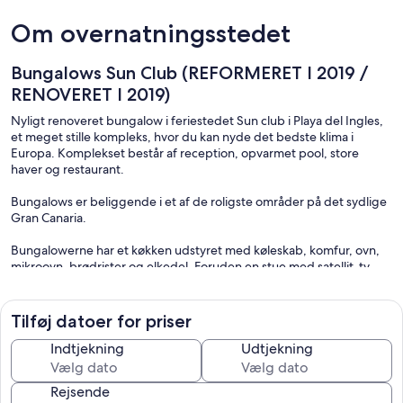
Om overnatningsstedet
Bungalows Sun Club (REFORMERET I 2019 /
RENOVERET I 2019)
Nyligt renoveret bungalow i feriestedet Sun club i Playa del Ingles,
et meget stille kompleks, hvor du kan nyde det bedste klima i
Europa. Komplekset består af reception, opvarmet pool, store
haver og restaurant.
Bungalows er beliggende i et af de roligste områder på det sydlige
Gran Canaria.
Bungalowerne har et køkken udstyret med køleskab, komfur, ovn,
mikroovn, brødrister og elkedel. Foruden en stue med satellit-tv
med internationale og nationale kanaler, et badeværelse med
hårtørrer og krøllejern og et værelse med et stort indbygget
møbler. Huset har aircondition og wifi. Det har også en terrasse og
Tilføj datoer for priser
en lille græsplænehave med liggestole inklusive bord og stole.
Uden for huset er et lille rum, der inkluderer en vaskemaskine og
Indtjekning
Udtjekning
rengøringsprodukter.
Rejsende
Mindre end 25 meter væk er der et lille supermarked, hvor du kan