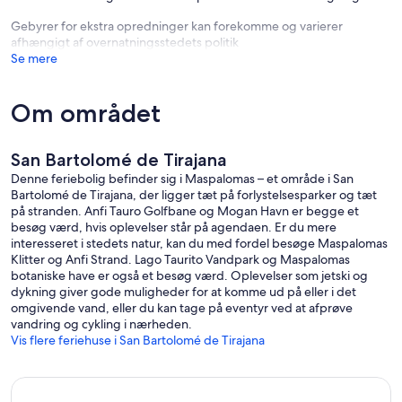
Gebyrer for ekstra opredninger kan forekomme og varierer
afhængigt af overnatningsstedets politik
Se mere
Om området
San Bartolomé de Tirajana
Denne feriebolig befinder sig i Maspalomas – et område i San
Bartolomé de Tirajana, der ligger tæt på forlystelsesparker og tæt
på stranden. Anfi Tauro Golfbane og Mogan Havn er begge et
besøg værd, hvis oplevelser står på agendaen. Er du mere
interesseret i stedets natur, kan du med fordel besøge Maspalomas
Klitter og Anfi Strand. Lago Taurito Vandpark og Maspalomas
botaniske have er også et besøg værd. Oplevelser som jetski og
dykning giver gode muligheder for at komme ud på eller i det
omgivende vand, eller du kan tage på eventyr ved at afprøve
vandring og cykling i nærheden.
Vis flere feriehuse i San Bartolomé de Tirajana