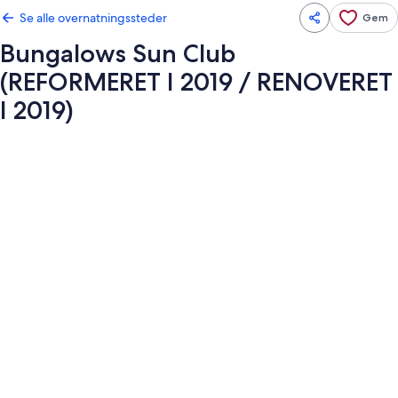
Se alle overnatningssteder
Gem
Bungalows Sun Club
(REFORMERET I 2019 / RENOVERET
I 2019)
Billedgalleri
for
Bungalows