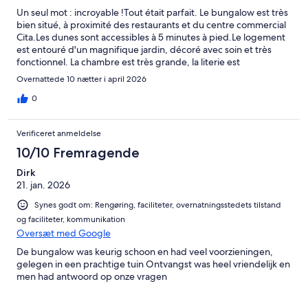
Un seul mot : incroyable !Tout était parfait. Le bungalow est très
bien situé, à proximité des restaurants et du centre commercial
Cita.Les dunes sont accessibles à 5 minutes à pied.Le logement
est entouré d'un magnifique jardin, décoré avec soin et très
fonctionnel. La chambre est très grande, la literie est
confortable et il y fait très calme. Superbe piscine également.
Overnattede 10 nætter i april 2026
On recommande sans hésiter !
0
Verificeret anmeldelse
10/10 Fremragende
Dirk
21. jan. 2026
Synes godt om: Rengøring, faciliteter, overnatningsstedets tilstand
og faciliteter, kommunikation
Oversæt med Google
De bungalow was keurig schoon en had veel voorzieningen,
gelegen in een prachtige tuin Ontvangst was heel vriendelijk en
men had antwoord op onze vragen