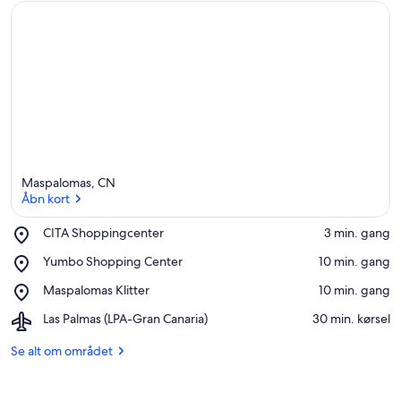
Maspalomas, CN
Åbn kort
Place,
CITA Shoppingcenter
‪3 min. gang‬
CITA
Åbn kort
Place,
Yumbo Shopping Center
‪10 min. gang‬
Shoppingcenter
Yumbo
Place,
Maspalomas Klitter
‪10 min. gang‬
Shopping
Maspalomas
Center
Airport,
Las Palmas (LPA-Gran Canaria)
‪30 min. kørsel‬
Klitter
Las
Palmas
Se alt om området
(LPA-
Gran
Canaria)