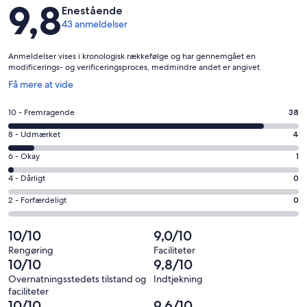
Anmeldelser
9,8
Enestående
43 anmeldelser
Anmeldelser vises i kronologisk rækkefølge og har gennemgået en
modificerings- og verificeringsproces, medmindre andet er angivet.
Åbner
Få mere at vide
i
et
Bedømmelse
10 - Fremragende
38
nyt
på
vindue
Bedømmelse
8 - Udmærket
4
10
på
−
Bedømmelse
6 - Okay
1
8
Fremragende.
på
−
Bedømmelse
4 - Dårligt
0
38
6
Udmærket.
på
af
−
Bedømmelse
2 - Forfærdeligt
0
4
4
i
Okay.
på
af
−
alt
1
2
10/10
9,0/10
i
Dårligt.
43
af
−
alt
0
Rengøring
Faciliteter
anmeldelser
i
Forfærdeligt.
10/10
9,8/10
43
af
alt
0
anmeldelser
i
Overnatningsstedets tilstand og
Indtjekning
43
af
faciliteter
alt
anmeldelser
i
10/10
9,6/10