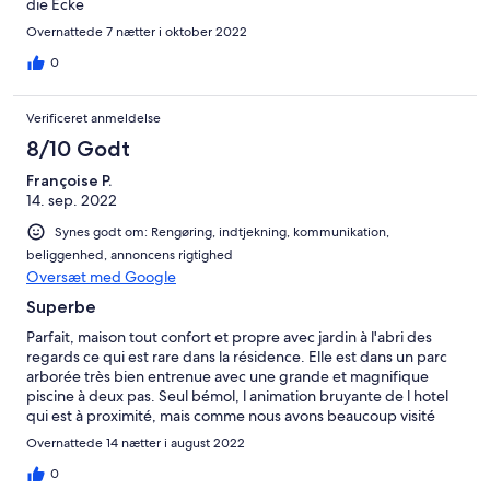
die Ecke
Overnattede 7 nætter i oktober 2022
0
Verificeret anmeldelse
8/10 Godt
Françoise P.
14. sep. 2022
Synes godt om: Rengøring, indtjekning, kommunikation,
beliggenhed, annoncens rigtighed
Oversæt med Google
Superbe
Parfait, maison tout confort et propre avec jardin à l'abri des
regards ce qui est rare dans la résidence. Elle est dans un parc
arborée très bien entrenue avec une grande et magnifique
piscine à deux pas. Seul bémol, l animation bruyante de l hotel
qui est à proximité, mais comme nous avons beaucoup visité
cela ne nous a pas trop gêné. Nous avons passé un très bon
Overnattede 14 nætter i august 2022
séjour et remercions Jorge qui a veillé à ce qu il nous manque
rien et parle francais.
0