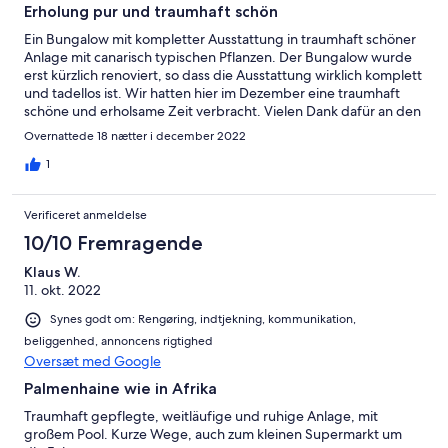
Erholung pur und traumhaft schön
Ein Bungalow mit kompletter Ausstattung in traumhaft schöner
Anlage mit canarisch typischen Pflanzen. Der Bungalow wurde
erst kürzlich renoviert, so dass die Ausstattung wirklich komplett
und tadellos ist. Wir hatten hier im Dezember eine traumhaft
schöne und erholsame Zeit verbracht. Vielen Dank dafür an den
Gastgeber, wir kommen sicherlich gerne wieder. Gruß Marina &
Overnattede 18 nætter i december 2022
Thomas
1
Verificeret anmeldelse
10/10 Fremragende
Klaus W.
11. okt. 2022
Synes godt om: Rengøring, indtjekning, kommunikation,
beliggenhed, annoncens rigtighed
Oversæt med Google
Palmenhaine wie in Afrika
Traumhaft gepflegte, weitläufige und ruhige Anlage, mit
großem Pool. Kurze Wege, auch zum kleinen Supermarkt um