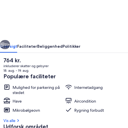
Country
Motel-
værelse
i
nærheden
rige
Næste
af
31+
Oversigt
Faciliteter
Beliggenhed
Politikker
Murray,
Den
764 kr.
Wifi
nuværende
inkluderer skatter og gebyrer
pris
18. aug. - 19. aug.
er
Populære faciliteter
764 kr.
Mulighed for parkering på
Internetadgang
stedet
Have
Aircondition
Værelse
Mikrobølgeovn
Rygning forbudt
Vis alle
Udforsk området