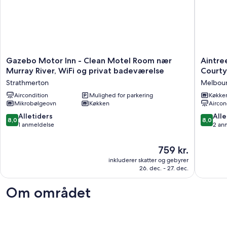
Gazebo
Aintree'
Gazebo Motor Inn - Clean Motel Room nær
Aintre
Motor
Area's
Murray River, WiFi og privat badeværelse
Court
Inn
best
Strathmerton
Melbou
-
kept
Clean
Aircondition
Mulighed for parkering
secret.
Køkke
Mikrobølgeovn
Køkken
Aircon
Motel
Fountai
Room
Courtya
8.0
8.0
Alletiders
Alle
8,0
8,0
nær
Room
ud
ud
1 anmeldelse
2 an
Murray
Melbou
af
af
River,
10,
10,
Prisen
759 kr.
WiFi
Alletiders,
Alletider
er
og
inkluderer skatter og gebyrer
1
2
759 kr.
privat
26. dec. - 27. dec.
anmeldelse
anmelde
badeværelse
Strathmerton
Om området