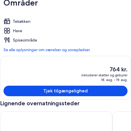
Områder
Tekøkken
Have
Spiseområde
Se alle oplysninger om værelser og sovepladser
Den
764 kr.
nuværende
inkluderer skatter og gebyrer
pris
18. aug. - 19. aug.
er
764 kr.
Tjek tilgængelighed
Lignende overnatningssteder
Gazebo Motor Inn - Clean Motel Room nær Murray River, WiF
Aintree'