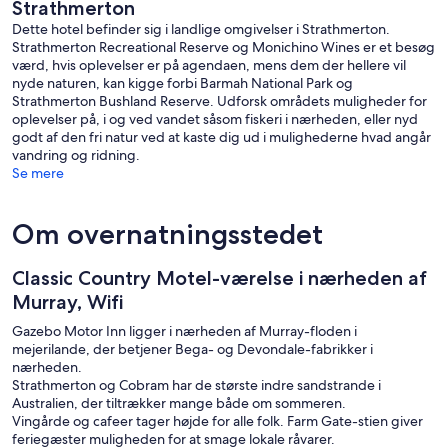
Strathmerton
Dette hotel befinder sig i landlige omgivelser i Strathmerton.
Strathmerton Recreational Reserve og Monichino Wines er et besøg
værd, hvis oplevelser er på agendaen, mens dem der hellere vil
nyde naturen, kan kigge forbi Barmah National Park og
Strathmerton Bushland Reserve. Udforsk områdets muligheder for
oplevelser på, i og ved vandet såsom fiskeri i nærheden, eller nyd
godt af den fri natur ved at kaste dig ud i mulighederne hvad angår
vandring og ridning.
Se mere
Om overnatningsstedet
Classic Country Motel-værelse i nærheden af
Murray, Wifi
Gazebo Motor Inn ligger i nærheden af Murray-floden i
mejerilande, der betjener Bega- og Devondale-fabrikker i
nærheden.
Strathmerton og Cobram har de største indre sandstrande i
Australien, der tiltrækker mange både om sommeren.
Vingårde og cafeer tager højde for alle folk. Farm Gate-stien giver
feriegæster muligheden for at smage lokale råvarer.