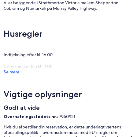
Vi er beliggende i Strathmerton Victoria mellem Shepparton,
Cobram og Numurkah på Murray Valley Highway.
Intet minimum ophold eller tillæg i ferieperioder.
Roligt land Motel med rimelige priser.
Husregler
Vi har 12 rummelige værelser med rigelig parkering til store
køretøjer.
En kort gåtur til Cafe 3641, Strathy Cafe, Railway Hotel og
Indtjekning efter kl. 16.00
prisbelønnet Strathy Bakery.
Udtjekning inden kl. 11.00
En kort køretur til Ulupna Island og Strathmerton-strande på
Se mere
bredden af Murray-floden. Se koalas og kenguruer. Tæt på Bega
Factory, Cactus Country og Murray Valley Motor Homes.
Vi er en lille familieejet og drevet motel. Vi tilbyder venlig,
Vigtige oplysninger
familievenlig indkvartering for både rejsende og lokale
arbejdstagere. Alle vores værelser, nyrenoverede og alle er ikke-
Godt at vide
ryger
Overnatningsstedets nr.:
7960921
Velkommen!
Hvis du afbestiller din reservation, er dette underlagt værtens
afbestillingspolitik. I overensstemmelse med EU's regler om