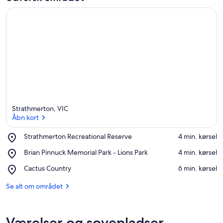
Strathmerton, VIC
Åbn kort
Place,
Strathmerton Recreational Reserve
‪4 min. kørsel‬
Strathmerton
Åbn kort
Place,
Brian Pinnuck Memorial Park - Lions Park
‪4 min. kørsel‬
Recreational
Brian
Reserve
Place,
Cactus Country
‪6 min. kørsel‬
Pinnuck
Cactus
Memorial
Country
Se alt om området
Park
-
Lions
Park
Værelser og sovepladser