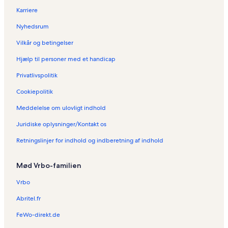
e
i
r
Karriere
b
e
i
o
b
e
Nyhedsrum
l
o
b
Vilkår og betingelser
i
l
o
g
i
l
Hjælp til personer med et handicap
e
g
i
r
e
g
Privatlivspolitik
i
r
e
A
i
r
Cookiepolitik
g
A
i
Meddelelse om ulovligt indhold
u
l
C
i
h
a
Juridiske oplysninger/Kontakt os
l
a
r
a
m
t
Retningslinjer for indhold og indberetning af indhold
s
a
a
d
g
e
e
Mød Vrbo-familien
M
n
u
a
Vrbo
r
Abritel.fr
c
i
FeWo-direkt.de
a