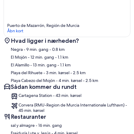
Puerto de Mazarrón, Región de Murcia
Åbn kort
Hvad ligger i nærheden?
Kort
Negra
- 9 min. gang
- 0.8 km
El Mojón
- 12 min. gang
- 1.1 km
El Alamillo
- 13 min. gang
- 1.1 km
Playa del Rihuete
- 3 min. kørsel
- 2.5 km
Playa Cabezo del Mojón
- 4 min. kørsel
- 2.5 km
Sådan kommer du rundt
Cartagena Station - 43 min. kørsel
Corvera (RMU-Region de Murcia Internationale Lufthavn) -
45 min. kørsel
Restauranter
‪sal y almagre - ‬16 min. gang
‪Freiduría Lute y Jesús - ‬4 min. kørsel