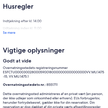
Internet,
to
Enestående,
Eneståe
Husregler
WiFi
the
(15
(5
&
beach
anmeldelser)
anmelde
Sunsets
/
!
marina
Indtjekning efter kl. 14.00
Puerto
Puerto
Udtjekning inden kl. 11.00
de
de
Se mere
Mazarron
Mazarro
Vigtige oplysninger
Godt at vide
Overnatningsstedets registreringsnummer
ESFCTU0000300280005900180000000000000000VV.MU.1475
-15, VV.MU.1475.1
Overnatningsstedets nr.:
8551711
Dette overnatningssted administreres af en privat vært (en person,
der ikke udlejer som virksomhed eller erhverv). EUs forbrugerlov,
herunder fortrydelsesret, gælder ikke for din reservation. Din
reservation er dog dækket af din private værts afbestillingsregler.