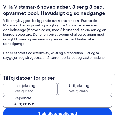
Villa Vistamar-6 sovepladser. 3 seng 3 bad,
opvarmet pool. Havudsigt og solnedgange!
Villa er nybygget, beliggende overfor stranden i Puerto de
Mazarrón. Det er privat og roligt og har 3 soveværelser med
dobbeltsenge (6 sovepladser) med 3 brusebad, et køkken og en
lounge-spisestue. Der er en privat svømmehal og solarium med
udsigt til byen og marinaen og bakkerne med fantastiske
solnedgange.
Der er et stort fladskærms-tv, wi-fi og aircondition. Har også
strygejern og strygebræt, hårtørrer, porta-cot og vaskemaskine.
Puerto de Mazarron centrum og marina 25min gåtur væk eller 5 min
kørsel. 40 min kørsel til Cartegena.
Tilføj datoer for priser
Nærmeste lufthavn er Corvera (Región de Murcia) lufthavn, 35
minutter væk med bil, eller Alicante 70 minutter væk.
Indtjekning
Udtjekning
€ 200 depositum betalt ved ankomst og returneret ved afrejse.
Rejsende
INGEN Kæledyr tilladt.
----
Tjek tilgængelighed