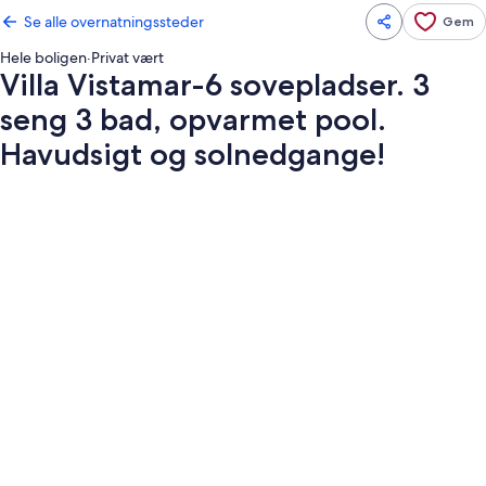
Se alle overnatningssteder
Gem
Hele boligen
·
Privat vært
Villa Vistamar-6 sovepladser. 3
seng 3 bad, opvarmet pool.
Havudsigt og solnedgange!
Billedgalleri
for