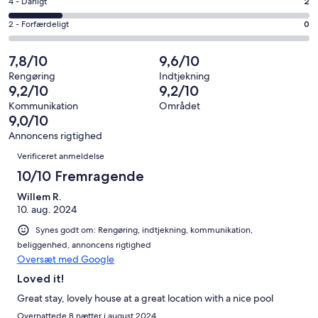
−
Bedømmelse
4 - Dårligt
2
8
6
Udmærket.
på
af
−
Bedømmelse
2 - Forfærdeligt
0
0
4
i
Okay.
på
af
−
alt
1
2
7,8/10
9,6/10
i
Dårligt.
11
af
−
alt
2
Rengøring
Indtjekning
anmeldelser
i
Forfærdeligt.
9,2/10
9,2/10
11
af
alt
0
anmeldelser
i
Kommunikation
Området
11
af
9,0/10
alt
anmeldelser
i
11
Annoncens rigtighed
alt
Anmeldelser
anmeldelser
Verificeret anmeldelse
11
anmeldelser
10/10 Fremragende
Willem R.
10. aug. 2024
Synes godt om: Rengøring, indtjekning, kommunikation,
beliggenhed, annoncens rigtighed
Oversæt med Google
Loved it!
Great stay, lovely house at a great location with a nice pool
Overnattede 8 nætter i august 2024