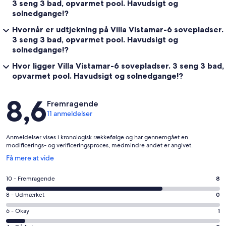
3 seng 3 bad, opvarmet pool. Havudsigt og
solnedgange!?
Hvornår er udtjekning på Villa Vistamar-6 sovepladser.
3 seng 3 bad, opvarmet pool. Havudsigt og
solnedgange!?
Hvor ligger Villa Vistamar-6 sovepladser. 3 seng 3 bad,
opvarmet pool. Havudsigt og solnedgange!?
Anmeldelser
8,6
Fremragende
11 anmeldelser
Anmeldelser vises i kronologisk rækkefølge og har gennemgået en
modificerings- og verificeringsproces, medmindre andet er angivet.
Åbner
Få mere at vide
i
et
Bedømmelse
10 - Fremragende
8
nyt
på
vindue
Bedømmelse
8 - Udmærket
0
10
på
−
Bedømmelse
6 - Okay
1
8
Fremragende.
på