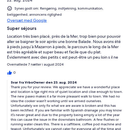
Synes godt om: Rengøring, indtjekning, kommunikation,
beliggenhed, annoncens rigtighed
Oversæt med Google
Super séjours
Location très bien placé, près de la Mer, trop bien pour pouvoir
aller se baigner le soir après une bonne Balade. Nous avons été
à pieds jusqu’à Mazarron à pieds, le parcours le long de la Mer
est très agréable et super beau et facile que du plat.
Évidemment avec des petits c est peut-être un peu loin s il ne
marche pas beaucoup mais en voiture en 5/10 minutes vous y
Overnattede 7 nætter i august 2024
êtes. Vraiment de jolies si vous aimez la Mer, un côté rocheux et l
autre sable. La location est super bien placée et très
0
confortable, avec en plus, une petite piscine très appréciable.
Svar fra VrboOwner den 23. aug. 2024
Tout le confort, avec à l arrivée l accueil de Gary très
Thank you for your review. We appreciate we have a wonderful place
sympathique. Je recommande. Seule petit bémol, une odeur
and location is tge right mix of quiet location and clise enough to town.
dans les toilettes en bas vraiment très désagréable. Un petit
The new paseo makes it a far more pleasant walk to town. We had no
manque de ménage mais rien de grave. Par contre, peut-être
idea the cooker wasn’t working until we arrived ourselves.
rajouter quelques petites choses dans la location serait le
Unfortunately we only fix what we are aware is broken and this has
bienvenu. Une Cafetière autre qu une expresso pour le le petit
been rectified. If you are familiar with Spanish drainage you may know
déjeuner parce que pour ceux qui prennent un bon café au lait
it’s never great and due to the property being empty a lot of the year
ou un grand café c est un peu juste mais c est mon idée. ( des
this can cause the issue in the downstairs bathroom. A few flushes or
running water clears this. There is a caffitiere, coffee pod machine and
bols) et le four ne fonctionnait pas. Mais ça n a pas empêcher d
teapot. Unfortunately we cannot cater for everyone all of the time and