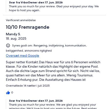
Svar fra VrboOwner den 17. jun. 2026
Thank you so much for your review. Glad your enjoyed your stay. We
hope to host you again.
Verificeret anmeldelse
10/10 Fremragende
Mandy S.
18. aug. 2025
Synes godt om: Rengøring, indtjekning, kommunikation,
beliggenhed, annoncens rigtighed
Oversæt med Google
Super netter Kontakt.Das Haus war für uns 6 Personen wirklich
klasse. Für die Kinder natürlich das Highlight der eigene Pool.
Auch die dichte Lage zum Strand spricht für sich. Nicht viel los,
quasi hatten wir das Meer für uns allein..Wenig Tourismus.
Einfach Erholung pur. Die Ausstattung des Hauses ist
vollkommen ausreichend. Einzigst im Erdgeschoss das 2 Bett
Overnattede 14 nætter i juli 2025
Zimmer, da wäre es empfehlenswert, dass die Matratzen mal
getauscht werden.Sonst waren wir sehr zufrieden und können
0
uns vorstellen wieder zukommen.
Svar fra VrboOwner den 17. jun. 2026
Thank you so much for your review. We are glad you enjoyed your
relaxing stay. We’d love to host you again in the future. Best wishes.