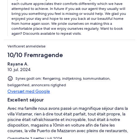
avoir passé de super vacances dans cette super Villa. Merci à
each culture appreciates their comforts differently which we have
Vicki
attempted to achieve. In future if you ask our agent they usually will
bring you something you feel is missing or would help. We glad you
enjoyed your stay and hope to see you back at our beautiful home
from home again soon. We pride ourselves on making this a
comfortable place that we enjoy ourselves regularly. Want to book
again? Discounts available to repeat visits.
Verificeret anmeldelse
10/10 Fremragende
Rayane A.
10. jul. 2024
Synes godt om: Rengøring, indtjekning, kommunikation,
beliggenhed, annoncens rigtighed
Oversæt med Google
Excellent séjour
Avec ma famille nous avons passé un magnifique séjour dans la
villa Vistamar, rien à dire tout était parfait, tout était propre, la
piscine était rafraîchissante et incroyable, tout était à notre
disposition, magasins a 10min en voiture afin de faire les
courses, la ville Puerto de Mazzaron avec pleins de restaurants,
une plage propre. Je recommande fortement cette villa nous
Overnattede 3 nætter i juli 2024