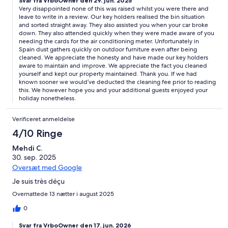
Svar fra VrboOwner den 29. jun. 2025
property, we spent our own time cleaning the outside and
Very disappointed none of this was raised whilst you were there and
making it fit for our visit. We know the area well and whilst the
leave to write in a review. Our key holders realised the bin situation
property is not really close enough to walk to restaurants etc,
and sorted straight away. They also assisted you when your car broke
there are good local and cheap taxi options.
down. They also attended quickly when they were made aware of you
needing the cards for the air conditioning meter. Unfortunately in
Spain dust gathers quickly on outdoor furniture even after being
cleaned. We appreciate the honesty and have made our key holders
aware to maintain and improve. We appreciate the fact you cleaned
yourself and kept our property maintained. Thank you. If we had
known sooner we would’ve deducted the cleaning fee prior to reading
this. We however hope you and your additional guests enjoyed your
holiday nonetheless.
Verificeret anmeldelse
4/10 Ringe
Mehdi C.
30. sep. 2025
Oversæt med Google
Je suis très déçu
Overnattede 13 nætter i august 2025
0
Svar fra VrboOwner den 17. jun. 2026