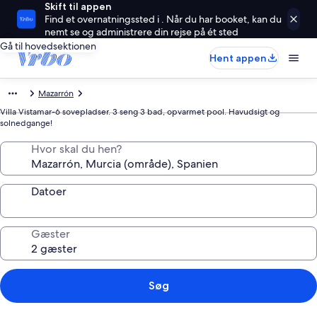
Skift til appen
Find et overnatningssted i . Når du har booket, kan du
nemt se og administrere din rejse på ét sted
Gå til hovedsektionen
Hent appen
Mazarrón
Villa Vistamar-6 sovepladser. 3 seng 3 bad, opvarmet pool. Havudsigt og
solnedgange!
Hvor skal du hen?
Datoer
Gæster
Søg