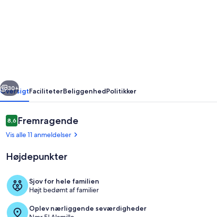
Villa
Vistamar-
6
sovepladser.
3
seng
rige
Næste
3
30+
Oversigt
Faciliteter
Beliggenhed
Politikker
bad,
opvarmet
Anmeldelser
Fremragende
8,6
8,6 ud af 10.
pool.
Vis alle 11 anmeldelser
Havudsigt
Højdepunkter
og
solnedgange!
Sjov for hele familien
Højt bedømt af familier
Overnatningsstedets område
Oplev nærliggende seværdigheder