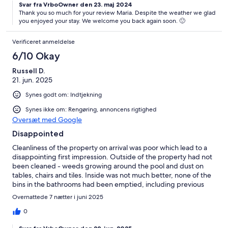
Svar fra VrboOwner den 23. maj 2024
Thank you so much for your review Maria. Despite the weather we glad
you enjoyed your stay. We welcome you back again soon. 🙂
Verificeret anmeldelse
6/10 Okay
Russell D.
21. jun. 2025
Synes godt om: Indtjekning
Synes ikke om: Rengøring, annoncens rigtighed
Oversæt med Google
Disappointed
Cleanliness of the property on arrival was poor which lead to a
disappointing first impression. Outside of the property had not
been cleaned - weeds growing around the pool and dust on
tables, chairs and tiles. Inside was not much better, none of the
bins in the bathrooms had been emptied, including previous
guests sanitary products. 2 of the air conditioning units didnt
Overnattede 7 nætter i juni 2025
work which transpired to be due to needing a top up card for
the meter - this was not made clear to us at any time. We quickly
0
complained and whilst the keyholder did return to clean the