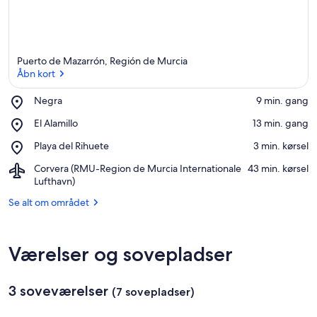
Puerto de Mazarrón, Región de Murcia
Åbn kort
Place,
Negra
‪9 min. gang‬
Negra
Åbn kort
Place,
El Alamillo
‪13 min. gang‬
El
Place,
Playa del Rihuete
‪3 min. kørsel‬
Alamillo
Playa
Airport,
Corvera (RMU-Region de Murcia Internationale
‪43 min. kørsel‬
del
Corvera
Lufthavn)
Rihuete
(RMU-
Se alt om området
Region
de
Murcia
Internationale
Værelser og sovepladser
Lufthavn)
3 soveværelser
(7 sovepladser)